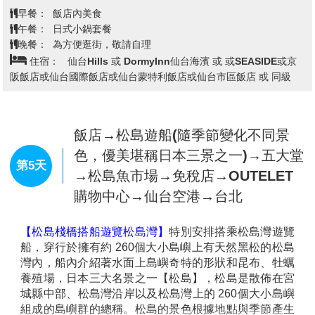
科文組織列為「非物質文化遺產」。
物。沿溪流漫步，可一路欣賞身邊的自然美景。這裏有
晚餐：
飯店內自助餐 或飯店內會席料理 或 日式風味套餐
※備註：表演秀如遇客滿或休息，此為贈送項目，恕不
蒼鬱茂密的大樹，飛濺的水珠，還有浮在水面上的蘚苔
住宿：
花卷溫泉(紅葉/花卷/千秋閣) 或 安比高原溫泉飯店 或
退費，敬請見諒!
和藤蔓纏繞的岩石，真是美不勝收。奧入瀨溪流沿途大
八幡平皇家溫泉飯店 或 盛岡繫溫泉 愛真館 或 雫石王子飯店或同級
◎秋田男鹿特有
【磯燒】
(又稱石燒鍋)~以紅通通的碳燒
大小小的各種瀑布也值得一看。有高達 25 米的雲井
海石料理海鮮，完美鎖住食材原始的鮮味
瀑，水量豐沛的銚子大瀑布，以及水流散成珠狀飛落而
下的玉簾瀑和白絲瀑等，展現了特色各異的風姿。
【十和田湖】
飯店→江刺藤原之鄉歷史主題公園～
跨秋田和青森兩縣之火山湖，海拔400公
尺，周圍長約46.2公里，典型的二重式火山湖，底部深
平安時代和服體驗＆武士服裝體驗＆
達326.8公尺，在深度上為日本第三大湖。湖面終年湛
趣味3D寫真館→日本百景～猊鼻溪★
藍閃爍，散發出神秘氣氛，美麗迷人不可言喻。
第4天
特別搭乘輕舟★體驗船夫吟唱民謠→
【雫石星空銀河纜車】
雫石地區與岩手山相對而望，位
於高倉山腳下，是觀測天體的絕佳地點。乘坐雫石銀河
日本第一美溪～嚴美溪～奇岩怪石→
纜車抵達終點後，包裹整個山體的澄澈空氣以及山腳下
飯店
的稀少燈光，創造了非常適合眺望夜空繁星的條件。從
海拔730ｍ的山頂站附近仰望夜空，滿天繁星閃爍。 乘
坐雫石銀河纜車，展現在眼前的，是由似乎近在咫尺、
【江刺藤原之鄉歷史主題公園】
有日本東北好萊塢之稱
觸手可及的星空打造的一個大全景別樣世界。 據說來自
的，這個約有20公頃的主題公園，由於重現了120多幢
岩手縣花卷市的童話作家宮澤賢治也被這雫石夜空之美
東北地區歷史建築物特有的建築物，如豐田館、寢殿
深深吸引，在創作其代表作《銀河鐵道之夜》時受到很
造、無量光院‧柳之御所，以及伽羅御所內的建築物等。
大影響。
進而成為日本的大河劇或是廣告拍攝的舞台。而園區內