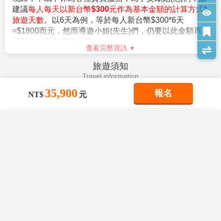
客）
。
【作業規定+注意事項】
2.日本簽證費用。
1.
成團人數：20人並派遣領隊。
3.旅遊平安保險及旅遊不便險等其他私人保險項目。
2.
團體報名經確認後，請繳交訂金NT$20,000/人，連續假期
4.行程表上未表明之各項開支，自選建議行程交通及應付
NT$30,000/人。
費用。
※航空作業規定開票後即無法更改，亦無退票價值，請特別注意
查看完整資訊
5.純係私人之消費：如行李超重費、飲料酒類、洗衣、電
並見諒。
話、電報及私人交通費。
簽證說明
3.行程班機時間及降落城市與住宿飯店之確認以說明會為主。
6.個人新辦護照費用。
Visa Instructions
4.本行程班機起降時間為預定，但實際可能略有變更。
35,900
報名
NT$
元
5.餐食如遇季節關係或預約狀況不同，若有更改，敬請見諒。
6.如遇觀光地區休假及住宿飯店地點調整，本公司保有變更觀光
【簽證】
行程之權利。如有離隊放棄參觀行程，恕不退費。
×
×
×
1.持中華民國護照進入日本為免簽證。但護照需有有效期
我儲存的商品
我瀏覽過的商品
商品比較清單
清除全部
清除全部
清除全部
開始比較
7.若有卡單人報名請補單房費用(請洽業務人員)。
六個月以上。
×
主題精選行程
8.本公司保留有調整行程先後順序的權利。
2.日本政府對入境日本國內之台灣居民，實施免簽証措施
×
9.行程內設定餐食如遇季節或預約狀況不同，會有更改，敬請見
規定如下：
星宇航空【日本東北星空纜車~奧入瀨溪
目前沒有儲存商品
諒。
目前沒有比較商品
。持有效台灣護照者（僅限護照上記載有身分証字號
銀山溫泉漫步5日】生剝鬼實境秀 松島遊
花季楓紅
10.參加本行程之客人本公司有投保旅行業契約責任險250萬，意
船 秋田內陸鐵道猊鼻溪輕舟吟唱
者），護照效期是否在返國當天算起六個月以上。
35,900
查看完整資訊
08/26
賞花
賞櫻
賞楓
TWD
外醫療險20萬
。赴日目的以觀光、商務、探親等短期停留目的赴日時
(旅客未滿15歲或70歲以上，依法限制最高新台幣250萬旅行業責
（以工作之目的赴日時，則不符免簽証）。
小費說明
任險)。
雪季極地
。停留期間不得超過90日。
Service Charge