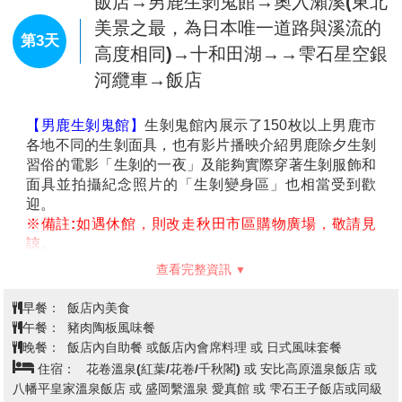
飯店→銀山溫泉街→秋田內陸鐵道→
東北小京都～角館武家屋敷→飯店～
第2天
生剥鬼實境秀
【銀山溫泉街】
因銀礦產地而得名的銀山溫泉，已有
400年的歷史。沿著銀山川溪谷而建，河岸兩旁保留完
整大正至昭和時期的木造老式旅館、石板道、小橋、瓦
斯燈，搭配潺潺水流，氣氛寧靜，宛如世外桃源。銀山
溫泉因為拍攝著名電視劇「阿信」而風糜一時，劇中是
阿信母親打工的地方，阿信因為想念母親也時常來到這
裡。也由於受惠「阿信」而爆紅，因此被封為是「阿信
的故鄉」。巧合的是，劇中阿信母親打工的溫泉旅館
查看完整資訊
「能登屋」，傳說也是宮崎駿《神隱少女》動畫中繪製
的油屋所參考的藍圖。讓我們就跟著阿信的腳步，一起
早餐：
飯店內美食
進入宮崎駿的童話世界。
午餐：
烤米棒火鍋 或 日式蕎麥麵風味餐
【秋田內陸鐵道】
位於日本東北是縱貫秋田縣北部的本
晚餐：
飯店內自助餐 或 飯店內會席料理 或 日式風味套餐
地鐵道路線，全長94.2公里，也被稱之為「微笑鐵
住宿：
男鹿半島溫泉飯店或同級