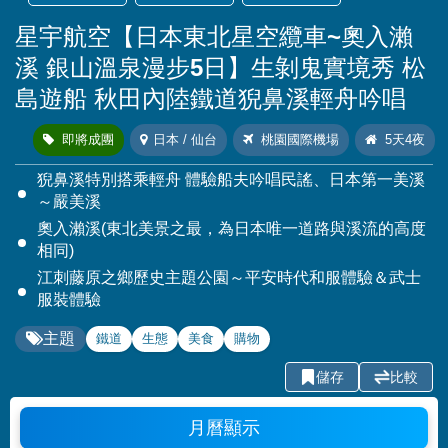
星宇航空【日本東北星空纜車~奧入瀨
溪 銀山溫泉漫步5日】生剝鬼實境秀 松
島遊船 秋田內陸鐵道猊鼻溪輕舟吟唱
即將成團
日本 / 仙台
桃園國際機場
5天4夜
猊鼻溪特別搭乘輕舟 體驗船夫吟唱民謠、日本第一美溪
～嚴美溪
奧入瀨溪(東北美景之最，為日本唯一道路與溪流的高度
相同)
江刺藤原之鄉歷史主題公園～平安時代和服體驗＆武士
服裝體驗
主題
鐵道
生態
美食
購物
儲存
比較
月曆顯示