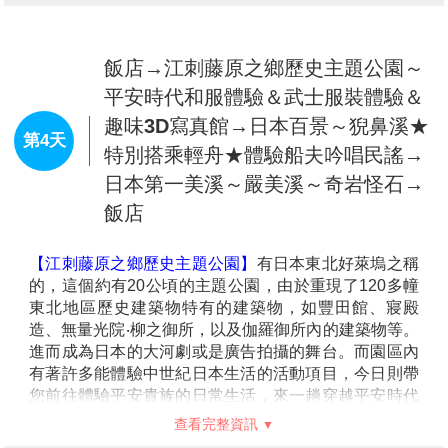
道」，復古列車沿途經過的景色隨著四季變化，可欣賞
溪谷、鐵橋等山色景緻，沿途的風景與人文體驗讓人樂
而忘返，一年四季皆魅力無比。
【角館武家屋敷】
飯店→男鹿生剝鬼館→奧入瀨溪(東北
有『陸奧之小京都』別號之稱，城內
遍植京都的枝垂櫻，具有京都的大和風情。於昭和51年
美景之最，為日本唯一道路與溪流的
(西元1976年)被選定為日本國家重要傳統建築物群保存
第3天
高度相同)→十和田湖→→雫石星空銀
地區的「武家屋敷」，為江戶時代地位崇高的武士宅
河纜車→飯店
邸，保存了許多京都古時風格的建築古蹟，以及京都古
時貴族和武士的生活型態。
★★★特別安排★★★
【男鹿生剝鬼館】
生剝鬼館內展示了150枚以上男鹿市
◎【生剝鬼實境秀】
生剝鬼節（又稱生剝節），日語是
各地不同的生剝面具，也有影片播映介紹男鹿除夕生剝
「なまはげ」，是除夕當日（12月31日），秋田縣男鹿
習俗的電影「生剝的一夜」及能夠實際穿著生剝服飾和
市家家戶戶都會舉行的傳統民俗活動。相傳「生剝鬼」
面具並拍攝紀念照片的「生剝變身區」也相當受到歡
是被視為惡魔的生物，牠會逐家逐戶拍門索取美酒和食
迎。
物，還會嚇唬屋內的主人。「なまはげ」一詞源於當地
※備註:如遇休館，則改走秋田市區購物廣場，敬請見
方言「ナモミ」及「ハゲル」，是「紅疹」及「剝除」
諒。
的意思。事源因為終日無所事事，把腿放在溫暖的被爐
【奧入瀨溪】
從十和田湖流出，從入口的“子之口” 到“燒
查看完整資訊
裡，就會出現紅疹，所以象徵著懶惰，而生剝就是把變
山”的源流部分就是奧入瀨溪流，長約 14 公里。水流極
紅的皮膚剝去，以懲罰懶人！這個傳統節日獲指定為日
富變化，沿岸遍佈扁柏、山毛櫸、楓樹等的原始森林。
早餐：
飯店內美食
本的「重要無形民俗文化財」，於2018年更獲聯合國教
它與十和田湖同被指定爲青森縣的特別名勝和天然紀念
午餐：
豬肉陶板風味餐