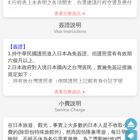
金額進行退費。
市場內共有三層，一樓活魚、壽司、燒烤類食物的集中
★本公司保留有調整行程先後序的權利。
地，二樓則售賣海產、罐頭、拉麵等，夏天還會售賣中
★行程內設訂餐食如遇季節或預約狀況不同，會有更改，敬請見
華冷麵。三樓是自由空間，顧客可於這裏閒坐、進食
查看完整資訊
諒。
等。(推薦:牡蠣漢堡、牡蠣冰淇淋…..等等)
★參加本行程之客人本公司有投保旅行業契約責任險250萬，醫
費用說明
【免稅店】
您可自由購物送給親朋好友。
療險20萬。
Fee Description
【購物中心】
大型的綜合百貨購物廣場，在超大明亮的
★日本新入境審查手續於2007.11.20起實施，前往日本旅客入境
室內空間裡，集合上百間各式各精服飾品、生活雜貨、
時需提供本人指紋和拍攝臉部照片並接受入境審查官之審查，拒
藥粧百貨、美食廣場等，逛街購物、品味美食都能滿足
【費用包含】
絕配合者將不獲准入境。
您所有需求。
1.
搭乘直航班機 (台北/仙台來回團體經濟艙機票，一
★【特別說明】
最後專車前往機場辦理手續後搭乘豪華客機飛返桃園機
經確認即不可取消或延期)。
日本國土交通省於平成24年6月(2012年)發布最新規定，每日行
場，結束此次愉快難忘的日本之旅。
車時間不得超過10小時（以自車庫實際發車時間為計算基準），
2.
兩地機場稅及燃油附加費。
以有效防止巴士司機因過(疲)勞駕駛所衍生之交通狀況。如因塞
3.
每位旅客可享有免費行李托運每人23公斤及免費手
車或其他不可抗力之因素導致行車時間與日本國土交通省制訂之
提機上行李7公斤。
查看完整資訊
法規有相抵觸情況時，以日本國土交通省法規為主。如有造成不
便之處，敬請見諒！（資料來源：日本國土交通省）。
4.
含新台幣
250
萬旅行責任險及新台幣
20
萬意外醫療
費用不包含
★若為包（加）班機行程，依包（加）班機航空公司作業條件，
險。
Fee Description
作業方式將不受國外旅遊定型化契約書中第二十七條規範，如因
旅客個人因素取消旅遊、變更日期或行程之履行，則訂金將不予
【費用不含】
退還，請注意您的旅遊規劃。
1.導遊(領隊)小費
（共每天新台幣$300*5天=$1500/旅