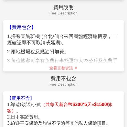
灣內，船內介紹著水面上島嶼奇特的形狀和昆布、牡蠣
養殖場，日本三大名景之一【松島】，松島是散佈在宮
城縣中部、松島灣沿岸以及松島灣上的 260個大小島嶼
組成的島嶼群的總稱。松島的景色根據地點與季節產生
各種變化，景色之優美堪稱日本三景之首。風平浪靜的
松島灣上浮起一個又一個小島，黑松和紅松挺立在灰白
查看完整資訊
色的岩石上。松島的所有小島中，扇谷、富山、大鷹森
和多聞山 4處的周圍景色被稱為"松島四大觀"，因站在
早餐：
飯店內美食
島上可以欣賞松島的各種不同神態而聞名，一年四季遊
午餐：
為方便逛街，敬請自理
客絡繹不絕。
晚餐：
機上美食
【松島五大堂】
在東北地區具有千年的歷史，木造屋頂
住宿：
溫暖的家
為單層造形，透露出歷史的刻痕，現成為日本重要文化
財，並列為文化保護材，五大堂這座吸引了眾多遊客的
建築物位於五大堂島上。它是政宗於1609年再建的。五
作業規定
大明王像被供奉在堂中。五大堂的五字即由此而來。五
Operation Rules
大堂內的頂部繪有中國的十二生肖之像。這裡只在每三
十三年舉行一次的特殊儀式時才向公眾開放。
【參團報名應注意事項】
【松島魚市場】
想在松島吃到最新鮮的海產、刺身，松
※本行程為聯營團體，出團名稱~日本精緻假期。
島魚市場便能夠滿足你的要求。松島魚市場。活魚、鮮
★本行程班機起降時間為預定，但實際可能略有變更。
魚、海產等由產地直接輸送到市場來，種類多達 1500
★如遇行程休館或突發狀況等導致行程無法前往，則依當地門票
種以上，都是來自在氣仙沼的 7 艘大型金槍魚船的。魚