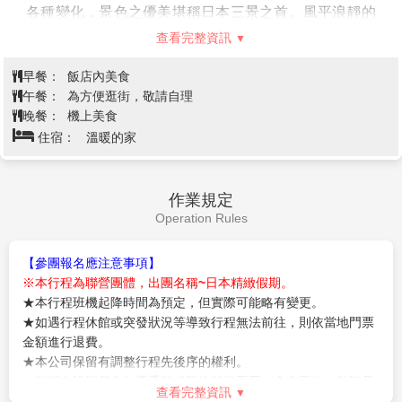
※雫石星空銀河纜車為自然天文景觀，若遇天然災害、
有著許多能體驗中世紀日本生活的活動項目，今日則帶
強風、雨天纜車停駛或預約狀況無法進行，該項目將調
您前往體驗平安貴族的日常生活，來一趟穿越平安時代
整辦理每人日幣2000退費，敬請見諒！
之旅。
查看完整資訊
【日本百景～猊鼻溪】
搭乘遊船欣賞峽谷之美，「猊鼻
溪」的「猊鼻」則是因為開拓者「佐藤猊巌」在溪谷上
早餐：
飯店內美食
遊攬勝折返時發現岩壁上有塊突出的大鍾乳石，形狀像
午餐：
日式小鍋套餐
是獅子，而獅子在古意中則稱之為「猊」，因此得猊鼻
晚餐：
為方便逛街，敬請自理
溪之名。一年四季各有不同風景，乘著輕舟小船穿梭在
住宿：
仙台Hills 或 DormyInn仙台海濱 或 或SEASIDE或京
兩岸溪谷，聽著船夫哼著船歌，氣氛相當不錯。
阪飯店或仙台國際飯店或仙台蒙特利飯店或仙台市區飯店 或 同級
【嚴美溪】
遊覽，嚴美溪位於岩手縣平泉市外西南方。
嚴美溪有『日本第一美溪』之稱，是磐井川數萬年切割
而成的，蜿蜒2公里，岩石、瀑布及急流為其特色。激
烈的水流切割溪谷中的巨石，形成許多地形險峭、線條
飯店→松島遊船(隨季節變化不同景
奇特的岩石。嚴美溪上游也有許多小型瀑布，景色十分
色，優美堪稱日本三景之一)→五大堂
壯觀，當地名產－『AKKODANGO』，用竹籃及纜繩
第5天
→松島魚市場→免稅店→OUTELET
隔岸傳遞買賣，十分特別。先將錢放入籃子並敲擊板
購物中心→仙台空港→台北
子，籃子就會被拉回對岸的店，再次送回時，籃子已裝
有AKKODANGO和茶水，非常特別。
【松島棧橋搭船遊覽松島灣】
特別安排搭乘松島灣遊覽
船，穿行於擁有約 260個大小島嶼上有天然黑松的松島