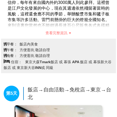
信仰，每年有來自國內外約3000萬人到此參拜。這裡曾
是江戶文化發展的中心，現在其週邊依然殘留著當時的
風貌，這裡還會應不同的季節，舉辦酸漿市集和毽子板
市集等許多活動。雷門前懸掛的巨大的燈籠全國知名。
來到這裏您當然也不能錯過長達百公尺販售各式各樣精
美紀念品及美味仙貝的〈仲見世街〉。
查看完整資訊
【明治神宮】
位於原宿車站抵達～散步至明治神宮，坐
落在東京都澀谷區，地處東京市中心，佔地70公頃，緊
早餐：
飯店內美食
挨著新宿商業區，占據了從代代木到原宿站之間的整片
午餐：
方便逛街,敬請自理
地帶，是東京市中心除了皇居之外最大的一塊綠地。
晚餐：
方便逛街,敬請自理
1920年為祭奉明治天皇和昭憲皇后而修建的神社。神社
住宿：
東京大森Tmark飯店 或 幕張 APA 飯店 或 幕張新大谷
內17萬棵樹木和草坪綠地環抱，環境靜謐，空氣新鮮。
飯店 或 東京新大谷INN或 同級
在這裡可以觀賞日本最具代表性的建築風格。
飯店→自由活動→免稅店→東京→台
第5天
北