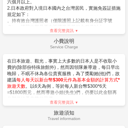
7.若有卡單人報名請補單房費用(請洽業務人員)。
六個月以上。
8.本公司保留有調整行程先後順序的權利。
2.日本政府對入境日本國內之台灣居民，實施免簽証措施
9.行程內設定餐食如遇季節或預約狀況不同，會有更改，敬請見
規定如下：
諒。
。持有效台灣護照者（僅限護照上記載有身分証字號
10.參加本行程之客人本公司有投保旅行業契約責任險250萬，意
者），護照效期是否在返國當天算起六個月以上。
查看完整資訊
外醫療險20萬
。赴日目的以觀光、商務、探親等短期停留目的赴日時
(旅客未滿15歲或70歲以上，依法限制最高新台幣250萬旅行業責
（以工作之目的赴日時，則不符免簽証）。
小費說明
任險)。
。停留期間不得超過90日。
Service Charge
。出發地、入境地點無特別限定。
【特別說明】
3.申請入境日本時須自行舉證符合以下條件：
在日本旅遊、觀光，事實上大多數的日本人是不收取小
1.航空作業規定開票後即無法更改，亦無退票價值，請特別注意
。需持有有效護照。（且在有效期內返回本國或僑居地
費的(除部份特殊旅館外)，然而因領隊兼導遊，每日早出
並見諒。
者）。
晚歸，不眠不休為各位貴賓服務，為了獎勵她(他)們，故
2.滿六歲一律佔床，小孩佔床為大人團費，不佔床費用另外報
。 申請人所提出的入境目的與從事的活動需一致，且須
建議
每人每天以新台幣$300元作為基本金額的計算方式*
價。
符合日本國的出入國管理及民認定法（以下稱‘入管法’）
旅遊天數
。以6天為例，等於每人新台幣$300*6天
3.本優惠行程報價僅適用持中華民國護照者，不適用外籍人士須
所規定的短期停留之停留資格及停留期間。（特別是 經
=$1800而元，然而導遊小姐(先生)們，仍要以此金額再
加價$3000。
常出入日本國者，以訪問親友為目的等進入日本，須詳
分部份給予辛苦的司機。
4.團體房型都是兩張小床很少有一張大床房(和式房除外)，
盡的說明在日本停留期間的活動相關內容及與親戚、友
查看完整資訊
大床房可做需求，但不保證會有，會以當天入住情形為主。
人之間的關係）。
旅遊須知
5.團體房型很少有正3人房(三張床)，如需求加床可能會是~
。申請人不曾違反入管法第五條第一項各號之相關法令
Travel information
(A)一大床+一行軍床 或 (B)二小床+一行軍床 或 (C)一大床+一
而被判刑者。（因逾期居留日本被強制遣返而尚未經一
小床，
定期間者、違反相關法令被處一年以上的有期徒刑、或