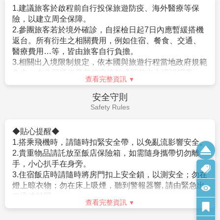
以上可做需求但不保證會有，會以當天入住情形為主，
1.建議旅客於啟程前自行投保旅遊防疫、海外醫療等保
是曾入監服刑等者，有以上拒絕入境相關事由而被日本
若無需求到三人房請分出一人與他人同住，敬請見諒！
險，以建立周全保障。
強制驅離過者）。
6.單人報名者：本行程使用飯店房型為兩人一室，無自然單間。
2.參團旅客若於境外確診，自採檢日起7日內應暫緩搭機
。但是，符合上述條件者也並不表示一定可入境日本，
倘報名本行程的旅客人數無法同住雙人房(例如:單人、三人、報
返台。所有衍生之相關費用，例如住宿、餐食、交通、
敬請留意！
名以此類推)，則須按房型補足價差，實際價差以當團說明為主。
醫療費用…等，皆由旅客自行負擔。
相關規定請參考日本交流協會網站各項說明。或電洽02-
7.貼心提醒：外籍人士需注意二次入境之辦理相關規定，且持外
3.相關出入境限制規定，依本國與旅遊行程當地政府規範
2713-8000。
國護照之旅客團費需另計。
為主，本公司將依最新規定滾動式調整出入境說明事
查看完整資訊
8.本商品所搭乘之班機時間與住宿飯店，以說明會資料為準。
項。
9.如逢上列飯店接到大型團體業務而客滿時，本公司將會以同等
4.提醒您，須遵守旅遊目的國之防疫規範與返臺後之本國
【其他】
安全守則
級飯店取代。
檢役措施。
1.役男出境注意須知
Safety Rules
10.如逢天候、交通狀況、航班異動、遊樂園休園…等因素，本公
5.日本入境提醒，2022年10月11日凌晨零時起（日本時
。役男定義：役男係指年齡屆19歲之年1月1日起，至36
司保有行程調動順序之權利。
間）開始適用以下措施：
歲之年12月31日止，「尚未履行兵役」之具我國國籍在
◆貼心提醒◆
11.本行程無法延長住宿天數、更改行程及航班。
a.恢復免簽證措施，台灣護照入境無須辦理簽證。
台灣地區曾設有戶籍男子。
1.搭乘飛機時，請隨時扣緊安全帶，以免亂流影響安全。
12.如逢旺季或客滿，航空公司要求提早開立機票，繳交尾款時間
。年齡計算：當年－出生年（例：民國106年－87年次＝
2.貴重物品請託放至飯店保險箱，如需隨身攜帶切勿離
將依航空公司規定辦理，敬請見諒！
★由於各國政府或移民局會依疫情情勢隨時快速變更
19歲，87年次出生之役男，於民國106年期間，兵役年
手，小心扒手在身旁。
13.如因個人因素無法成行，已繳付之團體訂金依定型化旅遊契約
入、出境政令規定，本資訊僅供參考。在此，我們仍強
齡皆為19歲）。
3.住宿飯店時請隨時將房門扣上安全鎖，以測安全；勿在
書中之規定辦理。
烈建議旅客於搭機前，務必預先查明各國官方入/出境規
。須親自事先向相關（主管）機關單位申請短期出境許
燈上晾衣物；勿在床上吸煙，聽到警報器響, 請由緊急出
14.行程進行中如放棄行程、飯店住宿，恕不退餘團費。
定，並依各國政府最新發布之相關規定及法令公告為
可，有關役男申請流程、法令限制，相關應備文件或申
口迅速離開。
15.逢旺季或客滿，航空公司要求提早開立機票，繳交尾款時間將
主。
查看完整資訊
請許可之認定，均應依政府機構或現行法令規範辦理。
4.游泳池未開放時請勿擅自入池游泳，並切記勿單獨入
依航空公司規定辦理，不便之處敬請見諒！
。内政部役政署網站（網址：https://www.nca.gov.tw/）
池。