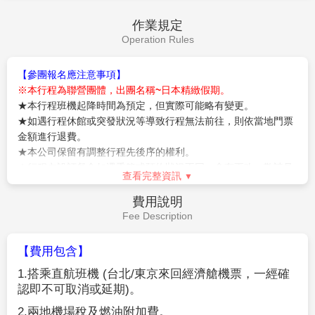
作業規定
Operation Rules
【參團報名應注意事項】
※本行程為聯營團體，出團名稱~日本精緻假期。
★本行程班機起降時間為預定，但實際可能略有變更。
★如遇行程休館或突發狀況等導致行程無法前往，則依當地門票
金額進行退費。
★本公司保留有調整行程先後序的權利。
★行程內設訂餐食如遇季節或預約狀況不同，會有更改，敬請見
查看完整資訊
諒。
★參加本行程之客人本公司有投保旅行業契約責任險250萬，醫
費用說明
療險20萬。
Fee Description
★日本新入境審查手續於2007.11.20起實施，前往日本旅客入境
時需提供本人指紋和拍攝臉部照片並接受入境審查官之審查，拒
【費用包含】
絕配合者將不獲准入境。
1.
搭乘直航班機
(
台北
/
東京來回經濟艙機票，一經確
★【特別說明】
認即不可取消或延期
)
。
日本國土交通省於平成24年6月(2012年)發布最新規定，每日行
車時間不得超過10小時（以自車庫實際發車時間為計算基準），
2.
兩地機場稅及燃油附加費。