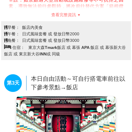
素，導致無法前往參觀時，將改前往替代方案「箱根纜
車」搭乘參觀，造成不便，敬請見諒。
查看完整資訊
※註：如因遇大型活動交通管制或天候不佳等不可抗拒
之因素，導致原定行程及替代方案都無法如期前往參觀
早餐：
飯店內美食
時，將退還門票及體驗等團體費用(大人700日幣/12歲以
午餐：
日式風味套餐 或 發放日幣2000
下500日幣)，不便之處，敬請理解。
晚餐：
日式風味套餐 或 發放日幣3000
【御殿場OUTLET】
以北美街景為設計主題的暢貨中心
住宿：
東京大森Tmark飯店 或 幕張 APA 飯店 或 幕張新大谷
總面積占地約12萬坪，擁有購物商場、飯店、溫泉設
飯店 或 東京新大谷INN或 同級
施、遊樂場與商場，是日本國內規模最大級別的暢貨中
心，約 290 家店舖類型超多元，商品價格也相當優惠，
充分享受購物的樂趣。
本日自由活動～可自行搭電車前往以
第3天
下參考景點→飯店