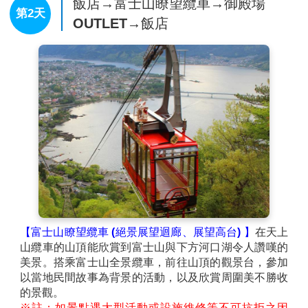
飯店→富士山瞭望纜車→御殿場
第2天
OUTLET→飯店
【富士山瞭望纜車 (絕景展望迴廊、展望高台) 】
在天上
山纜車的山頂能欣賞到富士山與下方河口湖令人讚嘆的
美景。搭乘富士山全景纜車，前往山頂的觀景台，參加
以當地民間故事為背景的活動，以及欣賞周圍美不勝收
的景觀。
※註：如景點遇大型活動或設施維修等不可抗拒之因