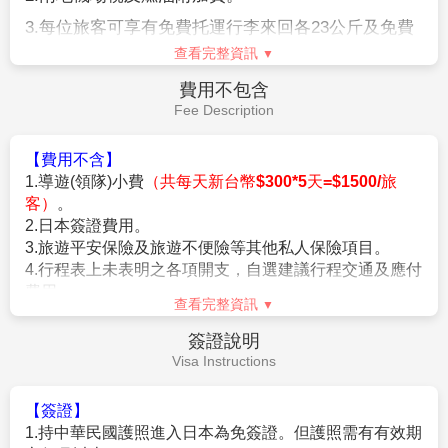
以有效防止巴士司機因過(疲)勞駕駛所衍生之交通狀況。如因塞
3.
每位旅客可享有免費托運行李來回各
23
公斤及免費
車或其他不可抗力之因素導致行車時間與日本國土交通省制訂之
手提機上行李
7
公斤。
查看完整資訊
法規有相抵觸情況時，以日本國土交通省法規為主。如有造成不
便之處，敬請見諒！（資料來源：日本國土交通省）。
4.
含新台幣
250
萬旅行責任險及新台幣
20
萬意外醫療
費用不包含
★若為包（加）班機行程，依包（加）班機航空公司作業條件，
險。
Fee Description
作業方式將不受國外旅遊定型化契約書中第二十七條規範，如因
旅客個人因素取消旅遊、變更日期或行程之履行，則訂金將不予
【費用不含】
退還，請注意您的旅遊規劃。
1.導遊(領隊)小費
（共每天新台幣$300*5天=$1500/旅
客）
。
【作業規定+注意事項】
2.日本簽證費用。
1.
成團人數：20人並派遣領隊。
3.旅遊平安保險及旅遊不便險等其他私人保險項目。
2.
團體報名經確認後，請繳交訂金NT$20,000/人，連續假期
4.行程表上未表明之各項開支，自選建議行程交通及應付
NT$25,000/人。
費用。
※航空作業規定開票後即無法更改，亦無退票價值，請特別注意
查看完整資訊
5.純係私人之消費：如行李超重費、飲料酒類、洗衣、電
並見諒。
話、電報及私人交通費。
簽證說明
3.行程班機時間及降落城市與住宿飯店之確認以說明會為主。
6.個人新辦護照費用。
Visa Instructions
4.本行程班機起降時間為預定，但實際可能略有變更。
5.餐食如遇季節關係或預約狀況不同，若有更改，敬請見諒。
6.如遇觀光地區休假及住宿飯店地點調整，本公司保有變更觀光
【簽證】
行程之權利。如有離隊放棄參觀行程，恕不退費。
1.持中華民國護照進入日本為免簽證。但護照需有有效期