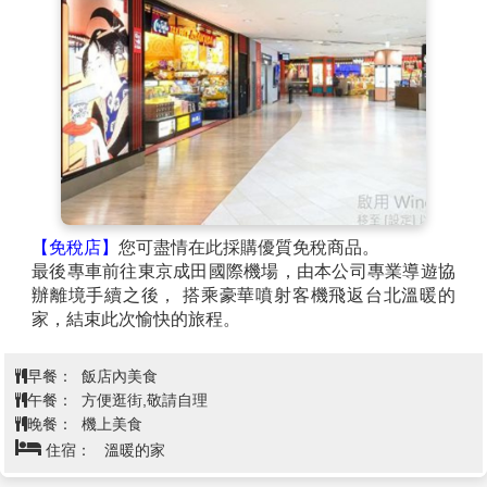
【免稅店】
您可盡情在此採購優質免稅商品。
最後專車前往東京成田國際機場，由本公司專業導遊協
辦離境手續之後， 搭乘豪華噴射客機飛返台北溫暖的
家，結束此次愉快的旅程。
早餐：
飯店內美食
午餐：
方便逛街,敬請自理
晚餐：
機上美食
住宿：
溫暖的家