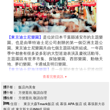
【東京迪士尼樂園】
是位於日本千葉縣浦安市的主題樂
園。也是由華特迪士尼公司創辦的第一個亞洲主題公
園。東京迪士尼樂園共由七個主題區域所組成。一年四
季中都會有很多姿多彩的大型巡遊表演及慶祝活動等。
主題園區有世界市集、探險樂園、西部樂園、動物天
地、夢幻樂園、卡通城及明日樂園。
【東京迪士尼海洋樂園】
是一座屬於東京迪士尼渡假區
的主題樂園，地點位於日本千葉縣的浦安市，樂園的口
查看完整資訊
號是「航向冒險與創想的大海」。東京迪士尼海洋已經
成為全世界最多遊客、以及最受歡迎的迪士尼主題樂園
早餐：
飯店內美食
之一。這是東京迪士尼渡假區中開幕的第二座樂園，同
午餐：
方便逛街,敬請自理
時也是全世界第九座開幕的迪士尼主題樂園。樂園內主
晚餐：
方便逛街,敬請自理
要分成七個「主題海港」區域。
住宿：
東京大森Tmark飯店 或 幕張 APA 飯店 或 幕張新大谷
【注意事項】
飯店 或 東京新大谷INN或 同級