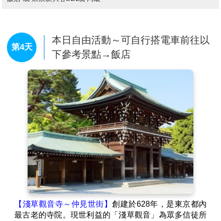
★夜間煙火秀：晚間 20:30 施放。
註1：每年的 7.8 月及 1.2 月為固定不施放夜間煙火的期
間。
註2：若當日風速太強或下雨等因素，也有可能取消當
本日自由活動～可自行搭電車前往以
第4天
日之夜間煙火活動。
下參考景點→飯店
★日間遊行：基本上為下午 14：00 或 15：00 開始。
★夜間遊行：基本上為下午 19：30 開始，若下雨天也
會有備案的遊行活動。
註1：遊行表演仍可能會受風雨大小的影響而取消演
出，需以園區當日之公告為準。
註 2：每月的行事曆或許會有異動，並不是每天都會舉
行。
★迪士尼樂園與迪士尼海洋樂園，每天開園、關園的時
間不一定，需以迪士尼官網上之行事曆公告為準。
★園區營運時間、娛樂表演內容、特別活動的舉辦日
期，均可能有所調整變更，需以迪士尼官網上之行事曆
公告為準
【淺草觀音寺～仲見世街】
創建於628年，是東京都內
最古老的寺院。現世利益的「淺草觀音」為眾多信徒所