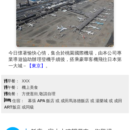
今日懷著愉快心情，集合於桃園國際機場，由本公司專
業導遊協助辦理登機手續後，搭乘豪華客機飛往日本第
一大城－
【東京】
。
早餐：
XXX
午餐：
機上美食
晚餐：
方便逛街,敬請自理
住宿：
幕張 APA 飯店 或 成田馬洛德飯店 或 湯樂城 或 成田
ART飯店 或同級