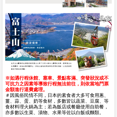
※如遇行程休館、塞車、景點客滿、突發狀況或不
可抗力之因素等導致行程無法前往，則依當地門票
金額進行退費處理。
＃因風俗民情不同，日本的素食者大多可食用蔥、
薑、蒜、蛋、奶等食材，多數皆以蔬菜、豆腐、等
食材料理火鍋為主；若為飯店或餐廳使用自助餐，
亦多數以生菜、漬物、水果等佐以白飯或麵類。