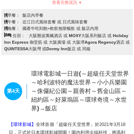
【近江八幡水鄉遊船】
來到近江八幡老街散策,街道兩旁都
是保存完整的古老日式房舍,河岸兩旁的枯枝,更充滿了歷史
文化的滄桑感,在這日本威尼斯的橋水之間，享受微風迎面
吹拂，周邊古色古鄉的景緻。
【La Collina近江八幡】
La Collina近江八幡是發源於滋賀縣
近江八幡的老字號甜點製作商TANEYA品牌的旗艦店，是一
查看完整資訊
處大自然與甜點美食完美融合的設施。屋頂是小山丘的形
狀，連上面也全部都種了綠草，建築獨具特色。除了可以自
早餐：
飯店內早餐
費品嚐到他們引以為傲的年輪蛋糕外，還是個可以放鬆身心
午餐：
近江日式風味套餐 或 日式風味套餐
靈的好地方，宛如一座充滿綠意的童話樂園。
晚餐：
國產牛吃到飽+軟飲無限暢飲 或 飯店內用
住宿：
大阪難波萬楓酒店 或 MOXY大阪系列飯店 或 Holiday
【平等院】
由當時的輔政大臣「藤原賴通」將繼承自父親
Inn Express 御堂筋 或 大阪廣場 或 大阪堺Agora Regency酒店 或
「藤原道長」的別墅改建成佛寺所創建，日本平安時代後
QUINTESSA大阪灣 或Dormy Inn飯店 或 同級
期，貴族間流行所謂的「末法思想」，認為世間即將有災禍