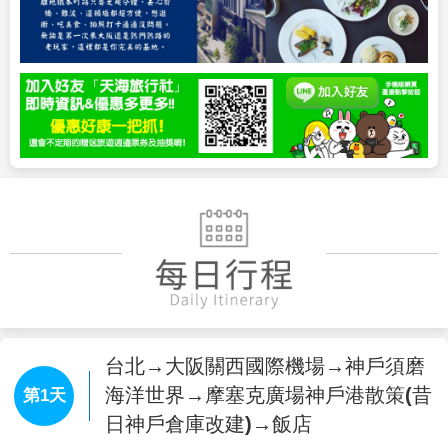
台北→大阪關西國際機場→神戶須磨
海洋世界→摩塞克廣場神戶港散策(昔
第1天
日神戶倉庫改建)→飯店