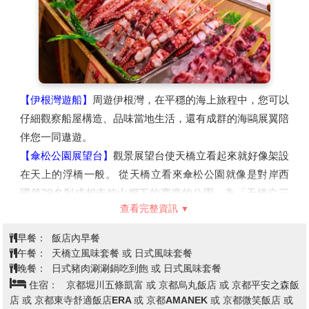
【伊根灣遊船】
周遊伊根灣，在平穩的海上旅程中，您可以
仔細觀察船屋構造、品味當地生活，還有成群的海鷗展翼陪
伴您一同遨遊。
【傘松公園展望台】
觀景展望台使天橋立看起來就好像架設
在天上的浮橋一般。 從天橋立看來傘松公園就像是對岸西
國第28名剎成相寺的山腳下的寬廣的公園。為「天橋立三
查看完整資訊
大奇觀」之一，「胯下觀景」名勝很有名，園內也設立了胯
位於成相山山腰上是可將天橋立周邊美景盡收眼底的最佳地
早餐：
飯店內早餐
點，站在著名的「胯間展望台」上，彎下腰由兩腿之間看出
午餐：
天橋立風味套餐 或 日式風味套餐
去，讓天幕與海面顛倒過來，天橋立彷彿是一條在空中騰雲
晚餐：
日式豬肉涮涮鍋吃到飽 或 日式風味套餐
住宿：
京都堀川五條凱富 或 京都烏丸飯店 或 京都平安之森飯
駕霧的飛龍，又像是一座從天而降的一字橋，您可以讓想像
店 或 京都東寺舒適飯店ERA 或 京都AMANEK 或 京都微笑飯店 或
力自由馳騁，靜心觀察大自然優美絕妙的巧奪天工。