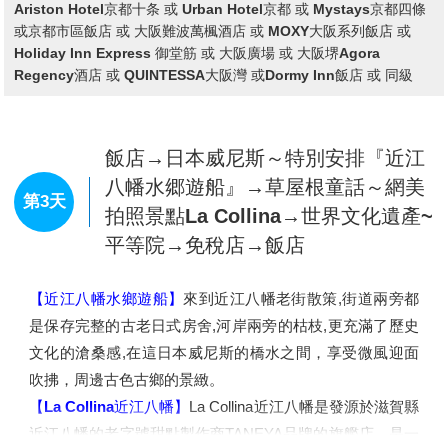
Ariston Hotel京都十条 或 Urban Hotel京都 或 Mystays京都四條
【錦市場】
位於京都市中心，被稱為「京都的廚房」，是一
或京都市區飯店 或 大阪難波萬楓酒店 或 MOXY大阪系列飯店 或
條擁有四百多年歷史的傳統市場街。沿路聚集了多家老舖與
Holiday Inn Express 御堂筋 或 大阪廣場 或 大阪堺Agora
特色小店，販售從新鮮海產、醃漬物、京都蔬菜到甜點、伴
Regency酒店 或 QUINTESSA大阪灣 或Dormy Inn飯店 或 同級
手禮等各式京都名物。漫步其間不僅能品嚐現做小吃，還能
感受在地生活氛圍與職人文化。
飯店→日本威尼斯～特別安排『近江
八幡水郷遊船』→草屋根童話～網美
第3天
拍照景點La Collina→世界文化遺產~
平等院→免稅店→飯店