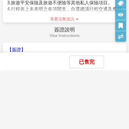
晚餐：
XXX
住宿：
溫暖的家
作業規定
Operation Rules
【參團報名應注意事項】
※本行程為聯營團體，出團名稱~日本精緻假期。
已售完
★本行程班機起降時間為預定，但實際可能略有變更。
★如遇行程休館或突發狀況等導致行程無法前往，則依當地門票
金額進行退費。
×
×
×
我儲存的商品
我瀏覽過的商品
商品比較清單
清除全部
清除全部
清除全部
開始比較
★本公司保留有調整行程先後序的權利。
×
★行程內設訂餐食如遇季節或預約狀況不同，會有更改，敬請見
主題精選行程
查看完整資訊
諒。
×
星宇航空【大阪 暑期限定~環球影城 海洋
★參加本行程之客人本公司有投保旅行業契約責任險250萬，醫
費用說明
目前沒有儲存商品
目前沒有比較商品
世界 海之京都 近江八幡 海陸樂園 5日】天
花季楓紅
療險20萬。
Fee Description
橋立纜車 伊根灣遊船 童話草屋 平等院
37,900
★日本新入境審查手續於2007.11.20起實施，前往日本旅客入境
08/16
賞花
賞櫻
賞楓
TWD
時需提供本人指紋和拍攝臉部照片並接受入境審查官之審查，拒
【費用包含】
絕配合者將不獲准入境。