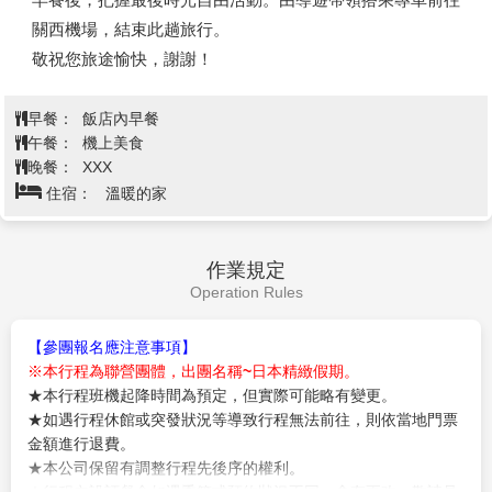
【環球影城】
全球首個「超級任天堂世界」於2021年3月18
日，正式於日本環球影城開園！園內利用尖端科技，將瑪利
歐賽車跑道真實呈現，感受親子同樂的刺激體驗。進入「哈
利波特的魔法世界」後，壯觀的園區以宏偉規模和匠心細
節，如實重塑出哈利波故事裡的魔法國度。園內有全球最大
的「小小兵樂園」，一起化身成小小兵的一員，感受小小兵
查看完整資訊
的狂野世界！「環球奇境」是由史努比、HELLO KITTY、
芝麻街的好朋友們，3個卡通主題所構成的親子奇幻樂園，
早餐：
飯店內早餐
每一處造型設計都精心再現卡通人物的世界，相信能把以往
午餐：
為方便逛街，請自理
從未有過的感動帶來給遊客，和遊客間的互動更加親密，成
晚餐：
為方便逛街，請自理
住宿：
大阪難波萬楓酒店 或 MOXY大阪系列飯店 或 Holiday
為讓遊客更加喜愛的樂園。
Inn Express 御堂筋 或 大阪廣場 或 大阪堺Agora Regency酒店 或
※備註：
QUINTESSA大阪灣 或 Dormy Inn飯店 或 同級
①由導遊帶領客人搭電車前往及返回。
②若選擇「不前往」環球影城，請務必於 團體出發日前 15
天告知 ；一經完成購票，恕不接受取消、變更或退費。12
歲以上每人退費台幣2,500元；2~11歲退費台幣1500元。
飯店→大阪關西國際機場→台北
第5天