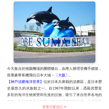
今天集合於桃園機場的團體櫃台，由專人辦理登機手續後，
搭乘豪華客機飛往日本大城－
〔大阪〕
。
【神戶須磨海洋世界】
位於日本兵庫縣的須磨區，是日本歷
史最悠久的水族館之一。自1987年開館以來，憑藉其豐富
多彩的海洋生物展覽和先進的設施，吸引了來自世界各地的
遊客。無論您是親子家庭、戀人還是獨自旅行者，這裡都是
查看完整資訊
您不可錯過的旅遊景點。園內擁有多達600種，總數超過