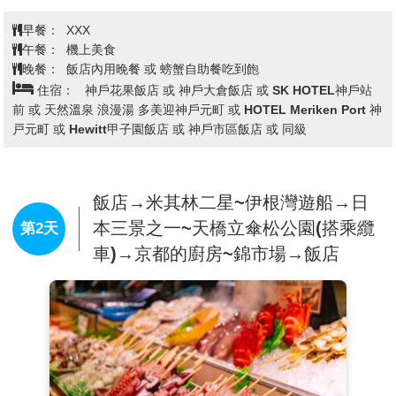
13,000隻的海洋生物展示。從美麗的熱帶魚群，到優雅的海
早餐：
XXX
豚和鯨鯊，遊客可以在這裡觀賞到各種各樣的海洋生物，感
午餐：
機上美食
受大海的無盡魅力。
晚餐：
飯店內用晚餐 或 螃蟹自助餐吃到飽
住宿：
神戶花果飯店 或 神戶大倉飯店 或 SK HOTEL神戶站
【摩塞克購物中心】
神戶港的摩賽克廣場可說是神戶的台
前 或 天然溫泉 浪漫湯 多美迎神戶元町 或 HOTEL Meriken Port 神
場，是位置絕佳的戶外購物商場，您可以從開闊的神戶港眺
戸元町 或 Hewitt甲子園飯店 或 神戶市區飯店 或 同級
望海景，裏頭也彙集了多家神戶的伴手禮、時尚服飾、美食
店家、雜貨小物和娛樂消遣等90多家商店。
飯店→米其林二星~伊根灣遊船→日
本三景之一~天橋立傘松公園(搭乘纜
第2天
車)→京都的廚房~錦市場→飯店