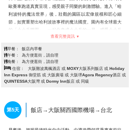
降臨，故紛紛建造供奉阿彌陀如來的佛堂，讓自己往生後能
順利前往極樂世界，境內代表性的建築鳳凰堂，名列世界遺
環球電影城一日遊(～超級任天堂世界
產之一。
～哈利波特的魔法世界～小小兵樂園
【日本登記免稅店】
琳瑯滿目各式各樣的禮品，讓您充份選
～侏儸紀公園～親善村～舊金山區～
第4天
購親朋好友的禮物。
紐約區～好萊塢區～環球奇境～水世
界)→飯店