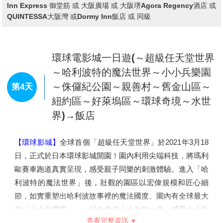
【伊根灣遊船】
周遊伊根灣，在平穩的海上旅程中，您
可以仔細觀察船屋構造、品味當地生活，還有成群的海
鷗展翼陪伴您一同遨遊。
【傘松公園展望台】
觀景展望台使天橋立看起來就好像
架設在天上的浮橋一般。 從天橋立看來傘松公園就像是
對岸西國第28名剎成相寺的山腳下的寬廣的公園。為
「天橋立三大奇觀」之一，「胯下觀景」名勝很有名，
園內也設立了胯位於成相山山腰上是可將天橋立周邊美
查看完整資訊
景盡收眼底的最佳地點，站在著名的「胯間展望台」
上，彎下腰由兩腿之間看出去，讓天幕與海面顛倒過
早餐：
飯店內早餐
來，天橋立彷彿是一條在空中騰雲駕霧的飛龍，又像是
午餐：
天橋立風味套餐 或 日式風味套餐
一座從天而降的一字橋，您可以讓想像力自由馳騁，靜
晚餐：
日式豬肉涮涮鍋吃到飽 或 日式風味套餐
心觀察大自然優美絕妙的巧奪天工。
住宿：
京都堀川五條凱富 或 京都烏丸飯店 或 京都平安之森飯