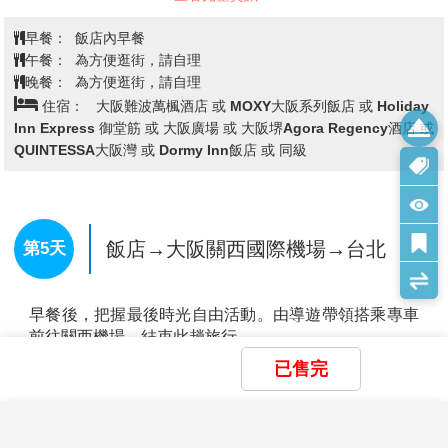
【錦市場】
位於京都市中心，被稱為「京都的廚房」，
店 或 京都東寺舒適飯店ERA 或 京都AMANEK 或 京都微笑飯店 或
是一條擁有四百多年歷史的傳統市場街。沿路聚集了多
Ariston Hotel京都十条 或 Urban Hotel京都 或 Mystays京都四條
家老舖與特色小店，販售從新鮮海產、醃漬物、京都蔬
或京都市區飯店 或 大阪難波萬楓酒店 或 MOXY大阪系列飯店 或
菜到甜點、伴手禮等各式京都名物。漫步其間不僅能品
Holiday Inn Express 御堂筋 或 大阪廣場 或 大阪堺Agora
嚐現做小吃，還能感受在地生活氛圍與職人文化。
Regency酒店 或 QUINTESSA大阪灣 或Dormy Inn飯店 或 同級
飯店→日本威尼斯～特別安排『近江
八幡水郷遊船』→草屋根童話～網美
第3天
拍照景點La Collina→世界文化遺產~
平等院→免稅店→飯店
已售完
×
×
×
我儲存的商品
我瀏覽過的商品
商品比較清單
清除全部
清除全部
清除全部
開始比較