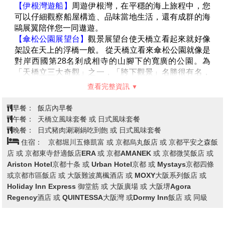
今天集合於桃園機場的團體櫃台，由專人辦理登機手續
後，搭乘豪華客機飛往日本大城－
〔大阪〕
。
【海遊館】
海遊館是位於日本大阪的一個大型水族館，
以其環太平洋地區為主題的獨特展覽和巨大的鯨鯊而聞
名。 館內展示了約620種、3萬隻海洋生物，並設有大
型水槽和互動體驗區，讓遊客可以近距離觀賞各種海洋
生物，例如海豹、企鵝、海豚和鯨鯊等等。
查看完整資訊