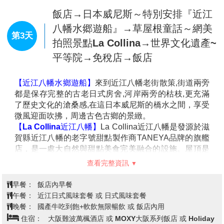
早餐：
XXX
午餐：
機上美食
晚餐：
飯店內用晚餐 或 螃蟹自助餐吃到飽
住宿：
神戶花果飯店 或Grandvrio Hotel 丹波篠山 和蔵 或 神
戶大倉飯店 或 SK HOTEL神戶站前 或 天然溫泉 浪漫湯 多美迎神戶
元町 或 HOTEL Meriken Port 神戸元町 或 Hewitt甲子園飯店 或 神
戶市區飯店 或 同級
飯店→米其林二星~伊根灣遊船→日
本三景之一~天橋立傘松公園(搭乘纜
第2天
車)→京都的廚房~錦市場→飯店