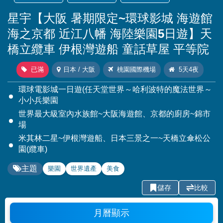
星宇【大阪 暑期限定~環球影城 海遊館
海之京都 近江八幡 海陸樂園5日遊】天
橋立纜車 伊根灣遊船 童話草屋 平等院
已滿
日本 / 大阪
桃園國際機場
5天4夜
環球電影城一日遊(任天堂世界～哈利波特的魔法世界～
小小兵樂園
世界最大級室內水族館~大阪海遊館、京都的廚房~錦市
場
米其林二星~伊根灣遊船、日本三景之一~天橋立傘松公
園(纜車)
主題
樂園
世界遺產
美食
儲存
比較
月曆顯示