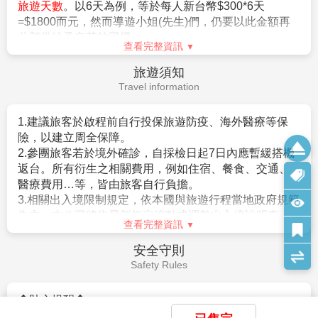
旅遊天數
。以6天為例，等於每人新台幣$300*6天
價。
所規定的短期停留之停留資格及停留期間。（特別是 經
=$1800而元，然而導遊小姐(先生)們，仍要以此金額再
3.本優惠行程報價僅適用持中華民國護照者，不適用外籍人士須
常出入日本國者，以訪問親友為目的等進入日本，須詳
分部份給予辛苦的司機。
加價$3000。
盡的說明在日本停留期間的活動相關內容及與親戚、友
查看完整資訊
4.團體房型都是兩張小床很少有一張大床房(和式房除外)，
人之間的關係）。
旅遊須知
大床房可做需求，但不保證會有，會以當天入住情形為主。
。申請人不曾違反入管法第五條第一項各號之相關法令
Travel information
5.團體房型很少有正3人房(三張床)，如需求加床可能會是~
而被判刑者。（因逾期居留日本被強制遣返而尚未經一
(A)一大床+一行軍床 或 (B)二小床+一行軍床 或 (C)一大床+一
定期間者、違反相關法令被處一年以上的有期徒刑、或
小床，
1.建議旅客於啟程前自行投保旅遊防疫、海外醫療等保
是曾入監服刑等者，有以上拒絕入境相關事由而被日本
以上可做需求但不保證會有，會以當天入住情形為主，
險，以建立周全保障。
強制驅離過者）。
若無需求到三人房請分出一人與他人同住，敬請見諒！
2.參團旅客若於境外確診，自採檢日起7日內應暫緩搭機
。但是，符合上述條件者也並不表示一定可入境日本，
6.單人報名者：本行程使用飯店房型為兩人一室，無自然單間。
返台。所有衍生之相關費用，例如住宿、餐食、交通、
敬請留意！
倘報名本行程的旅客人數無法同住雙人房(例如:單人、三人、報
醫療費用…等，皆由旅客自行負擔。
相關規定請參考日本交流協會網站各項說明。或電洽02-
名以此類推)，則須按房型補足價差，實際價差以當團說明為主。
3.相關出入境限制規定，依本國與旅遊行程當地政府規範
2713-8000。
7.貼心提醒：外籍人士需注意二次入境之辦理相關規定，且持外
為主，本公司將依最新規定滾動式調整出入境說明事
查看完整資訊
國護照之旅客團費需另計。
項。
8.本商品所搭乘之班機時間與住宿飯店，以說明會資料為準。
4.提醒您，須遵守旅遊目的國之防疫規範與返臺後之本國
【其他】
安全守則
9.如逢上列飯店接到大型團體業務而客滿時，本公司將會以同等
檢役措施。
1.役男出境注意須知
Safety Rules
級飯店取代。
5.日本入境提醒，2022年10月11日凌晨零時起（日本時
。役男定義：役男係指年齡屆19歲之年1月1日起，至36
10.如逢天候、交通狀況、航班異動、遊樂園休園…等因素，本公
間）開始適用以下措施：
歲之年12月31日止，「尚未履行兵役」之具我國國籍在
◆貼心提醒◆
司保有行程調動順序之權利。
a.恢復免簽證措施，台灣護照入境無須辦理簽證。
台灣地區曾設有戶籍男子。
1.搭乘飛機時，請隨時扣緊安全帶，以免亂流影響安全。