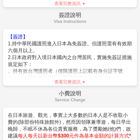
2.
團體報名經確認後，請繳交訂金NT$20,000/人，連續假期
查看完整資訊
5.純係私人之消費：如行李超重費、飲料酒類、洗衣、電
NT$30,000/人。
話、電報及私人交通費。
簽證說明
▲本行程以團體模式作業，行程中恕不接受脫隊要求。
6.個人新辦護照費用。
Visa Instructions
3.行程班機時間及降落城市與住宿飯店之確認以說明會為主。
4.本行程班機起降時間為預定，但實際可能略有變更。
5.餐食如遇季節關係或預約狀況不同，若有更改，敬請見諒。
【簽證】
6.如遇觀光地區休假及住宿飯店地點調整，本公司保有變更觀光
1.持中華民國護照進入日本為免簽證。但護照需有有效期
行程之權利。如有離隊放棄參觀行程，恕不退費。
六個月以上。
7.若有卡單人報名請補單房費用(請洽業務人員)。
2.日本政府對入境日本國內之台灣居民，實施免簽証措施
8.本公司保留有調整行程先後順序的權利。
規定如下：
9.行程內設定餐食如遇季節或預約狀況不同，會有更改，敬請見
。持有效台灣護照者（僅限護照上記載有身分証字號
諒。
者），護照效期是否在返國當天算起六個月以上。
查看完整資訊
10.參加本行程之客人本公司有投保旅行業契約責任險250萬，意
。赴日目的以觀光、商務、探親等短期停留目的赴日時
外醫療險20萬
（以工作之目的赴日時，則不符免簽証）。
小費說明
(旅客未滿15歲或70歲以上，依法限制最高新台幣250萬旅行業責
。停留期間不得超過90日。
Service Charge
任險)。
。出發地、入境地點無特別限定。
3.申請入境日本時須自行舉證符合以下條件：
在日本旅遊、觀光，事實上大多數的日本人是不收取小
【特別說明】
。需持有有效護照。（且在有效期內返回本國或僑居地
費的(除部份特殊旅館外)，然而因領隊兼導遊，每日早出
1.航空作業規定開票後即無法更改，亦無退票價值，請特別注意
者）。
晚歸，不眠不休為各位貴賓服務，為了獎勵她(他)們，故
並見諒。
。 申請人所提出的入境目的與從事的活動需一致，且須
建議
每人每天以新台幣$300元作為基本金額的計算方式*
2.滿六歲一律佔床，小孩佔床為大人團費，不佔床費用另外報
符合日本國的出入國管理及民認定法（以下稱‘入管法’）