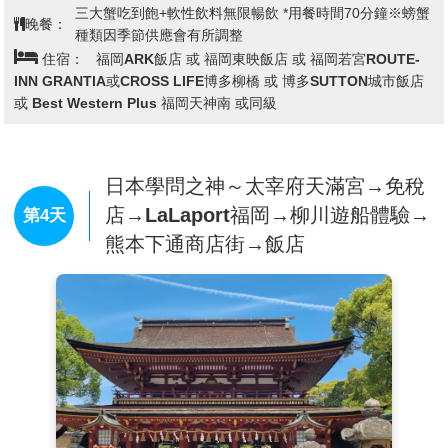
定為國家重要文化財產的車站)。有直徑1公尺的青銅製「幸
三大蟹吃到飽+軟性飲料無限暢飲 *用餐時間70分鐘※螃蟹
晚餐：
種類因季節供應會有所調整
運的洗手台」、擦得透亮的黃銅裝飾柱子、用1500㎡的銅
住宿：
福岡ARK飯店 或 福岡東映飯店 或 福岡若宮ROUTE-
板和約700m的石棉板製成的屋頂等，都體現出門司港站曾
INN GRANTIA或CROSS LIFE博多柳橋 或 博多SUTTON城市飯店
經是大陸交通的重要據點的氣派風格。
或 Best Western Plus 福岡天神南 或同級
【唐戶市場】
位於日本山口縣下關市唐戶地區的地方批發市
場，也是下關市著名的旅遊觀光景點；目前每個周末和假日
會舉辦「充滿活力的馬關街」，可以讓旅客直接在市場內的
日本學問之神～太宰府天滿宮→免稅
海鮮小吃攤購買的各種壽司材料。
店→LaLaport福岡→柳川遊船體驗→
第4天
【赤間神宮】
整座神社建築以鮮豔的朱紅色為主體，外觀宛
熊本下通商店街→飯店
如一座海上宮殿，極具視覺震撼力，主祭日本歷史上年紀最
小的天皇「安德天皇」。除了主殿之外，神宮內也可參觀
「無耳芳一堂」，是喜愛歷史與文化旅客的必訪之地。走在
海風輕拂的神社步道，除了感受歷史的餘韻，也能飽覽關門
海峽的壯麗景色。
※備註：如遇唐戶市場定休無法前往時，則改前往【小倉旦
過市場】。不便之處，敬請見諒！
【關門海峽海底隧道】
連接關門海峽、全長780米的海底步