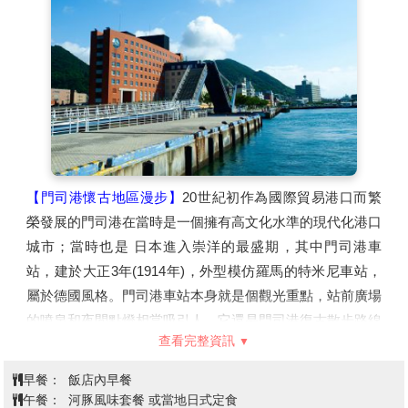
【門司港懷古地區漫步】
20世紀初作為國際貿易港口而繁
榮發展的門司港在當時是一個擁有高文化水準的現代化港口
城市；當時也是 日本進入崇洋的最盛期，其中門司港車
站，建於大正3年(1914年)，外型模仿羅馬的特米尼車站，
屬於德國風格。門司港車站本身就是個觀光重點，站前廣場
的噴泉和夜間點燈相當吸引人，它還是門司港復古散步路線
查看完整資訊
的起點。直至今日這裡還保存許多留有往日風貌的建築物。
【JR門司港】
是文藝復興式的木造2層樓，築於1914年，九
早餐：
飯店內早餐
州車站裡最古老的車站，具有相當高的歷史價值(唯一被指
午餐：
河豚風味套餐 或當地日式定食