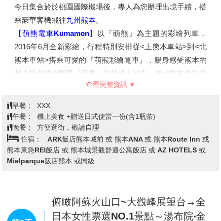
今日集合於於桃園國際機場後，專人為您辦理出境手續，搭
乘豪華客機飛往
九州熊本
。
【萌熊電車Kumamon】
以『萌熊』為主題的彩繪列車，
2016年6月全新彩繪，行程特別安排從<上熊本車站>到<北
熊本車站>搭乘可愛的『萌熊彩繪電車』，親身感受熊本的
超人氣卡哇伊明星『萌熊』的超迷人魅力。在北熊本車站內
查看完整資訊
備有熊本電鐵限定商品及萌熊商品，可在此歡樂選購。
※備註：萌熊電車Kumamon，如遇不可抗力因素停駛，將
早餐：
XXX
退回團體料金成人170日幣、兒童100日幣。
午餐：
機上美食 +贈送日式便當一份(含1瓶茶)
【水前寺成趣園】
水前寺成趣園是肥後國熊本藩細川家的大
晚餐：
方便逛街，敬請自理
名庭園。初代藩主忠利對這片清水潺潺湧出之地頗為喜愛，
住宿：
ARK飯店熊本城前 或 熊本ANA 或 熊本Route Inn 或
於1632年在此建造茶屋。之後第三代藩主綱利大建庭園，
熊本東急REI飯店 或 熊本城景觀舒適公寓飯店 或 AZ HOTELS 或
Mielparque飯店熊本 或同級
於1671年建成了一座桃山式的優美迴遊式庭園。取中國詩
人陶淵明之《歸去來兮辭》，將其命名為「成趣園」。以阿
蘇的伏流水湧出形成的約10,000㎡池塘為忠心，錯落有致地
俯瞰阿蘇火山口~大觀峰展望台→全
點綴著仿富士山建造的假山、松樹和浮石等，可以欣賞到四
時不同的庭園美景。
日本女性票選NO.1景點～湯布院‧金