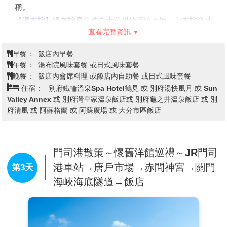
稱。
【湯布院】
湯布院是分佈在大分川的源流之地---由布院盆地
查看完整資訊
中心的鄉鎮，盆地北側有知名的稱爲豐後富士的由布嶽。自
古以來，老式旅店與別致的洋式私人旅館、有個性的美術館
早餐：
飯店內早餐
與小型展覽室、高級酒樓與茶室相處並存，構成一種優雅的
午餐：
湯布院風味套餐 或日式風味套餐
氣氛。
晚餐：
飯店內會席料理 或飯店內自助餐 或日式風味套餐
住宿：
別府鐵輪溫泉Spa Hotel鶴見 或 別府湯快風月 或 Sun
【金麟湖】
由溫泉匯流而成的金鱗湖，即使是嚴冬季節，湖
Valley Annex 或 別府灣皇家溫泉飯店或 別府龜之井溫泉飯店 或 別
水也熱氣騰騰，是盆地中晨霧的來源。這一帶充滿情趣的風
府清風 或 阿蘇格蘭 或 阿蘇廣場 或 大分市區飯店
景，深深地迷戀了與謝野晶子和北原白秋等著名人士，是湯
布院最著名的湖泊。
【別府海地獄】
別府聚集了8個有名的地獄，其中海地獄在
門司港散策～懷舊洋館巡禮～JR門司
八大地獄中佔地最大，1200年前因富含硫酸的泉水湧出，
港車站→唐戶市場→赤間神宮→關門
第3天
呈現海洋一般湛藍的景象而得名。
海峽海底隧道→飯店
※備註：如遇別府海地獄定休無法前往時，則改走【明礬地
獄】。不便之處，敬請見諒！