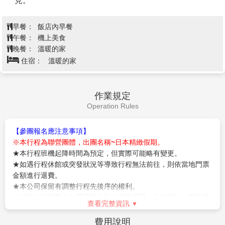
見。
早餐：
飯店內早餐
午餐：
機上美食
晚餐：
溫暖的家
住宿：
溫暖的家
作業規定
Operation Rules
【參團報名應注意事項】
※本行程為聯營團體，出團名稱~日本精緻假期。
★本行程班機起降時間為預定，但實際可能略有變更。
★如遇行程休館或突發狀況等導致行程無法前往，則依當地門票
金額進行退費。
★本公司保留有調整行程先後序的權利。
★行程內設訂餐食如遇季節或預約狀況不同，會有更改，敬請見
查看完整資訊
諒。
★參加本行程之客人本公司有投保旅行業契約責任險250萬，醫
費用說明