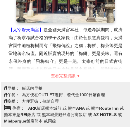
行隧道。在隧道的中間有福岡縣和山口縣的縣界標誌，作為
世界範圍內也很罕見的設於海底的縣界而聞名。
※備註：若三大蟹(毛蟹/帝王蟹/松葉蟹)缺貨，或客滿無法
提供時，晚餐則改為三種螃蟹自助餐吃到飽，並加贈酒類&
【太宰府天滿宮】
是全國天滿宮本社，每逢考試期間，就擠
軟飲無限暢飲。造成不便，敬請見諒。
滿了祈求考試合格的學子及家長；由於菅原道真愛梅，天滿
宮園中遍植梅樹而有「飛梅傳說」之稱，梅餅、梅茶等更是
當地著名特產。附近販賣的現烤的「梅餅」更是美味。還有
永保終身的「飛梅御守」更是一絕。太宰府前的日式古街
裡，販賣著各式各樣的日本小飾品與名產點心，絕對讓您心
查看完整資訊
動不已。
【免稅店】
店內有馳名豐富的禮品，琳瑯滿目供您選購精美
早餐：
飯店內早餐
禮品自用或饋贈親友。
午餐：
為方便在OUTLET逛街，發代金1000日幣自理
【LaLaport福岡】
具有約220店鋪的九州首次的LaLaport，
晚餐：
方便逛街，敬請自理
住宿：
ARK飯店熊本城前 或 熊本ANA 或 熊本Route Inn 或
您可以在超市、時尚品牌店、藥妝店等購物，或在美味餐
熊本東急REI飯店 或 熊本城景觀舒適公寓飯店 或 AZ HOTELS 或
廳、咖啡廳享用美食。營業時間、Wi-Fi等設施資訊、店舖
Mielparque飯店熊本 或同級
應有盡有，讓您可以充分享受購物的樂趣。