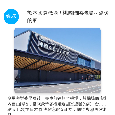
【柳川遊船】
一條細長蜿蜒的小河，沿岸花朵、綠樹及紅瓦
古建築，古色古香。著名詩人、童話作家北原白秋說《水鄉
熊本國際機場 / 桃園國際機場～溫暖
柳川就是生我的故鄉，是我吟誦詩賦的泉源》，要體會水鄉
第5天
的家
之美，唯有船伕擺渡式的泛舟巡訪，才能進入白秋詩篇的世
界。
※備註：若天氣因素停駛或不可抗力因素而無法搭乘時，將
退回團體料金每人800日幣、兒童400日幣。
【下通商店街】
熊本最熱鬧的商店街，下通是熊本最大的拱
形商店街，長510公尺、寬15公尺。這個兼具開放與明亮的
商店街裡，有許多充滿朝氣的百貨公司、服飾店與餐廳。還
有很多營業到深夜的居酒屋與酒吧。
享用完豐盛早餐後，專車前往熊本機場，於機場商店街
內自由購物，搭乘豪華客機飛返甜蜜溫暖的家—台北，
結束此次在日本愉快難忘的5日遊，期待與您再次相