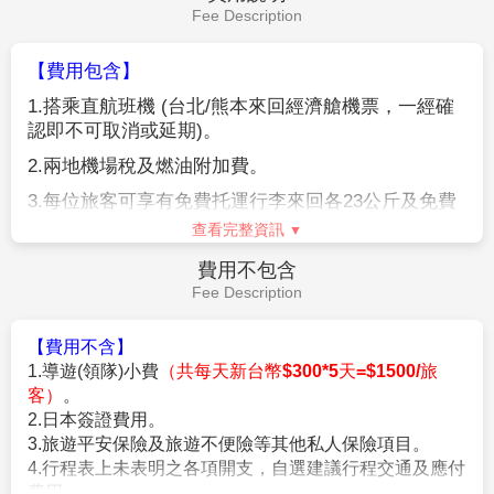
療險20萬。
Fee Description
★日本新入境審查手續於2007.11.20起實施，前往日本旅客入境
時需提供本人指紋和拍攝臉部照片並接受入境審查官之審查，拒
【費用包含】
絕配合者將不獲准入境。
1.
搭乘直航班機
(
台北
/熊本
來回經濟艙機票，一經確
★【特別說明】
認即不可取消或延期
)
。
日本國土交通省於平成24年6月(2012年)發布最新規定，每日行
車時間不得超過10小時（以自車庫實際發車時間為計算基準），
2.
兩地機場稅及燃油附加費。
以有效防止巴士司機因過(疲)勞駕駛所衍生之交通狀況。如因塞
3.
每位旅客可享有免費托運行李來回各
23
公斤及免費
車或其他不可抗力之因素導致行車時間與日本國土交通省制訂之
手提機上行李
7
公斤。
查看完整資訊
法規有相抵觸情況時，以日本國土交通省法規為主。如有造成不
便之處，敬請見諒！（資料來源：日本國土交通省）。
4.
含新台幣
250
萬旅行責任險及新台幣
20
萬意外醫療
費用不包含
★若為包（加）班機行程，依包（加）班機航空公司作業條件，
險。
Fee Description
作業方式將不受國外旅遊定型化契約書中第二十七條規範，如因
旅客個人因素取消旅遊、變更日期或行程之履行，則訂金將不予
【費用不含】
退還，請注意您的旅遊規劃。
1.導遊(領隊)小費
（共每天新台幣$300*5天=$1500/旅
客）
。
【作業規定+注意事項】
2.日本簽證費用。
1.
成團人數：20人並派遣領隊。
3.旅遊平安保險及旅遊不便險等其他私人保險項目。
※航空作業規定開票後即無法更改，亦無退票價值，請特別注意
4.行程表上未表明之各項開支，自選建議行程交通及應付
並見諒。
費用。