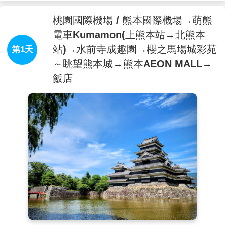
桃園國際機場 / 熊本國際機場→萌熊
電車Kumamon(上熊本站→北熊本
站)→水前寺成趣園→櫻之馬場城彩苑
第1天
～眺望熊本城→熊本AEON MALL→
飯店