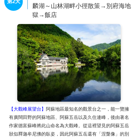
第2天
【櫻之馬場~城彩苑】
2011年3月新落成的體驗型園區，讓
麟湖～山林湖畔小徑散策→別府海地
了解歷史再也不是一件枯燥乏味的事情。城彩苑共分為湧湧
獄→飯店
座(不含入內門票)及櫻之小路二部份，外觀都是以江戶時代
的城下町街景為藍本，充份復原了舊時代的風情。只有在櫻
之小路上才能夠品嚐得到當地風味美食，為您準備了很多那
樣獨特的東西。根據7家飲食店和販16家商品銷售店創造出
熊本的高質量的食文化和製作商品的文化。
【大型超市】
您可以在此購物或購買當地特色土產。商品種
類豐富，滿足消費者一次購足的需求，提供便利、舒適的購
物環境。
【大觀峰展望台】
阿蘇地區最知名的觀景台之一，能一覽擁
有廣闊田野的阿蘇地區、阿蘇五岳以及久住連峰，後由著名
作家德富蘇峰將此山命名為大觀峰。從這裡望見的阿蘇五岳
狀似釋迦牟尼佛的臥姿，因此阿蘇五岳還有「涅槃像」的別