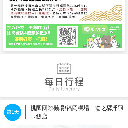
桃園國際機場/福岡機場→道之驛浮羽
第1天
→飯店