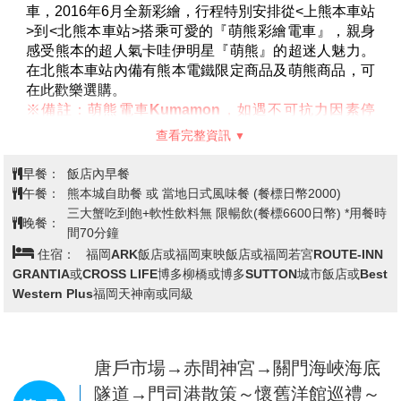
【草千里】
草千里絕佳的地理位置，在此能看見中岳火
Mielparque飯店熊本或同級
山的噴煙。接近四角形狀的大草原，一直延伸到了烏帽
子岳北麓，不管是草原中央的大水池，或是放牧中的馬
兒，總能讓人找到牧歌裡的情境。碧綠鮮豔的夏季、銀
白幻想的冬季，一年之中吸引眾多觀光客前往的，除了
萌熊電車Kumamon(上熊本站→北熊
四季變換的色彩，還有騎馬跟散步。草千里不僅僅是阿
本站)→櫻之馬場城彩苑～眺望熊本城
蘇代表性的景點之一，它廣闊的風景，更被許多和歌詩
第3天
→柳川遊船→日本學問之神～太宰府
人吟唱著。
天滿宮→飯店
【下通商店街】
熊本最熱鬧的商店街，下通是熊本最大
的拱形商店街，長510公尺、寬15公尺。這個兼具開放
與明亮的商店街裡，有許多充滿朝氣的百貨公司、服飾
店與餐廳。還有很多營業到深夜的居酒屋與酒吧。