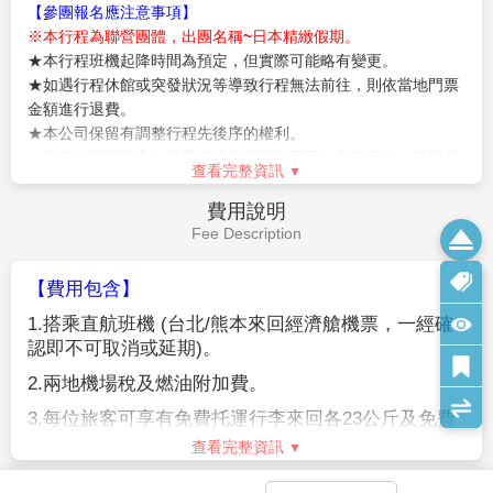
末和假日會舉辦「充滿活力的馬關街」，可以讓旅客直
接在市場內的海鮮小吃攤購買的各種壽司材料。
【赤間神宮】
整座神社建築以鮮豔的朱紅色為主體，外
觀宛如一座海上宮殿，極具視覺震撼力，主祭日本歷史
上年紀最小的天皇「安德天皇」。除了主殿之外，神宮
內也可參觀「無耳芳一堂」，是喜愛歷史與文化旅客的
查看完整資訊
必訪之地。走在海風輕拂的神社步道，除了感受歷史的
餘韻，也能飽覽關門海峽的壯麗景色。
早餐：
飯店內早餐
【關門海峽海底隧道】
連接關門海峽、全長780米的海
午餐：
河豚風味套餐 或 當地日式定食 (餐標日幣2000)
底步行隧道。在隧道的中間有福岡縣和山口縣的縣界標
晚餐：
為方便逛街，敬請自理
誌，作為世界範圍內也很罕見的設於海底的縣界而聞
住宿：
福岡ARK飯店或福岡東映飯店或福岡若宮ROUTE-INN
名。
GRANTIArn或CROSS LIFE博多柳橋或博多SUTTON城市飯店或
【門司港懷古地區漫步】
20世紀初作為國際貿易港口而
Best Western Plus 福岡天神南 或同級
繁榮發展的門司港在當時是一個擁有高文化水準的現代
化港口城市；當時也是日本進入崇洋的最盛期，其中門
司港車站，建於大正3年(1914年)，外型模仿羅馬的特
米尼車站，屬於德國風格。門司港車站本身就是個觀光
飯店→福岡機場/桃園機場～溫暖的家
第5天
重點，站前廣場的噴泉和夜間點燈相當吸引人，它還是
門司港復古散步路線的起點。直至今日這裡還保存許多
留有往日風貌的建築物。
【JR門司港】
是文藝復興式的木造2層樓，築於1914