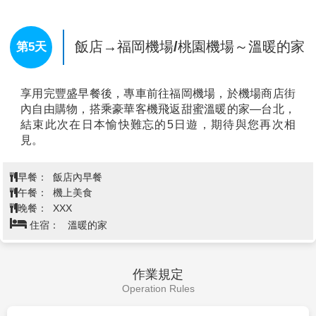
源》，要體會水鄉之美，唯有船伕擺渡式的泛舟巡訪，
唐戶市場→赤間神宮→關門海峽海底
才能進入白秋詩篇的世界。
隧道→門司港散策～懷舊洋館巡禮～
※備註：若天氣因素停駛或不可抗力因素而無法搭乘
第4天
JR門司港車站→免稅店→LaLaport
時，將退回團體料金成人800日幣、兒童400日幣。
福岡→飯店
【太宰府天滿宮】
是全國天滿宮本社，每逢考試期間，
就擠滿了祈求考試合格的學子及家長；由於菅原道真愛
梅，天滿宮園中遍植梅樹而有「飛梅傳說」之稱，梅
餅、梅茶等更是當地著名特產。附近販賣的現烤的「梅
餅」更是美味。還有永保終身的「飛梅御守」更是一
絕。太宰府前的日式古街裡，販賣著各式各樣的日本小
飾品與名產點心，絕對讓您心動不已。
※備註：若因三大蟹缺貨或客滿無法提供時，晚餐則改
為涮涮鍋吃到飽，並退費3000日幣。敬請見諒。
【唐戶市場】
位於日本山口縣下關市唐戶地區的地方批
發市場，也是下關市著名的旅遊觀光景點；目前每個周