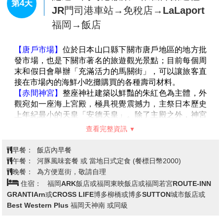
【萌熊電車Kumamon】
以『萌熊』為主題的彩繪列
車，2016年6月全新彩繪，行程特別安排從<上熊本車站
>到<北熊本車站>搭乘可愛的『萌熊彩繪電車』，親身
感受熊本的超人氣卡哇伊明星『萌熊』的超迷人魅力。
在北熊本車站內備有熊本電鐵限定商品及萌熊商品，可
在此歡樂選購。
※備註：萌熊電車Kumamon，如遇不可抗力因素停
駛，將退回團體料金成人170日幣、兒童100日幣。
查看完整資訊
【櫻之馬場～城彩苑】
2011年3月新落成的體驗型園
區，讓了解歷史再也不是一件枯燥乏味的事情。城彩苑
早餐：
飯店內早餐
共分為湧湧座(不含入內門票)及櫻之小路二部份，外觀
午餐：
熊本城自助餐 或 當地日式風味餐 (餐標日幣2000)
都是以江戶時代的城下町街景為藍本，充份復原了舊時
三大蟹吃到飽+軟性飲料無 限暢飲(餐標6600日幣) *用餐時
晚餐：
代的風情。只有在櫻之小路上才能夠品嚐得到當地風味
間70分鐘
美食，為您準備了很多那樣獨特的東西。根據7家飲食
住宿：
福岡ARK飯店或福岡東映飯店或福岡若宮ROUTE-INN
店和販16家商品銷售店創造出熊本的高質量的食文化和
GRANTIA或CROSS LIFE博多柳橋或博多SUTTON城市飯店或Best
製作商品的文化。
Western Plus福岡天神南或同級
【柳川遊船】
一條細長蜿蜒的小河，沿岸花朵、綠樹及
紅瓦古建築，古色古香。著名詩人、童話作家北原白秋
說《水鄉柳川就是生我的故鄉，是我吟誦詩賦的泉