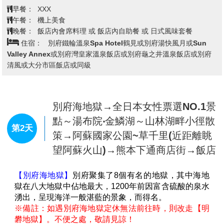
果醬最受青睞。速食店「Pochi（ぽち）」裡有霜淇
早餐：
XXX
淋、浮羽的青蔥和麵粉製成的章魚燒、浮羽茶葉的和紅
午餐：
機上美食
茶等，嚐得到在地食材的美味。
晚餐：
飯店內會席料理 或 飯店內自助餐 或 日式風味套餐
※備註：如預訂休日，則前往浮羽市觀光諮詢所“土
住宿：
別府鐵輪溫泉Spa Hotel鶴見或別府湯快風月或Sun
藏”（KURA）遊覽。
Valley Annex或別府灣皇家溫泉飯店或別府龜之井溫泉飯店或別府
清風或大分市區飯店或同級
別府海地獄→全日本女性票選NO.1景
點～湯布院‧金鱗湖～山林湖畔小徑散
第2天
策→阿蘇國家公園~草千里(近距離眺
望阿蘇火山)→熊本下通商店街→飯店