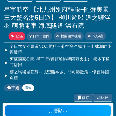
星宇航空 【北九州別府輕旅~阿蘇美景
三大蟹名湯5日遊】 柳川遊船 道之驛浮
羽 萌熊電車 海底隧道 湯布院
已滿
日本 / 福岡
桃園國際機場
5天4夜
全日本女性票選NO.1景點～湯布院‧金鱗湖～山林湖畔小
徑散策
阿蘇國家公園~草千里(近距離眺望阿蘇火山)、熊本下通
商店街
櫻之馬場城彩苑～眺望熊本城、門司港散策～懷舊洋館
巡禮
主題
購物
儲存
比較
月曆顯示