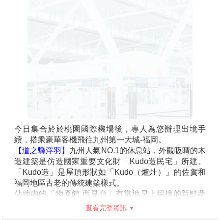
今日集合於於桃園國際機場後，專人為您辦理出境手
續，搭乘豪華客機飛往九州第一大城-福岡。
【道之驛浮羽】
九州人氣NO.1的休息站，外觀吸睛的木
造建築是仿造國家重要文化財「Kudo造民宅」所建。
「Kudo造」是屋頂形狀如「Kudo（爐灶）」的佐賀和
福岡地區古老的傳統建築樣式。
佔地內的「物產館 西見台」有當地早上採摘的新鮮蔬
菜、水果，還有琳瑯目目的特產品、手作熟食和便當。
查看完整資訊
其中，用有「水果王國」之稱的浮羽栽種的柿子製成的