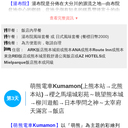
【別府海地獄】
別府聚集了8個有名的地獄，其中海地
獄在八大地獄中佔地最大，1200年前因富含硫酸的泉水
湧出，呈現海洋一般湛藍的景象，而得名。
※備註：如遇別府海地獄定休無法前往時，則改走【明
礬地獄】。不便之處，敬請見諒！
【湯布院】
湯布院是分佈在大分川的源流之地---由布院
盆地中心的鄉鎮，盆地北側有知名的稱爲豐後富士的由
布嶽。自古以來，老式旅店與別致的洋式私人旅館、有
查看完整資訊
個性的美術館與小型展覽室、高級酒樓與茶室相處並
存，構成一種優雅的氣氛。
早餐：
飯店內早餐
【金鱗湖】
由溫泉匯流而成的金鱗湖，即使是嚴冬季
午餐：
湯布院風味套餐 或 日式風味套餐 (餐標日幣2000)
節，湖水也熱氣騰騰，是盆地中晨霧的來源。這一帶充
晚餐：
為方便逛街，敬請自理
滿情趣的風景，深深地迷戀了與謝野晶子和北原白秋等
住宿：
ARK飯店熊本城前或熊本ANA或熊本Route Inn或熊本
著名人士，是湯布院最著名的湖泊。
東急REI飯店或熊本城景觀舒適公寓飯店或AZ HOTELS或