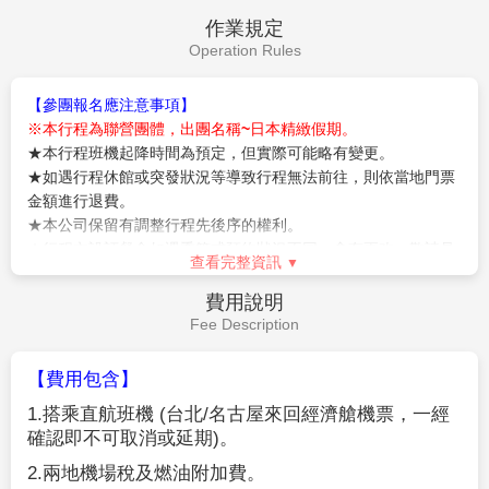
作業規定
Operation Rules
【參團報名應注意事項】
※本行程為聯營團體，出團名稱~日本精緻假期。
★本行程班機起降時間為預定，但實際可能略有變更。
★如遇行程休館或突發狀況等導致行程無法前往，則依當地門票
金額進行退費。
★本公司保留有調整行程先後序的權利。
★行程內設訂餐食如遇季節或預約狀況不同，會有更改，敬請見
查看完整資訊
諒。
★參加本行程之客人本公司有投保旅行業契約責任險250萬，醫
費用說明
療險20萬。
Fee Description
★日本新入境審查手續於2007.11.20起實施，前往日本旅客入境
時需提供本人指紋和拍攝臉部照片並接受入境審查官之審查，拒
【費用包含】
絕配合者將不獲准入境。
1.
搭乘直航班機
(
台北
/
名古屋來回經濟艙機票，一經
★【特別說明】
確認即不可取消或延期
)
。
日本國土交通省於平成24年6月(2012年)發布最新規定，每日行
車時間不得超過10小時（以自車庫實際發車時間為計算基準），
2.
兩地機場稅及燃油附加費。
以有效防止巴士司機因過(疲)勞駕駛所衍生之交通狀況。如因塞