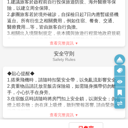
小床，
1.建議旅客於啟程前自行投保旅遊防疫、海外醫療等保
是曾入監服刑等者，有以上拒絕入境相關事由而被日本
以上可做需求但不保證會有，會以當天入住情形為主，
險，以建立周全保障。
強制驅離過者）。
若無需求到三人房請分出一人與他人同住，敬請見諒！
2.參團旅客若於境外確診，自採檢日起7日內應暫緩搭機
。但是，符合上述條件者也並不表示一定可入境日本，
6.單人報名者：本行程使用飯店房型為兩人一室，無自然單間。
返台。所有衍生之相關費用，例如住宿、餐食、交通、
敬請留意！
倘報名本行程的旅客人數無法同住雙人房(例如:單人、三人、報
醫療費用…等，皆由旅客自行負擔。
相關規定請參考日本交流協會網站各項說明。或電洽02-
名以此類推)，則須按房型補足價差，實際價差以當團說明為主。
3.相關出入境限制規定，依本國與旅遊行程當地政府規範
2713-8000。
7.貼心提醒：外籍人士需注意二次入境之辦理相關規定，且持外
為主，本公司將依最新規定滾動式調整出入境說明事
查看完整資訊
國護照之旅客團費需另計。
項。
8.本商品所搭乘之班機時間與住宿飯店，以說明會資料為準。
4.提醒您，須遵守旅遊目的國之防疫規範與返臺後之本國
【其他】
安全守則
9.如逢上列飯店接到大型團體業務而客滿時，本公司將會以同等
檢役措施。
1.役男出境注意須知
Safety Rules
級飯店取代。
5.日本入境提醒，2022年10月11日凌晨零時起（日本時
。役男定義：役男係指年齡屆19歲之年1月1日起，至36
10.如逢天候、交通狀況、航班異動、遊樂園休園…等因素，本公
間）開始適用以下措施：
歲之年12月31日止，「尚未履行兵役」之具我國國籍在
◆貼心提醒◆
司保有行程調動順序之權利。
a.恢復免簽證措施，台灣護照入境無須辦理簽證。
台灣地區曾設有戶籍男子。
1.搭乘飛機時，請隨時扣緊安全帶，以免亂流影響安全。
11.本行程無法延長住宿天數、更改行程及航班。
。年齡計算：當年－出生年（例：民國106年－87年次＝
2.貴重物品請託放至飯店保險箱，如需隨身攜帶切勿離
12.如逢旺季或客滿，航空公司要求提早開立機票，繳交尾款時間
★由於各國政府或移民局會依疫情情勢隨時快速變更
19歲，87年次出生之役男，於民國106年期間，兵役年
手，小心扒手在身旁。
將依航空公司規定辦理，敬請見諒！
入、出境政令規定，本資訊僅供參考。在此，我們仍強
齡皆為19歲）。
3.住宿飯店時請隨時將房門扣上安全鎖，以測安全；勿在
13.如因個人因素無法成行，已繳付之團體訂金依定型化旅遊契約
烈建議旅客於搭機前，務必預先查明各國官方入/出境規
。須親自事先向相關（主管）機關單位申請短期出境許
燈上晾衣物；勿在床上吸煙，聽到警報器響, 請由緊急出
書中之規定辦理。
定，並依各國政府最新發布之相關規定及法令公告為
可，有關役男申請流程、法令限制，相關應備文件或申
口迅速離開。
14.行程進行中如放棄行程、飯店住宿，恕不退餘團費。
主。
查看完整資訊
請許可之認定，均應依政府機構或現行法令規範辦理。
4.游泳池未開放時請勿擅自入池游泳，並切記勿單獨入
15.逢旺季或客滿，航空公司要求提早開立機票，繳交尾款時間將
。内政部役政署網站（網址：https://www.nca.gov.tw/）
池。
依航空公司規定辦理，不便之處敬請見諒！
【保險】