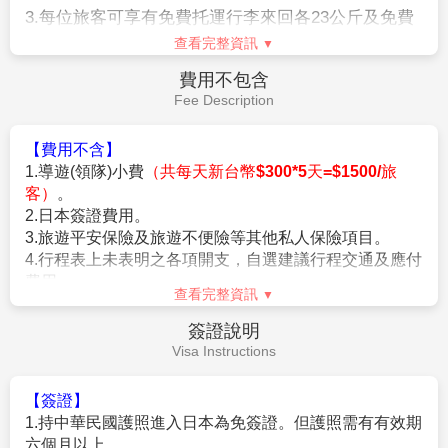
3.
每位旅客可享有免費托運行李來回各
23
公斤及免費
車或其他不可抗力之因素導致行車時間與日本國土交通省制訂之
手提機上行李
7
公斤。
查看完整資訊
法規有相抵觸情況時，以日本國土交通省法規為主。如有造成不
便之處，敬請見諒！（資料來源：日本國土交通省）。
4.
含新台幣
250
萬旅行責任險及新台幣
20
萬意外醫療
費用不包含
★若為包（加）班機行程，依包（加）班機航空公司作業條件，
險。
Fee Description
作業方式將不受國外旅遊定型化契約書中第二十七條規範，如因
旅客個人因素取消旅遊、變更日期或行程之履行，則訂金將不予
【費用不含】
退還，請注意您的旅遊規劃。
1.導遊(領隊)小費
（共每天新台幣$300*5天=$1500/旅
客）
。
【作業規定+注意事項】
2.日本簽證費用。
1.
成團人數：20人並派遣領隊。
3.旅遊平安保險及旅遊不便險等其他私人保險項目。
※航空作業規定開票後即無法更改，亦無退票價值，請特別注意
4.行程表上未表明之各項開支，自選建議行程交通及應付
並見諒。
費用。
2.
團體報名經確認後，請繳交訂金NT$20,000/人，連續假期
查看完整資訊
5.純係私人之消費：如行李超重費、飲料酒類、洗衣、電
NT$30,000/人。
話、電報及私人交通費。
簽證說明
▲本行程以團體模式作業，行程中恕不接受脫隊要求。
6.個人新辦護照費用。
Visa Instructions
3.行程班機時間及降落城市與住宿飯店之確認以說明會為主。
4.本行程班機起降時間為預定，但實際可能略有變更。
5.餐食如遇季節關係或預約狀況不同，若有更改，敬請見諒。
【簽證】
6.如遇觀光地區休假及住宿飯店地點調整，本公司保有變更觀光
1.持中華民國護照進入日本為免簽證。但護照需有有效期
行程之權利。如有離隊放棄參觀行程，恕不退費。
六個月以上。