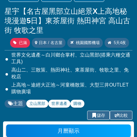
星宇【名古屋黑部立山絕景X上高地秘
境漫遊5日】東茶屋街 熱田神宮 高山古
街 牧歌之里
已滿
日本 / 名古屋
桃園國際機場
5天4夜
世界文化遺產～白川鄉合掌村、立山黑部(搭乘六種交通
工具)
高山二、三散策、熱田神社、東茶屋街、牧歌之里、免
稅店
上高地～途經大正池～河童橋散策、大型三井OUTLET
購物廣場
主題
立山黑部
世界遺產
購物
儲存
比較
月曆顯示