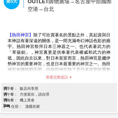
OUTLET購物廣場→名古屋中部國際
第5天
存其傳統古宅，有小京都之美稱；一長排細方格屋簷
空港→台北
下，小水溝流水潺潺，造酒屋前掛著杉葉球的酒林，百
年老店比比皆是，您可充份感受淳淳古風典雅情懷，發
思古之幽情，想像江戶時代人們的生活景況，街上的所
有屋舍都是由江戶時代及明治時代所遺留下來的古老建
築物，也是高山地區最古老的街道，一旁商店也販賣充
【熱田神宮】
除了可欣賞著名的景點之外，其起源與日
滿當地風情的小吃如串燒、味增湯等，漫步於街道當
本神話有著深遠的關係，是一間充滿奇幻神話色彩的廟
中，不難感受到日本特有的生活藝術及建築風格。
宇。熱田神宮祭拜日本三神器之一、也代表著武力的
「草薙劍」，神宮裏更是供奉著代表權威和武力的神
祗，因此自古以來，對日本皇室而言，熱田神宮是繼伊
勢神宮的重要神宮，也是日本最重要的神宮之一。熱田
神宮創建時期不明，但熱田神宮除了是日本皇室的重要
神宮，熱田神宮也受到當地居民的愛戴，日本第12代天
查看完整資訊
皇景行天皇年間，地方上早已存在居民信仰，當地居民
甚至親切的稱熱田神宮為「熱田san」。
早餐：
飯店內享用
【免稅店】
琳瑯滿目各式各樣的禮品，讓您充份選購親
午餐：
方便逛街，請自理
朋好友的禮物。
晚餐：
機上美食
【三井OUTLET PARK】
由日本三井不動產經營的大型
住宿：
溫暖的家
連鎖購物中心，主打國際精品、日系品牌過季折扣，結
合美食餐飲、休閒娛樂與高品質購物環境。