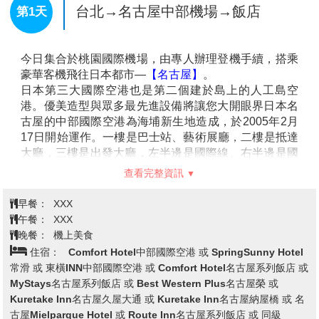
台北→名古屋中部機場→飯店
第1天
今日集合於桃園國際機場，由專人辦理登機手續，搭乘
豪華客機飛往日本都市—
【名古屋】
。
日本第三大國際空港也是第二個建於島上的人工島空
港。優美造型與眾多最先進設備將讓您大開眼界日本名
古屋的中部國際空港為海埔新生地造成，於2005年2月
17日開始運作。一樓是巴士站、藝術展廳，二樓是抵達
大廳，三樓是出發大廳，左半邊是國際線、右半邊是國
內線，機場的整個造型就是一架飛機，機頭是突出去的
查看完整資訊
觀景台 ，國際線、國內線廳場則形成二邊的機冀。中部
機場的特別之處在於四樓的空中之城，右邊是建成日本
早餐：
XXX
古街道的商店街。左邊則是建成像歐洲街道的西洋商店
午餐：
XXX
街。向外延伸出去則是空中觀景台，可以近距離的觀看
晚餐：
機上美食
飛機的起降。
住宿：
Comfort Hotel中部國際空港 或 SpringSunny Hotel
常滑 或 東橫INN中部國際空港 或 Comfort Hotel名古屋系列飯店 或
MyStays名古屋系列飯店 或 Best Western Plus名古屋榮 或
Kuretake Inn名古屋久屋大通 或 Kuretake Inn名古屋納屋橋 或 名
古屋Mielparque Hotel 或 Route Inn名古屋系列飯店 或 同級