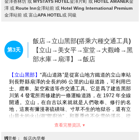
金澤香林坊 或 MYSTAYS HOTEL金澤片町 或 HOTEL AMANEK金
完整保留下來，今人特別感到不同社會之情景。
澤 或 Route Inn金澤站前 或 Hotel Wing International Premium
【東茶屋街】
是保存最完整的江戶時代茶屋街之一，也
金澤站前 或 富山APA HOTEL或 同級
是日本重要傳統建築群保存地區。街道兩側排列著古色
古香的木造町家建築，保留著昔日藝妓文化與茶屋風
情，漫步其中彷彿穿越時光回到江戶時代。
區內聚集多間特色茶屋、和菓子店與工藝品店，旅客可
飯店→立山黑部(搭乘六種交通工具)
品嚐金澤知名的抹茶甜點與金箔冰淇淋，或選購傳統工
【立山→美女平→室堂→大觀峰→黑
第3天
藝伴手禮。部分茶屋亦開放參觀，能一窺傳統表演空間
部水庫→扇澤】→飯店
與精緻內裝。整體氛圍優雅靜謐，是體驗日本歷史文化
與拍照打卡的熱門景點之一。
【立山黑部】
“高山道路”是從富山地方鐵道的立山車站
到長野縣扇澤的全長約86 公里的山嶽道路，可利用巴
士、纜車、架空索道等作交通工具。它是爲了建造黑部
川第 4 發電所而修建的一條運輸道路，在 1972 年全線
開通。立山，在自古以來就就是人們敬奉、修行的名
地，這裏有彌漫著硫磺味、寸草不生的地獄谷，還有立
山最大的火山湖“禦廚池”，和夏季也不化雪的溪谷。從
春天的新綠到秋季的紅葉，一年中前來欣賞四季景觀的
查看完整資訊
登山者絡繹不絕。黑部川上游的黑部水庫，蓄水量 2 億
噸，高度爲 186 米，是日本最高的拱形水庫，從水庫展
早餐：
飯店內早餐