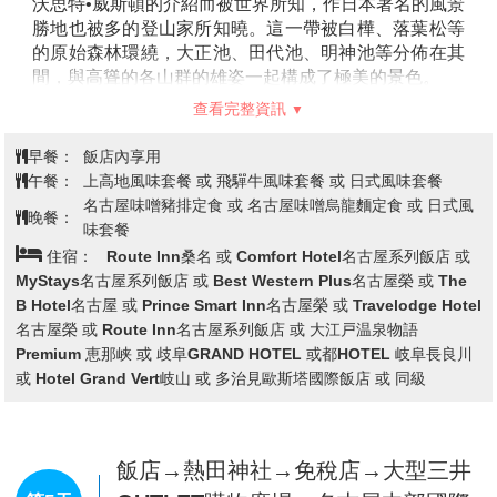
1828m
沃思特•威斯頓的介紹而被世界所知，作日本著名的風景
●黑部平－黑部湖【黑部地下電纜車0.8km 5分鐘】海拔
勝地也被多的登山家所知曉。這一帶被白樺、落葉松等
1455m
的原始森林環繞，大正池、田代池、明神池等分佈在其
●黒部水庫- 扇澤【關電隧道電氣巴士6.1km 16分鐘】海
間，與高聳的各山群的雄姿一起構成了極美的景色。
拔1433m
【大正池】
是20世紀初由於燒嶽的噴火、梓川受堵所形
查看完整資訊
※立山上午餐風味便當，因屬高海拔地區，物資皆由本
成的池。其藍色的水面上突顯的枯樹與周圍構成一種獨
地送至立山，若菜色單薄之處敬請原諒！
特的風景。被稱“薄綠的霧”的白樺樹嫩芽初萌的6月和紅
早餐：
飯店內享用
葉最旺的10月來訪的遊客特別多。梓川上長36.6米、寬
午餐：
上高地風味套餐 或 飛驒牛風味套餐 或 日式風味套餐
3.1米的木製吊橋
【河童橋】
成上高地的標誌。河童橋的
名古屋味噌豬排定食 或 名古屋味噌烏龍麵定食 或 日式風
晚餐：
眼前聳立著穗高連峰，遠處可以眺望南面燒嶽嫋嫋上升
味套餐
的白煙，被稱感受上高地最好的照相地點。
住宿：
Route Inn桑名 或 Comfort Hotel名古屋系列飯店 或
※備註1：上高地預計開放期間：4月17日～11月15
MyStays名古屋系列飯店 或 Best Western Plus名古屋榮 或 The
日，若遇上高地尚未開放或者因氣候及路況等因素而無
B Hotel名古屋 或 Prince Smart Inn名古屋榮 或 Travelodge Hotel
法進入時，行程將改往平湯瀑布及大王山葵農場，並贈
名古屋榮 或 Route Inn名古屋系列飯店 或 大江戸温泉物語
送日幣300元的哇沙米冰淇淋，敬請了解。
Premium 恵那峡 或 歧阜GRAND HOTEL 或都HOTEL 岐阜長良川
※備註2：因上高地為了環境保護的關係，在人多的假
或 Hotel Grand Vert岐山 或 多治見歐斯塔國際飯店 或 同級
日或特定的日期，使行節能減碳的活動一般的觀光巴士
不能進入上高地，必需要換搭另一台由上高地準備的節
能減碳巴士，因而有時同一團無法搭同一台巴士或與當
地旅客併同一輛巴士的可能，敬請了解！
飯店→熱田神社→免稅店→大型三井
【高山古街】
昔時商家聚集的城下町中心之三町，均保