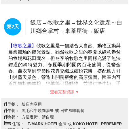
飯店→牧歌之里→世界文化遺產～白
第2天
川鄉合掌村→東茶屋街→飯店
【牧歌之里】
牧歌之里是一個結合大自然、動物互動與
農業體驗的觀光景點。雖然牧歌之里的春夏以綠意盎然
的牧場和花田聞名，但冬季的牧歌之里同樣充滿了無法
錯過的獨特魅力。春夏季期間園內百花盛開，從鬱金
香、薰衣草到季節性花卉交織成繽紛花海，搭配遠方群
山與藍天景色，營造出開闊療癒的高原氛圍。園區內可
近距離接觸羊駝、綿羊等可愛動物，並提供擠牛奶、手
作體驗等互動活動，適合各年齡層旅客參與。
查看完整資訊
【白川鄉合掌村】
世界遺跡之處，將兩個建材合併成叉
手三角形狀屋頂，稱為「合掌」，可減少受風力，且調
早餐：
飯店內享用
節日照量，使屋內得以冬暖夏涼。因在深山之故，從古
午餐：
黑毛和牛燒肉套餐 或 日式風味套餐
以來居民被大自然之天氣變化考驗而集智慧之結晶以稻
晚餐：
方便逛街，請自理
草蘆葦合掌形之屋頂建築住屋來維持嚴東下雪天數多之
住宿：
T-MARK HOTEL金澤 或 KOKO HOTEL PEREMIER
安全。因整個村莊都同樣之建築模型，幾百年均沒改變