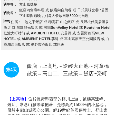
望台看水庫放水，氣勢宏壯，使人百看不厭。高山道路
午餐：
立山風味餐
沿途還有許多景點，如一塊巨岩構成的惡城壁以及落差
飯店內會席料理 或 飯店內自助餐 或 日式風味套餐 *若因
晚餐：
350 米、氣勢爲日本之最的稱名瀑布和盛夏時期仍湧冒
下山時間過晚，則每人發放日幣3000元自理
著 2～5度泉水的室堂等，都令遊人讚歎不已。立山黑部
住宿：
池之平飯店 或 穗高莊 山之飯店 或 長野松代美居溫泉
峽谷(阿爾卑斯之路)：立山的紅葉前線由山頂到美女
飯店 或 黑部觀光飯店 或 黑部SunVelley Hotel 或 RouteInn Hotel
平，標高差達2000m，紅葉期長達1個月，紅葉帶每天
信濃大町站前 或 AMBIENT HOTEL安曇野 或 安曇野穗高VIEW
以30m的速度由立山山頂向下降，色層濃淡成三段紅
HOTEL 或 AMBIENT HOTEL蓼科 或 車山高原天空公園飯店 或 白
葉，深谷紅葉美不勝收。專車前往「中部山岳國家公
樺湖溫泉飯店 或 長野市區飯店 或同級
國」的入囗玄關：立山車站，轉乘6種登山交通設施，
最高點到達海拔2450公尺的室堂，沿途高山四季的綺麗
景觀，以及工程建設的鬼斧神工之妙，保證令您嘆為觀
止。
飯店→上高地～途經大正池～河童橋
第4天
★利用6種不同交通工具登上立山黑部峽谷連峰
散策→高山二、三散策→飯店~榮町
●立山車站－美女平【立山登山纜車1.3km 7分鐘】海拔
977m
●美女平－彌陀原－天狗平－室堂【立山高原巴士23km
55分鐘】海拔2450m
●室堂－立山主峰－大觀峰【立山隧道電氣巴士3.7km
【上高地】
位於長野縣西部的梓川上游，被穗高連峰、
10分鐘】海拔2316m
燒岳、常念山脈等環抱著，是標高約1500米的小盆地，
●大觀峰－黑部平【立山空中纜車1.7km 7分鐘】海拔
屬於中部山嶽國立公園。經19世紀英國傳教士、登山家