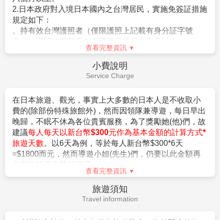
7.若有卡單人報名請補單房費用(請洽業務人員)。
2.日本政府對入境日本國內之台灣居民，實施免簽証措施
8.本公司保留有調整行程先後順序的權利。
規定如下：
9.行程內設定餐食如遇季節或預約狀況不同，會有更改，敬請見
。持有效台灣護照者（僅限護照上記載有身分証字號
諒。
者），護照效期是否在返國當天算起六個月以上。
查看完整資訊
10.參加本行程之客人本公司有投保旅行業契約責任險250萬，意
。赴日目的以觀光、商務、探親等短期停留目的赴日時
外醫療險20萬
（以工作之目的赴日時，則不符免簽証）。
小費說明
(旅客未滿15歲或70歲以上，依法限制最高新台幣250萬旅行業責
。停留期間不得超過90日。
Service Charge
任險)。
。出發地、入境地點無特別限定。
3.申請入境日本時須自行舉證符合以下條件：
在日本旅遊、觀光，事實上大多數的日本人是不收取小
【特別說明】
。需持有有效護照。（且在有效期內返回本國或僑居地
費的(除部份特殊旅館外)，然而因領隊兼導遊，每日早出
1.航空作業規定開票後即無法更改，亦無退票價值，請特別注意
者）。
晚歸，不眠不休為各位貴賓服務，為了獎勵她(他)們，故
並見諒。
。 申請人所提出的入境目的與從事的活動需一致，且須
建議
每人每天以新台幣$300元作為基本金額的計算方式*
2.滿六歲一律佔床，小孩佔床為大人團費，不佔床費用另外報
符合日本國的出入國管理及民認定法（以下稱‘入管法’）
旅遊天數
。以6天為例，等於每人新台幣$300*6天
價。
所規定的短期停留之停留資格及停留期間。（特別是 經
=$1800而元，然而導遊小姐(先生)們，仍要以此金額再
3.本優惠行程報價僅適用持中華民國護照者，不適用外籍人士須
常出入日本國者，以訪問親友為目的等進入日本，須詳
分部份給予辛苦的司機。
加價$3000。
盡的說明在日本停留期間的活動相關內容及與親戚、友
查看完整資訊
4.團體房型都是兩張小床很少有一張大床房(和式房除外)，
人之間的關係）。
旅遊須知
大床房可做需求，但不保證會有，會以當天入住情形為主。
。申請人不曾違反入管法第五條第一項各號之相關法令
Travel information
5.團體房型很少有正3人房(三張床)，如需求加床可能會是~
而被判刑者。（因逾期居留日本被強制遣返而尚未經一
(A)一大床+一行軍床 或 (B)二小床+一行軍床 或 (C)一大床+一
定期間者、違反相關法令被處一年以上的有期徒刑、或