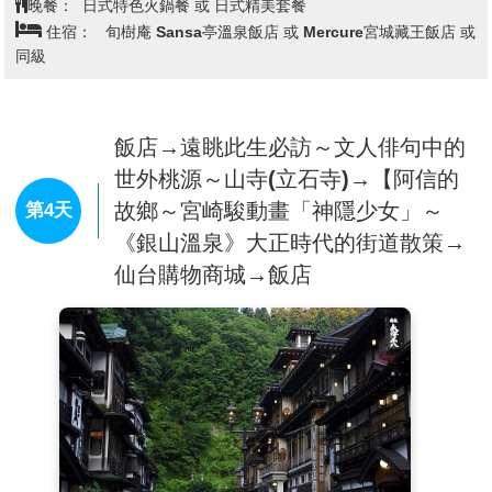
晚餐：
日式特色火鍋餐 或 日式精美套餐
【藏王纜車】
特別安排藏王纜車，藏王纜車（蔵王ロー
住宿：
旬樹庵 Sansa亭溫泉飯店 或 Mercure宮城藏王飯店 或
プウェイ）位於日本山形縣，是通往藏王連峰的主要交
同級
通工具之一。纜車分為兩段：�� �
�• 山麓線：從藏王山麓站（海拔855米）至樹冰高原站
（海拔1,331米），乘車時間約7分鐘。
• 山頂線：從樹冰高原站至地藏山頂站（海拔1,661
飯店→遠眺此生必訪～文人俳句中的
米），乘車時間約10分鐘。 �
世外桃源～山寺(立石寺)→【阿信的
邀您親身體驗在觀景勝地的絕景、高山植物等隨著季節
故鄉～宮崎駿動畫「神隱少女」～
第4天
呈現不同表情的藏王美麗大自然。
《銀山溫泉》大正時代的街道散策→
※備註：如遇纜車故障、維修、或其他天候因素無法搭
乘時，每人退費2000日幣，敬請見諒。
仙台購物商城→飯店