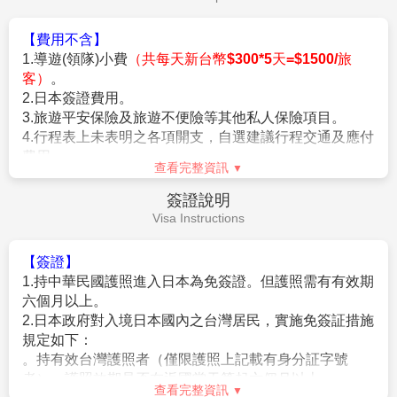
★若為包（加）班機行程，依包（加）班機航空公司作
業條件，作業方式將不受國外旅遊定型化契約書中第二
【費用不含】
十七條規範，如因旅客個人因素取消旅遊、變更日期或
1.導遊(領隊)小費
（共每天新台幣$300*5天=$1500/旅
行程之履行，則訂金將不予退還，請注意您的旅遊規
客）
。
劃。
2.日本簽證費用。
3.旅遊平安保險及旅遊不便險等其他私人保險項目。
【作業規定+注意事項】
4.行程表上未表明之各項開支，自選建議行程交通及應付
1.
成團人數：20人並派遣領隊。
費用。
2.
團體報名經確認後，請繳交訂金NT$20,000/人，連續
查看完整資訊
5.純係私人之消費：如行李超重費、飲料酒類、洗衣、電
假期NT$30,000/人。
話、電報及私人交通費。
※航空作業規定開票後即無法更改，亦無退票價值，請
簽證說明
6.個人新辦護照費用。
特別注意並見諒。
Visa Instructions
3.行程班機時間及降落城市與住宿飯店之確認以說明會為
主。
【簽證】
4.本行程班機起降時間為預定，但實際可能略有變更。
1.持中華民國護照進入日本為免簽證。但護照需有有效期
5.餐食如遇季節關係或預約狀況不同，若有更改，敬請見
六個月以上。
諒。
2.日本政府對入境日本國內之台灣居民，實施免簽証措施
6.如遇觀光地區休假及住宿飯店地點調整，本公司保有變
規定如下：
更觀光行程之權利。如有離隊放棄參觀行程，恕不退
。持有效台灣護照者（僅限護照上記載有身分証字號
費。
者），護照效期是否在返國當天算起六個月以上。
查看完整資訊
7.若有卡單人報名請補單房費用(請洽業務人員)。