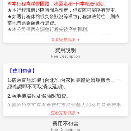
※本行程為聯營團體，出團名稱~日本精緻假期。
列著當日捕獲的各類新鮮海產品。除此之外, 您還能買
★本行程班機起降時間為預定，但實際可能略有變更。
到具有東北地區特色的美味海產品。在此品嚐到各式新
★如遇行程休館或突發狀況等導致行程無法前往，則依
鮮美味的海鮮產品,亦可品嚐到松島特有的美味牡蠣。您
當地門票金額進行退費。
也可選擇自己喜愛的海鮮製作屬於自己特色的海鮮丼喔!
★本公司保留有調整行程先後序的權利。
【購物中心】
大型的綜合百貨購物廣場，在超大明亮的
★行程內設訂餐食如遇季節或預約狀況不同，會有更
室內空間裡，集合上百間各式各精服飾品、生活雜貨、
查看完整資訊
改，敬請見諒。
藥粧百貨、美食廣場等，無論逛街購物、品味美食都能
★參加本行程之客人本公司有投保旅行業契約責任險250
滿足您所有需求。
費用說明
萬，醫療險20萬。
最後專車前往機場辦理手續後搭乘豪華客機飛返桃園機
Fee Description
★日本新入境審查手續於2007.11.20起實施，前往日本
場，結束此次愉快難忘的日本之旅。
旅客入境時需提供本人指紋和拍攝臉部照片並接受入境
【費用包含】
審查官之審查，拒絕配合者將不獲准入境。
1.
搭乘直航班機 (台北/仙台來回團體經濟艙機票，一
★【特別說明】
經確認即不可取消或延期)。
日本國土交通省於平成24年6月(2012年)發布最新規定，
每日行車時間不得超過10小時（以自車庫實際發車時間
2.
兩地機場稅及燃油附加費。
為計算基準），以有效防止巴士司機因過(疲)勞駕駛所衍
3.
每位旅客可享有免費行李托運每人23公斤及免費手
生之交通狀況。如因塞車或其他不可抗力之因素導致行
提機上行李7公斤。
車時間與日本國土交通省制訂之法規有相抵觸情況時，
查看完整資訊
以日本國土交通省法規為主。如有造成不便之處，敬請
4.
含新台幣
250
萬旅行責任險及新台幣
20
萬意外醫療
費用不包含
見諒！（資料來源：日本國土交通省）。
險。
Fee Description