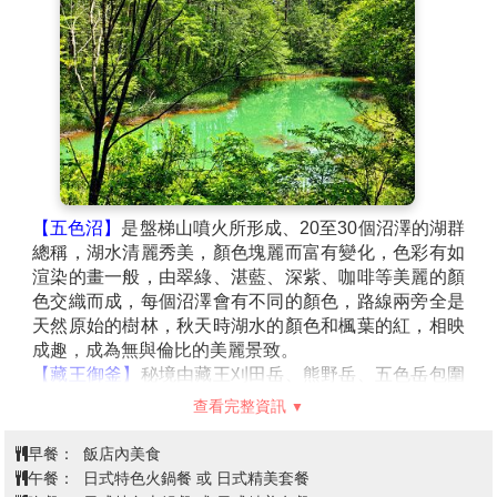
【豬苗代湖】
為磐梯山火山活動所形成的淡水湖，位在
海拔514m的高地上，面積達104平方公里，最深處水深
94.6公尺，是日本第四大湖。像大海一樣寬闊的湖面十
分清澈透明，故有「天鏡湖」之稱。天氣晴朗時，磐梯
山的倒影映在湖面，襯著如珍珠般鑲在湖岸的白色沙
灘，美得讓人心曠神怡！冬天時，北方天鵝群飛來過
冬，雪白的天鵝一隻隻降落、於湖面戲耍的姿影，讓豬
苗代湖更添幾分清麗動人。
【喜多方拉麵館】
喜多方市曾經是造酒業和生産味噌很
【五色沼】
是盤梯山噴火所形成、20至30個沼澤的湖群
發達的地區。這裡又成爲全國著名的喜多方拉麵的
發源
總稱，湖水清麗秀美，顏色塊麗而富有變化，色彩有如
地。喜多方拉麵和札幌，博多拉麵並稱日本3大拉麵。
渲染的畫一般，由翠綠、湛藍、深紫、咖啡等美麗的顏
色交織而成，每個沼澤會有不同的顏色，路線兩旁全是
天然原始的樹林，秋天時湖水的顏色和楓葉的紅，相映
成趣，成為無與倫比的美麗景致。
【藏王御釜】
秘境由藏王刈田岳、熊野岳、五色岳包圍
的圓型火山口湖，湖水具強酸性，因此沒有生物棲息。
查看完整資訊
御釜的湖水會隨著太陽光的角度變化顏色，因此又稱五
色湖，依觀看角度、陽光、甚至時間的差異，御釜時時
早餐：
飯店內美食
有著不同風貌。由於少有人煙、地型特殊，有種獨特的
午餐：
日式特色火鍋餐 或 日式精美套餐
神祕感。