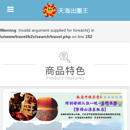
Warning
: Invalid argument supplied for foreach() in
/u/www/travel/b2c/search/travel.php
on line
152