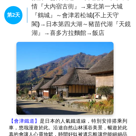
情『大內宿古街』→東北第一大城
『鶴城』～會津若松城(不上天守
第2天
閣)→日本第四大湖～豬苗代湖『天鏡
湖』→喜多方拉麵館→飯店
【會津鐵道】
是日本的人氣鐵道線，特別安排搭乘列
車，悠哉漫遊於此。沿途自然山林溪谷美景，暢遊於此
真的會讓人心靈放鬆，時間好似被遺忘般讓您能細細品