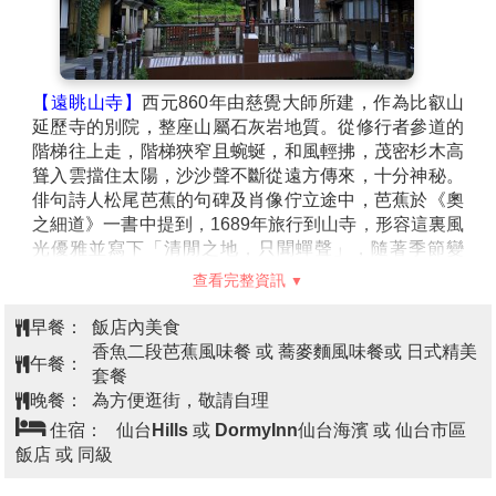
【遠眺山寺】
西元860年由慈覺大師所建，作為比叡山
延歷寺的別院，整座山屬石灰岩地質。從修行者參道的
階梯往上走，階梯狹窄且蜿蜒，和風輕拂，茂密杉木高
聳入雲擋住太陽，沙沙聲不斷從遠方傳來，十分神秘。
俳句詩人松尾芭蕉的句碑及肖像佇立途中，芭蕉於《奧
之細道》一書中提到，1689年旅行到山寺，形容這裏風
光優雅並寫下「清閒之地，只聞蟬聲」，隨著季節變
化，景色也隨之不同。
查看完整資訊
【銀山溫泉街】
因銀礦產地而得名的銀山溫泉，已有
400年的歷史。沿著銀山川溪谷而建，河岸兩旁保留完
早餐：
飯店內美食
整大正至昭和時期的木造老式旅館、石
香魚二段芭蕉風味餐 或 蕎麥麵風味餐或 日式精美
午餐：
套餐
晚餐：
為方便逛街，敬請自理
住宿：
仙台Hills 或 DormyInn仙台海濱 或 仙台市區
飯店 或 同級