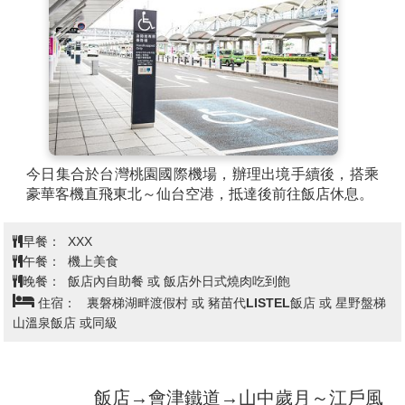
今日集合於台灣桃園國際機場，辦理出境手續後，搭乘
豪華客機直飛東北～仙台空港，抵達後前往飯店休息。
早餐：
XXX
午餐：
機上美食
晚餐：
飯店內自助餐 或 飯店外日式燒肉吃到飽
住宿：
裏磐梯湖畔渡假村 或 豬苗代LISTEL飯店 或 星野盤梯
山溫泉飯店 或同級
飯店→會津鐵道→山中歲月～江戶風