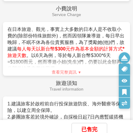
。赴日目的以觀光、商務、探親等短期停留目的赴日時
8.本公司保留有調整行程先後順序的權利。
（以工作之目的赴日時，則不符免簽証）。
小費說明
9.行程內設定餐食如遇季節或預約狀況不同，會有更改，
。停留期間不得超過90日。
Service Charge
敬請見諒。
。出發地、入境地點無特別限定。
10.參加本行程之客人本公司有投保旅行業契約責任險
3.申請入境日本時須自行舉證符合以下條件：
在日本旅遊、觀光，事實上大多數的日本人是不收取小
250萬，意外醫療險20萬
。需持有有效護照。（且在有效期內返回本國或僑居地
費的(除部份特殊旅館外)，然而因領隊兼導遊，每日早出
(旅客未滿15歲或70歲以上，依法限制最高新台幣250萬
者）。
晚歸，不眠不休為各位貴賓服務，為了獎勵她(他)們，故
旅行業責任險)。
。 申請人所提出的入境目的與從事的活動需一致，且須
建議
每人每天以新台幣$300元作為基本金額的計算方式*
符合日本國的出入國管理及民認定法（以下稱‘入管法’）
旅遊天數
。以6天為例，等於每人新台幣$300*6天
【特別說明】
所規定的短期停留之停留資格及停留期間。（特別是 經
=$1800而元，然而導遊小姐(先生)們，仍要以此金額再
1.航空作業規定開票後即無法更改，亦無退票價值，請特
常出入日本國者，以訪問親友為目的等進入日本，須詳
分部份給予辛苦的司機。
別注意並見諒。
盡的說明在日本停留期間的活動相關內容及與親戚、友
查看完整資訊
2.滿六歲一律佔床，小孩佔床為大人團費，不佔床費用另
人之間的關係）。
旅遊須知
外報價。
。申請人不曾違反入管法第五條第一項各號之相關法令
Travel information
3.本優惠行程報價僅適用持中華民國護照者，不適用外籍
而被判刑者。（因逾期居留日本被強制遣返而尚未經一
人士須加價$3000。
定期間者、違反相關法令被處一年以上的有期徒刑、或
4.團體房型都是兩張小床很少有一張大床房(和式房除
1.建議旅客於啟程前自行投保旅遊防疫、海外醫療等保
是曾入監服刑等者，有以上拒絕入境相關事由而被日本
外)，
險，以建立周全保障。
強制驅離過者）。
大床房可做需求，但不保證會有，會以當天入住情形為
2.參團旅客若於境外確診，自採檢日起7日內應暫緩搭機
。但是，符合上述條件者也並不表示一定可入境日本，
主。
返台。所有衍生之相關費用，例如住宿、餐食、交通、
敬請留意！
已售完
5.團體房型很少有正3人房(三張床)，如需求加床可能會
醫療費用…等，皆由旅客自行負擔。
相關規定請參考日本交流協會網站各項說明。或電洽02-