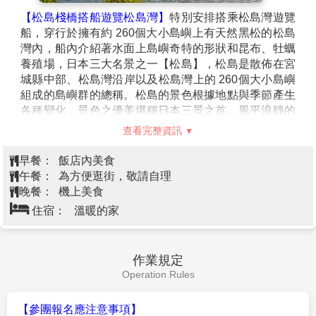
【松島棧橋搭船遊覽松島灣】
特別安排搭乘松島灣遊覽
船，穿行於擁有約 260個大小島嶼上有天然黑松的松島
灣內，船內介紹著水面上島嶼奇特的形狀和昆布、牡蠣
養殖場，日本三大名景之一【松島】，松島是散佈在宮
城縣中部、松島灣沿岸以及松島灣上的 260個大小島嶼
組成的島嶼群的總稱。松島的景色根據地點與季節產生
各種變化，景色之優美堪稱日本三景之首。風平浪靜的
松島灣上浮起一個又一個小島，黑松和紅松挺立在灰白
查看完整資訊
色的岩石上。松島的所有小島中，扇谷、富山、大鷹森
和多聞山 4處的周圍景色被稱為"松島四大觀"，因站在
早餐：
飯店內美食
島上可以欣賞松島的各種不同神態而聞名，一年四季遊
午餐：
為方便逛街，敬請自理
客絡繹不絕。
晚餐：
機上美食
【松島五大堂】
在東北地區具有千年的歷史，木造屋頂
住宿：
溫暖的家
為單層造形，透露出歷史的刻痕，現成為日本重要文化
財，並列為文化保護材，五大堂這座吸引了眾多遊客的
建築物位於五大堂島上。它是政宗於1609年再建的。五
作業規定
大明王像被供奉在堂中。五大堂的五字即由此而來。五
Operation Rules
大堂內的頂部繪有中國的十二生肖之像。這裡只在每三
十三年舉行一次的特殊儀式時才向公眾開放。
【參團報名應注意事項】
【松島海鮮市場】
松島魚市場,一樓大大小小的商店中陳