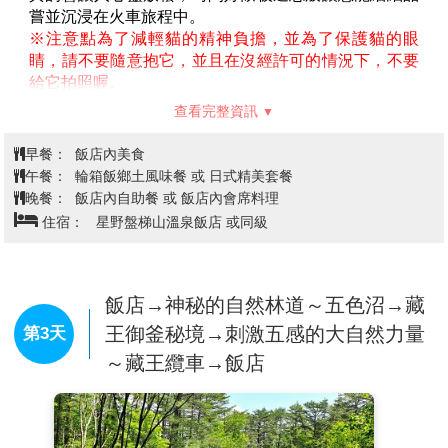
嘗並沉浸在火車旅程中。
※注意點為了減輕貓的精神負擔，並為了保護貓的眼
睛，請不要隨意抱它，並且在沒經許可的情況下，不要
給它拍照喔。
※貓咪站長休假日期依季節性或身體狀況有調整可能，
查看完整資訊
無法保證看到貓咪站長，敬請瞭解。
【大內宿】
在1981年成為日本國家傳統建築物之一，位
早餐：
飯店內美食
於連接日光和會津兩地的要塞，江戶時代曾經繁華一
午餐：
輪箱飯鄉土風味餐 或 日式精美套餐
時，至今仍完整的保留當時所留下來的茅草傳統建築，
晚餐：
飯店內自助餐 或 飯店內會席料理
漫步在古意盎然的街道上，欣賞日式傳統建築以及屋內
住宿：
星野盤梯山溫泉飯店 或同級
家庭生活的展示，江戶時代大內宿一一呈現，讓您彷彿
墜入時光隧道，走在江戶時代大街，體驗純日式風情。
【會津若松城】
最早建於西元1384年，迄今有六百多年
歷史，此城天守閣之造形有如展開兩翼在空中飛舞的白
飯店→神秘的自然林道～五色沼→藏
鶴，姿態優美，因此有『鶴城』之美稱。此城是日本近
王御釜秘境→刺激五感的大自然力量
第3天
代有名的歷史舞台，1868年10月發生的戊辰戰爭中，維
～藏王纜車→飯店
新政府軍來到會津若松城下，與代表舊幕府勢力的會津
藩士展開決戰。一群年僅15、16歲的少年被編成白虎隊
奮勇迎敵，彈盡糧絕之際他們感嘆守城淪陷在即，於是
20名隊員全體切腹自盡，留下令人唏噓的故事。