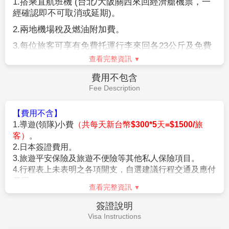
食。
【參團報名應注意事項】
※本行程為聯營團體，出團名稱~日本精緻假期。
★本行程班機起降時間為預定，但實際可能略有變更。
★如遇行程休館或突發狀況等導致行程無法前往，則依當地門票
金額進行退費。
★本公司保留有調整行程先後序的權利。
★行程內設訂餐食如遇季節或預約狀況不同，會有更改，敬請見
查看完整資訊
諒。
★參加本行程之客人本公司有投保旅行業契約責任險250萬，醫
費用說明
療險20萬。
Fee Description
★日本新入境審查手續於2007.11.20起實施，前往日本旅客入境
時需提供本人指紋和拍攝臉部照片並接受入境審查官之審查，拒
【費用包含】
絕配合者將不獲准入境。
1.
搭乘直航班機
(
台北
/
大阪關西來回經濟艙機票，一
★【特別說明】
經確認即不可取消或延期
)
。
日本國土交通省於平成24年6月(2012年)發布最新規定，每日行
車時間不得超過10小時（以自車庫實際發車時間為計算基準），
2.
兩地機場稅及燃油附加費。
以有效防止巴士司機因過(疲)勞駕駛所衍生之交通狀況。如因塞
3.
每位旅客可享有免費托運行李來回各
23
公斤及免費
車或其他不可抗力之因素導致行車時間與日本國土交通省制訂之
手提機上行李
7
公斤。
查看完整資訊
法規有相抵觸情況時，以日本國土交通省法規為主。如有造成不