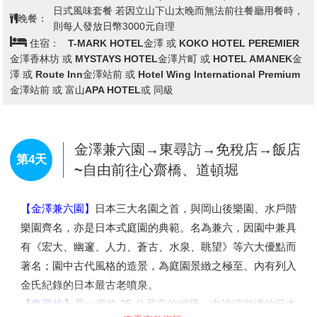
10月來訪的遊客特別多。梓川上長36.6米、寬3.1米的木製
→黑部水庫→大觀峰→室堂→美女平
第3天
吊橋
→立山】→飯店
【河童橋】
成上高地的標誌。河童橋的眼前聳立著穗高連
峰，遠處可以眺望南面燒嶽嫋嫋上升的白煙，被稱感受上高
【立山黑部】
“高山道路”是從富山地方鐵道的立山車站到長
地最好的照相地點。
野縣扇澤的全長約86 公里的山嶽道路，可利用巴士、纜
※備註1：上高地預計開放期間：4月20日～11月15日，若
車、架空索道等作交通工具。它是爲了建造黑部川第 4 發
遇上高地尚未開放或者因氣候及路況等因素而無法進入時，
電所而修建的一條運輸道路，在 1972 年全線開通。立山，
行程將改往【松本城】，敬請了解。
※備註2：因上高地為了環境保護的關係，在人多的假日或
在自古以來就就是人們敬奉、修行的名地，這裏有彌漫著硫
特定的日期，使行節能減碳的活動一般的觀光巴士不能進入
磺味、寸草不生的地獄谷，還有立山最大的火山湖“禦廚
上高地，必需要換搭另一台由上高地準備的節能減碳巴士，
查看完整資訊
池”，和夏季也不化雪的溪谷。從春天的新綠到秋季的紅
因而有時同一團無法搭同一台巴士或與當地旅客併同一輛巴
葉，一年中前來欣賞四季景觀的登山者絡繹不絕。黑部川上
士的可能，敬請了解！
早餐：
飯店內早餐
游的黑部水庫，蓄水量 2 億噸，高度爲 186 米，是日本最
午餐：
立山風味餐 或日式便當 (餐標2500日幣)
高的拱形水庫，從水庫展望台看水庫放水，氣勢宏壯，使人
日式風味套餐 若因立山下山太晚而無法前往餐廳用餐時，
晚餐：
則每人發放日幣3000元自理
百看不厭。高山道路沿途還有許多景點，如一塊巨岩構成的
住宿：
T-MARK HOTEL金澤 或 KOKO HOTEL PEREMIER
惡城壁以及落差 350 米、氣勢爲日本之最的稱名瀑布和盛
金澤香林坊 或 MYSTAYS HOTEL金澤片町 或 HOTEL AMANEK金
夏時期仍湧冒著 2～5度泉水的室堂等，都令遊人讚歎不
澤 或 Route Inn金澤站前 或 Hotel Wing International Premium
已。立山黑部峽谷(阿爾卑斯之路)：立山的紅葉前線由山頂