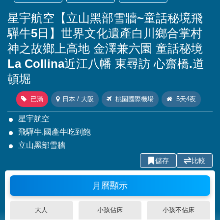
星宇航空【立山黑部雪牆~童話秘境飛
驒牛5日】世界文化遺產白川鄉合掌村
神之故鄉上高地 金澤兼六園 童話秘境
La Collina近江八幡 東尋訪 心齋橋.道
頓堀
已滿
日本 / 大阪
桃園國際機場
5天4夜
星宇航空
飛驒牛.國產牛吃到飽
立山黑部雪牆
儲存
比較
月曆顯示
大人
小孩佔床
小孩不佔床