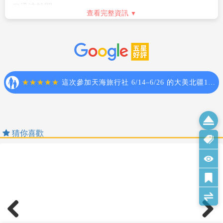
2.參團旅客若於境外確診，自採檢日起7日內應暫緩搭機
。但是，符合上述條件者也並不表示一定可入境日本，
名以此類推)，則須按房型補足價差，實際價差以當團說明為主。
返台。所有衍生之相關費用，例如住宿、餐食、交通、
敬請留意！
7.貼心提醒：外籍人士需注意二次入境之辦理相關規定，且持外
醫療費用…等，皆由旅客自行負擔。
相關規定請參考日本交流協會網站各項說明。或電洽02-
國護照之旅客團費需另計。
3.相關出入境限制規定，依本國與旅遊行程當地政府規範
2713-8000。
8.本商品所搭乘之班機時間與住宿飯店，以說明會資料為準。
為主，本公司將依最新規定滾動式調整出入境說明事
查看完整資訊
9.如逢上列飯店接到大型團體業務而客滿時，本公司將會以同等
項。
級飯店取代。
4.提醒您，須遵守旅遊目的國之防疫規範與返臺後之本國
【其他】
安全守則
10.如逢天候、交通狀況、航班異動、遊樂園休園…等因素，本公
檢役措施。
1.役男出境注意須知
Safety Rules
司保有行程調動順序之權利。
5.日本入境提醒，2022年10月11日凌晨零時起（日本時
。役男定義：役男係指年齡屆19歲之年1月1日起，至36
11.本行程無法延長住宿天數、更改行程及航班。
間）開始適用以下措施：
歲之年12月31日止，「尚未履行兵役」之具我國國籍在
◆貼心提醒◆
12.如逢旺季或客滿，航空公司要求提早開立機票，繳交尾款時間
a.恢復免簽證措施，台灣護照入境無須辦理簽證。
台灣地區曾設有戶籍男子。
1.搭乘飛機時，請隨時扣緊安全帶，以免亂流影響安全。
將依航空公司規定辦理，敬請見諒！
。年齡計算：當年－出生年（例：民國106年－87年次＝
2.貴重物品請託放至飯店保險箱，如需隨身攜帶切勿離
13.如因個人因素無法成行，已繳付之團體訂金依定型化旅遊契約
★由於各國政府或移民局會依疫情情勢隨時快速變更
19歲，87年次出生之役男，於民國106年期間，兵役年
手，小心扒手在身旁。
書中之規定辦理。
入、出境政令規定，本資訊僅供參考。在此，我們仍強
齡皆為19歲）。
3.住宿飯店時請隨時將房門扣上安全鎖，以測安全；勿在
14.行程進行中如放棄行程、飯店住宿，恕不退餘團費。
烈建議旅客於搭機前，務必預先查明各國官方入/出境規
。須親自事先向相關（主管）機關單位申請短期出境許
燈上晾衣物；勿在床上吸煙，聽到警報器響, 請由緊急出
15.逢旺季或客滿，航空公司要求提早開立機票，繳交尾款時間將
定，並依各國政府最新發布之相關規定及法令公告為
可，有關役男申請流程、法令限制，相關應備文件或申
口迅速離開。
依航空公司規定辦理，不便之處敬請見諒！
主。
查看完整資訊
請許可之認定，均應依政府機構或現行法令規範辦理。
4.游泳池未開放時請勿擅自入池游泳，並切記勿單獨入
16.本行程為團體旅遊行程，為顧及旅客於出遊期間之人身及其他
。内政部役政署網站（網址：https://www.nca.gov.tw/）
池。
安全問題，於旅遊行程期間恕無法接受脫隊之要求；若因此而無
【保險】
。外交部領事事務局（網址：https://www.boca.gov.tw/）
5.搭乘船隻請務必穿著救生衣。
法滿足您的旅遊需求，建議您另行選購團體自由行或航空公司套
1.本行程包含旅行業責任保險【意外死殘保額新臺幣250
。若有未盡之處，悉依役男出境相關法規、主管機關函
6.搭乘快艇請扶緊把手或坐穩，勿任意移動。
裝自由行，不便之處敬請諒。
萬、意外醫療保額新臺幣20萬 (實支實付)】及旅行社履
釋或公告辦理。