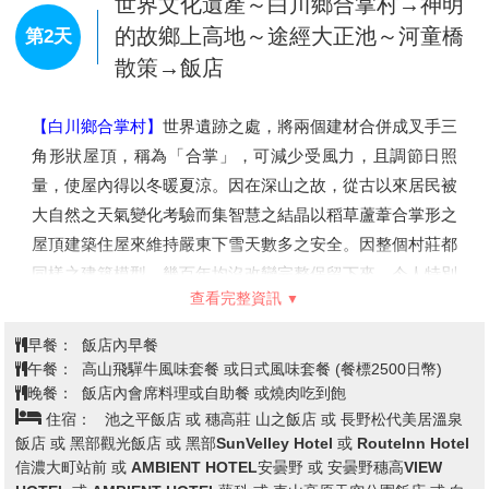
【La Collina近江八幡】
La Collina近江八幡是發源於滋賀縣
近江八幡的老字號甜點製作商TANEYA品牌的旗艦店，是一
處大自然與甜點美食完美融合的設施。屋頂是小山丘的形
狀，連上面也全部都種了綠草，建築獨具特色。除了可以自
查看完整資訊
費品嚐到他們引以為傲的年輪蛋糕外，還是個可以放鬆身心
靈的好地方，宛如一座充滿綠意的童話樂園。
早餐：
XXX
午餐：
機上美食
晚餐：
日式御膳料理 (約3300日幣)
住宿：
Route-Inn 小牧 或 comfort岐阜 或 Quintessa大垣
或 Route-Inn 岐南 或 岐阜市區飯店 或 名古屋市區飯店 或 同級
世界文化遺產～白川鄉合掌村→神明
的故鄉上高地～途經大正池～河童橋
第2天
散策→飯店
【白川鄉合掌村】
世界遺跡之處，將兩個建材合併成叉手三