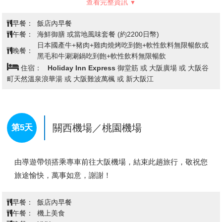
金澤站前 或 富山APA HOTEL或 同級
到美女平，標高差達2000m，紅葉期長達1個月，紅葉帶每
天以30m的速度由立山山頂向下降，色層濃淡成三段紅葉，
深谷紅葉美不勝收。專車前往「中部山岳國家公國」的入囗
金澤兼六園→東尋訪→免稅店→飯店
第4天
玄關：立山車站，轉乘6種登山交通設施，最高點到達海拔
~自由前往心齋橋、道頓堀
2450公尺的室堂，沿途高山四季的綺麗景觀，以及工程建
設的鬼斧神工之妙，保證令您嘆為觀止。
【金澤兼六園】
日本三大名園之首，與岡山後樂園、水戶階
※立山上午餐風味便當，因屬高海拔地區，物資皆由本地送
樂園齊名，亦是日本式庭園的典範。名為兼六，因園中兼具
至立山，若菜色單薄之處敬請原諒！
有《宏大、幽邃、人力、蒼古、水泉、眺望》等六大優點而
★利用6種不同交通工具登上立山黑部峽谷連峰
●立山車站－美女平【立山登山纜車1.3km 7分鐘】海拔
著名；園中古代風格的造景，為庭園景緻之極至。內有列入
977m
金氏紀錄的日本最古老噴泉。
●美女平－彌陀原－天狗平－室堂【立山高原巴士23km 55
【東尋坊】
是一座約 25 公尺高的峭壁，由波濤洶湧的日本
分鐘】海拔2450m
查看完整資訊
海浪塑造而成。它是指定的天然紀念物和風景名勝，岩壁長
●室堂－立山主峰－大觀峰【立山隧道電氣巴士3.7km 10分
鐘】海拔2316m
達一公里，並有清晰的的柱狀節理。東尋坊的柱狀節理由輝
早餐：
飯店內早餐
●大觀峰－黑部平【立山空中纜車1.7km 7分鐘】海拔
石安山岩（英安岩）構成，在岩石地質上甚為少見；這種柱
午餐：
海鮮御膳 或當地風味套餐 (約2200日幣)
1828m
狀節理其他只有在韓國和挪威能找得到。
日本國產牛+豬肉+雞肉燒烤吃到飽+軟性飲料無限暢飲或
●黑部平－黑部湖【黑部地下電纜車0.8km 5分鐘】海拔
晚餐：
黑毛和牛涮涮鍋吃到飽+軟性飲料無限暢飲
【免稅店】
琳瑯滿目各式各樣的禮品，讓您充份選購親朋好