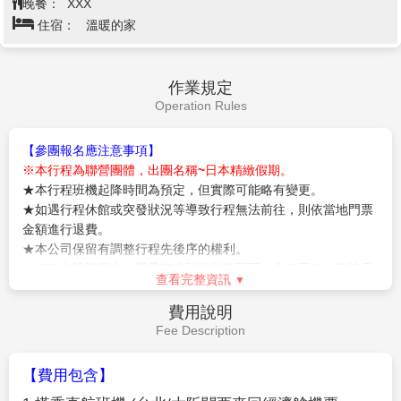
1455m
住宿：
Holiday Inn Express 御堂筋 或 大阪廣場 或 大阪谷
友的禮物。
●黒部水庫- 扇澤【關電隧道電氣巴士6.1km 16分鐘】海拔
町天然溫泉浪華湯 或 大阪難波萬楓 或 新大阪江
1433m
【心齋橋】
心齋橋筋是一條在御堂筋東側，與之並行的南北
向大道。北自順慶町大通南至道頓堀川上的戎橋，是大阪最
大的商店街。此地除了SOGO、大丸百貨、SONY TOWER
以外，還有一些老店，以及喜好逛街和熱鬧的人潮，十分熱
關西機場／桃園機場
第5天
鬧。位於南海難波車站的“難波城”是交通極爲便利的購物
區，這裏集中了精品店、餐飲店等近 300 家店鋪，其中還
由導遊帶領搭乘專車前往大阪機場，結束此趟旅行，敬祝您
有一出站就可以看到著名的桃山建築式新歌舞伎座。另外，
旅途愉快，萬事如意，謝謝！
地鐵難波車站周圍分佈著許多專門提供大阪平民菜肴的餐
館。道頓堀，整條的美食街。
早餐：
飯店內早餐
【道頓堀】
是沿著道頓堀川南岸的一大繁華街區。日本人常
午餐：
機上美食
說“吃在大阪”，可見這裏的飲食店之多，還有成片的娛樂設
晚餐：
XXX
施，是最受大阪市民歡迎的地方。這裡有著名的螃蟹道樂，
住宿：
溫暖的家
專門販賣日本各地區的螃蟹不過價錢聽說蠻貴的，街道裡還
有好口碑的金龍拉麵、大排長 龍的章魚燒、大阪燒等等美
作業規定
食.來到大阪一定要到道頓堀吃一吃各式各樣的日本風味美
Operation Rules