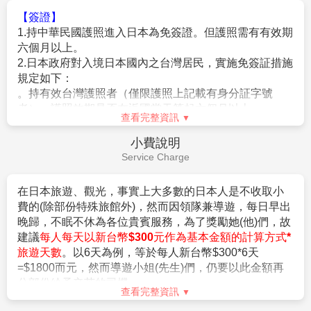
便之處，敬請見諒！（資料來源：日本國土交通省）。
4.
含新台幣
250
萬旅行責任險及新台幣
20
萬意外醫療
費用不包含
★若為包（加）班機行程，依包（加）班機航空公司作業條件，
險。
Fee Description
作業方式將不受國外旅遊定型化契約書中第二十七條規範，如因
旅客個人因素取消旅遊、變更日期或行程之履行，則訂金將不予
【費用不含】
退還，請注意您的旅遊規劃。
1.導遊(領隊)小費
（共每天新台幣$300*5天=$1500/旅
客）
。
【作業規定+注意事項】
2.日本簽證費用。
1.
成團人數：20人並派遣領隊。
3.旅遊平安保險及旅遊不便險等其他私人保險項目。
2.
團體報名經確認後，請繳交訂金NT$20,000/人。
4.行程表上未表明之各項開支，自選建議行程交通及應付
※航空作業規定開票後即無法更改，亦無退票價值，請特別注意
費用。
並見諒。
查看完整資訊
5.純係私人之消費：如行李超重費、飲料酒類、洗衣、電
3.行程班機時間及降落城市與住宿飯店之確認以說明會為主。
話、電報及私人交通費。
簽證說明
4.本行程班機起降時間為預定，但實際可能略有變更。
6.個人新辦護照費用。
Visa Instructions
5.餐食如遇季節關係或預約狀況不同，若有更改，敬請見諒。
6.如遇觀光地區休假及住宿飯店地點調整，本公司保有變更觀光
行程之權利。如有離隊放棄參觀行程，恕不退費。
【簽證】
7.若有卡單人報名請補單房費用(請洽業務人員)。
1.持中華民國護照進入日本為免簽證。但護照需有有效期
8.本公司保留有調整行程先後順序的權利。
六個月以上。
9.行程內設定餐食如遇季節或預約狀況不同，會有更改，敬請見
2.日本政府對入境日本國內之台灣居民，實施免簽証措施
諒。
規定如下：