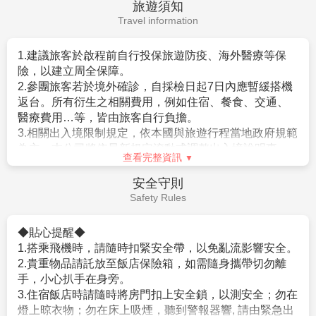
10.參加本行程之客人本公司有投保旅行業契約責任險250萬，意
。持有效台灣護照者（僅限護照上記載有身分証字號
外醫療險20萬
者），護照效期是否在返國當天算起六個月以上。
查看完整資訊
(旅客未滿15歲或70歲以上，依法限制最高新台幣250萬旅行業責
。赴日目的以觀光、商務、探親等短期停留目的赴日時
任險)。
（以工作之目的赴日時，則不符免簽証）。
小費說明
。停留期間不得超過90日。
Service Charge
【特別說明】
。出發地、入境地點無特別限定。
1.航空作業規定開票後即無法更改，亦無退票價值，請特別注意
3.申請入境日本時須自行舉證符合以下條件：
在日本旅遊、觀光，事實上大多數的日本人是不收取小
並見諒。
。需持有有效護照。（且在有效期內返回本國或僑居地
費的(除部份特殊旅館外)，然而因領隊兼導遊，每日早出
2.滿六歲一律佔床，小孩佔床為大人團費，不佔床費用另外報
者）。
晚歸，不眠不休為各位貴賓服務，為了獎勵她(他)們，故
價。
。 申請人所提出的入境目的與從事的活動需一致，且須
建議
每人每天以新台幣$300元作為基本金額的計算方式*
3.本優惠行程報價僅適用持中華民國護照者，不適用外籍人士須
符合日本國的出入國管理及民認定法（以下稱‘入管法’）
旅遊天數
。以6天為例，等於每人新台幣$300*6天
加價$3000。
所規定的短期停留之停留資格及停留期間。（特別是 經
=$1800而元，然而導遊小姐(先生)們，仍要以此金額再
4.團體房型都是兩張小床很少有一張大床房(和式房除外)，
常出入日本國者，以訪問親友為目的等進入日本，須詳
分部份給予辛苦的司機。
大床房可做需求，但不保證會有，會以當天入住情形為主。
盡的說明在日本停留期間的活動相關內容及與親戚、友
查看完整資訊
5.團體房型很少有正3人房(三張床)，如需求加床可能會是~
人之間的關係）。
旅遊須知
(A)一大床+一行軍床 或 (B)二小床+一行軍床 或 (C)一大床+一
。申請人不曾違反入管法第五條第一項各號之相關法令
Travel information
小床，
而被判刑者。（因逾期居留日本被強制遣返而尚未經一
以上可做需求但不保證會有，會以當天入住情形為主，
定期間者、違反相關法令被處一年以上的有期徒刑、或
若無需求到三人房請分出一人與他人同住，敬請見諒！
1.建議旅客於啟程前自行投保旅遊防疫、海外醫療等保
是曾入監服刑等者，有以上拒絕入境相關事由而被日本
6.單人報名者：本行程使用飯店房型為兩人一室，無自然單間。
險，以建立周全保障。
強制驅離過者）。
倘報名本行程的旅客人數無法同住雙人房(例如:單人、三人、報