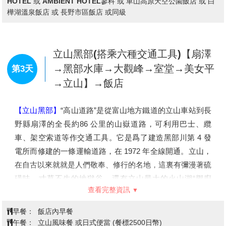
角形狀屋頂，稱為「合掌」，可減少受風力，且調節日照
量，使屋內得以冬暖夏涼。因在深山之故，從古以來居民被
大自然之天氣變化考驗而集智慧之結晶以稻草蘆葦合掌形之
屋頂建築住屋來維持嚴東下雪天數多之安全。因整個村莊都
同樣之建築模型，幾百年均沒改變完整保留下來，今人特別
查看完整資訊
感到不同社會之情景。
【上高地】
位於長野縣西部的梓川上游，被穗高連峰、燒
早餐：
飯店內早餐
岳、常念山脈等環抱著，是標高約1500米的小盆地，屬於
午餐：
高山飛驒牛風味套餐 或日式風味套餐 (餐標2500日幣)
中部山嶽國立公園。經19世紀英國傳教士、登山家沃思特•
晚餐：
飯店內會席料理或自助餐 或燒肉吃到飽
住宿：
池之平飯店 或 穗高莊 山之飯店 或 長野松代美居溫泉
威斯頓的介紹而被世界所知，作日本著名的風景勝地也被多
飯店 或 黑部觀光飯店 或 黑部SunVelley Hotel 或 RouteInn Hotel
的登山家所知曉。這一帶被白樺、落葉松等的原始森林環
信濃大町站前 或 AMBIENT HOTEL安曇野 或 安曇野穗高VIEW
繞，大正池、田代池、明神池等分佈在其間，與高聳的各山
HOTEL 或 AMBIENT HOTEL蓼科 或 車山高原天空公園飯店 或 白
群的雄姿一起構成了極美的景色。
樺湖溫泉飯店 或 長野市區飯店 或同級
【大正池】
是20世紀初由於燒嶽的噴火、梓川受堵所形成
的池。其藍色的水面上突顯的枯樹與周圍構成一種獨特的風
景。被稱“薄綠的霧”的白樺樹嫩芽初萌的6月和紅葉最旺的
立山黑部(搭乘六種交通工具)【扇澤