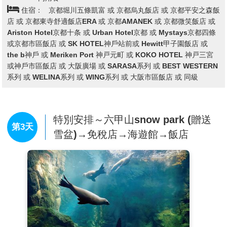
橋，自古即有許多詩歌為之傳頌，此地的秋色與冬景常是騷
人墨客最好的題材，有著濃郁之傳說色彩，漫步悠遊，令人
心曠神怡，站在渡月橋上觀賞滿山白色的山櫻景致，好似覆
雪的山。續往嵯峨野竹林步道欣賞竹林之美，沿路二旁的竹
查看完整資訊
木高聳，靜幽詩情，閑靜中盡是畫意。
【世界文化遺產：清水寺】
清水寺起源於八世紀末期。現在
早餐：
飯店內早餐
的建築物是1633年的再建，正殿是國寶，主佛是一面觀音
午餐：
嵐山風味套餐 或京都風鍋物御膳 (約2000日幣)
菩薩的木像。清水寺在歷史上，宗教上都占有重要地位，而
螃蟹海鮮自助餐 或螃蟹海鮮涮涮鍋 (約4000日幣) 或飯店
晚餐：
內用餐
且廟門前城鎮附近的自然環境保持得很好，從寺內展望京都
住宿：
京都堀川五條凱富 或 京都烏丸飯店 或 京都平安之森飯
市街特別漂亮。
店 或 京都東寺舒適飯店ERA 或 京都AMANEK 或 京都微笑飯店 或
【音羽瀧】
順著清水寺奧之院往下，到達音羽瀧。音羽瀧有
Ariston Hotel京都十条 或 Urban Hotel京都 或 Mystays京都四條
金色水、延命水之稱，被列為日本十大名水之首。
或京都市區飯店 或 SK HOTEL神戶站前或 Hewitt甲子園飯店 或
【伏見稻荷大社】
據史書記載建於和同4(公元711)年，是日
the b神戶 或 Meriken Port 神戸元町 或 KOKO HOTEL 神戸三宮
或神戶市區飯店 或 大阪廣場 或 SARASA系列 或 BEST WESTERN
本全國各地四萬所稻荷神社的總社。稻荷神社主要是日本人
系列 或 WELINA系列 或 WING系列 或 大阪市區飯店 或 同級
信奉的保佑商業繁榮昌盛、五谷豐收之神的所在地。 伏見
稻荷大社位於稻荷山，由樓門、本殿、千本鳥居等構成，綠
樹掩映深處，一條看似隧道、由千座朱紅色鳥居構成的神祕