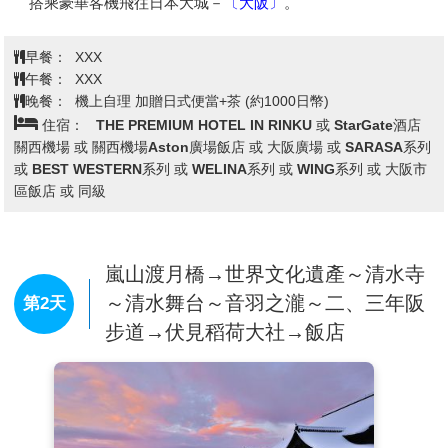
今天集合於桃園機場的團體櫃台，由專人辦理登機手續後，
搭乘豪華客機飛往日本大城－
〔大阪〕
。
早餐：
XXX
午餐：
XXX
晚餐：
機上自理 加贈日式便當+茶 (約1000日幣)
住宿：
THE PREMIUM HOTEL IN RINKU 或 StarGate酒店
關西機場 或 關西機場Aston廣場飯店 或 大阪廣場 或 SARASA系列
或 BEST WESTERN系列 或 WELINA系列 或 WING系列 或 大阪市
區飯店 或 同級