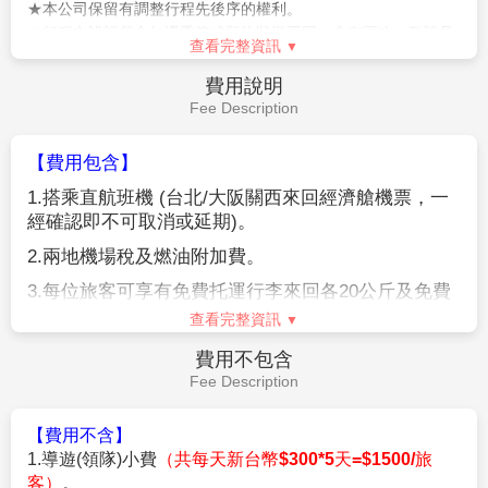
園內的神社。舊時被稱作春日神社。建於和銅二年。社內供
奉的神明包括武甕槌命、經津主命、天兒屋根命和比賣神。
作業規定
神社例祭日為3月13日。建設者為藤原不比等。作為古都奈
Operation Rules
良的文化財的一部分，而被登入世界文化遺產之列。為二十
二社之一。
【參團報名應注意事項】
※本行程為聯營團體，出團名稱~日本精緻假期。
【臨空城OUTLET】
關西機場旁的大型購物廣場，讓您自由
★本行程班機起降時間為預定，但實際可能略有變更。
選購。
★如遇行程休館或突發狀況等導致行程無法前往，則依當地門票
最後由導遊帶領搭乘專車前往大阪機場，結束此趟旅行。敬
金額進行退費。
祝您旅途愉快，謝謝！
★本公司保留有調整行程先後序的權利。
★行程內設訂餐食如遇季節或預約狀況不同，會有更改，敬請見
查看完整資訊
諒。
★參加本行程之客人本公司有投保旅行業契約責任險250萬，醫
費用說明
療險20萬。
Fee Description
★日本新入境審查手續於2007.11.20起實施，前往日本旅客入境
時需提供本人指紋和拍攝臉部照片並接受入境審查官之審查，拒
【費用包含】
絕配合者將不獲准入境。
1.
搭乘直航班機
(
台北
/
大阪關西來回經濟艙機票，一
★【特別說明】
經確認即不可取消或延期
)
。
日本國土交通省於平成24年6月(2012年)發布最新規定，每日行