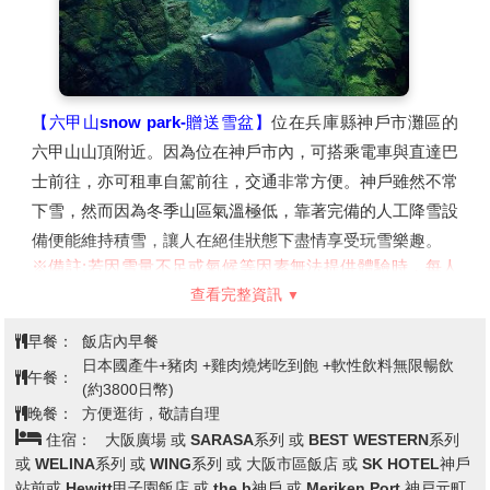
特別安排～六甲山snow park (贈送
通道最讓人印象深刻，直通稻荷山山頂，是京都獨特風景的
第3天
雪盆)→免稅店→海遊館→飯店
代表之一。每年舉行歲旦祭、稻荷祭、節分祭、田植祭等多
種祭祀活動。
備註:清水寺若因維修或訂不到停車位行程改為金閣寺。
【六甲山snow park-贈送雪盆】
位在兵庫縣神戶市灘區的
六甲山山頂附近。因為位在神戶市內，可搭乘電車與直達巴
士前往，亦可租車自駕前往，交通非常方便。神戶雖然不常
下雪，然而因為冬季山區氣溫極低，靠著完備的人工降雪設