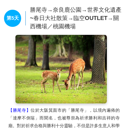
查看完整資訊
的狂野世界！「環球奇境」是由史努比、HELLO KITTY、
芝麻街的好朋友們，3個卡通主題所構成的親子奇幻樂園，
早餐：
飯店內早餐
每一處造型設計都精心再現卡通人物的世界，相信能把以往
午餐：
方便逛街，敬請自理
從未有過的感動帶來給遊客，和遊客間的互動更加親密，成
晚餐：
方便逛街，敬請自理
住宿：
大阪廣場 或 SARASA系列 或 BEST WESTERN系列
為讓遊客更加喜愛的樂園。
或 WELINA系列 或 WING系列 或 大阪市區飯店 或 SK HOTEL神戶
※備註：由導遊帶領客人搭電車前往及返回，若選擇「不前
站前或 Hewitt甲子園飯店 或 the b神戶 或 Meriken Port 神戸元町
往」環球影城，請於出發前7天告知，12歲以上每人退費台
或 KOKO HOTEL 神戸三宮 或神戶市區飯店 或 同級
幣2,500元；2~11歲退費台幣1500元。
勝尾寺→奈良鹿公園→世界文化遺產
~春日大社散策→臨空OUTLET→關
第5天
西機場／桃園機場