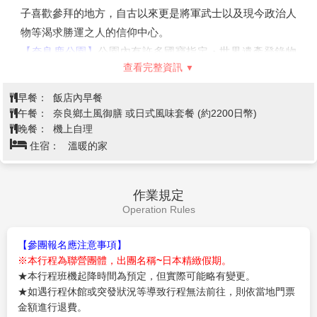
【勝尾寺】
位於大阪箕面市的「勝尾寺」，以境內遍佈的
「達摩不倒翁」而聞名，也被尊崇為祈求勝利和吉祥的寺
廟。對於祈求合格與勝利十分靈驗，不但是許多生意人和學
子喜歡參拜的地方，自古以來更是將軍武士以及現今政治人
物等渴求勝運之人的信仰中心。
【奈良鹿公園】
公園內有許多國寶指定・世界遺產登錄物
查看完整資訊
件。奈良大佛、鹿（約１２００頭）是奈良觀光的主要景
點。還有東大寺修二會、奈良燈花會、正倉院展、春日若宮
早餐：
飯店內早餐
御祭等古都的行事。春天是櫻花之名所，選定為日本櫻名所
午餐：
奈良鄉土風御膳 或日式風味套餐 (約2200日幣)
100選之一，浮見堂周邊也是人氣的花見景點。
晚餐：
機上自理
住宿：
溫暖的家
【春日大社】
春日大社是一座位於日本奈良縣奈良市奈良公