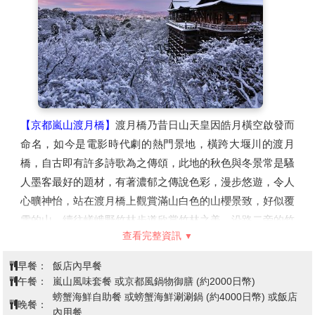
嵐山渡月橋→世界文化遺產～清水寺
～清水舞台～音羽之瀧～二、三年阪
第2天
步道→伏見稻荷大社→飯店
【京都嵐山渡月橋】
渡月橋乃昔日山天皇因皓月橫空啟發而
命名，如今是電影時代劇的熱門景地，橫跨大堰川的渡月