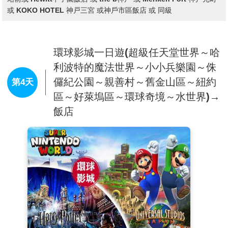
備便能維持積雪，讓人在絕佳狀態下盡情享受玩雪樂趣。
※備註:若因雪量不足或氣候等因素無法提供體驗時，每人
退費日幣1500元。
查看完整資訊
【日本登記免稅店】
琳瑯滿目各式各樣的禮品，讓您充份選
早餐：
飯店內早餐
購親朋好友的禮物。
日本國產牛+豬肉 +雞肉燒烤吃到飽 +軟性飲料無限暢飲
【海遊館】
海遊館是位於日本大阪的一個大型水族館，以其
午餐：
(約3800日幣)
環太平洋地區為主題的獨特展覽和巨大的鯨鯊而聞名。 館
晚餐：
方便逛街，敬請自理
內展示了約620種、3萬隻海洋生物，並設有大型水槽和互
住宿：
大阪廣場 或 SARASA系列 或 BEST WESTERN系列
或 WELINA系列 或 WING系列 或 大阪市區飯店 或 SK HOTEL神戶
動體驗區，讓遊客可以近距離觀賞各種海洋生物，例如海
站前或 Hewitt甲子園飯店 或 the b神戶 或 Meriken Port 神戸元町
豹、企鵝、海豚和鯨鯊等等。
或 KOKO HOTEL 神戸三宮 或神戶市區飯店 或 同級
環球影城一日遊(超級任天堂世界～哈
利波特的魔法世界～小小兵樂園～侏
儸紀公園～親善村～舊金山區～紐約
第4天
區～好萊塢區～環球奇境～水世界)→