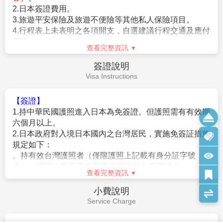
車時間不得超過10小時（以自車庫實際發車時間為計算基準），
2.
兩地機場稅及燃油附加費。
以有效防止巴士司機因過(疲)勞駕駛所衍生之交通狀況。如因塞
3.
每位旅客可享有免費托運行李來回各
20
公斤及免費
車或其他不可抗力之因素導致行車時間與日本國土交通省制訂之
手提機上行李
7
公斤。
查看完整資訊
法規有相抵觸情況時，以日本國土交通省法規為主。如有造成不
便之處，敬請見諒！（資料來源：日本國土交通省）。
4.
含新台幣
250
萬旅行責任險及新台幣
20
萬意外醫療
費用不包含
★若為包（加）班機行程，依包（加）班機航空公司作業條件，
險。
Fee Description
作業方式將不受國外旅遊定型化契約書中第二十七條規範，如因
旅客個人因素取消旅遊、變更日期或行程之履行，則訂金將不予
【費用不含】
退還，請注意您的旅遊規劃。
1.導遊(領隊)小費
（共每天新台幣$300*5天=$1500/旅
客）
。
【作業規定+注意事項】
2.日本簽證費用。
1.
成團人數：20人並派遣領隊。
3.旅遊平安保險及旅遊不便險等其他私人保險項目。
2.
團體報名經確認後，請繳交訂金NT$25,000/人。
4.行程表上未表明之各項開支，自選建議行程交通及應付
※航空作業規定開票後即無法更改，亦無退票價值，請特別注意
費用。
並見諒。
查看完整資訊
5.純係私人之消費：如行李超重費、飲料酒類、洗衣、電
3.行程班機時間及降落城市與住宿飯店之確認以說明會為主。
話、電報及私人交通費。
簽證說明
4.本行程班機起降時間為預定，但實際可能略有變更。
6.個人新辦護照費用。
Visa Instructions
5.餐食如遇季節關係或預約狀況不同，若有更改，敬請見諒。
6.如遇觀光地區休假及住宿飯店地點調整，本公司保有變更觀光
行程之權利。如有離隊放棄參觀行程，恕不退費。
【簽證】