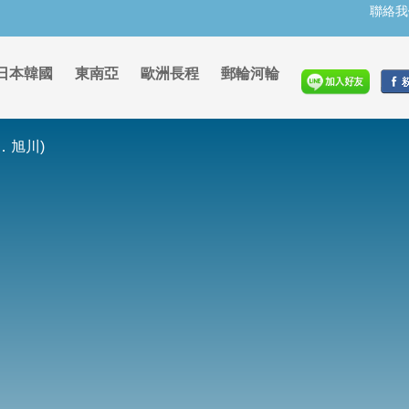
聯絡我
日本韓國
東南亞
歐洲長程
郵輪河輪
．旭川)