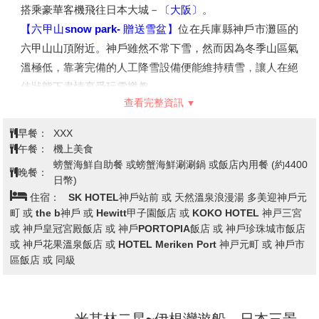
搭乘豪華客機飛往日本大城－
〔大阪〕
。
【六甲山snow park- 贈送雪盆】
位在兵庫縣神戶市灘區的
六甲山山頂附近。神戶雖然不常下雪，然而因為冬季山區氣
溫極低，靠著完備的人工降雪設備便能維持積雪，讓人在絕
佳狀態下盡情享受玩雪樂趣。
查看完整資訊
※六甲山snow park營業時間：2025/11/29~2026/3/8
※備註:若因雪量不足或氣候等因素無法提供體驗時，每人
早餐：
XXX
退費日幣1500元。
午餐：
機上美食
【有馬溫泉】
有馬溫泉為關西最古老和最著名的溫泉鄉，同
螃蟹海鮮自助餐 或螃蟹海鮮涮涮鍋 或飯店內用餐 (約4400
時與愛媛縣的道後溫泉、和歌山縣南紀白濱溫泉並稱日本三
晚餐：
日幣)
大古湯；又與群馬縣的草津溫泉、歧阜縣的下呂溫泉並稱日
住宿：
SK HOTEL神戶站前 或 天然溫泉浪漫湯 多美迎神戶元
本三大名泉。有馬溫泉的地質環境特殊，與一般火山地形的
町 或 the b神戶 或 Hewitt甲子園飯店 或 KOKO HOTEL 神戸三宮
或 神戶皇冠宮殿飯店 或 神戶PORTOPIA飯店 或 神戶珍珠城市飯店
溫泉不一樣，這裡附近沒有火山地形，但溫泉卻可以從地底
或 神戶花果溫泉飯店 或 HOTEL Meriken Port 神戸元町 或 神戶市
下60公里處湧出，且有多種泉質，包含了低溫的碳酸冷礦
區飯店 或 同級
泉以及98度的高溫泉，在日本及世界都是少見的現象。
【摩塞克購物中心】
神戶港的摩賽克廣場可說是神戶的台
場，是位置絕佳的戶外購物商場，您可以從開闊的神戶港眺
米其林二星~伊根灣遊船→日本三景