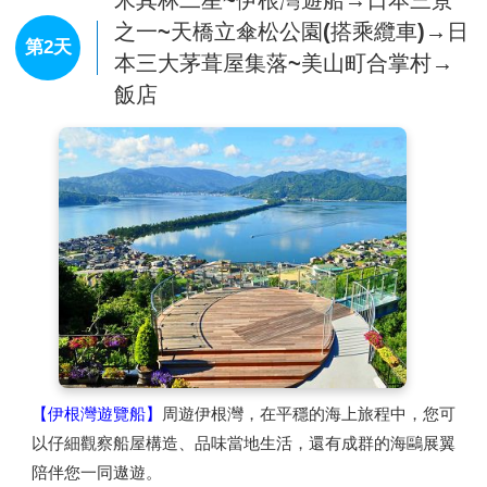
望海景，裏頭也彙集了多家神戶的伴手禮、時尚服飾、美食
之一~天橋立傘松公園(搭乘纜車)→日
店家、雜貨小物和娛樂消遣等90多家商店。
第2天
本三大茅葺屋集落~美山町合掌村→
飯店
【伊根灣遊覽船】
周遊伊根灣，在平穩的海上旅程中，您可
以仔細觀察船屋構造、品味當地生活，還有成群的海鷗展翼
陪伴您一同遨遊。