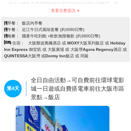
近江八幡的老字號甜點製作商TANEYA品牌的旗艦店，是一
查看完整資訊
處大自然與甜點美食完美融合的設施。屋頂是小山丘的形
狀，連上面也全部都種了綠草，建築獨具特色。除了可以自
早餐：
飯店內早餐
費品嚐到他們引以為傲的年輪蛋糕外，還是個可以放鬆身心
午餐：
近江牛日式風味套餐 (約3080日幣)
靈的好地方，宛如一座充滿綠意的童話樂園。
晚餐：
國產牛吃到飽 +軟飲無限暢飲 (約3800日幣)
住宿：
大阪難波萬楓酒店 或 MOXY大阪系列飯店 或 Holiday
【平等院】
由當時的輔政大臣「藤原賴通」將繼承自父親
Inn Express 御堂筋 或 大阪廣場 或 大阪堺Agora Regency酒店 或
「藤原道長」的別墅改建成佛寺所創建，日本平安時代後
QUINTESSA大阪灣 或Dormy Inn飯店 或 同級
期，貴族間流行所謂的「末法思想」，認為世間即將有災禍
降臨，故紛紛建造供奉阿彌陀如來的佛堂，讓自己往生後能
順利前往極樂世界，境內代表性的建築鳳凰堂，名列世界遺
全日自由活動→可自費前往環球電影
產之一。
城一日遊或自費搭電車前往大阪市區
第4天
【平等院表參道】
道路兩旁林立著許多間從室町時代起就開
景點→飯店
始營業的老字號宇治茶店，整條街上散發著優雅的茶香。
2001年環境省以「想傳承的香氣、想保留的風景」指定為
「香氣風景百選」之一。
除了宇治茶老店之外，還有多家販售宇治特產品的商店和伴
手禮店。附近有多家餐飲店和咖啡店，能夠悠閒的品嚐茶糰