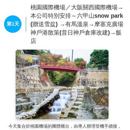
桃園國際機場／大阪關西國際機場→
本公司特別安排～六甲山snow park
(贈送雪盆) →有馬溫泉→摩塞克廣場
第1天
神戶港散策(昔日神戶倉庫改建)→飯
店
今天集合於桃園機場的團體櫃台，由專人辦理登機手續後，