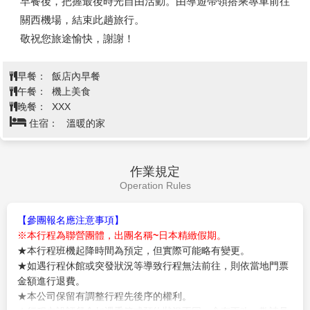
早餐後，把握最後時光自由活動。由導遊帶領搭乘專車前往
【黑門市場】是一個位於大阪的中心地帶・南區的商店街。
關西機場，結束此趟旅行。
因為寺廟的山門呈現深黑色、因此大家就把寺廟附近的這個
敬祝您旅途愉快，謝謝！
市場稱為「黑門市場」。 在這個市場裡、夏季的海鰻跟冬
季的河豚相當有名所以大約有一成的鮮魚店都高掛著河豚專
早餐：
飯店內早餐
賣店的招牌。在這個全長約580公尺的範圍中約有150間的
午餐：
機上美食
各式商店、而路上也隨時充滿著絡繹不絕的人潮。「黑門市
晚餐：
XXX
場」裡、充滿著不辜負「願為美食傾家蕩產的城市・大阪」
住宿：
溫暖的家
這個名號的各種隨手小吃。不管是鮮魚店裡的現烤串燒、蔬
果店的新鮮果汁、還是茶坊的抹茶霜淇淋。只要來這裡一
作業規定
趟、絕對不會讓你空著肚子回家。
Operation Rules
【梅田百貨購物商場】光是百貨商場就有好幾間，除此之外
還有許多購物中心等複合型商業設施。若以JR大阪站作為
【參團報名應注意事項】
中心來看，車站北邊毗鄰LUCUA和LUCUA 1100，再向北
※本行程為聯營團體，出團名稱~日本精緻假期。
走可以到GRAND FRONT 大阪。這些店鋪都聚集了年輕人
★本行程班機起降時間為預定，但實際可能略有變更。
喜愛的潮流品牌和雜貨店，想要尋找當季的時尚物品來，來
★如遇行程休館或突發狀況等導致行程無法前往，則依當地門票
金額進行退費。
這裡一定沒錯。在GRAND FRONT 大阪的東邊，則是匯集
★本公司保留有調整行程先後序的權利。
了相機、家電、日用品等眾多種類商品的友都八喜。前往車