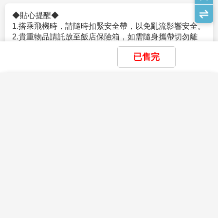
5.日本入境提醒，2022年10月11日凌晨零時起（日本時
。役男定義：役男係指年齡屆19歲之年1月1日起，至36
11.本行程無法延長住宿天數、更改行程及航班。
間）開始適用以下措施：
歲之年12月31日止，「尚未履行兵役」之具我國國籍在
◆貼心提醒◆
12.如逢旺季或客滿，航空公司要求提早開立機票，繳交尾款時間
a.恢復免簽證措施，台灣護照入境無須辦理簽證。
台灣地區曾設有戶籍男子。
1.搭乘飛機時，請隨時扣緊安全帶，以免亂流影響安全。
將依航空公司規定辦理，敬請見諒！
。年齡計算：當年－出生年（例：民國106年－87年次＝
2.貴重物品請託放至飯店保險箱，如需隨身攜帶切勿離
13.如因個人因素無法成行，已繳付之團體訂金依定型化旅遊契約
★由於各國政府或移民局會依疫情情勢隨時快速變更
19歲，87年次出生之役男，於民國106年期間，兵役年
手，小心扒手在身旁。
書中之規定辦理。
入、出境政令規定，本資訊僅供參考。在此，我們仍強
齡皆為19歲）。
已售完
3.住宿飯店時請隨時將房門扣上安全鎖，以測安全；勿在
14.行程進行中如放棄行程、飯店住宿，恕不退餘團費。
烈建議旅客於搭機前，務必預先查明各國官方入/出境規
。須親自事先向相關（主管）機關單位申請短期出境許
燈上晾衣物；勿在床上吸煙，聽到警報器響, 請由緊急出
15.逢旺季或客滿，航空公司要求提早開立機票，繳交尾款時間將
定，並依各國政府最新發布之相關規定及法令公告為
可，有關役男申請流程、法令限制，相關應備文件或申
口迅速離開。
×
×
依航空公司規定辦理，不便之處敬請見諒！
主。
查看完整資訊
×
請許可之認定，均應依政府機構或現行法令規範辦理。
我儲存的商品
我瀏覽過的商品
商品比較清單
清除全部
清除全部
清除全部
4.游泳池未開放時請勿擅自入池游泳，並切記勿單獨入
開始比較
16.本行程為團體旅遊行程，為顧及旅客於出遊期間之人身及其他
。内政部役政署網站（網址：https://www.nca.gov.tw/）
池。
×
主題精選行程
安全問題，於旅遊行程期間恕無法接受脫隊之要求；若因此而無
【保險】
。外交部領事事務局（網址：https://www.boca.gov.tw/）
5.搭乘船隻請務必穿著救生衣。
×
法滿足您的旅遊需求，建議您另行選購團體自由行或航空公司套
1.本行程包含旅行業責任保險【意外死殘保額新臺幣250
星宇航空【大阪海之京都~六甲山玩雪5
。若有未盡之處，悉依役男出境相關法規、主管機關函
6.搭乘快艇請扶緊把手或坐穩，勿任意移動。
目前沒有儲存商品
目前沒有比較商品
裝自由行，不便之處敬請諒。
萬、意外醫療保額新臺幣20萬 (實支實付)】及旅行社履
日】米其林絕景伊根灣遊船 日本威尼斯近
釋或公告辦理。
花季楓紅
7.海邊戲水請勿超越安全警戒線。
17.為考量旅客自身之旅遊安全並顧及同團其它團員之旅遊權益，
約保證保險。
江八幡遊船 天橋立傘松公園 美山町合掌村
2.雙重國籍或非中華民國國籍者
8.泡溫泉大浴室時不著衣物或泳衣,請先在池外清洗乾淨
34,900
01/23
賞花
賞櫻
賞楓
TWD
宇治平等院
年滿70以上及行動不便者之貴賓，須有家人或友人同行始得接受
*旅客未滿15歲或70歲以上，依保險公司規定最高【意外
。本行程關於護照、簽證相關規定之說明，均係針對持
後再入池內,請注意泡溫泉每次最好以１５分鐘為佳,並攜
報名，不便之處敬請諒。
死殘保額新臺幣200萬元、意外醫療保額新臺幣20萬 (實
中華民國護照之旅客，若貴賓擁有雙重國籍、或持非中
伴同行。
雪季極地
支實付)】。
華民國護照者，請先自行辦理並查明所持護照入境「旅
9.搭乘車時請勿任意更換座位，頭、手請勿伸出窗外，上
2.依「旅遊定型化契約」中規定，本公司有告知旅客自行
遊地」及再次入境台灣之簽證及相關規定；如您具備前
下車時注意來車方向以免發生危險。
滑雪
玩雪
藏王樹冰
立山黑部
破冰船
極光
投保旅行平安保險之義務。因此，為了確保您的權益及
述情況者，請於報名時即告知您的服務人員前述資訊。
10.搭乘纜車時請依序上下，聽從工作人員指揮。
猜你喜歡
避免出國旅遊可能產生的風險，特別提醒及建議您，可
。持非中華民國護照再次入境台灣相關資訊，請向外交
11.團體需一起活動，途中若要離隊需徵得領隊同意以免
親子樂園
視需要購買旅遊平安保險及旅遊不便險。
部領事事務局查明（網址：https://www.boca.gov.tw/）