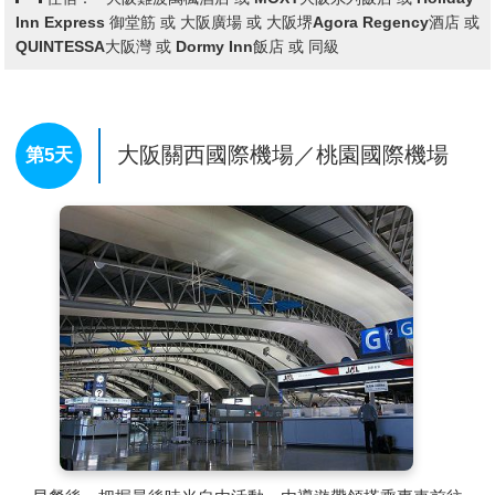
Inn Express 御堂筋 或 大阪廣場 或 大阪堺Agora Regency酒店 或
說“吃在大阪”，可見這裏的飲食店之多，還有成片的娛樂設
QUINTESSA大阪灣 或 Dormy Inn飯店 或 同級
施，是最受大阪市民歡迎的地方。這裡有著名的螃蟹道樂，
專門販賣日本各地區的螃蟹不過價錢聽說蠻貴的，街道裡還
有好口碑的金龍拉麵、大排長 龍的章魚燒、大阪燒等等美
食.來到大阪一定要到道頓堀吃一吃各式各樣的日本風味美
大阪關西國際機場／桃園國際機場
第5天
食。
【通天閣‧新世界商店街】1912年設立以「通天閣」為核心
的遊樂園，目標成為融合巴黎與紐約風格的嶄新觀光景點，
也成為新世界之名的由來。從至今仍為大阪象徵的「通天
閣」到懷舊氛圍魅力十足的「Jan-Jan橫丁」，以及將通天
閣一覽無遺的「通天閣本通商店會」都是眾多觀光客造訪的
景點。不光能在可感受歷史氛圍的餐飲店品嚐大阪美食，還
有著許多體感大阪文化的喫茶店和伴手禮店、雜貨店和電子
遊樂場等設施。保留著大阪文化與街道往昔風情的大阪象
徵・通天閣也佇立於此，新世界是造訪大阪不可錯過的觀光
景點。