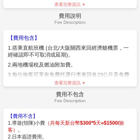
★行程內設訂餐食如遇季節或預約狀況不同，會有更改，敬請見
查看完整資訊
站南側，有「Pok幦onCenter 大阪」的大丸梅田店，在這裡
諒。
可以買到「寶可夢」的周邊商品。除此之外還有阪神百貨
★參加本行程之客人本公司有投保旅行業契約責任險250萬，醫
費用說明
療險20萬。
店，他們都是關西少有的人氣大型百貨。同時，在地下的食
Fee Description
★日本新入境審查手續於2007.11.20起實施，前往日本旅客入境
品專區還有大阪限定商品，大家可以來這裡尋找伴手禮。
時需提供本人指紋和拍攝臉部照片並接受入境審查官之審查，拒
【費用包含】
絕配合者將不獲准入境。
1.
搭乘直航班機
(
台北
/
大阪關西來回經濟艙機票，一
★【特別說明】
經確認即不可取消或延期
)
。
日本國土交通省於平成24年6月(2012年)發布最新規定，每日行
車時間不得超過10小時（以自車庫實際發車時間為計算基準），
2.
兩地機場稅及燃油附加費。
以有效防止巴士司機因過(疲)勞駕駛所衍生之交通狀況。如因塞
3.
每位旅客可享有免費托運行李來回各
23
公斤及免費
車或其他不可抗力之因素導致行車時間與日本國土交通省制訂之
手提機上行李
7
公斤。
查看完整資訊
法規有相抵觸情況時，以日本國土交通省法規為主。如有造成不
便之處，敬請見諒！（資料來源：日本國土交通省）。
4.
含新台幣
250
萬旅行責任險及新台幣
20
萬意外醫療
費用不包含
★若為包（加）班機行程，依包（加）班機航空公司作業條件，
險。
Fee Description
作業方式將不受國外旅遊定型化契約書中第二十七條規範，如因
旅客個人因素取消旅遊、變更日期或行程之履行，則訂金將不予
【費用不含】
退還，請注意您的旅遊規劃。
1.導遊(領隊)小費
（共每天新台幣$300*5天=$1500/旅
客）
。
【作業規定+注意事項】
2.日本簽證費用。
1.
成團人數：20人並派遣領隊。