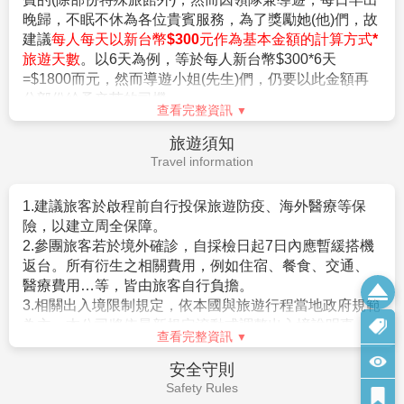
2.滿六歲一律佔床，小孩佔床為大人團費，不佔床費用另外報
者）。
晚歸，不眠不休為各位貴賓服務，為了獎勵她(他)們，故
價。
。 申請人所提出的入境目的與從事的活動需一致，且須
建議
每人每天以新台幣$300元作為基本金額的計算方式*
3.本優惠行程報價僅適用持中華民國護照者，不適用外籍人士須
符合日本國的出入國管理及民認定法（以下稱‘入管法’）
旅遊天數
。以6天為例，等於每人新台幣$300*6天
加價$3000。
所規定的短期停留之停留資格及停留期間。（特別是 經
=$1800而元，然而導遊小姐(先生)們，仍要以此金額再
4.團體房型都是兩張小床很少有一張大床房(和式房除外)，
常出入日本國者，以訪問親友為目的等進入日本，須詳
分部份給予辛苦的司機。
大床房可做需求，但不保證會有，會以當天入住情形為主。
盡的說明在日本停留期間的活動相關內容及與親戚、友
查看完整資訊
5.團體房型很少有正3人房(三張床)，如需求加床可能會是~
人之間的關係）。
旅遊須知
(A)一大床+一行軍床 或 (B)二小床+一行軍床 或 (C)一大床+一
。申請人不曾違反入管法第五條第一項各號之相關法令
Travel information
小床，
而被判刑者。（因逾期居留日本被強制遣返而尚未經一
以上可做需求但不保證會有，會以當天入住情形為主，
定期間者、違反相關法令被處一年以上的有期徒刑、或
若無需求到三人房請分出一人與他人同住，敬請見諒！
1.建議旅客於啟程前自行投保旅遊防疫、海外醫療等保
是曾入監服刑等者，有以上拒絕入境相關事由而被日本
6.單人報名者：本行程使用飯店房型為兩人一室，無自然單間。
險，以建立周全保障。
強制驅離過者）。
倘報名本行程的旅客人數無法同住雙人房(例如:單人、三人、報
2.參團旅客若於境外確診，自採檢日起7日內應暫緩搭機
。但是，符合上述條件者也並不表示一定可入境日本，
名以此類推)，則須按房型補足價差，實際價差以當團說明為主。
返台。所有衍生之相關費用，例如住宿、餐食、交通、
敬請留意！
7.貼心提醒：外籍人士需注意二次入境之辦理相關規定，且持外
醫療費用…等，皆由旅客自行負擔。
相關規定請參考日本交流協會網站各項說明。或電洽02-
國護照之旅客團費需另計。
3.相關出入境限制規定，依本國與旅遊行程當地政府規範
2713-8000。
8.本商品所搭乘之班機時間與住宿飯店，以說明會資料為準。
為主，本公司將依最新規定滾動式調整出入境說明事
查看完整資訊
9.如逢上列飯店接到大型團體業務而客滿時，本公司將會以同等
項。
級飯店取代。
4.提醒您，須遵守旅遊目的國之防疫規範與返臺後之本國
【其他】
安全守則
10.如逢天候、交通狀況、航班異動、遊樂園休園…等因素，本公
檢役措施。
1.役男出境注意須知
Safety Rules
司保有行程調動順序之權利。