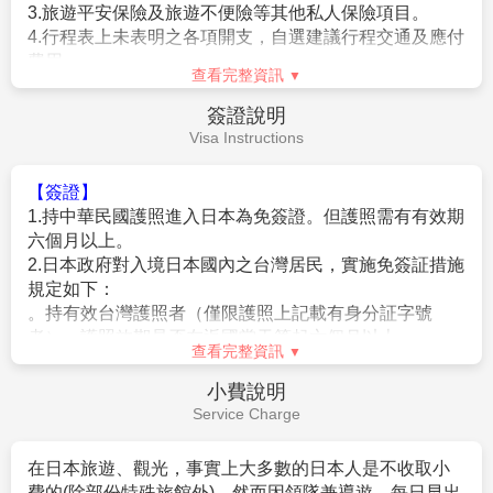
3.旅遊平安保險及旅遊不便險等其他私人保險項目。
2.
團體報名經確認後，請繳交訂金NT$20,000/人。
4.行程表上未表明之各項開支，自選建議行程交通及應付
※航空作業規定開票後即無法更改，亦無退票價值，請特別注意
費用。
並見諒。
查看完整資訊
5.純係私人之消費：如行李超重費、飲料酒類、洗衣、電
3.行程班機時間及降落城市與住宿飯店之確認以說明會為主。
話、電報及私人交通費。
簽證說明
4.本行程班機起降時間為預定，但實際可能略有變更。
6.個人新辦護照費用。
Visa Instructions
5.餐食如遇季節關係或預約狀況不同，若有更改，敬請見諒。
6.如遇觀光地區休假及住宿飯店地點調整，本公司保有變更觀光
行程之權利。如有離隊放棄參觀行程，恕不退費。
【簽證】
7.若有卡單人報名請補單房費用(請洽業務人員)。
1.持中華民國護照進入日本為免簽證。但護照需有有效期
8.本公司保留有調整行程先後順序的權利。
六個月以上。
9.行程內設定餐食如遇季節或預約狀況不同，會有更改，敬請見
2.日本政府對入境日本國內之台灣居民，實施免簽証措施
諒。
規定如下：
10.參加本行程之客人本公司有投保旅行業契約責任險250萬，意
。持有效台灣護照者（僅限護照上記載有身分証字號
外醫療險20萬
者），護照效期是否在返國當天算起六個月以上。
查看完整資訊
(旅客未滿15歲或70歲以上，依法限制最高新台幣250萬旅行業責
。赴日目的以觀光、商務、探親等短期停留目的赴日時
任險)。
（以工作之目的赴日時，則不符免簽証）。
小費說明
。停留期間不得超過90日。
Service Charge
【特別說明】
。出發地、入境地點無特別限定。
1.航空作業規定開票後即無法更改，亦無退票價值，請特別注意
3.申請入境日本時須自行舉證符合以下條件：
在日本旅遊、觀光，事實上大多數的日本人是不收取小
並見諒。
。需持有有效護照。（且在有效期內返回本國或僑居地
費的(除部份特殊旅館外)，然而因領隊兼導遊，每日早出