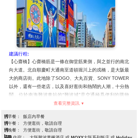
子、抺茶甜點、茶蕎麥麵等各種琳瑯滿目的茶餐點，及京都
風格的家常菜。
【日本登記免稅店】
琳瑯滿目各式各樣的禮品，讓您充份選
購親朋好友的禮物。
建議行程:
【心齋橋】心齋橋筋是一條在御堂筋東側，與之並行的南北
向大道。北自順慶町大通南至道頓堀川上的戎橋，是大阪最
大的商店街。此地除了SOGO、大丸百貨、SONY TOWER
以外，還有一些老店，以及喜好逛街和熱鬧的人潮，十分熱
鬧。位於南海難波車站的“難波城”是交通極爲便利的購物
區，這裏集中了精品店、餐飲店等近 300 家店鋪，其中還
查看完整資訊
有一出站就可以看到著名的桃山建築式新歌舞伎座。另外，
早餐：
飯店內早餐
地鐵難波車站周圍分佈著許多專門提供大阪平民菜肴的餐
午餐：
方便逛街，敬請自理
館。道頓堀，整條的美食街。
晚餐：
方便逛街，敬請自理
【道頓堀】是沿著道頓堀川南岸的一大繁華街區。日本人常
住宿：
大阪難波萬楓酒店 或 MOXY大阪系列飯店 或 Holiday