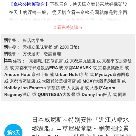
【傘松公園展望台】
下觀景台，使天橋立看起來就好像架設
在天上的浮橋一般。 從天橋立看來傘松公園就像是對岸西
國第28名剎成相寺的山腳下的寬廣的公園。為「橋立三大
查看完整資訊
奇觀」之一，「胯下觀景」名勝很有名，園內也設立了胯位
於成相山山腰上是可將天橋立周邊美景盡收眼底的最佳地
早餐：
飯店內早餐
點，站在著名的「胯間展望台」上，彎下腰由兩腿之間看出
午餐：
天橋立風味套餐 (約2200日幣)
去，讓天幕與海面顛倒過來，天橋立彷彿是一條在空中騰雲
晚餐：
方便逛街，敬請自理
住宿：
京都堀川五條凱富 或 京都烏丸飯店 或 京都平安之森飯
駕霧的飛龍，又像是一座從天而降的一字橋，您可以讓想像
店 或 京都東寺舒適飯店ERA 或 京都AMANEK 或 京都微笑飯店 或
力自由馳騁，靜心觀察大自然優美絕妙的巧奪天工。
Ariston Hotel京都十条 或 Urban Hotel京都 或 Mystays京都四條
【美山合掌村】
與岐阜縣白川郷合掌村、福島縣大內宿並稱
或 京都市區飯店 或 大阪難波萬楓酒店 或 MOXY大阪系列飯店 或
為《日本三大茅葺屋集落》。擁有舊時日本農家景色的美山
Holiday Inn Express 御堂筋 或 大阪廣場 或 大阪堺Agora
地區，周圍被山脈包圍，因此美山町內的民家們多半保有著
Regency酒店 或 QUINTESSA大阪灣 或 Dormy Inn飯店 或 同級
過去農業生活的痕跡。
日本威尼斯～特別安排『近江八幡水
郷遊船』→草屋根童話～網美拍照景
第3天