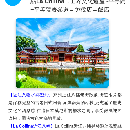
點La Collina→世界文化遺產~平等院
+平等院表參道→免稅店→飯店
【近江八幡水鄉遊船】
來到近江八幡老街散策,街道兩旁都
是保存完整的古老日式房舍,河岸兩旁的枯枝,更充滿了歷史
文化的滄桑感,在這日本威尼斯的橋水之間，享受微風迎面
吹拂，周邊古色古鄉的景緻。
【La Collina近江八幡】
La Collina近江八幡是發源於滋賀縣