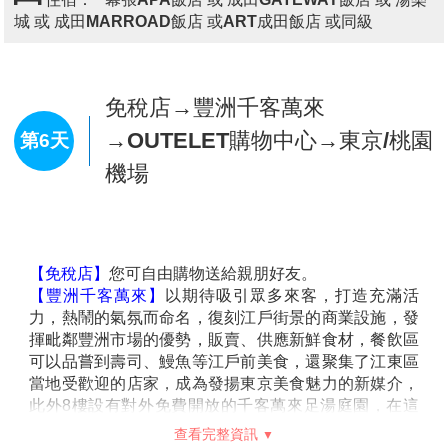
受不到的雪中景緻，在一大片的雪世界裡自由嬉戲、打
雪仗、玩雪人，讓大家玩成一團HIGH翻天，或是靜靜
觀賞這一片難得一見的雪景，都是一種特別經歷。特別
贈送雪上摩托車、雪上香蕉船，讓旅客感受雪上馳騁的
【阿武隈洞】
歷經約8,000萬年的歲月由大自然淬煉而
樂趣，另外還有雪盆暢玩，更讓人大呼過癮，永生難
成的造型美景。全長600公尺的洞內擁有眾多種類與數
忘，您一定要來體驗這樣的快感!!
量的鐘乳石，堪稱東洋第一。洞內最大的洞穴「瀧根御
＊【雪上摩托車】每人一部，無限暢玩。(12歲以下兒
殿」、日本的鐘乳洞中首次導入舞臺演出用的調光系統
童需與大人或教練同乘一台。2歲以上未滿3歲兒童為安
所打造的「月世界」等很多景點值得一看。歡迎您盡情
全考量無法搭乘。)
享受奇妙與充滿感動的地下幻想世界。阿武隈洞是在
＊【雪上香蕉船】繞行場地，無限暢玩。(2歲以上未滿
1969年9月於現在的釜山採石場發現的。這一帶是被稱
3歲兒童為安全考量無法搭乘。)
作阿武隈高地的高原地帶，位於中央位置的大瀧根山西
查看完整資訊
＊【甜甜圈雪盆戲雪】無限暢玩。您亦可在雪上漫步、
側坡地是稱作仙台平的廣闊的喀斯特台地。自古以來便
堆雪人、打雪仗，留下歡樂的雪國體驗。
是開採大量石灰岩與大理石的土地。阿武隈洞也是在開
早餐：
飯店內美食
※備註1：若因天候因素或雪量不足，無法同時體驗雪
採石灰岩時被發現的。釜山採石場雖然在發現阿武隈洞
日式燒肉吃到飽或日式涮涮鍋吃到飽或日式風味
上摩托車、香蕉船或雪盆玩雪活動時不退費，造成不便
午餐：
的那年便停止營業，但現在的停車場旁邊等處依然可見
套餐
敬請見諒。
原來的開採地點的石灰岩礦苗。
飯店內百匯自助餐或飯店內會席料理或日式風味
※備註2：若如因天候因素或雪量不足，雪樂園無法開
晚餐：
當初發現的阿武隈洞的入口位於現在的觀光洞的出口附
套餐
放時，每人退費2500日幣，則改走【上杉神社】。
近，僅為深12公尺的縱穴與往北60公尺、往西南15公尺
住宿：
幕張APA飯店 或 成田GATEWAY飯店 或 湯樂
※備註3：兩歲以上未滿三歲的小朋友，為安全考量無
的橫穴所組成的小規模洞穴。1970年3月由日本大學的
城 或 成田MARROAD飯店 或ART成田飯店 或同級
法遊玩，每人退費2500日幣。
探險隊進入洞內探勘，在原先以為是終點的北端的通氣