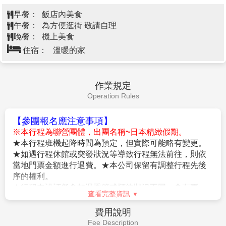
孔前方發現阿武隈洞的主要洞穴部分，並於4年後的
1973年規劃完畢洞內參觀路線後對外開放，阿武隈洞的
一般參觀路線長度約600公尺左右。從入口走到約150公
免稅店→豐洲千客萬來
尺處有一個岔路可前往「探險路線」（約120公尺），
→OUTELET購物中心→東京/桃園
第6天
如加上這條路線則為720公尺長。包含未開放的路線在
內，洞內的總長度為約3,300公尺，視今後的探勘進度
機場
而定，有可能進一步延長。洞內有著各式各樣不同形狀
的鐘乳石，不僅看得到石筍與石柱，也能欣賞到洞穴石
盾（上方為圓盤狀的鐘乳石）與地下水的侵蝕痕跡。
【水戶偕樂園】
是水戶籓(現在的茨城縣水戶市)第9代籓
【免稅店】
您可自由購物送給親朋好友。
主德川齊昭親自設計規劃的池泉迴遊自然風景式的大名
【豐洲千客萬來】
以期待吸引眾多來客，打造充滿活
庭園，，由1841年4月動工，1842年7月完成，和石川
力，熱鬧的氣氛而命名，復刻江戶街景的商業設施，發
縣金澤市的兼六園、岡山縣岡山市的後樂園同稱日本三
揮毗鄰豐洲市場的優勢，販賣、供應新鮮食材，餐飲區
大名園，尤其以梅花聞名。1999年7月，偕樂園和旁邊
可以品嘗到壽司、鰻魚等江戶前美食，還聚集了江東區
的千波公園合併為「偕樂園公園」，成為佔地47萬平方
當地受歡迎的店家，成為發揚東京美食魅力的新媒介，
公尺，世界上面積第二大，僅次於紐約中央公園的都市
此外8樓設有對外免費開放的千客萬來足湯庭園，在這
公園。日本歷史公園百選，史跡名勝。
裡可以俯瞰豐洲的景色。
查看完整資訊
※備註：僅前往豐洲千客萬來，不包含萬葉俱樂部泡溫
泉。
早餐：
飯店內美食