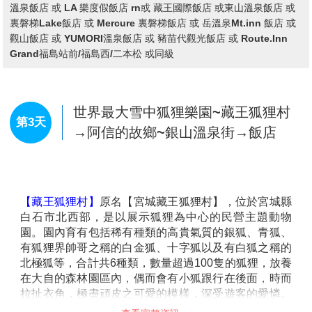
守閣)→日本第四大湖～豬苗代湖天鏡
湖→飯店
【大內宿古街】
大內宿為江戶時代的驛站，至今仍保留
著江戶時代（1603～1867 年）完整風貌的珍貴村莊，
在1981年列入日本國家重要傳統建築物群的保存地區，
是江戶時代曾經繁華一時的驛站和街 道，至今仍完整的
保留當時茅草式建築，無論是古意盎然的街道、日式傳
統建築以及屋內家庭生活的展示，都將江戶時代大內宿
完整的呈現在您眼前，讓您彷彿墜入時光隧道，走在江
戶時代裡，體驗純日式風情。
查看完整資訊
【會津若松城】
最早建於西元1384年，迄今有六百多年
歷史，此城天守閣之造形有如展開兩翼在空中飛舞的白
早餐：
飯店內美食
鶴，姿態優美，因此有『鶴城』之美稱。此城是日本近
午餐：
會津本丸御膳或日式風味套餐
代有名的歷史舞台，1868年10月發生的戊辰戰爭中，維
晚餐：
飯店內百匯自助餐或飯店內會席料理或日式風味套餐
新政府軍來到會津若松城下，與代表舊幕府勢力的會津
住宿：
那須溫泉 一萬亭 或 乃木溫泉飯店 或 旬樹庵 Sansa亭
藩士展開決戰。一群年僅15、16歲的少年被編成白虎隊
溫泉飯店 或 LA 樂度假飯店 rn或 藏王國際飯店 或東山溫泉飯店 或
奮勇迎敵，彈盡糧絕之際他們感嘆守城淪陷在即，於是
裏磐梯Lake飯店 或 Mercure 裏磐梯飯店 或 岳溫泉Mt.inn 飯店 或