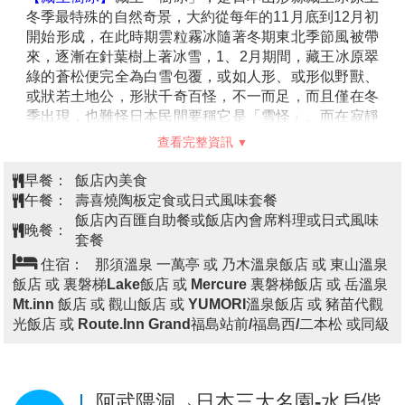
軋上一角的小狐，都是來自於【藏王狐狸村】，名氣是
早餐：
飯店內美食
越來越響叮噹。
午餐：
芭蕉定食小火鍋餐或日式風味套餐
※備註：如遇藏王狐狸村休息日，則改走【採草莓】，
飯店內百匯自助餐或飯店內會席料理或日式風味
晚餐：
敬請理解。
套餐
【銀山溫泉街】
因銀礦產地而得名的銀山溫泉，已有
住宿：
旬樹庵溫泉飯店 或 LA 樂度假飯店 或 Mercure
400年的歷史。沿著銀山川溪谷而建，河岸兩旁保留完
藏王飯店 或 秋保溫泉飯店 或 市區飯店 或 同級
整大正至昭和時期的木造老式旅館、石
天空雪怪之路~蔵王纜車→雪樂園
HIGH翻天～贈送雪上摩托車、雪
第4天
上香蕉船無限暢玩；雪盆、雪上
嬉遊、打雪仗、堆雪人→飯店
【藏王樹冰】
藏王「樹冰」，是日本山形縣藏王冰原上
冬季最特殊的自然奇景，大約從每年的11月底到12月初