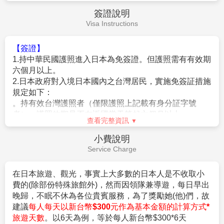
【費用包含】
★【特別說明】
1.搭乘直航班機 (台北/東京來回經濟艙機票，一經確認即
日本國土交通省於平成24年6月(2012年)發布最新規定，
不可取消或延期)。
每日行車時間不得超過10小時（以自車庫實際發車時間
2.兩地機場稅及燃油附加費。
為計算基準），以有效防止巴士司機因過(疲)勞駕駛所衍
3.每位旅客可享有免費行李托運每人23公斤及免費手提
生之交通狀況。 如因塞車或其他不可抗力之因素導致行
機上行李7公斤。
車時間與日本國土交通省制訂之法規有相抵觸情況時，
4.含新台幣250萬旅行責任險及新台幣20萬意外醫療險。
以日本國土交通省法規為主。如有造成不便之處，敬請
查看完整資訊
5.機上餐。
見諒！（資料來源：日本國土交通省）。
費用不包含
★若為包（加）班機行程，依包（加）班機航空公司作
Fee Description
業條件，作業方式將不受國外旅遊定型化契約書中第二
十七條規範，如因旅客個人因素取消旅遊、變更日期或
【費用不含】
行程之履行，則訂金將不予退還，請注意您的旅遊規
1.導遊(領隊)小費
（共每天新台幣$300*6天=$1800/旅
劃。
客）
2.日本簽證費用。
【作業規定+注意事項】
3.旅遊平安保險及旅遊不便險等其他私人保險項目。
1.成團人數：20人並派遣領隊。
4.行程表上未表明之各項開支，自選建議行程交通及應付
2.團體報名經確認後，請繳交訂金NT$20,000/人，連續
費用。
假期NT$30,000/人。
查看完整資訊
5.純係私人之消費：如行李超重費、飲料酒類、洗衣、電
3.行程班機時間及降落城市與住宿飯店之確認以說明會為
話、電報及私人交通費。
主。
簽證說明