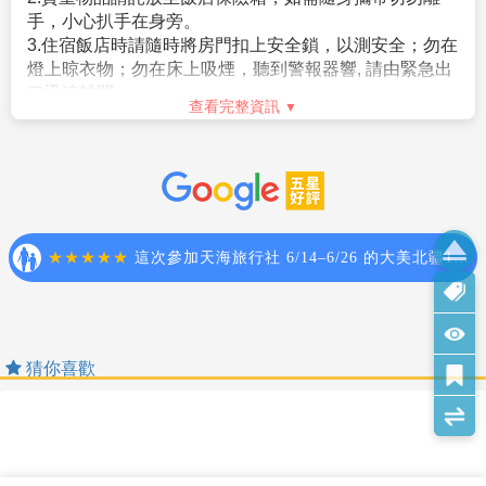
盡的說明在日本停留期間的活動相關內容及與親戚、友
查看完整資訊
人士須加價$3000。
人之間的關係）。
4.團體房型都是兩張小床很少有一張大床房(和式房除
旅遊須知
。申請人不曾違反入管法第五條第一項各號之相關法令
外)，
Travel information
而被判刑者。（因逾期居留日本被強制遣返而尚未經一
大床房可做需求，但不保證會有，會以當天入住情形為
定期間者、違反相關法令被處一年以上的有期徒刑、或
主。
1.建議旅客於啟程前自行投保旅遊防疫、海外醫療等保
是曾入監服刑等者，有以上拒絕入境相關事由而被日本
5.團體房型很少有正3人房(三張床)，如需求加床可能會
險，以建立周全保障。
強制驅離過者）。
是~
2.參團旅客若於境外確診，自採檢日起7日內應暫緩搭機
。但是，符合上述條件者也並不表示一定可入境日本，
(A)一大床+一行軍床 或 (B)二小床+一行軍床 或 (C)一大
返台。所有衍生之相關費用，例如住宿、餐食、交通、
敬請留意！
床+一小床，
醫療費用…等，皆由旅客自行負擔。
相關規定請參考日本交流協會網站各項說明。或電洽02-
以上可做需求但不保證會有，會以當天入住情形為主，
3.相關出入境限制規定，依本國與旅遊行程當地政府規範
2713-8000。
若無需求到三人房請分出一人與他人同住，敬請見諒！
為主，本公司將依最新規定滾動式調整出入境說明事
6.單人報名者：本行程使用飯店房型為兩人一室，無自然
查看完整資訊
項。
單間。
4.提醒您，須遵守旅遊目的國之防疫規範與返臺後之本國
【其他】
安全守則
倘報名本行程的旅客人數無法同住雙人房(例如:單人、三
檢役措施。
1.役男出境注意須知
Safety Rules
人、報名以此類推)，則須按房型補足價差，實際價差以
5.日本入境提醒，2022年10月11日凌晨零時起（日本時
。役男定義：役男係指年齡屆19歲之年1月1日起，至36
當團說明為主。
間）開始適用以下措施：
歲之年12月31日止，「尚未履行兵役」之具我國國籍在
◆貼心提醒◆
7.貼心提醒：外籍人士需注意二次入境之辦理相關規定，
a.恢復免簽證措施，台灣護照入境無須辦理簽證。
台灣地區曾設有戶籍男子。
1.搭乘飛機時，請隨時扣緊安全帶，以免亂流影響安全。
且持外國護照之旅客團費需另計。
b.入境日本需打施打三劑疫苗(須為日本政府認可之疫苗
。年齡計算：當年－出生年（例：民國106年－87年次＝
2.貴重物品請託放至飯店保險箱，如需隨身攜帶切勿離
8.本商品所搭乘之班機時間與住宿飯店，以說明會資料為
種類)。若尚未施打三劑疫苗，需提供PCR陰性證明。
19歲，87年次出生之役男，於民國106年期間，兵役年
手，小心扒手在身旁。
準。
(如為未滿18歲入境旅客無法提供三劑疫苗證明，若同行
齡皆為19歲）。