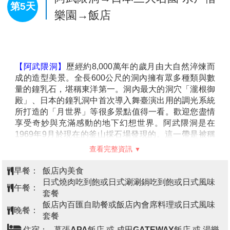
開始形成，在此時期雲粒霧冰隨著冬期東北季節風被帶
來，逐漸在針葉樹上著冰雪，1、2月期間，藏王冰原翠
綠的蒼松便完全為白雪包覆，或如人形、或形似野獸、
或狀若土地公，形狀千奇百怪，不一而足，而且僅在冬
季出現，也難怪日本民間要稱它是「雪怪」。而在寂靜
的夜晚裡打上五顏六色的燈光的樹冰，銀白色的樹冰馬
查看完整資訊
上搖身一變成奇幻世界，讓這奇異的樹冰絕景更帶點神
秘色彩。
早餐：
飯店內美食
※備註：如遇纜車故障、維修、或其他天候因素無法搭
午餐：
壽喜燒陶板定食或日式風味套餐
乘時，每人退費3000日幣，敬請見諒。
飯店內百匯自助餐或飯店內會席料理或日式風味
晚餐：
※
備註：
如遇藏王(山麓線)纜車預約額滿或人次管制而
套餐
無法搭乘，則改塔藏王(中央纜車) 觀賞霧冰
或
直接走下
住宿：
那須溫泉 一萬亭 或 乃木溫泉飯店 或 東山溫泉
一行程每人
退費3000日幣
，
不便之處敬請見諒。
飯店 或 裏磐梯Lake飯店 或 Mercure 裏磐梯飯店 或 岳溫泉
★藏王樹冰一般在冬季從12月末~2月左右隨著寒冷的季
Mt.inn 飯店 或 觀山飯店 或 YUMORI溫泉飯店 或 豬苗代觀
風，吹覆並蓋在樹上凝結所形成，11~12月末為初期階
光飯店 或 Route.Inn Grand福島站前/福島西/二本松 或同級
段，樹木逐漸被寒冷的水珠覆蓋凝結，形成樹冰；1月
份為成長期，逐漸形成蝦尾的形狀；2月份為成熟期，
樹冰開始大規模的成長，形成像怪物般的龐大，聳立山
林；3月份為衰退期，樹冰開始溶化，並期待下一個冬
阿武隈洞→日本三大名園-水戶偕
第5天
天的來臨。
樂園→飯店
【雪樂園】
帶領旅客前往體驗玩雪樂趣，這是在台灣感