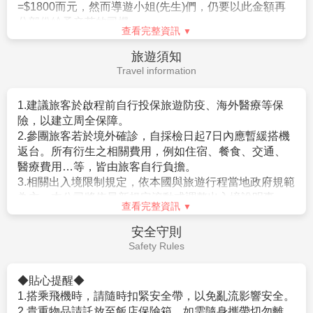
6.個人新辦護照費用。
4.本行程班機起降時間為預定，但實際可能略有變更。
Visa Instructions
5.餐食如遇季節關係或預約狀況不同，若有更改，敬請見
諒。
【簽證】
6.如遇觀光地區休假及住宿飯店地點調整，本公司保有變
1.持中華民國護照進入日本為免簽證。但護照需有有效期
更觀光行程之權利。如有離隊放棄參觀行程，恕不退
六個月以上。
費。
2.日本政府對入境日本國內之台灣居民，實施免簽証措施
7.若有卡單人報名請補單房費用(請洽業務人員)。
規定如下：
8.本公司保留有調整行程先後順序的權利。
。持有效台灣護照者（僅限護照上記載有身分証字號
9.行程內設定餐食如遇季節或預約狀況不同，會有更改，
者），護照效期是否在返國當天算起六個月以上。
查看完整資訊
敬請見諒。
。赴日目的以觀光、商務、探親等短期停留目的赴日時
10.參加本行程之客人本公司有投保旅行業契約責任險
（以工作之目的赴日時，則不符免簽証）。
小費說明
250萬，意外醫療險20萬
。停留期間不得超過90日。
Service Charge
(旅客未滿15歲或70歲以上，依法限制最高新台幣250萬
。出發地、入境地點無特別限定。
旅行業責任險)。
3.申請入境日本時須自行舉證符合以下條件：
在日本旅遊、觀光，事實上大多數的日本人是不收取小
。需持有有效護照。（且在有效期內返回本國或僑居地
【特別說明】
費的(除部份特殊旅館外)，然而因領隊兼導遊，每日早出
者）。
1.航空作業規定開票後即無法更改，亦無退票價值，請特
晚歸，不眠不休為各位貴賓服務，為了獎勵她(他)們，故
。 申請人所提出的入境目的與從事的活動需一致，且須
別注意並見諒。
建議
每人每天以新台幣$300元作為基本金額的計算方式*
符合日本國的出入國管理及民認定法（以下稱‘入管法’）
2.滿六歲一律佔床，小孩佔床為大人團費，
不佔床費用另
旅遊天數
。以6天為例，等於每人新台幣$300*6天
所規定的短期停留之停留資格及停留期間。（特別是 經
外報價。
=$1800而元，然而導遊小姐(先生)們，仍要以此金額再
常出入日本國者，以訪問親友為目的等進入日本，須詳
3.本優惠行程報價僅適用持中華民國護照者，不適用外籍
分部份給予辛苦的司機。