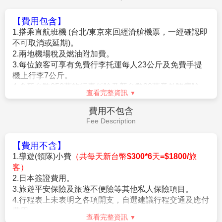
【購物中心】
大型的綜合百貨購物廣場，在超大明亮的
午餐：
為方便逛街 敬請自理
室內空間裡，集合上百間各式各精服飾品、生活雜貨、
晚餐：
機上美食
藥粧百貨、美食廣場等，無論逛街購物、品味美食都能
住宿：
溫暖的家
滿足您所有需求。
最後專車前往東京成田國際機場，由本公司專業導遊協
辦離境手續之後，搭乘豪華噴射客機飛返台北溫暖的
作業規定
家，結束此次愉快的旅程。
Operation Rules
【參團報名應注意事項】
※本行程為聯營團體，出團名稱~日本精緻假期。
★本行程班機起降時間為預定，但實際可能略有變更。
★如遇行程休館或突發狀況等導致行程無法前往，則依
當地門票金額進行退費。★本公司保留有調整行程先後
序的權利。
★行程內設訂餐食如遇季節或預約狀況不同，會有更
查看完整資訊
改，敬請見諒。★參加本行程之客人本公司有投保旅行
業契約責任險250萬，醫療險20萬。★日本新入境審查手
費用說明
續於2007.11.20起實施，前往日本旅客入境時需提供本
Fee Description
人指紋和拍攝臉部照片並接受入境審查官之審查，拒絕
配合者將不獲准入境。