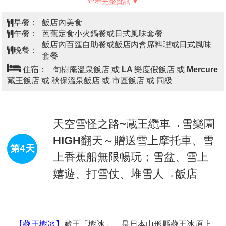
20名隊員全體切腹自盡，留下令人唏噓的故事。
觀山飯店 或 YUMORI溫泉飯店 或 豬苗代觀光飯店 或 Route.Inn
【豬苗代湖】
位於磐梯朝日國立公園的外入口處，此湖
Grand福島站前/福島西/二本松 或同級
猶如天鏡把磐梯山的英姿映照在湖面上，因而也被稱作
「天鏡湖」，湖水的透明度在世界上也數一數二，倒映
在湖面的是週圍盤梯山的美景，特別是秋季時的楓紅姿
態，更堪稱一絕。
世界最大雪中狐狸樂園~藏王狐狸村
第3天
→阿信的故鄉~銀山溫泉街→飯店
【藏王狐狸村】
原名【宮城藏王狐狸村】，位於宮城縣
白石市北西部，是以展示狐狸為中心的民營主題動物
園。園內育有包括稀有種類的高貴氣質的銀狐、青狐、
有狐狸界帥哥之稱的白金狐、十字狐以及有白狐之稱的
北極狐等，合計共6種類，數量超過100隻的狐狸，放養
在大自的森林園區內，偶而會有小狐跟行在後面，時而
拉扯衣角，極盡頑皮之可愛的模樣，深受遊客的愛憐。
2006年上映的電影「子狐物語」中的男主角「小狐海
查看完整資訊
倫」，以及曾在2013年廣受好評的電視劇「小海女」中