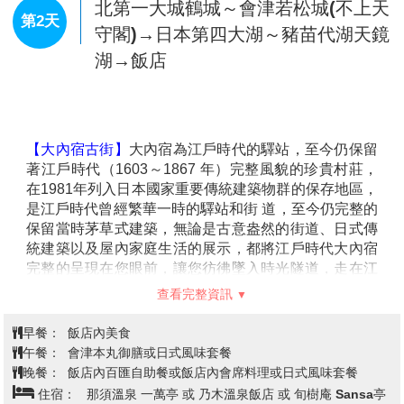
今日集合於桃園機場，由專員辦理出境手續之後，搭乘
客機飛往東京成田機場。
【東京】
位於日本本州島東部的都市，包含擴張相連之
城區的東京首都圈，是目前全球規模最大的巨型都會
區，亦為亞洲地區最重要的世界級城市。自明治維新以
來，東京即是日本的首都，同時也是日本政治、經濟、
文化及交通等領域的樞紐中心。從二戰以來，東京不僅
為世界流行時尚與設計產業重鎮，亦為世界經濟最進步
查看完整資訊
富裕及商業活動發達度居首位之城市。
早餐：
XXX
午餐：
XXX
晚餐：
機上美食
住宿：
筑波MARROAD飯店 或 二本松飯店 或 宇都宮飯店 或
湯樂城 或 成田MARROAD飯店 或ART成田飯店 或同級
山中歲月～江戶風情大內宿古街→東
北第一大城鶴城～會津若松城(不上天
第2天