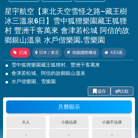
星宇航空【東北天空雪怪之路~藏王樹
冰三溫泉6日】雪中狐狸樂園藏王狐狸
村 豐洲千客萬來 會津若松城 阿信的故
鄉銀山溫泉 水戶偕樂園.雪樂園
已滿
日本 / 東京
桃園國際機場
6天5夜
雪中狐狸樂園藏王狐狸村、豐洲千客萬來
會津若松城、阿信的故鄉銀山溫泉
水戶偕樂園、雪樂園
儲存
比較
月曆顯示
大人
小孩佔床
小孩不佔床
-
-
-