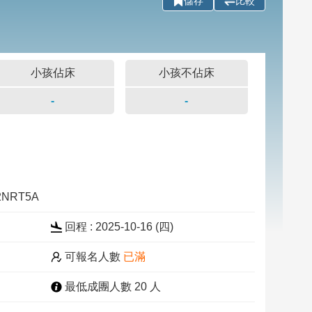
儲存
比較
小孩佔床
小孩不佔床
-
-
12NRT5A
回程 : 2025-10-16 (四)
可報名人數
已滿
最低成團人數 20 人