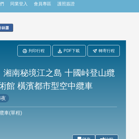
們
同業登入
會員專區
護照簽證
列印行程
PDF下載
轉寄行程
】湘南秘境江之島 十國峠登山纜
美術館 橫濱都市型空中纜車
4夜
車(單程)