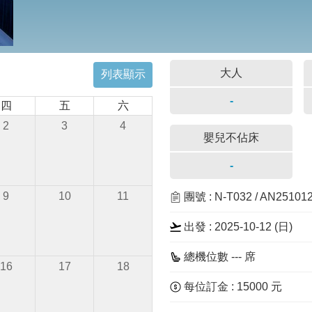
大人
列表顯示
-
四
五
六
2
3
4
嬰兒不佔床
-
9
10
11
團號 : N-T032 / AN2510
出發 : 2025-10-12 (
日
)
總機位數 --- 席
16
17
18
每位訂金 : 15000 元