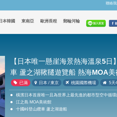
聯絡我
日本韓國
東南亞
歐洲長程
郵輪河輪
【日本唯一懸崖海景熱海溫泉5日
車 蘆之湖鞦韆遊覽船 熱海MOA
已滿
日本 / 東京
桃園國際機場
5天
橫濱日本首座唯一且為世界上最先進的都市型空中循環纜
江之島 MOA美術館
十國峠登山纜車 蘆之湖遊船