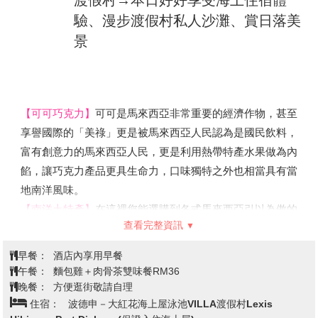
表，如同法國的巴黎鐵塔或美國的自由女神像。 新加坡最
早被發現的時候有獅子城之稱，而新加坡只是個靠著岸邊的
小海島漁村，獅頭魚身尾的雙重意義也由此轉化而來，在
查看完整資訊
1964年的時候被新加坡正式的作為了新加坡的代表標誌。
今穩穩的座落在港灣區，成了最受到歡迎的新加坡指標性景
早餐：
咖椰吐司套餐+咖啡或茶
點！高8.6米、重70噸的魚尾獅，全白的外觀，搭配雄糾的
午餐：
金沙購物廣場內敬請自理
獅面，大伙來到這，一定要來張到此一遊的合照！
晚餐：
中華海鮮料理或南洋民族風味餐RM35
住宿：
吉隆坡－BESPOKE HOTEL或ibis PJCC或Komune
【金沙娛樂城】
、
【濱海灣花園（超級樹）】
外觀時尚又夢
Living Cheras或DAYS HOTEL或IBIS STYLES或Holiday Inn
幻，濱海灣花園被譽為新加坡最優美的城市園林傑作。
Express或同級
世界綠化最成功的花園城市新加坡，在2012年，又展現了
另一個驕傲。位在新加坡濱海灣中央的濱海灣花園，落成之
後，再度吸引了全世界的目光，還被譽為「世界10大最佳
黑風洞～印度教滿天神佛→搭乘雲天
室內花園」。這讓原本就有花園城市美名的新加坡，進化成
纜車〜名牌暢貨中心血拼Premium
為「花園中的城市」！
Outlet→雲頂高原 (雲天大道Sky
第2天
花園中最吸睛的，就是18棵樹狀結構的「擎天樹」，高度
Avenue+購物中心+遊樂場+賭場)→
約為25-50米，造型奇特。放眼望去，就像置身在電影阿凡