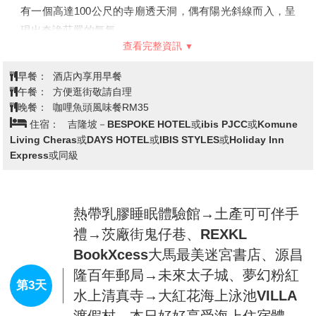
標!魚尾獅公園→小印度、哈芝巷→濱
第1天
海灣金沙娛樂城自由逛街(國際精品名
店+遠眺螺旋橋)→亞羅夜市→入住吉
隆坡
齊聚桃園國際機場，跟隨領隊的腳步搭機前往東南亞之星～
新加坡。
【One Fullerton魚尾獅公園】
魚尾獅已成為新加坡的代