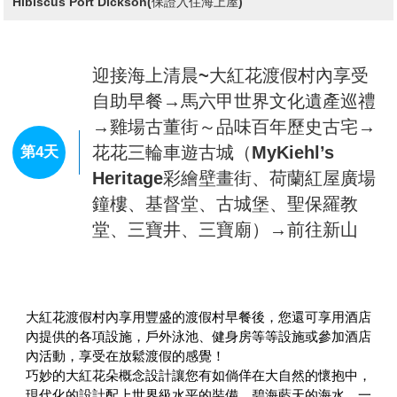
打卡地標！吉隆坡雙子星塔→飯店
達的潘朵拉星球場景中。它們也等於是垂直花園，樹身覆蓋
著熱帶花種、附生植物和蕨類植物。白天，擎天樹巨大的枝
【黑風洞彩色階梯】
印度教聖地，洞深十哩，蜿蜒崎嶇，驚
葉可以遮陽、調節溫度，可以儲存電力，提供夜間照明並幫
險刺激，感受一下異國神秘宗教的洗禮，欲登上黑風洞，得
助冷卻溫室，同時也可以蓄水，可說既美麗又有效率！
先攀登272層階梯才可抵達，洞內有一印度神殿，是印度教
【新加坡小印度、哈芝巷】
小印度位於新加坡中心區的東北
大寶森節慶祝活動的重鎮，洞內成群的猴子及蝙蝠，洞內還
部，居住著印度、斯里蘭卡、孟加拉、巴基斯坦等南亞諸國
有一個高達100公尺的寺廟透天洞，偶有陽光斜線而入，呈
移民，因為印度裔居民較多，所以取名小印度。這裡是一個
現出奇詭莊嚴的氣氛。
印度的縮影，有印度的寺廟、餐廳和店鋪。在印度節日的時
查看完整資訊
【雲天纜車(Awana Skyway)】
在Awnting SkyWay上觀賞
候，這裡會被裝點成金碧輝煌的神話世界
風景如畫的雲頂高原景觀，從高空俯視1.3億年曆史的熱帶
哈芝巷是阿拉伯區這裡的IG熱門打卡景點，兩排彩繪塗鴉
早餐：
酒店內享用早餐
雨林以及令人興奮的馬來西亞 “20世紀福斯世界”，飽覽令人
矮房色彩繽紛、像是一條彩虹街，，這條悠閒的小街上到處
午餐：
方便逛街敬請自理
驚歎的360度全景，感受涼爽的山間空氣，纜車配備了特殊
晚餐：
都是精緻的小店和文藝的咖啡館。如今這裡有很多的特色小
咖哩魚頭風味餐RM35
住宿：
吉隆坡－BESPOKE HOTEL或ibis PJCC或Komune
的百葉氣窗，為你的空中旅程增添趣味。
店和設計師店鋪，出售服裝服飾、精品傢俱等，可以買到很
Living Cheras或DAYS HOTEL或IBIS STYLES或Holiday Inn
【雲頂Premium Outlet Mall】
在吉隆坡的酷熱氣溫下，能
多的特色商品。
Express或同級
不流一滴汗Shopping，想起就令人興奮！逛街同時還有雲
【吉隆坡最大亞羅街夜市】
亞羅街是吉隆坡最有名的美食
霧繚繞的美景可以拍照打卡，還有什麼理由能拒絕Genting
街，這裡匯集了各式各樣的美食，美食品種比茨廠街更為豐
Highlands Premium Outlets呢？
富，不過價位相對要更高一點。這條擁有五十多年曆史的街