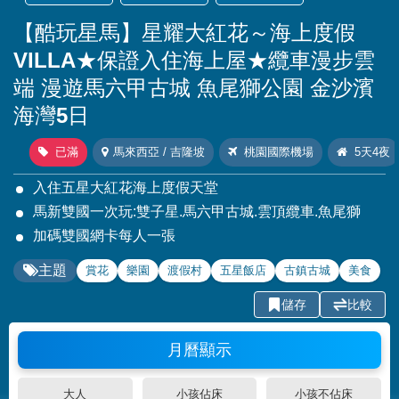
【酷玩星馬】星耀大紅花～海上度假
VILLA★保證入住海上屋★纜車漫步雲
端 漫遊馬六甲古城 魚尾獅公園 金沙濱
海灣5日
已滿
馬來西亞 / 吉隆坡
桃園國際機場
5天4夜
入住五星大紅花海上度假天堂
馬新雙國一次玩:雙子星.馬六甲古城.雲頂纜車.魚尾獅
加碼雙國網卡每人一張
主題
賞花
樂園
渡假村
五星飯店
古鎮古城
美食
儲存
比較
月曆顯示
大人
小孩佔床
小孩不佔床