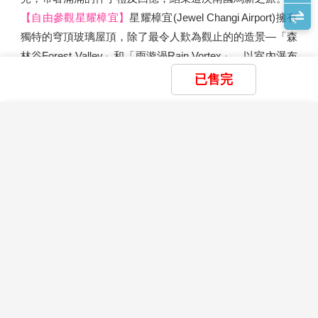
等各種土產，不論回國餽贈親友或自用珍藏都十分適宜。
早餐：
酒店內享用早餐
Coffee Shop，更讓人宛如至身巴黎街頭的美麗錯覺。
【熱帶乳膠】
由專業人員為您解說馬來西亞特產像膠的生長
午餐：
麵包雞＋肉骨茶雙味餐RM36
過程及製造乳膠過程，當場亦可試試各式的乳膠產品，也是
晚餐：
方便逛街敬請自理
住宿：
波德申－大紅花海上屋泳池VILLA渡假村Lexis
饋贈親友的好禮物，相信您一定會滿載而歸。
Hibiscus Port Dickson(保證入住海上屋)
已售完
【茨廠街鬼仔巷】
若說雙峰塔(KLCC)是吉隆坡地標性建
築，那麼最具歷史代表性的肯定非茨廠街莫屬。有著 140
多年歷史的茨廠街乃吉隆坡最早的開發的唐人街，保存了濃
×
×
×
我儲存的商品
我瀏覽過的商品
商品比較清單
清除全部
清除全部
清除全部
開始比較
迎接海上清晨~大紅花渡假村內享受
郁的東方風情，猶其在夜間，商販們紛紛沿街擺攤兜售服
×
主題精選行程
自助早餐→馬六甲世界文化遺產巡禮
飾、紀念品、名牌仿冒品以及地道美食... 是大馬旅遊必到
×
【酷玩星馬】星耀大紅花～海上度假
→雞場古董街～品味百年歷史古宅→
的觀光景點。
目前沒有儲存商品
目前沒有比較商品
VILLA★保證入住海上屋★纜車漫步雲端
花季楓紅
花花三輪車遊古城（MyKiehl’s
【源昌隆百年郵局】
除了美真林，唐人街還有一幢非常典雅
第4天
漫遊馬六甲古城 魚尾獅公園 金沙濱海灣5
22,900
07/31
賞花
賞櫻
賞楓
TWD
日
且顯眼的英式老建築，這間原建於1911年的老郵局，目前
Heritage彩繪壁畫街、荷蘭紅屋廣場
已改為源昌隆咖啡店，這裡不但保留著60年代的復古情
鐘樓、基督堂、古城堡、聖保羅教
雪季極地
懷，也有著各式傳統南洋美食。
堂、三寶井、三寶廟）→前往新山
滑雪
玩雪
藏王樹冰
立山黑部
破冰船
極光
【REXKL大馬最美迷宮書店】
網紅打卡新熱點！這間曾是
本地最大的戲院，分別在1972年和2002年歷經兩場火災，
大紅花渡假村內享用豐盛的渡假村早餐後，您還可享用酒店
親子樂園
內提供的各項設施，戶外泳池、健身房等等設施或參加酒店
在2019年才被建築師團隊翻新成現在的模樣。而