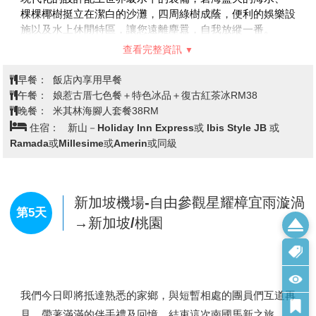
熱帶乳膠睡眠體驗館→土產可可伴手
雲頂高原名牌購物城是全東南亞第一家設在高原的名牌城。
道最初是個紅燈區，當時有一些小販在此擺檔營業，而消費
禮→茨廠街鬼仔巷、REXKL
商店總面積達30萬平方尺，貼心地提供擁有4000個車位的
者是那些來自風月場所的顧客，後來這裡脫胎換骨地成為了
BookXcess大馬最美迷宮書店、源昌
停車場，裡頭共有150家名牌商店，除了國際品牌還有不少
純正的美食勝地。
隆百年郵局→未來太子城、夢幻粉紅
本土牌子，提供每日高達25-65%的折扣優惠！
第3天
水上清真寺→大紅花海上泳池VILLA
【天空交響樂Sky Symphony】
透過懸掛在4層樓高達1001
渡假村→本日好好享受海上住宿體
枚的LED燈球，搭配電影視覺效果，隨著音樂動態變化的互
動打造而出，每隔一小時都會有不同主題的燈光秀，輪番上
驗、漫步渡假村私人沙灘、賞日落美
映哦！
景
註1：遇天候不佳或纜車不定期維修時，改以遊覽車登上雲
頂高原，纜車費用將補貼上下山車資，恕無法退費，不便之
【可可巧克力】
可可是馬來西亞非常重要的經濟作物，甚至
處，尚請鑑諒。
享譽國際的「美祿」更是被馬來西亞人民認為是國民飲料，
註2：賭場規定未滿21歲禁止進入，進入賭場請攜帶本人護
照並著整齊服裝，不得穿短褲、拖鞋。
富有創意力的馬來西亞人民，更是利用熱帶特產水果做為內
註3：天空交響樂Sky Symphony，屬免費活動，如遇不定
餡，讓巧克力產品更具生命力，口味獨特之外也相當具有當
期維修時無法觀賞，無法退費。
地南洋風味。
【雙子星花園廣場】
外表像兩隻玉蜀黍的獨特造型由地面高
【南洋土特產】
在這裡您能選購到各式馬來西亞引以為傲的
聳入天際，旅客對雙子星雙塔(Twin Tower)的印象，就是在
查看完整資訊
土特產，如豆蔻膏、花生糖及名聞中外之肉骨茶、東革阿里
電影「將計就計」中，那令人目眩神迷的畫面。而露天的