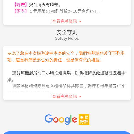
Service Charge
境馬國或遭遣返。
限下列機場或關口進出才可以免辦理簽證。
小費是全世界通行的社會習慣之一在國外旅行，除飛機上以外幾
1.吉隆坡機場 2.蘇丹伊斯梅爾 3.檳城機場 4.蘭卡威機場(吉
乎都有付小費的習慣。旅行業為服務業無底薪，所以小費一直是
打機場) 5.沙巴(亞庇機場) 6.古晉(砂勞越國際機場) 7.柔佛
導遊和司機的主要收入之一，世界各國皆如此，東南亞也不例
進新加坡海關局及移民局 8.柔佛進新加坡關口
外。
【
每人領隊/導遊小費
】
每人每日NT300元*6天=1800元
【其他建議小費】
查看完整資訊
房間小費每間 RM 2／行李小費每件 RM 2／三輪車小費每輛
RM4／按摩小費每人每次RM10
旅遊須知
Travel information
【馬來西亞】
【氣候】
一年四季都是夏天，平均溫度約25～35度之間。 (行
程若有雲頂部份,因山上溫差大,請客人攜帶保暖衣物)
【時差】
與台灣沒有時差。
【匯率】
１元馬幣(RM)約等於8~10元台幣(NT)。
【電壓】
電壓220W，三腳圓身插頭。