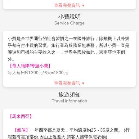
1. 請支付每人領隊/導遊小費：
每人每日300元*6天=1800元
週以下欲前往者，請務必至醫院開立英文適航證明，方能入境。
旅遊景點！
2.小費是全世界通行的社會習慣之一在國外旅行，除飛機上以外
(此屬私人因素，報名時務必主動告知並配合相關規定，因違反規
【巴比倫購物城Pavillion Shopping Mall】
吉隆坡最新最大
幾乎都有付小費的習慣。旅行業為服務業無底薪，所以小費一直
定而不能入境者，得由旅客自行負責)。
是導遊和司機的主要收入之一，世界各國皆如此，東南亞也不例
於2007/09/20新開幕之Pavillion購物城，擁有450間商店，東
8.若因不可抗力或不可歸責於旅行業之事由(因航班、食宿安排、
外。以下為建議小費，敬請參考：
天候、交通…等因素)，部份景點可能會受影響，將由當團領隊/
南亞及歐美等一流品牌皆齊聚在此購物城內。一樓的美食廣
房間小費每間 RM 2／行李小費每件 RM 2／三輪車小費每輛
導遊安排調整。
場，有來自世界各國的高檔餐廳、簡餐速食，甚至還有一個
RM4／按摩小費每人每次RM10
9.上列行程參考資料，於行程參觀內容不減之原則下，領隊/導遊
查看完整資訊
攤位就叫「士林」，販賣的當然是台灣夜市小吃，包括炸雞
3.新辦護照費用（1800元）
得依航空公司班機或旅館確認情形或團體行進之交通狀況，酌情
各種私人消費：電話費、洗衣費、行李超重費、行程外之自費活
排、甜不辣，另有本地的雞肉乾特產店，以及日式連鎖餐
簽證說明
參考調整順序。
動..等。
Visa Instructions
10.團體作業恕不能指定酒店、入住順序及房型，若遇行程表列之
廳、美式咖啡店、中國餐館、娘惹餐等，選擇多樣，讓您自
酒店滿房時，將以其它同等級酒店取代之，請以當團行前說明會
由享受購物樂趣。
資料為準。
【馬來西亞海關入境最新規定】
【千禧星光大道】
吉隆坡夜間最熱鬧，大道上林立著大型購
11.如需求一大床、連通房之特殊房型，請務必報名時先做告知，
馬來西亞免簽證政策延長到30天，所有入境馬國之國人須符合以
物商場，這裏是吉隆坡的黃金地段，百貨商場聚集各國美
因各房型數量有限，恕無法保證一定入住。
下規定：
食。
12.車上會銷售具有紀念性商品及土產，您可就您的需求及意願來
．持有回程機票或前往第三國機票或訂位紀錄
購買，絕不強迫。
．紙本護照效期六個月以上。
13.請注意，因人數不足而不派領隊之團型，若卡單間(例如三人
．證明有足夠的資金在馬來西亞停留（每天100美元）※含信用
報名)，第三人可選擇加床或補單人房差。
卡
查看完整資訊
14.此行程報價適用本國人，持外國護照者每人需另行報價。
馬來西亞不承認雙重國籍，請持同一本護照入出境，出生地馬來
小費說明
西亞的客人，請務必帶馬來西亞放棄國籍證明，否則無法順利入