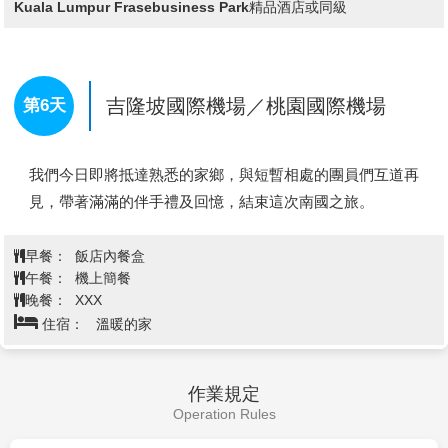
購物城、千禧星光大道
在海面上。每當海水退潮時，清真寺便懸在水上；而海水漲
潮時，清真寺宛如浮在海上。而清真寺面對著西面大海，但
因其特殊的環境，卻也使它有了獨特的美麗。
大紅花渡假村內當然就應該要好好的寵愛自己，享用豐盛的
※如遇回教徒朝拜麥加時間或回教節日時，恕不開放觀光客
渡假村早餐後，享用酒店內提供的各項設施，戶外泳池、健
入內參觀，但仍可在外觀拍照留念。
身房等等設施或參加酒店內活動，享受放鬆渡假的感覺！
【雞場街散步策】
雞場街(Jonker Walk)又有古董街之稱，
街上不乏建築充滿中國風格的樓房民宅，讓人時空錯置的感
巧妙的大紅花朵概念設計讓您有如倘佯在大自然的懷抱中，
覺。在這條古董街上，簡直是個寶藏，遊客喜歡到這裡搜尋
現代化的設計配上世界級水平的裝備，碧海藍天的海水、一
李小龍的紀念品，尋找南國電影的海報，找尋罕有的舊紙
棵棵椰樹挺立在潔白的沙灘，四周綠樹成蔭，便利的娛樂設
幣，包括英治時代、日治時代馬來西亞的鈔票，印度、葡萄
查看完整資訊
施以及水上休閒特區，讓您遠離塵囂，自我放縱一番。
牙、荷蘭，其至中國的舊錢幣、鈔票。
【馬來西亞新地標★★★★★五星大紅花海上泳池VILLA渡
【布達拉再也Putrajaya-未來太子城】
全馬來西亞最大首相
早餐：
酒店內享用早餐
假村】
府，以馬來西亞首位總理的名字命名，望眼整個城市盡是濃
午餐：
【米其林推廌】海角人海鮮粉RM38
「大紅花海上度假村」共有117間空中別墅和552棟海上別
濃的綠意，道路兩旁被一棵棵大樹包圍著，排列成一條長長
晚餐：
方便逛街敬請自理
墅，以坐落在波德申海灣的花蕊形狀海上屋迅速竄紅，搭飛
住宿：
吉隆坡-Bespoke /Fairfield by Marriott Chow Kit
的林蔭大道，這條全長4.2公里的綠色大道，也正是舉行國
機前往吉隆坡機場時，就有機會從空中就會俯瞰到大紅花全
Kuala Lumpur /FOX Hotel Glenmarie Shah Alam/Ibis Style
景。
家慶典和閱兵遊行的場地，首相府佔地相當廣大，其中包
Kuala Lumpur Frasebusiness Park精品酒店或同級
壯觀瑰麗的海上璀璨明珠，獨一無二的夢幻式度假天堂，盡
括：首相官邸、親水公園、粉紅清真寺及行政中心等。
顯豪華尊貴，讓您在休閒的氛圍中享受奢華的時尚生活。寬
※布城湖
：
人工湖也是都市規畫的一部份，為的是提供這新
敞舒適的海上屋房間，給您高雅超凡的生活空間和寬闊無比