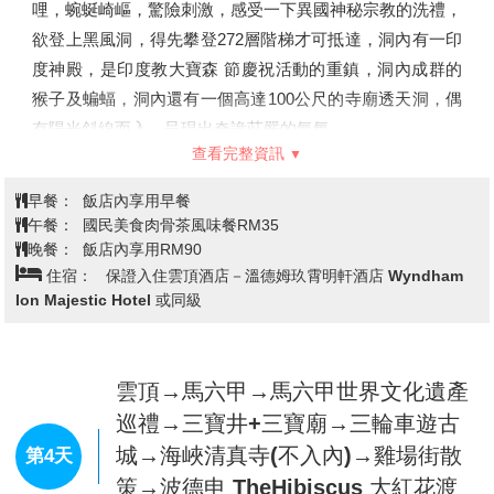
【高等法院】
蘇丹亞都沙高等法院是吉隆坡的標誌性建築，
早餐：
酒店內享用早餐
也是馬來西亞高等法院所在地。 1897年建成，曾經是殖民
午餐：
咖哩魚頭風味餐 RM36
者的總部。設計師們把大樓設計成印度和阿拉伯風格的混合
晚餐：
夜市逛街敬請自理
住宿：
吉隆坡－ Bespoke /Fairfield by Marriott Chow Kit
體，樓的中央有一個很高的鐘樓，鐘樓的造型類似英國
Kuala Lumpur /FOX Hotel Glenmarie Shah Alam/Ibis Style
的“大本鐘”，被稱為馬來西亞大本鐘，鐘樓的頂部加上了一
Kuala Lumpur Frasebusiness Park精品酒店或同級
個金色的半球形圓頂。鐘樓兩側，各有一個塔樓，頂部也都
有金色圓頂。
【馬來西亞國家美術館】
馬來西亞國家美術館於1958年建
吉隆坡→乳膠→吉隆坡最新 IG 打卡
立，致力於典藏本地藝術品並鼓勵在地藝術家和傳統工匠的
景點~黑風洞彩虹階梯→雲頂纜車→
創作，是一個將傳統馬來建築工藝和現代線條美學融合的現
第3天
漫步雲頂高原→雲頂SkySymphony
代藝術場所。
超酷炫幻燈+音樂表演秀
收藏超過 4,000 件藏品，從傳統繪畫到現代裝置，應有盡
有。 它展示了本地和國際藝術家的作品，為文化交流提供
【黑風洞印度教戰神大佛、彩虹階梯】
印度教聖地，洞深十
了重要的平台。
哩，蜿蜒崎嶇，驚險刺激，感受一下異國神秘宗教的洗禮，
【REXKL大馬最美迷宮書店】
這間曾是本地最大的戲院，
欲登上黑風洞，得先攀登272層階梯才可抵達，洞內有一印
分別歷經兩場火災，在2019年才被建築師團隊翻新成現在
度神殿，是印度教大寶森 節慶祝活動的重鎮，洞內成群的
的模樣。現今已搖身一變，成為網紅打卡新熱點！