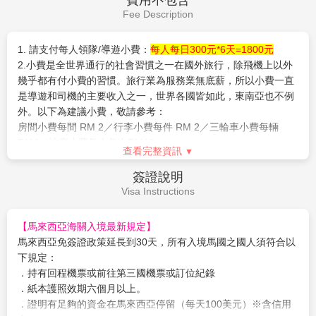
城的國家歷史遺蹟，有六十八米高和位於在第二區的二十五
公頃的公園上。用馬來西亞歷史上的重要時刻和事件，蝕刻
【作業規定+注意事項】
※報名付訂前，請詳細閱讀以下報
名注意事項
在紀念碑上來裝飾。
1.本行程最低出團人數為
10人以上(含)，旅客人數達16人(含)以
【熱帶可可巧克力】
可可是馬來西亞非常重要的經濟作物，
查看完整資訊
上台灣加派領隊隨行服務
，若當團人數不足16人，台灣將不派領
甚至享譽國際的「美祿」更是被馬來西亞人民認為是國民飲
隊隨行，改以個人旅遊MINI TOUR型態進行，但安排外站中文導
費用說明
料，富有創意力的馬來西亞人民，更是利用熱帶特產水果做
遊於當地機場接機並提供全程旅遊服務。故於機場內的過海關、
Fee Description
為內餡，讓巧克力產品更具生命力，口味獨特之外也相當具
辦理入境等相關作業均需由旅客自行處理。
2.本行程已包含
每人托運行李兩件30公斤內，手提行李10公斤
有當地南洋風味。
1. 此行程內所列之景點門票、餐食、住宿(兩人一室)之費用
內
，若有調整，請以說明會資料為準。
2. 使用團體來回機票含每位旅客30公斤拖運行李及7公斤手提行
【南洋土特產】
在這裡您能選購到各式馬來西亞引以為傲的
3.嬰兒(未滿2歲)恕不提供任何免費託運或手提行李件數及機上餐
李，含來回機上簡餐
土特產，如豆蔻膏、花生糖及名聞中外之肉骨茶、東革阿里
食，並與同行成人旅客抱坐於膝上搭乘，航空公司提供嬰兒搖籃
3. 本公司遵照觀光局規定為每位旅客投保250萬履約責任險暨20
等各種土產，不論回國餽贈親友或自用珍藏都十分適宜。
需求，能使用搖籃機位有限，請於付訂時需求，但實際提供需仍
萬意外醫療險
以航空公司回覆為準。
【生命之河】
為了使吉隆坡達到世界級城市水平，2011推
4.
贈送
佔床者每人網卡一張（每天前1GB高速上網，超過降速不
4.
團體報名經確認後，請繳交訂金方以保留機位及後續作業。
介巴生谷計劃，那裡是國家遺產建築群區域，更是吉隆玻開
斷網）
查看完整資訊
5.
一旦完成訂位後，將不得取消訂購或要求退還支付款項。
埠的起點。而生命之河第七區河流淨化是生命之河的先驅工
6.因馬國不承認雙重國籍，強烈建議凡持有多國護照者，一律須
費用不包含
程，已裝置汙水處理系統，當局更在占米清真寺前建立了藍
辦妥馬簽，否則若無法順利入境馬國或遭遣返，概由旅客負全
Fee Description
責，進出台灣+進出馬來西亞務必使用同一本護照。
溪川，以藍色燈光色彩點綴，還有音樂噴泉，美輪美奐的風
7.馬來西亞海關規定懷孕20週以上(含)的孕婦不得入境，懷孕20
景線，這必會吸引更多遊客前來，成為吉隆玻全新的地標及