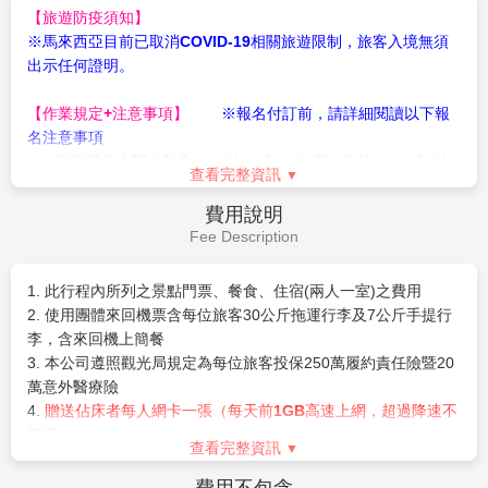
興都市水源及蓄洪等功能。
的體驗。內置二張特大號床鋪，現代化的傢私與陳設，配上
※首相署
：
首相府是首相、副首相、首相署部長、副部長政
由地板直到天花板的落地窗，透明玻璃地板觀海設計，每間
吉隆坡國際機場／桃園國際機場
第6天
海上度假屋都有獨有專用的ROOF LINE特殊強化玻璃缸泳
府秘書長以及行政樓和辦事機構。建於1997年，坐落在布
池，足以讓您安心共度美好時光。
城的山頂，俯瞰優美的布城湖；建築混合馬來、伊斯蘭和歐
酒店擁有私人沙灘，園區的設施、活動選項繁多，絕對不會
我們今日即將抵達熟悉的家鄉，與短暫相處的團員們互道再
洲的建築藝術獨特風格，其中綠穹頂的陶土色大樓獨樹一
讓人感到無聊，不僅食尚玩家曾經採訪，就連周杰倫都來住
見，帶著滿滿的伴手禮及回憶，結束這次南國之旅。
幟，已成為布城的標志性建築。
過喔！
※首相府廣場
：濃濃的綠意道路兩旁被一棵棵大樹包圍著，
早餐：
飯店內餐盒
排列成一條長長的林蔭大道，這條全4.2公里的綠色大道。
午餐：
機上簡餐
【水上粉紅清真寺】
位於總理府和布城湖的右邊。廣場側面
晚餐：
XXX
是水上清真寺的全貌。這座四分之三建於湖面上的水上清真
住宿：
溫暖的家
寺是馬來西亞目前最大的清真寺之一，可以同時容納一萬兩
千人在此做禮拜。每當做禮拜時，清真寺那高高的宣禮塔播
作業規定
放的古蘭經聲悠颺地 縈繞在清真寺的上空十分悅耳。除造
Operation Rules
型漂亮之外也是馬國唯一可進祈禱大廳參觀的清真寺。
※遇回教徒朝拜麥加時間或回教節日時，恕不開放觀光客入
【旅遊防疫須知】
內參觀，但仍可在外觀拍照留念。
※馬來西亞目前已取消COVID-19相關旅遊限制，旅客入境無須
【千禧紀念碑】
千禧紀念碑是一個金屬方尖塔，被認爲是布
出示任何證明。