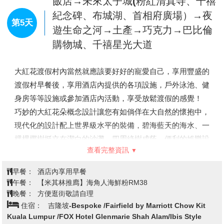
枚的LED燈球，搭配電影視覺效果，隨著音樂動態變化的互
享用早餐後，我們開始前往見證馬六甲的歷史建築，可細心
懷，也有著各式傳統南洋美食。
留意異國文化所在馬六甲擦出的火花及經過漫長的歲月所留
動打造而出，每隔一小時都會有不同主題的燈光秀，輪番上
【雙子星花園廣場】
外表像兩隻玉蜀黍的獨特造型由地面高
下的痕跡。
映 哦！
聳入天際，旅客對雙子星雙塔(Twin Tower)的印象，就是在
【馬六甲古城】
是由一名流亡的王子，「拜裏米蘇拉」所發
註1：遇天候不佳或纜車不定期維修時，改以遊覽車登上雲
電影「將計就計」中，那令人目眩神迷的畫面。而露天的
現，之後發展成東西方進行商業活動的貿易中心。當時進行
頂高原，纜車費用將補貼上下山車資，恕無法退費，不便之
香料、黃金、絲綢、茶葉、鴉片、香煙等貿易，引起了西方
Coffee Shop，更讓人宛如至身巴黎街頭的美麗錯覺。
處，尚請見諒。
殖民強權的注意。
【吉隆坡最大亞羅街夜市】
亞羅街是吉隆坡最有名的美食
註2：賭場規定未滿21歲禁止進入，進入賭場請著整齊服
先後受到葡萄牙、荷蘭及英國的殖民統治。馬六甲市區的部
查看完整資訊
街，這裡匯集了各式各樣的美食，美食品種比茨廠街更為豐
裝，不得穿短褲、拖鞋。
分地方，還保留著這些殖民統治者所遺留下來的建築物及古
註3：天空交響樂Sky Symphony，屬免費活動，如遇不定
富，不過價位相對要更高一點。這條擁有五十多年曆史的街
跡，2008年7月被聯合國教科文組織列為世界文化遺產。
早餐：
飯店內享用早餐
期維修時無法觀賞，無法退費。
道最初是個紅燈區，當時有一些小販在此擺檔營業，而消費
※荷蘭鐘樓、荷蘭紅屋
：荷蘭人在1641年戰勝葡萄牙人後
午餐：
娘惹古厝風味餐RM38
所建造的建築物。當時不但是荷蘭總監居所，也是荷蘭人統
者是那些來自風月場所的顧客，後來這裡脫胎換骨地成為了
晚餐：
渡假村內敬請自理
治馬六甲時期的政府行政中心及市政局。
住宿：
波德申－大紅花海上泳池VILLA渡假村Lexis Hibiscus
純正的美食勝地。
※搭乘坐人力三輪車
：徐徐微風中遊走穿梭於古意盎然的街
Port Dickson或同級※保證入住海上屋※
道上，兩旁古色古香的建築物。
【三寶井.三寶廟】
三寶廟就在三寶山的山腳下，這座廟是
為鄭和而建，後人已經將這位明朝的大使當作神明來崇拜。
此廟建於 1795 年。
飯店→未來太子城(粉紅清真寺、千禧
【馬六甲海峽清真寺Masjid Selat Melaka】
是真的水上清
紀念碑、布城湖、首相府廣場）→夜
真寺，就佇立在馬六甲的海洋上，只有入口處與陸地接壤。
第5天
遊生命之河→土產→巧克力→巴比倫
建築地基以柱子打入海中，讓整座清真寺如干欄式建築般浮