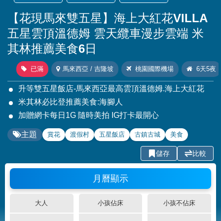
【花現馬來雙五星】海上大紅花VILLA
五星雲頂溫德姆 雲天纜車漫步雲端 米
其林推薦美食6日
已滿
馬來西亞 / 吉隆坡
桃園國際機場
6天5夜
升等雙五星飯店-馬來西亞最高雲頂溫德姆.海上大紅花
米其林必比登推薦美食:海腳人
加贈網卡每日1G 隨時美拍 IG打卡最開心
主題
賞花
渡假村
五星飯店
古鎮古城
美食
儲存
比較
月曆顯示
大人
小孩佔床
小孩不佔床