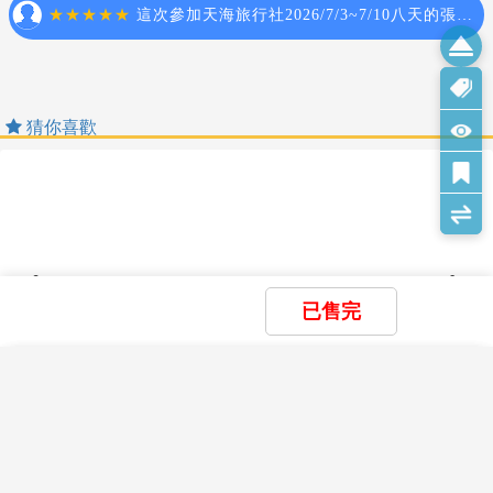
查看完整資訊
【國際電話】
[台灣]打[馬來西亞] 台灣國際冠碼(002)+馬來西亞國碼(60)+馬
安全守則
來西亞區(3)+ 電話號碼
Safety Rules
[馬來西亞]打[台灣] 馬來西亞國際冠碼(00)+台灣國碼(886)+台
北區域號碼(2)+台北家中
※為了您在本次旅遊途中本身的安全，我們特別請您遵守下列事
馬來西亞一般住宿飯店為考量個人衛生，均不提供拖鞋與牙
項，這是我們應盡告知的責任，也是保障您的權益。
刷、牙膏，敬請自備＊
若貴賓需求任何特殊餐食(素食、不吃牛等)，請於報名時告知
請於班機起飛前二小時抵達機場，以免擁擠及延遲辦理登機手
業務。或於國外提前告知領隊協助。
續。
國外飯店大多為２床房間。您可事先需求１大床房間，但需視
領隊將於機場團體集合櫃檯前接待團員，辦理登機手續及行李
當天飯店住房狀況,確認是否給房。
託運後將護照發還給團員。
查看完整資訊
進入海關後，如購買免稅物品，請把握時間，按登機證上說明
已售完
前往登機門登機。
搭乘飛機時，請隨時扣緊安全帶，以免亂流影響安全。
貴重物品請託放至飯店保險箱，如需隨身攜帶切勿離手，小心
×
×
×
我儲存的商品
我瀏覽過的商品
商品比較清單
清除全部
清除全部
清除全部
開始比較
扒手在身旁。
×
住宿飯店時請隨時將房門扣上安全鎖，以策安全；使用浴室時
主題精選行程
請特別注意安全，保持地板乾燥以免因滑倒發生危險；勿在燈上
×
【花現馬來雙五星】海上大紅花VILLA 五
晾衣物、勿在床上吸煙，聽到警報器響請由緊急出口迅速離開。
目前沒有儲存商品
目前沒有比較商品
星雲頂溫德姆 雲天纜車漫步雲端 米其林推
花季楓紅
游泳池未開放時請勿擅自入池游泳，並切記勿單獨入池。