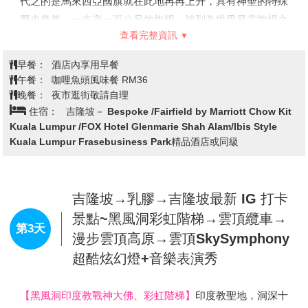
Kuala Lumpur Frasebusiness Park精品酒店或同級
吉隆坡市區觀光(獨立廣場、高等法
院)→馬來西亞國家美術館→超炫
REXKL 復古迷宮書店→茨廠街鬼仔
第2天
巷、百年郵局→雙子星花園廣場→亞
羅夜市
早安！享用異國的早餐後，我們開始探索馬來西亞囉！
【獨立廣場 Dataran Merdeka】
位於吉隆坡車水馬龍的拉
者路，是馬來西亞宣佈獨立、脫離殖民地統治的儀式舉行
地，於1957年8月31日00：01，英國國旗在這裡降下，取而
代之的是馬來西亞國旗就在此地冉冉上升，具有神聖的特殊
歷史意義。一支高一百公尺的旗桿，被列為世界最高旗桿之
查看完整資訊
一，是馬來西亞歷史上最重要的里程碑。