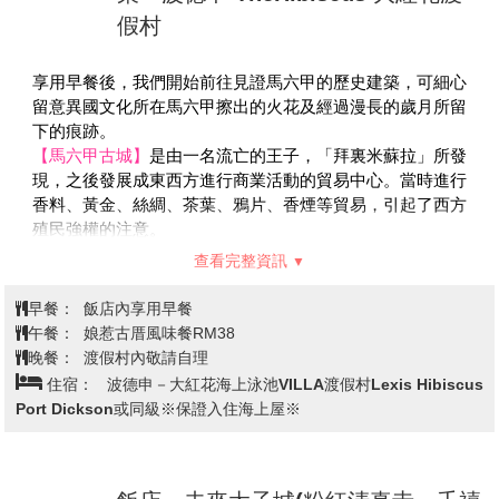
猴子及蝙蝠，洞內還有一個高達100公尺的寺廟透天洞，偶
BookXcess 利用了原先戲院的階梯空間來打造一座壯觀的
有陽光斜線而入，呈現出奇詭莊嚴的氣氛。
書海迷宮。走入迷宮，每個轉角處都充滿驚喜，有些空間狹
查看完整資訊
【乳膠】
由專業人員為您解說馬來西亞特產像膠的生長過程
窄逼仄，走過時還得彎腰低頭，呼應在外頭穿梭茨廠街小巷
及製造乳膠過程，當場亦可試試各式的乳膠產品，也是饋贈
探險之感；有時又突然豁然開朗。一格格四方形的木制書架
早餐：
飯店內享用早餐
親友的好禮物，相信您一定會滿載而歸。
錯綜交疊成一場大型的幾何冒險遊戲。牆身多處盡可能保留
午餐：
國民美食肉骨茶風味餐RM35
今日出發雲頂高原，雲頂上的度假村除了擁有一望無際、登
晚餐：
飯店內享用RM90
原始樣貌，裸露的紅磚水泥和火舌留下的痕跡，帶有濃厚的
住宿：
保證入住雲頂酒店－溫德姆玖霄明軒酒店 Wyndham
高望遠的風景，在這裡還有世界最高的賭場、最快、東南亞
街頭工業風。
Ion Majestic Hotel 或同級
最長的纜車，高原上的飯店並曾破世界紀錄有最大的飯店之
【鬼仔巷互動壁畫街】
有著 140 多年歷史的茨廠街乃吉隆
美譽。
坡最早的開發的唐人街，保存了濃郁的東方風情，猶其在夜
【雲天纜車(Awana Skyway)】
是全東南亞最長最快的纜
間，商販們紛紛沿街擺攤兜售服飾、紀念品、名牌仿冒品以
雲頂→馬六甲→馬六甲世界文化遺產
車，乘坐纜車10 分鐘即可到達雲頂高原，在Awana
及地道美食... 是大馬旅遊必到的觀光景點。鬼仔巷展現了
巡禮→三寶井+三寶廟→三輪車遊古
SkyWay上觀賞風景如畫的雲頂高原景觀，從高空俯視1.3億
1960年代聚居在巷弄間華人移民的生活日常，巷子裡隱藏
城→海峽清真寺(不入內)→雞場街散
第4天
年曆史的熱帶雨林以及令人興奮的馬來西亞 “20世紀福斯世
了六福壁畫，每幅壁畫都藏有韻味十足的故事。
策→波德申 TheHibiscus 大紅花渡
界”，飽覽令人驚歎的360度0全景，感受涼爽的山間空氣，
【源昌隆百年郵局】
除了美真林，唐人街還有一幢非常典雅
纜車配備了特殊的百葉氣窗，為你的空中旅程增添趣味。
假村
且顯眼的英式老建築，這間原建於1911年的老郵局，目前
【天空交響樂Sky Symphony】
透過懸掛在4層樓高達1001
已改為源昌隆咖啡店，這裡不但保留著60年代的復古情