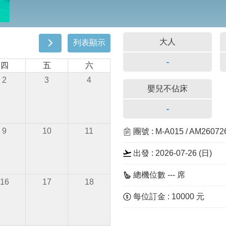
大人
列表顯示
-
四
五
六
2
3
4
嬰兒不佔床
-
9
10
11
團號 : M-A015 / AM2607
出發 : 2026-07-26 (
日
)
總機位數 --- 席
16
17
18
每位訂金 : 10000 元