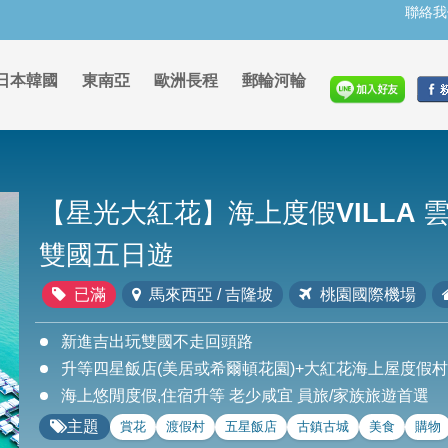
聯絡我
日本韓國
東南亞
歐洲長程
郵輪河輪
【星光大紅花】海上度假VILLA 
雙國五日遊
已滿
馬來西亞 / 吉隆坡
桃園國際機場
新進吉出玩雙國不走回頭路
升等四星飯店(美居或希爾頓花園)+大紅花海上屋度假村
海上悠閒度假,住宿升等 老少咸宜 員旅/家族旅遊首選
主題
賞花
渡假村
五星飯店
古鎮古城
美食
購物