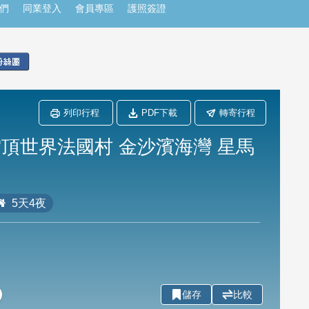
們
同業登入
會員專區
護照簽證
列印行程
PDF下載
轉寄行程
雲頂世界法國村 金沙濱海灣 星馬
5天4夜
儲存
比較