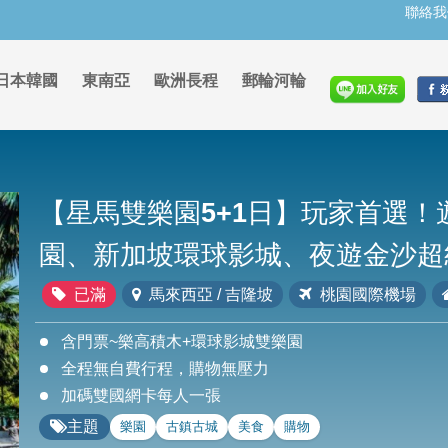
聯絡我
日本韓國
東南亞
歐洲長程
郵輪河輪
【星馬雙樂園5+1日】玩家首選
園、新加坡環球影城、夜遊金沙超
已滿
馬來西亞 / 吉隆坡
桃園國際機場
含門票~樂高積木+環球影城雙樂園
全程無自費行程，購物無壓力
加碼雙國網卡每人一張
主題
樂園
古鎮古城
美食
購物