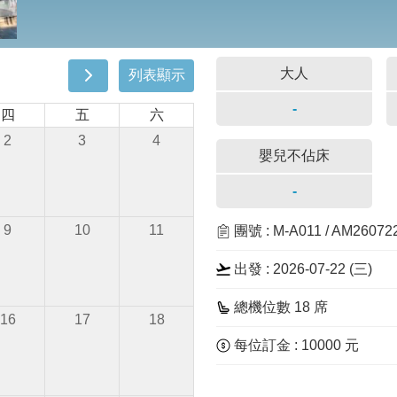
大人
列表顯示
-
四
五
六
2
3
4
嬰兒不佔床
-
9
10
11
團號 : M-A011 / AM26072
出發 : 2026-07-22 (三)
總機位數 18 席
16
17
18
每位訂金 : 10000 元