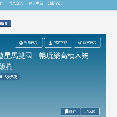
們
同業登入
會員專區
護照簽證
列印行程
PDF下載
轉寄行程
！遊星馬雙國、暢玩樂高積木樂
級樹
6天5夜
儲存
比較