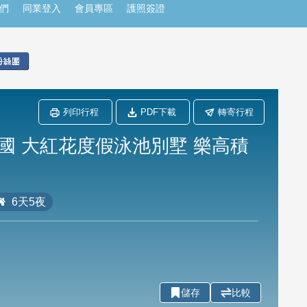
們
同業登入
會員專區
護照簽證
列印行程
PDF下載
轉寄行程
國 大紅花度假泳池別墅 樂高積
6天5夜
儲存
比較