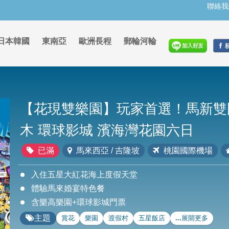
聯絡我
日本韓國
東南亞
歐洲長程
郵輪河輪
【花現雙樂園】玩家首選！馬新雙
木 環球影城 濱海灣花園六日
已滿
馬來西亞 / 吉隆坡
桃園國際機場
入住五星大紅花海上度假天堂
體驗馬來婚宴特色餐
含樂高樂園+環球影城門票
主題
賞花
樂園
渡假村
五星飯店
...展開更多