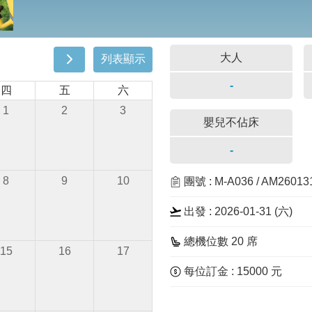
大人
列表顯示
-
四
五
六
1
2
3
嬰兒不佔床
-
8
9
10
團號 : M-A036 / AM2601
出發 : 2026-01-31 (
六
)
總機位數 20 席
15
16
17
每位訂金 : 15000 元