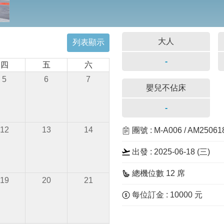
大人
列表顯示
-
四
五
六
5
6
7
嬰兒不佔床
-
12
13
14
團號 : M-A006 / AM2506
出發 : 2025-06-18 (三)
總機位數 12 席
19
20
21
每位訂金 : 10000 元