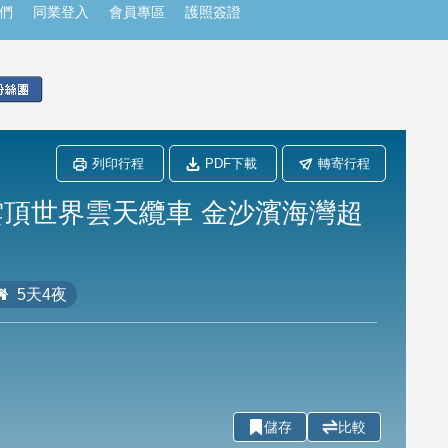
們
同業登入
會員專區
護照簽證
列印行程
PDF下載
轉寄行程
雲頂世界雲天纜車 金沙濱海灣超
5天4夜
儲存
比較