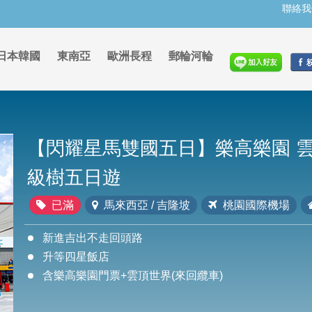
聯絡我
日本韓國
東南亞
歐洲長程
郵輪河輪
【閃耀星馬雙國五日】樂高樂園 
級樹五日遊
已滿
馬來西亞 / 吉隆坡
桃園國際機場
新進吉出不走回頭路
升等四星飯店
含樂高樂園門票+雲頂世界(來回纜車)