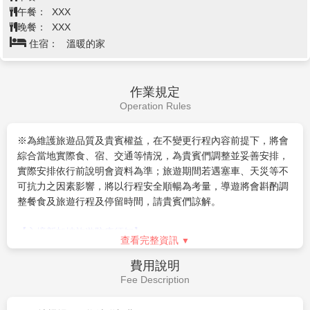
射。由電影大師史蒂芬史匹柏主持的「電影特效片
場」，向遊客揭露驚心動魄電影場景的幕後製作。「28
號片場」則可用來進行實際的電影拍攝。
在此，遊客可在KT經典西餐廳享用紐約傳統燒烤美食或
在王子紐約披薩廳品嘗地道的紐約披薩。
-不容錯過『芝麻街遊樂主題』《芝麻街》於2012年在
紐約區展開一連串表演，包括大鳥、艾摩、甜餅怪、伯
特和厄尼、奧斯卡、葛羅弗和艾比將演出《艾摩小子的
帶著滿滿的禮物及回憶結束這次南國五日的馬來西亞之
夢想》及《我們的摯愛》等舞台秀，還有全球首個以芝
旅，搭機返回台灣溫暖的家。
麻街為主題的室內遊樂項目《義大利麵太空戰》，帶著
小朋友一起度過美好的一天。
早餐：
XXX
3.『科幻城市SCI-FI CITY』
午餐：
XXX
進入時光穿梭機來到未來世界！遊客可登上世界最高的
晚餐：
XXX
雙軌過山車《太空堡壘》，親身參與人類與機械人之
住宿：
溫暖的家
戰，紅、藍兩色雲霄飛車，同時出發，交叉同時運轉。
高速度達82.8km/h~90km/h，最高會升至14層樓的高
空，不時還會再空中來個不期而遇，感受與對面來車幾
作業規定
近碰撞的刺激，連旁觀者都是驚呼連連呢！
Operation Rules
-隆重巨獻『變形金剛3D對決 之終極戰鬥』
此突破性機動遊戲，透過效果逼真的立體場景，精彩演