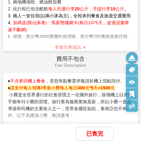
繹電影場景，打造前所未有的感官震撼力。勇闖「變形
※為維護旅遊品質及貴賓權益，在不變更行程內容前提下，將會
金剛」的科幻國度，與「博派」聯手對抗「狂派」變型
綜合當地實際食、宿、交通等情況，為貴賓們調整並妥善安排，
金剛，親身參與3D終極決戰，連場驚險激鬥，影迷們直
實際安排依行前說明會資料為準；旅遊期間若遇塞車、天災等不
呼百遍也不厭倦呢！
可抗力之因素影響，將以行程安全順暢為考量，導遊將會斟酌調
4.『古埃及ANCIENT EGYPT』
整餐食及旅遊行程及停留時間，請貴賓們諒解。
把遊客帶回上世紀的埃及，重現古埃及黃金時代的探險
輝煌。追隨著英勇善戰、膽大心細的考古學家的步跡，
【入境新加坡旅遊防疫須知】
查看完整資訊
在浩瀚沙漠中憑藉冷靜與智慧破解金字塔之謎。無論是
自2023年2月13日起，進入新加坡的短期旅客，將不再需要出示
在地中海風味館解渴充饑，到卡特寶庫尋找古埃及文物
疫苗證明，未完整接種疫苗的旅客亦不需持有出發前陰性的檢測
費用說明
仿製品或是親身經歷木乃伊復仇記雲霄飛車的驚險刺
證明，不再強制購買旅行保險。
Fee Description
激，都是一段段難忘的勇者之旅。
【入境馬來西亞旅遊防疫須知】
5.『失落的世界THE LOST WORLD』
自2022年8月1日起，馬來西亞目前已取消COVID-19相關旅遊限
1. 兩地機場稅、燃油附加費
依「侏羅紀公園」和「未來水世界」兩大深受環球影城
制，旅客入境無須出示任何疫苗接種證明。台灣旅客入境30天內
2. 此行程已包含酷航
每人托運行李20公斤，手提行李10公斤
。
迷熱愛的主題為亮點。重新設計後的侏羅紀河流探險，
免簽證。
3. 兩人一室住宿(以兩小床為主)，全程表列餐食及旅遊交通費用
身臨其境地闖入遠古的恐龍世界，穿梭在茂密的原始熱
4.
加碼送
(限佔床者)：
馬新雙國網卡(每日1G*5天，超過流量降
為考量旅客自身旅遊安全，並顧及同團其他旅客之旅遊權益，我
帶雨林，與恐龍為伍。根據「未來水世界」電影而搬演
速不斷網)
們特別請您配合下列事項，這是我們應盡告知的責任，也是保障
的爆炸性演出，讓遊客可觀賞到唯有環球影城才敢於呈
5. 保險：新台幣4000萬履約保證險、新台幣250萬旅遊責任險、
您的權利。
獻的高超特技。熊熊火焰和沖天水柱在相互烘托下的演
新台幣20萬意外醫療險。
※參團旅客若於境外確診，自採檢日起7日內應暫緩搭機返台。
出，必定讓遊客拍案叫絕。
查看完整資訊
所有衍生之相關費用，例如住宿、餐食、交通、醫療費用…等，
6.『遙遠王國FAR FAR AWAY』
已售完
皆由旅客自行負擔。
費用不包含
根據夢工場動畫出品的史瑞克系列，打造出貴族和夢幻