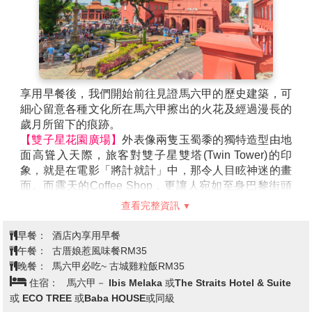
成為了純正的美食勝地。
享用早餐後，我們開始前往見證馬六甲的歷史建築，可
細心留意各種文化所在馬六甲擦出的火花及經過漫長的
歲月所留下的痕跡。
【雙子星花園廣場】
外表像兩隻玉蜀黍的獨特造型由地
面高聳入天際，旅客對雙子星雙塔(Twin Tower)的印
象，就是在電影「將計就計」中，那令人目眩神迷的畫
面。而露天的Coffee Shop，更讓人宛如至身巴黎街頭
的美麗錯覺。
查看完整資訊
【馬六甲古城】
是由一名流亡的王子，「拜裏米蘇拉」
所發現，之後發展成東西方進行商業活動的貿易中心。
早餐：
酒店內享用早餐
當時進行香料、黃金、絲綢、茶葉、鴉片、香煙及香水
午餐：
古厝娘惹風味餐RM35
等貿易，引起了西方殖民強權的注意。
晚餐：
馬六甲必吃~ 古城雞粒飯RM35
先後受到葡萄牙、荷蘭及英國的殖民統治。馬六甲市區
住宿：
馬六甲－ Ibis Melaka 或The Straits Hotel & Suite
的部分地方，還保留著這些殖民統治者所遺留下來的建
或 ECO TREE 或Baba HOUSE或同級
築物及古跡，2008年7月被聯合國教科文組織列為世界