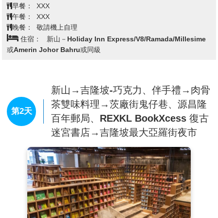
早餐：
XXX
午餐：
XXX
晚餐：
敬請機上自理
住宿：
新山－Holiday Inn Express/V8/Ramada/Millesime
或Amerin Johor Bahru或同級
新山→吉隆坡-巧克力、伴手禮→肉骨
茶雙味料理→茨廠街鬼仔巷、源昌隆
第2天
百年郵局、REXKL BookXcess 復古
迷宮書店→吉隆坡最大亞羅街夜市