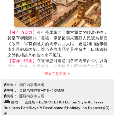
【可可巧克力】
可可是馬來西亞非常重要的經濟作物，
甚至享譽國際的「美祿」更是被馬來西亞人民認為是國
民飲料，富有創意力的馬來西亞人民，更是利用熱帶特
產水果做為內餡，讓巧克力產品更具生命力，口味獨特
之外也相當具有當地南洋風味。
【南洋土特產】
在這裡您能選購到各式馬來西亞引以為
傲的土特產，如豆蔻膏、花生糖及名聞中外之肉骨茶、
東革阿里等各種土產，不論回國餽贈親友或自用珍藏都
查看完整資訊
十分適宜。
【茨廠街鬼仔巷】
若說雙峰塔(KLCC)是吉隆坡地標性建
早餐：
酒店內享用早餐
築，那麼最具歷史代表性的肯定非茨廠街莫屬。有著
午餐：
金鳳凰麵包雞+肉骨茶雙味餐
140 多年歷史的茨廠街乃吉隆坡最早的開發的唐人街，
晚餐：
亞羅街夜市自理
保存了濃郁的東方風情，猶其在夜間，商販們紛紛沿街
住宿：
吉隆坡－BESPOKE HOTEL/Ibis Style KL Fraser
擺攤兜售服飾、紀念品、名牌仿冒品以及地道美食... 是
Business Park/Days/MTree/Cosmo或Holiday Inn Express或同
大馬旅遊必到的觀光景點。
級