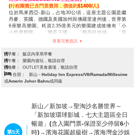
新修建。
(行程團費已含門票費用，價值約$1400/人)
※聖芳濟教堂：
由法國傳教士在西元1849年建立的哥德
位於馬來西亞-新山，占地30公頃，這座主題公園是繼
式教堂，被譽為《東方使徒的聖芳濟》。
丹麥、英國、德國及美國加州與佛羅里達州後，世界第
【三寶井】
三寶廟就在三寶山的山腳下，這座廟是為鄭
6座樂高樂園。耗資2.35億美元的樂園建成後擁有「小
和而建，後人已經將這位明朝的大使當作神明來崇拜。
小世界樂園」、「樂高王國」、「樂高科技城」、「冒
此廟建於 1795 年。
險樂園」及「樂高城市」等五大主題區，眾多娛樂設施
查看完整資訊
【The Shore Sky Tower高空玻璃走廊】
是馬六甲的新
比如雲霄飛車、水上碰碰車等都由積木搭成，讓人驚
觀光景點，位於馬六甲市特高建築物
喜。
早餐：
飯店內享用早餐
TheShoreShoppingGaller
園區內的最大的亮點是「小小世界」主題區，這是由
午餐：
樂園內遊玩，敬請自理
3000萬塊樂高積木打造而成，1:20真實版的迷你小鎮。
晚餐：
OUTLET美食廣場，敬請自理
把來自馬來西亞及世界各地的地標建築和街道風景一一
住宿：
新山－Holiday Inn Express/V8/Ramada/Millesime
展現，充滿地道色彩。
或Amerin Johor Bahru或同級
在奇幻的樂高樂園裡，帶著小朋友們和樂高迷們，發揮
創意，從小小積木也能建立成這夢想的樂園。
【名牌折扣暢貨中心PREMIUM OUTLETS】
為
Premium Outlets Portfolio 旗下第70間購物中心。佔地
新山／新加坡→聖淘沙名勝世界～
約17萬5千平方尺，主要以露天商店設計為主，雲集了
「新加坡環球影城．七大主題區全日
80多位國際名設計師的國際品牌專賣店，每日盡享25%
暢遊」(含入園門票-保證至少停留6小
~ 65%折扣優惠。愛好時尚的顧客必定可以感受到在
時)→濱海花園超級樹→濱海灣金沙娛
Johor Premium Outlets與眾不同的購物體驗。多間名店
第5天