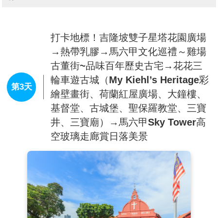
【源昌隆百年郵局】
由百年歷史的老郵政局改建的
「Kafei Dian 源昌隆咖啡店」，源昌隆咖啡店的前身原
是舊時的郵政局，現在雖然改成咖啡店，還是大致保留
原本建築外貌，復古韻味濃厚，拍起照來很有懷舊風
打卡地標！吉隆坡雙子星塔花園廣場
情！
→熱帶乳膠→馬六甲文化巡禮～雞場
【REXKL迷宮書店】
網紅打卡新熱點！這間曾是本地
古董街~品味百年歷史古宅→花花三
最大的戲院，分別在1972年和2002年歷經兩場火災，
輪車遊古城（My Kiehl’s Heritage彩
在2019年才被建築師團隊翻新成現在的模樣。
第3天
BookXcess利用了原先戲院的階梯空間來打造一座壯觀
繪壁畫街、荷蘭紅屋廣場、大鐘樓、
的書海迷宮。走入迷宮，每個轉角處都充滿驚喜，有些
基督堂、古城堡、聖保羅教堂、三寶
空間狹窄逼仄，走過時還得彎腰低頭，呼應在外頭穿梭
井、三寶廟）→馬六甲Sky Tower高
茨廠街小巷探險之感；有時又突然豁然開朗。一格格四
方形的木制書架錯綜交疊成一場大型的幾何冒險遊戲。
空玻璃走廊賞日落美景
牆身多處盡可能保留原始樣貌，裸露的紅磚水泥和火舌
留下的痕跡，帶有濃厚的街頭工業風。
【亞羅街夜市】
阿羅街是吉隆坡最有名的美食街，這裡
匯集了各式各樣的美食，美食品種比茨廠街更為豐富，
號稱東南亞第一美食街。這條擁有五十多年曆史的街道
最初是個紅燈區，當時有一些小販在此擺檔營業，而消
費者是那些來自風月場所的顧客，後來這裡脫胎換骨地