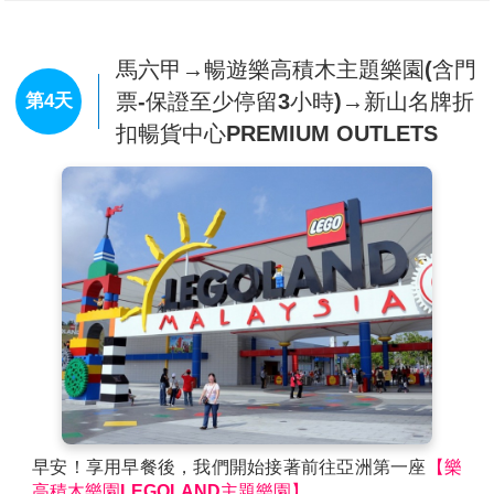
文化遺產。
【雞場街散步策】
雞場街(Jonker Walk)又有古董街之
稱，街上不乏建築充滿中國風格的樓房民宅，讓人時空
馬六甲→暢遊樂高積木主題樂園(含門
錯置的感覺。在這條古董街上，簡直是個寶藏，遊客喜
票-保證至少停留3小時)→新山名牌折
第4天
歡到這裡搜尋李小龍的紀念品，尋找南國電影的海報，
扣暢貨中心PREMIUM OUTLETS
找尋罕有的舊紙幣，包括英治時代、日治時代馬來西亞
的鈔票，印度、葡萄牙、荷蘭，其至中國的舊錢幣、鈔
票。
【花花三輪車遊古城】
※敬請支付三輪車伕小費每台車
馬幣4元。
※葡萄牙廣場：
建西元1980年代後期，是仿造葡萄牙同
類型建築的樣式而建，古意盎然的說明著殖民地的演變
歷史。
※荷蘭鐘樓、荷蘭紅屋：
荷蘭人在西元1641年戰勝葡萄
牙人後，於西元1641年至1660年間興建，以荷蘭磚瓦
砌工及木工技藝建成的建築，正是當時的荷蘭總督及隨
從的官邸，也是歷史遺留下來重要的遺迹。被認為是東
方最古老的荷蘭建築。
※古城門、聖地牙哥碉堡：
葡萄牙人於1511年所造城
早安！享用早餐後，我們開始接著前往亞洲第一座
【樂
堡，後來荷蘭人攻陷這座城堡，將城堡毀掉，之後又重
高積木樂園LEGOLAND主題樂園】
。