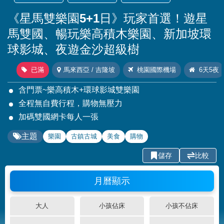
《星馬雙樂園5+1日》玩家首選！遊星
馬雙國、暢玩樂高積木樂園、新加坡環
球影城、夜遊金沙超級樹
已滿
馬來西亞 / 吉隆坡
桃園國際機場
6天5夜
含門票~樂高積木+環球影城雙樂園
全程無自費行程，購物無壓力
加碼雙國網卡每人一張
主題
樂園
古鎮古城
美食
購物
儲存
比較
月曆顯示
大人
小孩佔床
小孩不佔床