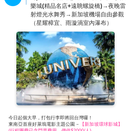
外都有大批旅客和本地人排隊等候入內，而一些本土牌
樂城(精品名店+遠眺螺旋橋)→夜晚雷
子例如VINCCI的鞋履配飾，便宜而實用最受女孩歡
射燈光水舞秀→新加坡機場自由參觀
迎。
（星耀樟宜、雨漩渦室內瀑布）
今日起個大早，打包行李即將回台灣囉！
東南亞首座好萊塢電影主題公園－
【新加坡環球影城】
(行程團費已含門票費用，價值$2000/人)