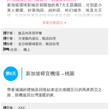
新加坡環球影城目前開放的有7大主題園區，分別是小
黃人樂園、好萊塢區、紐約區、科幻城市、埃及古王
國、失落的世界及史瑞克的遙遠王國。不論是哪項遊樂
設施，新加坡環球影城都能滿足尋求刺激、熱愛電影與
查看完整資訊
充滿想像力的小朋友，為每位遊客帶來難忘的回憶！
★ 新加坡環球影城的七大主題區：
早餐：
飯店內享用早餐
1.
『
小小兵樂園（Minion Land）
』
午餐：
方便園內遊玩，敬請自理
小小兵樂園（小小兵樂園）是新加坡環球影城最新打造
晚餐：
金沙娛樂城逛街，敬請自理
的主題區，帶你走進《神偷奶爸》的爆笑世界，與格
住宿：
機上
魯、小小兵及可愛的三姊妹展開一場充滿驚喜與瘋狂的
冒險。這裡有刺激的「神偷奶爸小黃人鬧翻天」模擬飛
車體驗，讓你化身小黃人在格魯的實驗室中橫衝直撞；
還有輕鬆愉快的「小黃人舞會旋轉木馬」和「萌樂狼
新加坡樟宜機場→桃園
第6天
舞」另外，樂園內還設有多場角色見面會、舞蹈派對以
及獨家主題美食與壁紙店，讓人玩得開心、玩得開心！
別錯過超人氣的「神偷奶爸小兵鬧翻天」騎乘項目，帶
你穿越格魯家的超級惡棍實驗室，還能親身變身成為一
個又搞笑又淘氣的小小兵！
2.『紐約大道NEW YORK』
投入美國最繁華、最矜貴的國際大都會，感受其魅力四