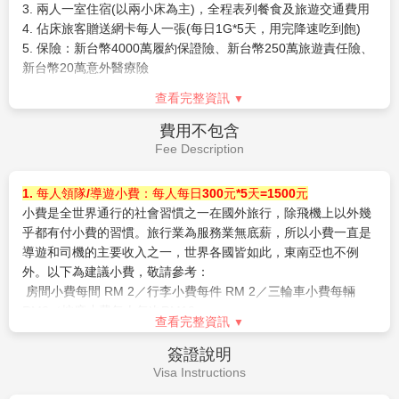
3. 兩人一室住宿(以兩小床為主)，全程表列餐食及旅遊交通費用
※參團旅客若於境外確診，自採檢日起7日內應暫緩搭機返台。
4. 佔床旅客贈送網卡每人一張(每日1G*5天，用完降速吃到飽)
所有衍生之相關費用，例如住宿、餐食、交通、醫療費用…等，
5. 保險：新台幣4000萬履約保證險、新台幣250萬旅遊責任險、
皆由旅客自行負擔。
新台幣20萬意外醫療險
※相關出入境限制規定，依本國與旅遊行程當地政府規範為主，
本公司將依最新規定滾動式調整出入境說明事項。
查看完整資訊
※提醒您，須遵守旅遊目的國之防疫規範與返臺後之本國檢疫措
施。
費用不包含
Fee Description
【作業規定+注意事項】
※報名付訂前，請詳細閱讀以下報
1. 每人領隊/導遊小費：每人每日300元*5天=1500元
名注意事項
小費是全世界通行的社會習慣之一在國外旅行，除飛機上以外幾
1. 本行程最低出團人數為
乎都有付小費的習慣。旅行業為服務業無底薪，所以小費一直是
20人以上(含)，旅客人數達20人(含)
以上台灣加派領隊隨行服務
導遊和司機的主要收入之一，世界各國皆如此，東南亞也不例
，若當團人數不足20人，台灣將不派
領隊隨行，改以個人旅遊MINI TOUR型態進行，但安排外站中文
外。以下為建議小費，敬請參考：
導遊於當地機場接機並提供全程旅遊服務。故於機場內的過海
房間小費每間 RM 2／行李小費每件 RM 2／三輪車小費每輛
關、辦理入境等相關作業均需由旅客自行處理。
RM2／按摩小費每人每次RM10
查看完整資訊
2. 本行程已包含
2. 新辦護照費用（1800元）
每人托運行李限一件23公斤，手提行李7公
斤
準備資料：白底彩色照片二張、身份證正本(若14歲以小孩無身
，若有調整，恕不另行通知。
簽證說明
3. 嬰兒(未滿2歲)恕不提供任何免費託運或手提行李件數及機上
份證者需附戶口名簿或戶口謄本正本、未除役者附退伍令，未滿
Visa Instructions
餐食，並與同行成人旅客抱坐於膝上搭乘，航空公司提供嬰兒搖
20歲須附父母同意書)