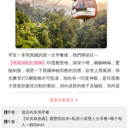
分別歷經兩場火災，在2019年才被建築師團隊翻新成現在
的模樣。現今已搖身一變，成為網紅打卡新熱點！
BookXcess 利用了原先戲院的階梯空間來打造一座壯觀的
書海迷宮。走入迷宮，每個轉角處都充滿驚喜，有些空間狹
窄逼仄，走過時還得彎腰低頭，呼應在外頭穿梭茨廠街小巷
探險之感；有時又突然豁然開朗。一格格四方形的木制書架
錯綜交疊成一場大型的幾何冒險遊戲。牆身多處盡可能保留
早安！享用異國的第一次早餐後，我們將前往～
原始樣貌，裸露的紅磚水泥和火舌留下的痕跡，帶有濃厚的
【黑風洞彩虹階梯】
印度教聖地，洞深十哩，蜿蜒崎嶇，驚
街頭工業風。
險刺激，感受一下異國神秘宗教的洗禮，欲登上黑風洞，得
【茨廠街鬼仔巷】
若說雙峰塔 (KLCC) 是吉隆坡地標性建
先攀登272層階梯才可抵達，洞內有一印度神殿，是印度教
築，那麼最具歷史代表性的肯定非茨廠街莫屬。有著 140
大寶森節慶祝活動的重鎮，洞內成群的猴子及蝙蝠，洞內還
多年歷史的茨廠街乃吉隆坡最早的開發的唐人街，保存了濃
有一個高達100公尺的寺廟透天洞，偶有陽光斜線而入，呈
郁的東方風情，猶其在夜間，商販們紛紛沿街擺攤兜售服
查看完整資訊
現出奇詭莊嚴的氣氛。
飾、紀念品、名牌仿冒品以及地道美食... 是大馬國內及國
近年階梯刷上了繽紛色彩，這次整修是從孔雀的羽毛獲得的
早餐：
酒店內享用早餐
外旅客必到的觀光景點。近年這裡再次經過維修重建，除了
靈感，更加增添了宗教特色，由於這裡是印度教徒在大寶森
【米其林推薦】麗豐啦啦米+私房小菜雙人分享餐+椰子每
午餐：
保留鬼仔巷百年歷史留下的建築之餘，還增添了幾幅壁畫，
節酬神還願的地點，這樣充滿印度風情的色彩更別具意義。
人一顆RM40