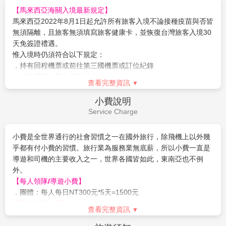
籃需求，能使用搖籃機位有限，請於付訂時需求，但實際提供需
3. 各種私人消費：電話費、洗衣費、行李超重費、行程外之自費
【馬來西亞海關入境最新規定】
仍以航空公司回覆為準。
活動..等。
馬來西亞2022年8月1日起允許所有旅客入境不論接種疫苗與否皆
4. 因馬國/新國皆不承認雙重國籍，強烈建議凡持有多國護照
無須隔離，且旅客無須填寫旅客健康卡，並恢復台灣旅客入境30
者，一律須與報名時提供之護照資料入出境，否則若無法順利入
天免簽證禮遇。
境馬國或遭遣返，概由旅客負全責。
惟入境時仍須符合以下規定：
5. 馬來西亞海關規定懷孕20週以上(含)的孕婦不得入境，懷孕
．持有回程機票或前往第三國機票或訂位紀錄
20週以下欲前往者，請務必至醫院開立英文適航證明，方能入
．紙本護照效期六個月以上。
查看完整資訊
境。(此屬私人因素，報名時務必主動告知並配合相關規定，因違
．證明有足夠的資金在馬來西亞停留（每天100美元）※含信用
反規定而不能入境者，得由旅客自行負責)。
卡
小費說明
6. 若因不可抗力或不可歸責於旅行業之事由(因航班、食宿安
Service Charge
馬來西亞不承認雙重國籍，請持同一本護照入出境，出生地馬來
排、天候、交通…等因素)，部份景點可能會受影響，將由當團領
西亞的客人，請務必帶馬來西亞放棄國籍證明，否則無法順利入
隊/導遊安排調整。
小費是全世界通行的社會習慣之一在國外旅行，除飛機上以外幾
境馬國或遭遣返。
7. 上列行程參考資料，於行程參觀內容不減之原則下，領隊/導
乎都有付小費的習慣。旅行業為服務業無底薪，所以小費一直是
限下列機場或關口進出才可以免辦理簽證。
遊得依航空公司班機或旅館確認情形或團體行進之交通狀況，酌
導遊和司機的主要收入之一，世界各國皆如此，東南亞也不例
1.吉隆坡機場 2.蘇丹伊斯梅爾 3.檳城機場 4.蘭卡威機場(吉
情參考調整順序。
外。
打機場) 5.沙巴(亞庇機場) 6.古晉(砂勞越國際機場) 7.柔佛
8. 團體作業恕不能指定酒店、入住順序及房型，若遇行程表列
【
每人領隊/導遊小費
】
進新加坡海關局及移民局 8.柔佛進新加坡關口
之酒店滿房時，將以其它同等級酒店取代之，請以當團行前說明
．團體：每人每日NT300元*5天=1500元
會資料為準。
【其他建議小費】
9. 因人數不足而不派領隊之團型，若卡單間(例如三人報名)，
查看完整資訊
房間小費每間 RM 2／行李小費每件 RM 2／三輪車小費每輛
第三人可選擇加床或補單人房差。
RM2／按摩小費每人每次RM10