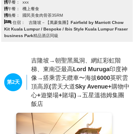
早餐：
xxx
粉紅清真寺、親水公園、及行政中心等。
午餐：
機上餐食
【水上粉紅清真寺】
位於總理府和布城湖的右邊。廣場側面
晚餐：
國民美食肉骨茶35RM
住宿：
吉隆坡－【萬豪集團】Fairfield by Marriott Chow
是水上清真寺的全貌。這座四分之三建於湖面上的水上清真
Kit Kuala Lumpur / Bespoke / Ibis Style Kuala Lumpur Fraser
寺是馬來西亞目前最大的清真寺之一，可以同時容納一萬兩
business Park精品酒店同級
千人在此做禮拜。每當做禮拜時，清真寺那高高的宣禮塔内
播放的古蘭經聲悠颺地縈繞在清真寺的上空十分悦耳。除造
型漂亮之外也是馬國唯一可進祈禱大廳參觀的清真寺。
吉隆坡→朝聖黑風洞、網紅彩虹階
※遇回教徒朝拜麥加時間或回教節日時，恕不開放觀光客入
梯、東南亞最高Lord Muruga印度神
內參觀，但仍可在外觀拍照留念。
【千禧紀念碑】
被認爲是布城的國家歷史遺蹟，千禧紀念碑
像→搭乘雲天纜車〜海拔6000英呎雲
第2天
是一個金屬方尖塔，有六十八米高和位於在第二區的二十五
頂高原(雲天大道Sky Avenue+購物中
公頃的公園上。用馬來西亞歷史上的重要時刻和事件，蝕刻
心+遊樂場+賭場)→五星溫德姆集團
在紀念碑上來裝飾它。
飯店
之後在領隊導遊帶領下，前往吉隆坡國際機場辦理登機手
續，帶著滿滿的禮物及回憶結束這次南國五日的馬來西亞之
旅，搭機返回台灣溫暖的家。
【REXKL大馬最美迷宮書店】
這間曾是本地最大的戲院，