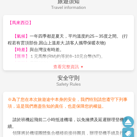
旅遊須知
10. 用車：10人以上28-45座車為主(司機+中文導遊) 。
Travel information
11. 餐食：中式料理，馬段-7~10人以合菜7~8菜1湯為主。自
助餐則不在此限。
12. 東南亞酒店近年推廣環保概念，實施客房服務不提供牙膏
【馬來西亞】
牙刷及拖鞋等消耗品，請旅客務必自行攜帶，另部份酒店不主動
每天更換毛巾，若有需要，需請通知客房人員更換，敬請見諒。
【氣候】
一年四季都是夏天，平均溫度約25～35度之間。 (行
13. 馬來西亞當地自來水水質偏黃，為當地自來水公司處理問
程若有雲頂部份,因山上溫差大,請客人攜帶保暖衣物)
題，但合乎當地政府標準，地區性會因下雨過後，導致該區酒店
【時差】
與台灣沒有時差。
用水偏黃，敬請見諒。
【匯率】
１元馬幣(RM)約等於8~10元台幣(NT)。
14. 行程設定為團體旅遊行程，為顧及旅客於出遊期間之人身
【電壓】
電壓220W，三腳圓身插頭。
查看完整資訊
安全及相關問題，於旅遊行程期間，恕無法接受脫隊之要求。
【國際電話】
15. 馬來西亞及新加坡為禁煙國家，除政府允許的開放空間，
[台灣]打[馬來西亞] 台灣國際冠碼(002)+馬來西亞國碼(60)+馬
安全守則
其公共場所及飯店禁煙房間內一律禁止
來西亞區(3)+ 電話號碼
Safety Rules
抽煙，違反規定將會處以高額罰款。
[馬來西亞]打[台灣] 馬來西亞國際冠碼(00)+台灣國碼(886)+台
16.
入境馬來西亞不能攜帶香煙
，違反規定將會處以高額罰
北區域號碼(2)+台北家中
※為了您在本次旅遊途中本身的安全，我們特別請您遵守下列事
款，請旅客配合遵守。
馬來西亞一般住宿飯店為考量個人衛生，均不提供拖鞋與牙
項，這是我們應盡告知的責任，也是保障您的權益。
17. 此行程購物參觀景點：土產、乳膠、巧克力。
刷、牙膏，敬請自備＊
18. 車上會銷售具有紀念性商品及土產，您可就您的需求及意
若貴賓需求任何特殊餐食(素食、不吃牛等)，請於報名時告知
請於班機起飛前二小時抵達機場，以免擁擠及延遲辦理登機手
願來購買，絕不強迫。
業務。或於國外提前告知領隊協助。
續。
19. 此行程報價適用本國人，持外國護照者每人需另行報價。
空中特殊餐，請務必班機起飛前48小時告知，否則不及作業
領隊將於機場團體集合櫃檯前接待團員，辦理登機手續及行李
國外飯店大多為２床房間。您可事先需求１大床房間，但需視