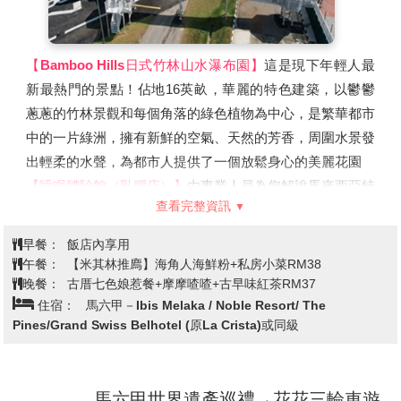
【Bamboo Hills日式竹林山水瀑布園】
這是現下年輕人最
新最熱門的景點！佔地16英畝，華麗的特色建築，以鬱鬱
蔥蔥的竹林景觀和每個角落的綠色植物為中心，是繁華都市
中的一片綠洲，擁有新鮮的空氣、天然的芳香，周圍水景發
出輕柔的水聲，為都市人提供了一個放鬆身心的美麗花園
【睡眠體驗館（乳膠店）】
由專業人員為您解說馬來西亞特
查看完整資訊
產像膠的生長過程及製造乳膠過程，當場亦可試試各式的乳
膠產品，也是饋贈親友的好禮物，相信您一定會滿載而歸。
早餐：
飯店內享用
【Coach Airways A Famosa Outlet】
美國著名奢侈時尚品
午餐：
【米其林推廌】海角人海鮮粉+私房小菜RM38
牌Coach推出了以航空旅行為主題的精品店
晚餐：
古厝七色娘惹餐+摩摩喳喳+古早味紅茶RM37
住宿：
馬六甲－Ibis Melaka / Noble Resort/ The
CoachAirways，將精品零售業推向了新的高度。這家獨一
Pines/Grand Swiss Belhotel (原La Crista)或同級
無二的零售場所位於馬六甲自由港愛化摩沙名品折扣店的一
架正宗飛機內，散發著非凡的購物氛圍。
馬六甲世界遺產巡禮→花花三輪車遊