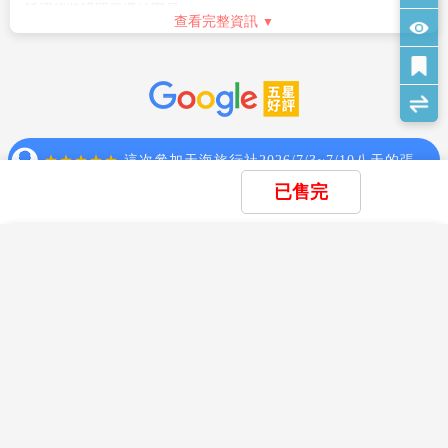
託運後將護照發還給團員。
查看完整資訊
當天飯店住房狀況,確認是否給房。
進入海關後，如購買免稅物品，請把握時間，按登機證上說明
前往登機門登機。
搭乘飛機時，請隨時扣緊安全帶，以免亂流影響安全。
貴重物品請託放至飯店保險箱，如需隨身攜帶切勿離手，小心
扒手在身旁。
住宿飯店時請隨時將房門扣上安全鎖，以策安全；使用浴室時
請特別注意安全，保持地板乾燥以免因滑倒發生危險；勿在燈上
晾衣物、勿在床上吸煙，聽到警報器響請由緊急出口迅速離開。
已售完
游泳池未開放時請勿擅自入池游泳，並切記勿單獨入池。
搭乘船隻請務必穿著救生衣，前往海邊戲水請務必穿著救生
×
×
衣，並勿超越安全警戒線。
×
我儲存的商品
我瀏覽過的商品
商品比較清單
清除全部
清除全部
清除全部
開始比較
猜你喜歡
自費活動如具有刺激性，請衡量自己身體狀況請勿勉強參加。
×
主題精選行程
孕婦及個人患有心臟病、高血壓或其他等慢性疾病旅客請勿參
×
加，如：水上活動、溫泉..等易增加身體負擔具有刺激性的活
【長榮五星馬來】馬來五星度假 五星雲頂
目前沒有儲存商品
目前沒有比較商品
動。
溫德姆漫遊歷史老城區五日
花季楓紅
搭車時請勿任意更換座位，頭、手請勿伸出窗外，上下車時請
20,900
12/14
賞花
賞櫻
賞楓
TWD
注意來車以免發生危險。
搭乘纜車時請依序上下，聽從工作人員指揮。
雪季極地
團體需一起活動，途中若要離隊需徵得領隊同意以免發生意