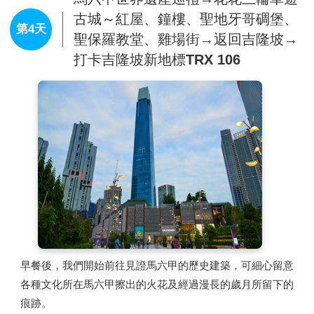
古城～紅屋、鐘樓、聖地牙哥碉堡、
第4天
聖保羅教堂、雞場街→返回吉隆坡→
打卡吉隆坡新地標TRX 106
早餐後，我們開始前往見證馬六甲的歷史建築，可細心留意
各種文化所在馬六甲擦出的火花及經過漫長的歲月所留下的
痕跡。