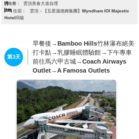
以壁畫來描述當年居民居住的情景。
晚餐：
雲頂美食大道自理
【雲天纜車(Awana Skyway)】
是全東南亞最長最快的纜
住宿：
雲頂－【五星溫德姆集團】Wyndham IOI Majestic
車，乘坐纜車10 分鐘即可到達雲頂高原，在Awana
Hotel同級
SkyWay上觀賞風景如畫的雲頂高原景觀，從高空俯視1.3億
年曆史的熱帶雨林以及令人興奮的馬來西亞 “20世紀福斯世
界”，飽覽令人驚歎的360度0全景，感受涼爽的山間空氣，
早餐後→Bamboo Hills竹林瀑布絕美
纜車配備了特殊的百葉氣窗，為你的空中旅程增添趣味。
打卡點→乳膠睡眠體驗館→下午專車
【天空交響樂Sky Symphony】
透過懸掛在4層樓高達1001
第3天
前往馬六甲古城→Coach Airways
枚的LED燈球，搭配電影視覺效果，隨著音樂動態變化的互
Outlet→A Famosa Outlets
動打造而出，每隔一小時都會有不同主題的燈光秀，輪番上
映 哦！
註1：遇天候不佳或纜車不定期維修時，改以遊覽車登上雲
頂高原，纜車費用將補貼上下山車資，恕無法退費，不便之
處，尚請鑑諒。
註2：賭場規定未滿21歲禁止進入，進入賭場請著整齊服
裝，不得穿短褲、拖鞋。
註3：天空交響樂Sky Symphony，屬免費活動，如遇不定
期維修時無法觀賞，無法退費。