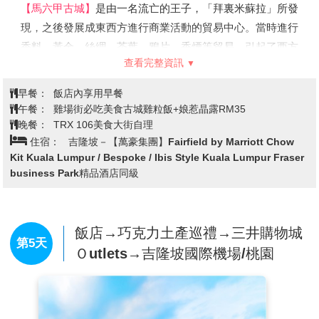
【馬六甲古城】
是由一名流亡的王子，「拜裏米蘇拉」所發
現，之後發展成東西方進行商業活動的貿易中心。當時進行
香料、黃金、絲綢、茶葉、鴉片、香煙等貿易，引起了西方
查看完整資訊
殖民強權的注意。
先後受到葡萄牙、荷蘭及英國的殖民統治。馬六甲市區的部
早餐：
飯店內享用早餐
分地方，還保留著這些殖民統治者所遺留下來的建築物及古
午餐：
雞場街必吃美食古城雞粒飯+娘惹晶露RM35
跡，2008年7月被聯合國教科文組織列為世界文化遺產。
晚餐：
TRX 106美食大街自理
【花花三輪車遊古城】
※敬請支付三輪車伕小費每台車馬幣
住宿：
吉隆坡－【萬豪集團】Fairfield by Marriott Chow
2元。
Kit Kuala Lumpur / Bespoke / Ibis Style Kuala Lumpur Fraser
business Park精品酒店同級
※葡萄牙廣場：
建西元1980年代後期，是仿造葡萄牙同類
型建築的樣式而建，古意盎然的說明著殖民地的演變歷史。
※荷蘭鐘樓、荷蘭紅屋：
荷蘭人在西元1641年戰勝葡萄牙
飯店→巧克力土產巡禮→三井購物城
人後，於西元1641年至1660年間興建，以荷蘭磚瓦砌工及
第5天
木工技藝建成的建築，正是當時的荷蘭總督及隨從的官邸，
Ｏutlets→吉隆坡國際機場/桃園
也是歷史遺留下來重要的遺迹。被認為是東方最古老的荷蘭
建築。
※古城門、聖地牙哥碉堡：
葡萄牙人於1511年所造城堡，