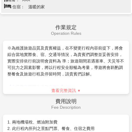
住宿：
溫暖的家
內亦設有航班顯示屏，提供第一手航機資訊，讓大家爭分奪
秒作最後購物衝刺，Outlet更不時有活動及表演舉行，滿足
購買欲之餘，也可享受免費娛樂。
作業規定
Operation Rules
※為維護旅遊品質及貴賓權益，在不變更行程內容前提下，將會
綜合當地實際食、宿、交通等情況，為貴賓們調整並妥善安排，
實際安排依行前說明會資料為 準；旅遊期間若遇塞車、天災等不
可抗力之因素影響，將以行程安全順暢為考量，導遊將會斟酌調
整餐食及旅遊行程及停留時間，請貴賓們諒解。
【入境馬來西亞旅遊防疫須知】
查看完整資訊
自2022年8月1日起，馬來西亞目前已取消COVID-19相關旅遊限
制，旅客入境無須出示任何疫苗接種證明。台灣旅客入境30天內
費用說明
免簽證。
Fee Description
為考量旅客自身旅遊安全，並顧及同團其他旅客之旅遊權益，我
1. 兩地機場稅、燃油附加費
們特別請您配合下列事項，這是我們應盡告知的責任，也是保障
2. 此行程內所列之景點門票、餐食、住宿之費用
您的權利。