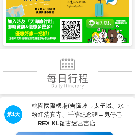
桃園國際機場/吉隆坡→太子城、水上
粉紅清真寺、千禧紀念碑→鬼仔巷
第1天
→REX KL復古迷宮書店