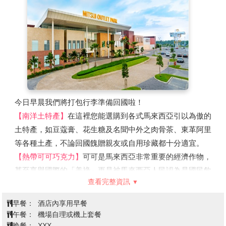
後來荷蘭人攻陷這座城堡，將城堡毀掉，之後又重新修建。
※聖保羅教堂：
是馬六甲聖保羅山頂上的一座古老教堂。最
初由以為葡萄牙貴族建於1521年，為了感激聖母保佑他平
安度過風暴。也是歐洲人在東南亞修建的最古老教堂
【雞場街散步策】
雞場街(Jonker Walk)又有古董街之稱，
街上不乏建築充滿中國風格的樓房民宅，讓人時空錯置的感
覺。在這條古董街上，簡直是個寶藏，遊客喜歡到這裡搜尋
李小龍的紀念品，尋找南國電影的海報，找尋罕有的舊紙
今日早晨我們將打包行李準備回國啦！
幣，包括英治時代、日治時代馬來西亞的鈔票，印度、葡萄
【南洋土特產】
在這裡您能選購到各式馬來西亞引以為傲的
牙、荷蘭，其至中國的舊錢幣、鈔票。
土特產，如豆蔻膏、花生糖及名聞中外之肉骨茶、東革阿里
【吉隆坡新地標TRX 106】
吉隆坡全新購物地標與社交中心
等各種土產，不論回國餽贈親友或自用珍藏都十分適宜。
的The Exchange TRX，除了以220 萬平方英尺的超大購物
【熱帶可可巧克力】
可可是馬來西亞非常重要的經濟作物，
空間，迎接超過 400 個全球知名品牌，結合永續設計的The
甚至享譽國際的「美祿」更是被馬來西亞人民認為是國民飲
查看完整資訊
Exchange TRX，更將打造出廣達10英畝的屋頂公園，並且
料，富有創意力的馬來西亞人民，更是利用熱帶特產水果做
將在公園內種植超過15萬棵、約150種在地原生植物，以豐
為內餡，讓巧克力產品更具生命力，口味獨特之外也相當具
早餐：
酒店內享用早餐
富多樣的屋頂生態系統，建構起這座新型態商場的綠色面貌
有當地南洋風味。
午餐：
機場自理或機上套餐
與開放式體驗情境。
【三井Outlet】
距離吉隆坡國際機場僅需約10分鐘車程，場
晚餐：
XXX