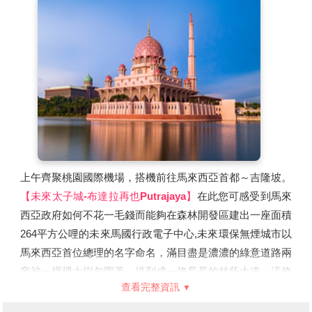
上午齊聚桃園國際機場，搭機前往馬來西亞首都～吉隆坡。
【未來太子城-布達拉再也Putrajaya】
在此您可感受到馬來
西亞政府如何不花一毛錢而能夠在森林開發區建出一座面積
264平方公哩的未來馬國行政電子中心,未來環保無煙城市以
馬來西亞首位總理的名字命名，滿目盡是濃濃的綠意道路兩
旁被一棵棵大樹包圍著，排列成一條長長的林蔭大道，這條
查看完整資訊
全4.2公里的綠色大道，也正是舉行國家慶典和閱兵遊行的
場地相府佔地相當廣大，其中包括：首相府花園廣場、水上