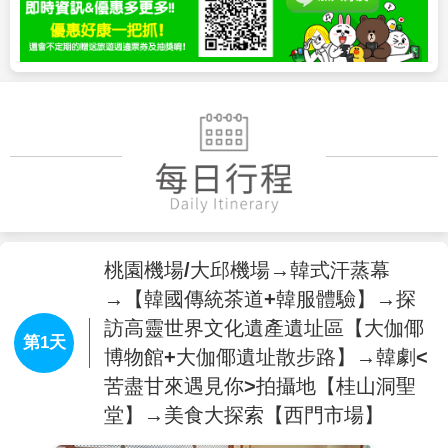
桃園機場/大邱機場→韓式汗蒸幕
→【韓國傳統茶道+韓服體驗】→探
訪高靈世界文化遺產遺址區【大伽倻
第1天
博物館+大伽倻遺址散步路】→韓劇<
苦盡甘來遇見你>拍攝地【桂山洞聖
堂】→美食大探索【西門市場】