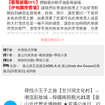
【藍莓披薩DIY】
體驗親自動手做藍莓披薩。
【伊甸園滑雪場】
讓我們在導遊的指導之下由穿雪鞋
開始到練習走路煞車，跌倒，滑行，讓您嘗試一下前所
未有的滑雪之樂，如果滑累了您還可在此堆堆雪人或是
和大打雪仗也是一種不同的感受。讓您在短時間內掌握
滑雪的竅門，盡情享受無拘無束奔放的滑雪樂趣，也逐
漸體會到滑雪之速度快感，當中您會有前所未有的不同
體驗！
查看完整資訊
註：滑雪手套~韓幣20000及護目鏡~韓幣20000及安全帽~韓國10000
及纜車券，可依個人需求，自行租用，購買。(價錢以現場為主)
早餐：
外用韓式早餐
註：如滑雪場因天氣因素未開放，行程則改走釜山樂天世界。
午餐：
釜山代表美食~豬肉湯飯+季節小菜
【The Bay 101欣賞釜山絕美夜景】
為位於海雲臺的
晚餐：
烤肉吃到飽+季節小菜
複合文化藝術空間，是吸引許多遊客前來造訪的夜景勝
住宿：
釜山原五花酒店ADELA 或 釜山Grab the Ocean松島
地。旁邊就是美麗的釜山海景，搭配大樓建築的燈光，
飯店(四星酒店) 或同級
堪稱釜山絕美的夜景之一。一邊品嚐咖啡或啤酒，一邊
欣賞夜景，享受一下渡假的優閒。而這裡也是許多韓星
喜歡來到的地方，譬如也是釜山人的樂團CN BLUE主唱
尋找小王子之旅【甘川洞文化村】→
鄭容和，也是非常喜歡到這裡享受美麗的夜景。
潮流彩妝城→韓國南部觀光21選【釜
山近代歷史博物館 ★若遇公休日，行