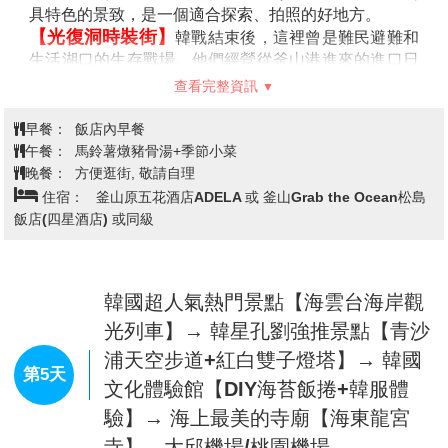
具特色的景致，是一個適合探索、拍照的好地方。
【光復洞時裝街】
韓戰結束後，這裡曾是難民避難和
生活湖口的生存戰場。他們經營從釜山港進來的進口日
用品來養家糊口，此市場便也因而得名；現在這裡銷售
查看完整資訊
的商品包括時裝、皮革製品、電子產品、玩具等。比一
般便宜20～30%，因此頗受國內外遊人歡迎。
早餐：
飯店內早餐
【國際市場】
因為一部同名電影《國際市場》，這裡
午餐：
馬鈴薯燉豬骨湯+季節小菜
成為了更加走紅的地方。在韓國實現光復之後，剛開始
晚餐：
方便逛街, 敬請自理
把這裡當成販賣日本戰時物資的地方，現在，這裡與南
住宿：
釜山原五花酒店ADELA 或 釜山Grab the Ocean松島
浦洞，富平罐頭市場，昌善洞美食街等相連，形成了一
飯店(四星酒店) 或同級
大片規模的旅遊景區。
【BIFF國際電影廣場】
以介紹各種題材的全世界電
影文化，挖掘新人，重新評價被遺忘的作品和作家為宗
韓國超人氣熱門景點【海雲台海岸觀
旨的釜山國際電影節，每年9月至11月在此舉行。街道
上可發現各國明星的銅盤手印及簽名，我國的名導演侯
光列車】→ 韓星孔劉強推景點【青沙
孝賢，也在此留下了光榮的手印。
浦天空步道+紅白雙子燈塔】→ 韓國
第5天
文化體驗館【DIY海苔飯捲+韓服體
驗】→ 海上最美的寺廟【海東龍宮
寺】→大邱機場/桃園機場