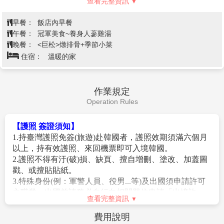
查看完整資訊
公尺)之後，釜山市設置的第三條海上散步路。觀景臺的
設計靈感源於守護青沙浦村的青龍，在觀景臺尾端則設
早餐：
飯店內早餐
有呈半月形的玻璃地板，讓遊客可以感受走在海上的刺
午餐：
冠軍美食~養身人蔘雞湯
激感。
※註：青沙浦天空步道 若因為風大、下雨或維修則無法進
晚餐：
<巨松>燉排骨+季節小菜
入，敬請見諒！
住宿：
溫暖的家
【青沙浦紅白燈塔】
而觀景臺正前方至青沙浦燈塔整
齊並排的5個暗礁、青沙浦秀麗的海岸景觀，以及夢幻
的日出、夕陽美景，是這裡最不容錯過的景色。青沙浦
作業規定
燈塔--青沙蒲港的海岸旁豎立了兩個燈塔一個乳白色一
Operation Rules
個是紅色相互輝映，寧靜海港被落日斜輝映照得一片橙
紅，兩個燈塔的倒影在水中輕輕盪漾，意境優美，也就
【護照 簽證須知】
是因為如此的美景才會一直成為韓劇及廣告的拍攝地。
1.持臺灣護照免簽(旅遊)赴韓國者，護照效期須滿六個月
【海東龍宮寺】
主奉觀音菩薩，與襄陽洛山寺、南海
以上，持有效護照、來回機票即可入境韓國。
菩提庵並列韓國三大觀音聖地，最初稱為普門寺，1974
2.護照不得有汙(破)損、缺頁、擅自增刪、塗改、加蓋圖
年後因住持夢見白衣觀音乘龍升天，便將寺廟名稱更名
戳、或擅貼貼紙。
為《龍宮寺》。此寺廟信徒眾多，人聲鼎沸與浪濤拍打
3.特殊身份(例：軍警人員、役男...等)及出國須申請許可
崖邊，激起陣陣的雪白浪花相互輝映，十分壯觀，此
之職業，出國前請務必自行向相關單位申請「出境許
時，不妨入境隨俗，在祈願瓦片上寫上自己的願望，保
查看完整資訊
可」並於出國當日攜帶相關文件備查。(役男是指年滿十
佑心想事成，據說相當靈驗。
九歲當年一月一日起至屆滿三十六歲之年十二月三十一
費用說明