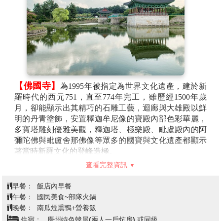
【佛國寺】
為1995年被指定為世界文化遺產，建於新
羅時代的西元751，直至774年完工，雖歷經1500年歲
月，卻能顯示出其精巧的石雕工藝，迴廊與大雄殿以鮮
明的丹青塗飾，安置釋迦牟尼像的寶殿內部色彩華麗，
多寶塔雕刻優雅美觀，釋迦塔、極樂殿、毗盧殿內的阿
彌陀佛與毗盧舍那佛像等眾多的國寶與文化遺產都顯示
著當時新羅文化的登峰造極。
【慶州東宮苑】
東宮苑位於慶州普門觀光園區內，是
查看完整資訊
以現代建築重新呈現韓國最早的動植物園─東宮與月池
的觀光景點。整個園區由東宮植物園、農業體驗設施、
早餐：
飯店內早餐
鳥園三部分組成，尤其這裡的溫室植物園是仿照新羅時
午餐：
國民美食~部隊火鍋
代傳統建築而建成的玻璃屋，堪稱一大特色。
晚餐：
南瓜煙熏鴨+營養飯
【東宮與月池】
東宮與月池是新羅王宮的離宮，與其
住宿：
慶州特色韓屋(兩人一戶炕房) 或同級