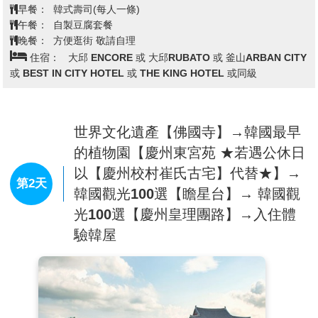
中心，再融合了高靈地區當地從舊石器時代到近代的歷
早餐：
韓式壽司(每人一條)
史文化。
午餐：
自製豆腐套餐
【西門傳統市場】
四周聚集了許多酒吧和咖啡館。燈
晚餐：
方便逛街 敬請自理
光絢爛的酒吧、美食街，總是充滿快樂、熱鬧的氛圍。
住宿：
大邱 ENCORE 或 大邱RUBATO 或 釜山ARBAN CITY
氣氛佳的咖啡館和酒吧、便宜美味的餐廳都聚集在這條
或 BEST IN CITY HOTEL 或 THE KING HOTEL 或同級
街上，年輕人絡繹不絕。此外，亦有電影院、演出場
地、遊戲場等娛樂設施。週末有業餘音樂家的街頭表
演、畫肖像畫、戲劇等多種文化活動，吸引更多國內外
世界文化遺產【佛國寺】→韓國最早
遊客。
的植物園【慶州東宮苑 ★若遇公休日
以【慶州校村崔氏古宅】代替★】→
第2天
韓國觀光100選【瞻星台】→ 韓國觀
光100選【慶州皇理團路】→入住體
驗韓屋