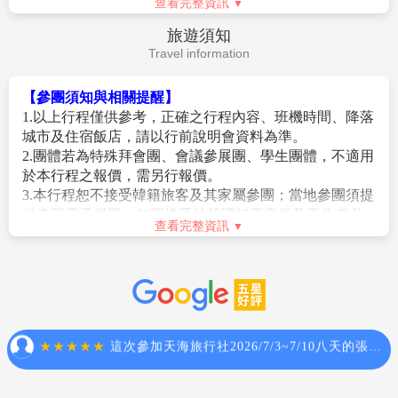
查看完整資訊
費用。
一定有團位，尚需待客服人員確認後方可確定。
6.純係私人之消費：如行李超重費、飲料酒類、洗衣、電
6. 購物站安排：
旅遊須知
話、電報及私人交通費。
A.本旅遊行程有安排購物站，站內將有銷售人員為您提
Travel information
※如因個人因素取消或被拒絕入境韓國，將無法申請退
供介紹說明，您可依照自己需求購買自用或致贈親朋好
費。
友。若旅客依個人喜好，無法接受購物站行程，建議您
【參團須知與相關提醒】
報名前，應先行評估或是報名本公司購物行程較少之旅
1.以上行程僅供參考，正確之行程內容、班機時間、降落
遊行程。
城市及住宿飯店，請以行前說明會資料為準。
B.因各旅遊團體抵達購物站時間不同，為提供團體完整
2.團體若為特殊拜會團、會議參展團、學生團體，不適用
購物說明服務，購物站內以單團方式對每一團說明介
於本行程之報價，需另行報價。
紹。
3.本行程恕不接受韓籍旅客及其家屬參團；當地參團須提
7. 韓國【飯店及渡假村因響應環保】，建議自行攜帶牙
供來回電子機票，恕不接受於韓國打工度假及工作者參
查看完整資訊
刷、牙膏、拖鞋、盥洗用品、毛巾(或大毛巾)，有些飯店
團。
有提供，有些不提供。
4.特殊規定如下：參加本行程若逢以下條件限定，費用需
8.本行程為PARK聯營團體。
另計：
A此行程報價限持中華民國護照散客參團適用，僅適用
【作業規定】
於正常之散客報名，整組包團、參展團、會議團、學生
1.本行程最低出團人數為16人以上(含) ，台灣地區將派遣
團等特殊團體需另行估價，詳情請洽詢您的服務人員。
合格導遊隨行服務。如未達團體基本出團成行人數，將
旅客若提供或隱瞞不實資料經查明屬實，本公司有權拒
於出發前七天通知取消，且已繳付之訂金將全額退還。
收訂單，此為維護雙方誠信及旅遊品質，造成不便之
2.團體報名確認後請繳交訂金。如個人因素無法成行取消
處，敬請見諒。