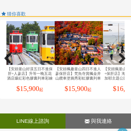
當團行程，訂金無法退回。團體機票需團體去團體回，
B學生及外籍人士(不含韓國籍)，單持一本外國護照
無法更改回程。且一經開票便無退票價值，故於確認開
者，每人需加收NTD8500元。
猜你喜歡
票後臨時取消出發者，無法辦理退票。
C單筆訂單不足24歲及65歲以上報名人數不可超過半
3.此團型使用團體機位，航班不可指定、不可延回、不可
數，若超過半數則價格另議～請洽業務人員。
更改進出點、不可指定座位；特殊餐食及需求請提早告
5.韓國因響應環保減少廢氣、汽機車、大型車停車超過3
知客服人員，以便作業。
分鐘即須熄火關閉引擎，否則將會記點罰款，故司機會
4.若需指定航班，建議改訂個人機票，以確保訂到您所需
等客人上車後再開引擎及空調，請見諒！
之航班，加價幅度依各航空公司之規定，另外提供報
價。
【出國旅遊~防疫注意事項】
5.團體機票(含燃油附加稅)一經開票後，均無退票價值，
1.韓國已將COVID-19 視同一般流感，所以在當地皆無檢
此點基於航空公司之規定，敬請見諒。
查小黃卡或打幾劑疫苗的檢查，不用做PCR檢驗，也不
不進人
【安妞瘋釜山四日不進人蔘
【安妞楓玩釜山五日不進人
【安妞釜山
6.航空公司保留航班時間調整及變更之權利。
楓金井
+保肝店】海雲台海岸列車
蔘保肝店】梵魚寺賞楓金井
人蔘+保肝
限制戴口罩，若有不舒服可在飯店休息或由領隊協助前
囊列車
加耶主題公園+塗鴉秀白淺
山纜車世界遺產佛國寺彩虹
店冬季滑雪
7.請務必於起飛前3小時抵達機場辦理登機手續，逾時關
往就醫。
空步道
灘文化村HILLSPA海景汗蒸
膠囊列車塗鴉秀彩繪積木村
囊列車CLUB
櫃旅客需自行負責。
$
16,900
$
16,900
$
16,
2.旅客為自身旅遊安全，請盡量辦理海外醫療相關保險事
幕韓服體驗
蒸幕彩
起
起
8.網頁優惠名額有限，若優惠名額已滿，請以當時報名之
宜，若無法或不投保也不影響參團出境旅遊之權益 (旅行
網頁價格計算；促銷優惠限定團，請訂單成立後請立即
業組團旅遊均須依規定投保旅行業責任保險)
付訂，不便之處，敬請見諒。
3.建議旅客自備常備藥品以備不時之需。
9.本優惠行程報價僅適用持中華民國護照者，不適用外籍
4.返臺檢疫措施~旅客返台後須遵守中央流行疫情指揮中
人士。
心屆時相關防疫措施。
LINE線上諮詢
與我連絡
10.飯店住宿為二人一室且無自然單間。若為單數報名請
5.若旅客境外確診，影響其返台，旅行社應依國外旅遊定