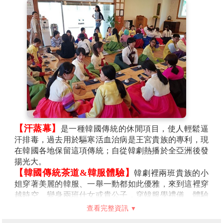
【汗蒸幕】
是一種韓國傳統的休閒項目，使人輕鬆逼
汗排毒，過去用於驅寒活血治病是王宮貴族的專利，現
在韓國各地保留這項傳統；自從韓劇熱播於全亞洲後發
揚光大。
【韓國傳統茶道&韓服體驗】
韓劇裡兩班貴族的小
姐穿著美麗的韓服、一舉一動都如此優雅，來到這裡穿
越時空、變身兩班仕女或貴公子，穿韓服學禮儀、體驗
韓國茶禮。
查看完整資訊
【大伽倻博物館】
展示內容以大伽倻的歷史與文化為