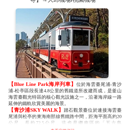
【Blue Line Park海岸列車】
位於海雲臺尾浦-青沙
浦-松亭區段長達4.8公里的舊鐵道所改建而成，是釜山
海雲臺觀光特區的核心觀光設施之一，沿著海岸線一路
延伸的鐵軌欣賞美麗的海景。
【青沙浦SKY WALK】
踏石觀景臺位於連接海雲臺
尾浦與松亭的東海南部線舊鐵路中間，距海平面高約20
公尺，長約72.5公尺。這也是繼南區的「五六島
Skywalk」(長15公尺)、西區的「松島Skywalk」(長104