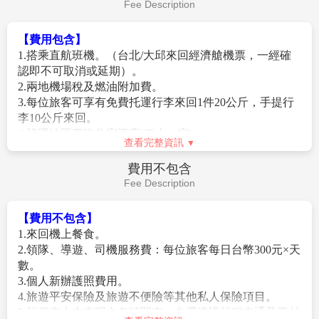
日止，尚未履行兵役義務之役齡男子。)
Fee Description
4.持外國護照需本人親自辦理南韓簽證(或線上申辦K-
ETA)，無法委託代辦。
【費用包含】
5. 旅客持外國護照進出韓國時，機場櫃台會要求出示台
1.搭乘直航班機。（台北/大邱來回經濟艙機票，一經確
灣至該國的回程機票證明或外國人在台灣的居留證，請
認即不可取消或延期）。
旅客務必攜帶。
2.兩地機場稅及燃油附加費。
6.自2012年01月01日起年滿17歲以上的外國旅客入境韓國
3.每位旅客可享有免費托運行李來回1件20公斤，手提行
時，需留下《雙手食指指紋及臉部照片資料》。
李10公斤來回。
4.韓國地區四晚住宿酒店(二人一室)。
【特別說明】
查看完整資訊
5.保險：新台幣250萬旅遊責任險暨新台幣20萬意外醫療
1.團體機票(含燃油附加稅)一經開票後，均無退票價值，
險。
費用不包含
此點基於航空公司之規定，敬請見諒。
Fee Description
2.若因不可抗力因素/航空公司變動航班時間/景區臨時關
閉等，造成團體在行進時行程先後順序調整或更改調整
【費用不包含】
行程，將盡力忠於原行程內容，敬請見諒。
1.來回機上餐食。
3.因疫情影響，團體旅遊等受出入境限制令規範，本行程
2.領隊、導遊、司機服務費：每位旅客每日台幣300元×天
內容和辦理簽證等注意事項僅供參考，將依各國法規隨
數。
時調整。
3.個人新辦護照費用。
4.報名時請支付訂金/作業金NT$10000/人。(過年/連續假
4.旅遊平安保險及旅遊不便險等其他私人保險項目。
期訂金NT$20000/人。)
5.行程表上未表明之各項開支，自選建議行程交通及應付
5.在網路上完成報名動作，只是完成預定手續，並不保證