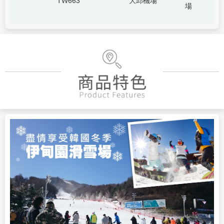
TW663
大邱機場
場