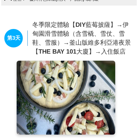
他附屬建築曾作爲東宮（皇太子或王位繼承人居住的宮
殿），每當宮中有慶宴時，常在此處設宴。此處在新羅
滅亡，高麗與朝鮮時期一度成為廢墟，並被稱為「雁鴨
冬季限定體驗【DIY藍莓披薩】→伊
池」。1980年代，發現了陶器碎片上寫著「月池」，才
重新釐清這裡原是有「映月之池之意」的「月池」。因
甸園滑雪體驗（含雪橇、雪仗、雪
第3天
此重新正名「東宮與月池」。
鞋、雪服）→釜山版維多利亞港夜景
【慶州皇理團路】
皇理團路過去是皇南洞鮑石路一帶
【THE BAY 101大廈】→入住飯店
被稱為「皇南大路」的巷子，現在的名字是皇南洞與首
爾梨泰院經理團路的合成詞，意指「皇南洞的經理團
路」。由傳統韓屋改建而成的餐廳、咖啡廳、照相館與
商店林立，廣受MZ世代年輕人的支持與喜愛，街頭與
建築處處洋溢著年輕人喜歡的新復古氛圍。