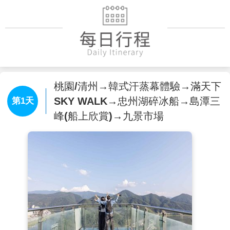
桃園/清州→韓式汗蒸幕體驗→滿天下
SKY WALK→忠州湖碎冰船→島潭三
第1天
峰(船上欣賞)→九景市場