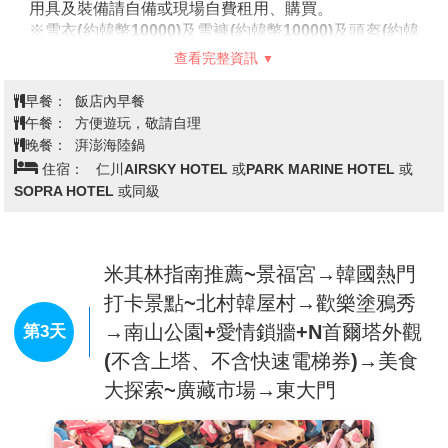
用具及裝備請自備或現場自費租用、購買。
※雪衣(約韓幣10000)及雪褲(約韓幣10000)及頭盔(約韓
幣5000)及護目鏡(約韓幣5000)及手套(約韓幣15000)，
查看完整資訊
您可依個人需求自備，或於現場自費租用、購買。(價錢
僅供參考，以現場為主) 。
早餐：
飯店內早餐
※因滑雪活動本身具備一定風險，在參與旅遊行程內之
午餐：
方便遊玩，敬請自理
滑雪活動時，建議您衡量自身身體狀況及滑雪技能，並
晚餐：
湃澎海陸鍋
依照滑雪場工作人員指導、及滑雪場之安全規定，進行
住宿：
仁川AIRSKY HOTEL 或PARK MARINE HOTEL 或
滑雪活動，以維護您與他人安全。如於活動操作上有任
SOPRA HOTEL 或同級
何疑問或需要協助之處，請隨時求助於教練或滑雪場工
作人員。
※若不參加滑雪者，視同放棄，不可轉讓或退費。
米其林指南推薦~景福宮→韓國熱門
※若因天候因素或積雪不足導致滑雪場關閉，將改首爾
樂天世界遊樂園替代，敬請見諒。
打卡景點~北村韓屋村→歡樂塗鴉秀
【STARFIELD百貨-水原星空圖書館2.0】
2024年
→南山公園+愛情鎖牆+N首爾塔外觀
第3天
開幕，是水原的新地標也是水原目前最大購物中心，合
(不含上塔、不含快速電梯券)→美食
計共有16層樓，其中星空圖書館2.0擁有超高巨型高
櫃，高達四層樓，絕對是2024年最新打卡勝地！
大探索~廣藏市場→東大門