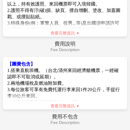
使營門、望仙樓等諸多遺跡。被指定為有形文化財第15
以上，持有效護照、來回機票即可入境韓國。
號的兵馬節度使營門為木造雙層樓閣，寬正面3間、側
2.護照不得有汙(破)損、缺頁、擅自增刪、塗改、加蓋圖
面2間，屋頂為有著翼形斗栱的歇山頂。
戳、或擅貼貼紙。
【椒井行宮】
清州市清原區內秀邑椒井里是以礦泉著
3.特殊身份(例：軍警人員、役男...等)及出國須申請許可
稱的村莊，一切都得益於被譽為世界三大礦泉之一的椒
之職業，出國前請務必自行向相關單位申請「出境許
井礦泉。富含鐳成分的椒井天然碳酸水有助於改善皮膚
查看完整資訊
可」並於出國當日攜帶相關文件備查。(役男是指年滿十
病與胃病，就連朝鮮第4代王世宗也曾為了治療皮膚病
九歲當年一月一日起至屆滿三十六歲之年十二月三十一
費用說明
與眼疾而來此療養，根據《東國輿地勝覽》與《朝鮮王
日止，尚未履行兵役義務之役齡男子。)
Fee Description
朝實錄》記載，世宗曾在1444年的春、秋，兩度前往椒
4.持外國護照需本人親自辦理南韓簽證(或線上申辦K-
井行宮。椒井則帶有井水如胡椒般刺激口味之意。清州
ETA)，無法委託代辦。
【團費包含】
椒井行宮已成為韓國最重要的歷史遺蹟之一，每年吸引
5. 旅客持外國護照進出韓國時，機場櫃台會要求出示台
1.搭乘直航班機。（台北/清州來回經濟艙機票，一經確
著大量遊客前來參觀和探索其歷史文化價值。
灣至該國的回程機票證明或外國人在台灣的居留證，請
認即不可取消或延期）。
【城安街商圈】
有清州明洞之稱的清州城安街，也是
旅客務必攜帶。
2.兩地機場稅及燃油附加費。
清州的市中心。附近就是清州的傳統市場—六街綜合市
6.自2012年01月01日起年滿17歲以上的外國旅客入境韓國
3.每位旅客可享有免費托運行李來回1件20公斤，手提行
場，城安街就像是縮小的首爾明洞，分為步行街＆地下
時，需留下《雙手食指指紋及臉部照片資料》。
李10公斤來回。
商場，有潮流商家、時尚服飾、化妝品等300多店家、
4.韓國地區四晚住宿酒店(二人一室)。
樂天百貨及三家電影院，且還與羅德奧街、龍頭寺址鐵
【特別說明】
查看完整資訊
5.保險：新台幣250萬旅遊責任險暨新台幣20萬意外醫療
幢竿廣場相連。
1.團體機票(含燃油附加稅)一經開票後，均無退票價值，
險。
整理行囊前往機場，辦理出境手續後，搭乘豪華客機飛
費用不包含
此點基於航空公司之規定，敬請見諒。
返桃園國際機場，團員們互道珍重再見後，平平安安、
Fee Description
2.若因不可抗力因素/航空公司變動航班時間/景區臨時關
快快樂樂地歸向闊別多日的家園，結束這次愉快的韓國