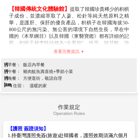
【韓國傳統文化體驗館】
提取了韓國珍貴稀少的枳椇
子成份，並濃縮萃取了人蔘、松針等純天然原料之精
華，是護肝、保肝的優良產品，枳椇子在韓國海拔50-
800公尺的無污染、無公害的環境下自然生長，早在中
國的《本草綱目》以及韓國《東醫寶鑑》都有詳細的記
載。枳椇子被李時珍稱為“金果樹”，性平、味甘酸、強
肝脾肺經，主治酒醉。現代醫學研究也證明，枳椇子果
查看完整資訊
實含硝酸鉀，過氧化酶，其成份能迅速降低乙醇在血液
中的濃度，清除酒後體內產生的過量自由基，阻止過氧
早餐：
飯店內早餐
化脂質的形成，避免酒精中毒導致的各種新陳代謝的異
午餐：
豬肉魷魚壽喜燒+季節小菜
常，還可以幫助改善肝臟過多的脂肪囤積，純天然100%
晚餐：
方便逛街，敬請自理
韓國產枳椇子果實是現代人保護肝臟的最佳選擇。
住宿：
溫暖的家
【清州中央公園】
文化遺跡與遊樂空間並存的休息空
間，中央公園為過去清州在測量地勢時，因肖似漂浮在
無心川上的船，而得名「舟城」。地處清州正中心南門
作業規定
2街的龍頭寺址鐵幢竿，相傳就是風水地理上為了穩定
Operation Rules
船所設置的桅衦。清州中央公園是位於清州市中心的市
民休憩空間，常有各種為市民所舉辦的音樂會與發表
【護照 簽證須知】
會。公園內有蘊含神秘氣息的鴨腳樹與忠清道兵馬節度
1.持臺灣護照免簽(旅遊)赴韓國者，護照效期須滿六個月