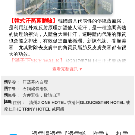
【韓式汗蒸幕體驗】
韓國最具代表性的傳統蒸氣浴，
是利用紅外線反射原理加溫使人流汗，是一種強調高熱
的物理治療法，人體會大量排汗，這時體內代謝的雜質
也會隨之排出，有效促進血液循環、新陳代謝、養顏美
容，尤其對除去皮膚中的角質及脂肪及皮膚美容都有很
大的功效。
【滿天下SKY WALK】
於2017年7月14日正式開放驚
奇又刺激的天空歩道，展望台上有三個方向的天空步
查看完整資訊
道，站在垂直120公尺高的高強度透光玻璃形成的瞻望
台上眺望，走在上面就像走在半空中一般，感覺驚險又
早餐：
汗蒸幕內自理
刺激，此處最特別的是可以把南漢江及小白山的風景盡
午餐：
石鍋豬骨湯飯
收眼底。
晚餐：
方便逛街，敬請自理
【忠州湖碎冰船】
丹陽忠州湖是韓國最大湖泊，韓國
住宿：
清州J-ONE HOTEL 或清州GLOUCESTER HOTEL 或
境內第一的湖畔觀光勝地，特別安排乘坐破冰船暢遊忠
⿓仁THE TRINY HOTEL 或同級
州湖，讓您感受獨特的破冰體驗，沿途欣賞忠州洞月岳
山國立公園，丹陽八景等著名的勝景，必定令韓國冬季
之旅留下至深刻的回憶。
註：忠州湖碎冰船體驗需依天氣狀
滑雪場滑雪【滑雪樂、堆雪人、打雪
況，湖面結冰才會有碎冰體驗，如因天氣狀況湖面未結冰，遊船時無