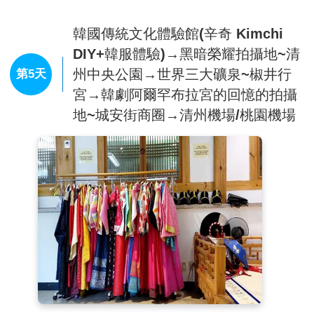
潮流尖端。
【益善洞咖啡街】
位於首爾鍾路且歷史悠久的中心地
韓國傳統文化體驗館(辛奇 Kimchi
帶，但相對來說，卻不太為人所知。但是近來因為有許
多年輕藝術家和青年創業家落腳在此，並打造出十分具
DIY+韓服體驗)→黑暗榮耀拍攝地~清
有個性的咖啡廳、餐廳以及手工藝品店等，讓益善洞成
州中央公園→世界三大礦泉~椒井行
第5天
為能夠一次感受首爾多樣魅力的綜合文化空間，深受許
宮→韓劇阿爾罕布拉宮的回憶的拍攝
多人的喜愛。而走在益善洞像迷宮的小巷內，會讓人有
一種在進行尋寶之旅的感覺，現在就一起來一探究竟
地~城安街商圈→清州機場/桃園機場
吧。
【明洞商圈】
整個韓國流行指標的代表地區，舉凡國
內外知名品牌服飾、運動用品、流行文具雜貨等當年度
最新流行時尚商品均可在這裡購買到。明洞的魅力，絕
對令您難以招架，是個購物天堂。