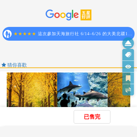
4. 特殊規定如下：參加本行程若逢以下條件限定，費用
需另計：
【作業規定】
 此行程報價限持中華民國護照散客參團適用，僅適用
1.本行程最低出團人數為16人以上(含) ，台灣地區將派遣
於正常之散客報名，整組包團、參展團、會議團、學生
合格導遊隨行服務。如未達團體基本出團成行人數，將
團等特殊團體需另行估價，詳情請洽詢您的服務人員。
於出發前七天通知取消，且已繳付之訂金將全額退還。
旅客若提供或隱瞞不實資料經查明屬實，本公司有權拒
2.團體報名確認後請繳交訂金。如個人因素無法成行取消
收訂單，此為維護雙方誠信及旅遊品質，造成不便之
當團行程，訂金無法退回。團體機票需團體去團體回，
處，敬請見諒。
無法更改回程。且一經開票便無退票價值，故於確認開
 學生及外籍人士(不含韓國籍)，單持一本外國護照
票後臨時取消出發者，無法辦理退票。
者，每人需加收NTD8500元。
猜你喜歡
3.此團型使用團體機位，航班不可指定、不可延回、不可
 單筆訂單不足24歲及65歲以上報名人數不可超過半
更改進出點、不可指定座位；特殊餐食及需求請提早告
數，若超過半數則價格另議～請洽業務人員。
知客服人員，以便作業。
5. 韓國因響應環保減少廢氣、汽機車、大型車停車超過
4.若需指定航班，建議改訂個人機票，以確保訂到您所需
3分鐘即須熄火關閉引擎，否則將會記點罰款，故司機會
之航班，加價幅度依各航空公司之規定，另外提供報
等客人上車後再開引擎及空調，請見諒！
價。
5.團體機票(含燃油附加稅)一經開票後，均無退票價值，
【出國旅遊~防疫注意事項】
此點基於航空公司之規定，敬請見諒。
1.韓國已將COVID-19 視同一般流感，所以在當地皆無檢
已售完
6.航空公司保留航班時間調整及變更之權利。
查小黃卡或打幾劑疫苗的檢查，不用做PCR檢驗，也不
【秋遊首爾★不進人蔘】暢
【安妞快閃韓國五日不進人
【安妞韓楓首爾
7.請務必於起飛前3小時抵達機場辦理登機手續，逾時關
玩樂天世界｜秋日漫遊南怡
蔘保肝】★海底世界美人魚
蔘保肝】季節賞
限制戴口罩，若有不舒服可在飯店休息或由領隊協助前
島｜船遊漢江｜江華島漫遊
秀暢玩樂天世界星空圖書館
南怡島金黃大道
櫃旅客需自行負責。
×
×
往就醫。
清除全部