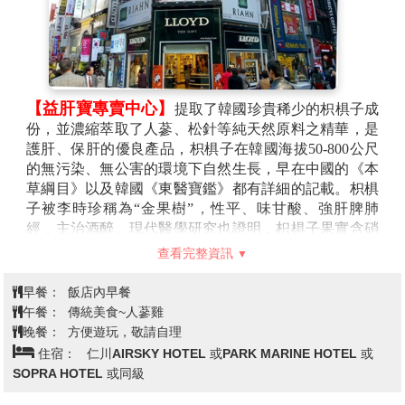
《堅貞不變的愛情》的愛心鎖頭。目前已有掛有數萬個
鎖頭的這裡，深受情侶的喜愛。
【廣藏市場】
廣藏市場裡滿滿都是在地美味的韓國小
吃，其中綠豆煎餅、麻藥紫菜飯捲、生章魚、牛肉拌
飯、大麥拌飯都很受歡迎，是不同於明洞、弘大等觀光
景點區的小吃滋味。
【益肝寶專賣中心】
提取了韓國珍貴稀少的枳椇子成
【東大門】
是首爾最具代表性的市場之一，東大門的
份，並濃縮萃取了人蔘、松針等純天然原料之精華，是
物品應有盡有，從各種小的流行裝飾品到男裝、女裝、
護肝、保肝的優良產品，枳椇子在韓國海拔50-800公尺
鞋類，而且價格比其他地方都要便宜，因此這裡總是簇
的無污染、無公害的環境下自然生長，早在中國的《本
擁著來自地方城市的零售商和外國的商人以及觀光遊客
草綱目》以及韓國《東醫寶鑑》都有詳細的記載。枳椇
們。
子被李時珍稱為“金果樹”，性平、味甘酸、強肝脾肺
經，主治酒醉。現代醫學研究也證明，枳椇子果實含硝
酸鉀，過氧化酶，其成份能迅速降低乙醇在血液中的濃
查看完整資訊
度，清除酒後體內產生的過量自由基，阻止過氧化脂質
的形成，避免酒精中毒導致的各種新陳代謝的異常，還
早餐：
飯店內早餐
可以幫助改善肝臟過多的脂肪囤積，純天然100%韓國產
午餐：
傳統美食~人蔘雞
枳椇子果實是現代人保護肝臟的最佳選擇。
晚餐：
方便遊玩，敬請自理
【彩妝名品館】
韓國有不少彩妝品牌，因為平價、高
住宿：
仁川AIRSKY HOTEL 或PARK MARINE HOTEL 或
CP 值而受到大眾的青睞。相信愛美的女人們一定可以
SOPRA HOTEL 或同級
在這挑選最新款最hito彩粧保養品，讓您永遠跟著時代