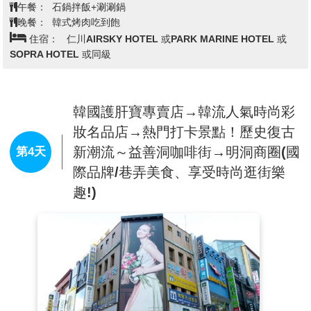
德宮和宗廟間，是與首爾一同走過600年歷史歲月的住
午餐：
⽯鍋拌飯+涮涮鍋
宅區。緊鄰兩大宮闕之間的傳統韓屋聚落，依然能看到
晚餐：
韓式烤肉吃到飽
像樹枝般分岔的小巷弄，更可觀覽600年歷史都市的迷
住宿：
仁川AIRSKY HOTEL 或PARK MARINE HOTEL 或
人風景。
SOPRA HOTEL 或同級
【塗鴉秀】
結合了音樂、光線並利用幽默的表現，舞
台表演結合各種畫作表現，將每幅畫變的栩栩如生，讓
每幅畫在最後完成時都保證使您驚呼連連，讓您輕鬆地
韓國護肝寶專賣店→韓流人氣時尚彩
觀賞演出，同時體會最美的藝術氣息，您絕對不能錯
過！
※註：若遇秀休館或滿座，行程將作先後順序調整，不便之處
妝名品店→熱門打卡景點！歷史復古
敬請見諒！
新潮流～益善洞咖啡街→明洞商圈(國
第4天
【南山公園+愛情鎖牆+N首爾塔外觀】
南山公園＋
際品牌/巷弄美食、享受時尚逛街樂
N首爾塔外觀：位於南山上的首爾塔是首爾市的象徵，
1980年起對大眾開放，每天都有多遊客前往；2005年12
趣!)
月9日重新裝潢並更名後，更是擺脫了老舊的外觀，以
嶄新的面貌示人；除表演、展覽和影像設施，並有餐
廳、咖啡廳，形成一個複合型的文化旅遊空間。愛情鎖
牆：韓劇《來自星星的你》拍攝地，位於首爾塔別館寬
敞的戶外展望陽台，可一眼眺望首爾的風景。因為知名
電視節目播出藝人在這的鐵絲網鎖上鎖頭，因此這裡變
得更加的受歡迎。現在有許多情侶回來這裡鎖上象徵