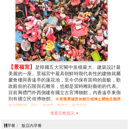
【景福宮】
是韓國五大宮闕中規模最大、建築設計最
美麗的一座。景福宮中最具朝鮮時期代表性的建物就屬
慶會樓與香遠亭的蓮花池，至今仍保有當時的面貌，勤
政殿前的石階與石雕等，也都是當時雕刻藝術的代表。
目前興禮門外西側建有國立古宮博物館，內香遠亭東側
則有國立民俗博物館。
※若遇景福宮休館日或停止開放且順序
無法調動時，則以「昌德宮」替代之，敬請見諒。
【北村韓屋村】
擁有朝鮮時代瓦屋的北村從以前起就
查看完整資訊
是眾所皆知的兩班貴族居住地區，直至今日仍然完整保
存了上流階層的建築形式。北村韓屋村位於景福宮、昌
早餐：
飯店內早餐