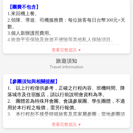
閉等，造成團體在行進時行程先後順序調整或更改調整
之旅。
【團費不包含】
行程，將盡力忠於原行程內容，敬請見諒。
1.來回機上餐。
3.因疫情影響，團體旅遊等受出入境限制令規範，本行程
2.領隊、導遊、司機服務費：每位旅客每日台幣300元×天
內容和辦理簽證等注意事項僅供參考，將依各國法規隨
數。
時調整。
3.個人新辦護照費用。
4.報名時請支付訂金/作業金NT$10000/人。(過年/連續假
4.旅遊平安保險及旅遊不便險等其他私人保險項目。
期訂金NT$20000/人。)
5.行程表上未表明之各項開支，自選建議行程交通及應付
5.在網路上完成報名動作，只是完成預定手續，並不保證
查看完整資訊
費用。
一定有團位，尚需待客服人員確認後方可確定。
6.純係私人之消費：如行李超重費、飲料酒類、洗衣、電
6. 購物站安排：
旅遊須知
話、電報及私人交通費。
A.本旅遊行程有安排購物站，站內將有銷售人員為您提
Travel information
※如因個人因素取消或被拒絕入境韓國，將無法申請退
供介紹說明，您可依照自己需求購買自用或致贈親朋好
費。
友。若旅客依個人喜好，無法接受購物站行程，建議您
【參團須知與相關提醒】
報名前，應先行評估或是報名本公司購物行程較少之旅
1. 以上行程僅供參考，正確之行程內容、班機時間、降
遊行程。
落城市及住宿飯店，請以行前說明會資料為準。
B.因各旅遊團體抵達購物站時間不同，為提供團體完整
2. 團體若為特殊拜會團、會議參展團、學生團體，不適
購物說明服務，購物站內以單團方式對每一團說明介
用於本行程之報價，需另行報價。
紹。
3. 本行程恕不接受韓籍旅客及其家屬參團；當地參團須
7. 韓國【飯店及渡假村因響應環保】，建議自行攜帶牙
提供來回電子機票，恕不接受於韓國打工度假及工作者
查看完整資訊
刷、牙膏、拖鞋、盥洗用品、毛巾(或大毛巾)，有些飯店
參團。
有提供，有些不提供。