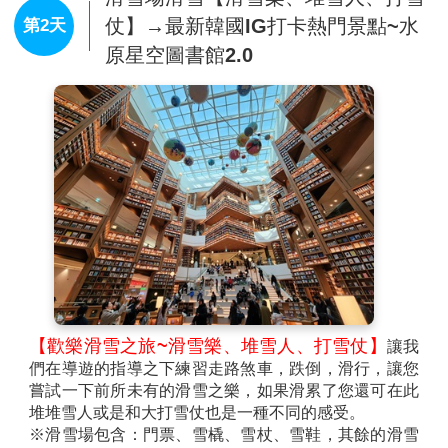
法碎冰體驗，敬請見諒。
仗】→最新韓國IG打卡熱門景點~水
第2天
【島潭三峰】
是聳立在呈'S'形彎曲的南漢江中心部位
原星空圖書館2.0
的三塊岩石。在河流中心有三塊岩石聳立的景致大概只
能在此才得一見。這裡有一個傳說。三塊岩石中中間的
那塊大岩石是夫峰，右邊的是妻峰，左邊的叫妾峰，傳
說就是有關這幾個名字的。
【九景市場】
屬於忠清北道丹陽郡規模最大的傳統市
場，至今仍保留韓國鄉下市集的古樸韻味，走入其中感
受當地居民的生活日常，笑容燦爛、親切溫暖的大叔大
嬸與爺爺奶奶，帶給旅客與眾不同的旅遊體驗。由於蒜
頭為當地名產，招牌美食蒜頭血腸、蒜頭炸雞。
【歡樂滑雪之旅~滑雪樂、堆雪人、打雪仗】
讓我
們在導遊的指導之下練習走路煞車，跌倒，滑行，讓您
嘗試一下前所未有的滑雪之樂，如果滑累了您還可在此
堆堆雪人或是和大打雪仗也是一種不同的感受。
※滑雪場包含：門票、雪橇、雪杖、雪鞋，其餘的滑雪