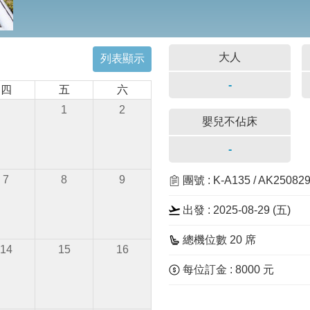
大人
列表顯示
-
四
五
六
1
2
嬰兒不佔床
-
7
8
9
團號 : K-A135 / AK2508
出發 : 2025-08-29 (五)
總機位數 20 席
14
15
16
每位訂金 : 8000 元