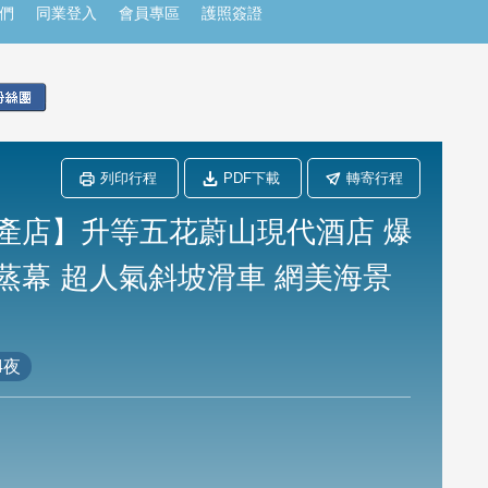
們
同業登入
會員專區
護照簽證
列印行程
PDF下載
轉寄行程
產店】升等五花蔚山現代酒店 爆
汗蒸幕 超人氣斜坡滑車 網美海景
4夜