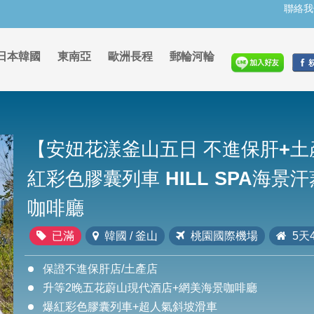
聯絡我
日本韓國
東南亞
歐洲長程
郵輪河輪
【安妞花漾釜山五日 不進保肝+土
紅彩色膠囊列車 HILL SPA海景
咖啡廳
已滿
韓國 / 釜山
桃園國際機場
5天
保證不進保肝店/土產店
升等2晚五花蔚山現代酒店+網美海景咖啡廳
爆紅彩色膠囊列車+超人氣斜坡滑車