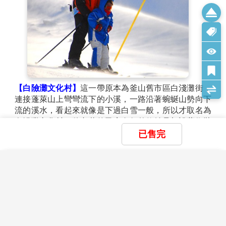
住宿：
釜山TRINITY 或 釜山ARBAN CITY 或 BEST IN CITY
HOTEL 或同級
白險灘文化村+絕影海岸散步路→樂
天OUTLET→伊甸園滑雪場【滑雪
第2天
樂、堆雪人、打雪杖(提供雪場門票
+雪橇、雪杖、雪鞋+雪衣+雪褲)】
已售完
×
×
×
我儲存的商品
我瀏覽過的商品
商品比較清單
清除全部
清除全部
清除全部
開始比較
×
主題精選行程
×
【台灣虎航 雪戀釜山】海上纜車 長腳蟹吃
目前沒有儲存商品
目前沒有比較商品
到飽 伊甸園滑雪渡假村五日
花季楓紅