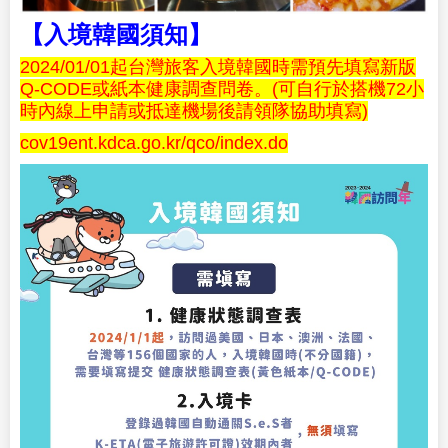
【入境韓國須知】
2024/01/01
起台灣旅客入境韓國時需預先填寫新版
Q-CODE
或紙本健康調查問卷。
(
可自行於搭機
72
小
時內線上申請或抵達機場後請領隊協助填寫
)
cov19ent.kdca.go.kr/qco/index.do