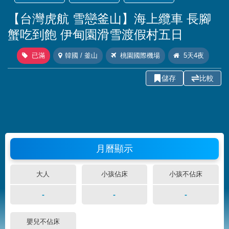
【台灣虎航 雪戀釜山】海上纜車 長腳
蟹吃到飽 伊甸園滑雪渡假村五日
已滿
韓國 / 釜山
桃園國際機場
5天4夜
儲存
比較
月曆顯示
大人
小孩佔床
小孩不佔床
-
-
-
嬰兒不佔床