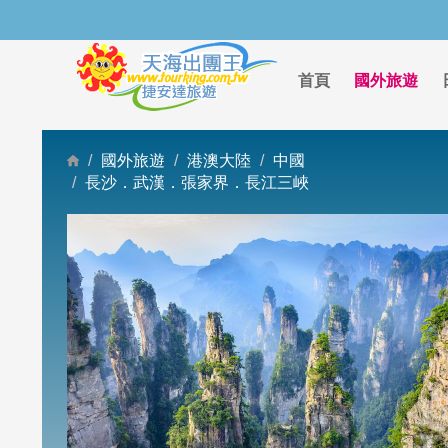
首頁
國外旅遊
國外旅遊
港澳大陸
中國
長沙．武漢．張家界．長江三峽