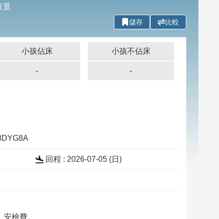
夜景
儲存
比較
小孩佔床
小孩不佔床
-
-
28DYG8A
回程 : 2026-07-05 (
日
)
、安檢費。