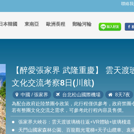
聯絡我
日本韓國
東南亞
歐洲長程
郵輪河輪
【醉愛張家界 武隆重慶】 雲天渡玻
文化交流考察8日(川航)
中國 / 張家界
台北松山國際機場
8天7夜
為配合政府赴陸禁團令政策，此行程僅供參考，政府禁團
若有整團文化交流之需求，可參考此行程內容及售價。
張家界大峽谷：雲天渡玻璃橋往返+VR體驗+玻璃棧道
天門山國家森林公園、百龍觀光電梯+天子山纜車、袁