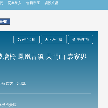
們
同業登入
會員專區
護照簽證
列印行程
PDF下載
轉寄行程
璃橋 鳳凰古鎮 天門山 袁家界
令解除方可出團。
家界風景區