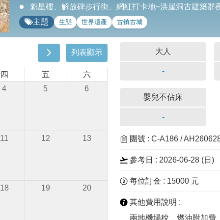
魁星樓、解放碑步行街、網紅打卡地~洪崖洞古建築群
主題
生態
世界遺產
古鎮古城
大人
列表顯示
-
四
五
六
4
5
6
嬰兒不佔床
-
11
12
13
團號 : C-A186 / AH2606
參考日 : 2026-06-28 (
日
)
每位訂金 : 15000 元
18
19
20
其他費用說明 :
兩地機場稅、燃油附加費