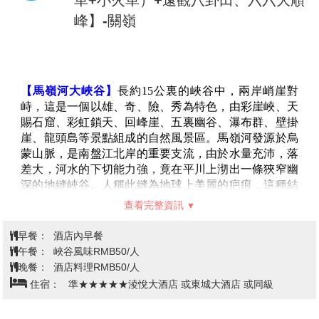
物於一體，有“貴在城中，美在自然”之稱。黔靈山前有
早餐：
酒店內早餐
麒麟洞、古佛洞、洗缽池等古跡，山上生長著1500餘種
午餐：
迎賓風味 RMB50/人
樹木花卉和1000多種藥材。2001年1月1日，黔靈山公園
晚餐：
貴陽風味 RMB50/人
被評為國家AAAA級旅遊景區。
住宿：
準★★★★★貴陽觀山湖公園會展城美侖酒店 或濠璞
【青雲市集】
位於貴陽市南明區果園西路16號。市集彙
酒店 或同級
集了餐飲、休閒娛樂、潮流文創等多元業態，一期開業
以來，深受市民與遊客喜愛，日均接待客流達3萬以
上，成為新的網紅打卡地。貴州省貴陽市是一個多民族
聚居的城市,有著豐富多彩的文化和美食,而貴陽的青雲
貴陽-車觀北盤江大橋和俯瞰花江大峽
市集則是這座城市的一大亮點。
谷-興義【萬峰湖（含遊船）、船觀吉
第3天
【甲秀樓】
位於貴陽城南南明河中的一塊巨石之上(這塊
隆堡】
石頭酷似傳說中的巨鼇)，有浮玉橋銜接兩岸，集山光水
色於一體的甲秀樓有一種獨具魅力的美，當夜幕降臨，
華燈初上，到此一遊又是一番別有情趣的魅力。
【北盤江大橋（車觀）】
位於雲南和貴州兩省交界處，
為中國最大跨徑採用雙向預應力加勁板梁設計的懸索
橋，橫跨深度達600公尺，號稱“世界大裂縫”的花江大峽
谷，橋面至江面高達400余米，是貴州省關（嶺）興
（義）高等級公路上的咽喉，是世界上最高的橋樑之
一。該橋長度388米，距離水面486米，於2003年12月28
日建成並通車！當地地勢險峻、地質條件複雜，在建造