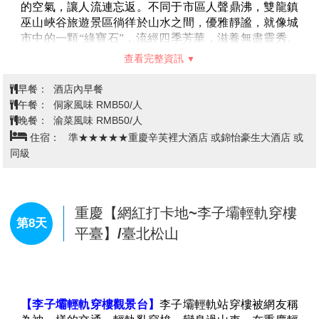
瀑、是石總盤根’ 天星橋風景區是由地下河塌陷形成，
暗河。
里。這裡地處西進雲南的咽喉之地，聚居著一支與眾不
寬約300公尺的「天生橋」，上下奇壁立，瀑布飛瀉，
【六六大順峰】
萬峰林是典型的錐狀岩溶地貌，以錐狀
同的漢族群體屯堡人，他們的語音、服飾、民居建築及
激流滾滾被暗河吞沒的【銀鏈墜潭瀑布】。
山峰為代表。岩層傾角的陡緩，對岩溶錐峰形態亦有明
娛樂方式與周圍村寨截然迥異，這一獨特的漢族文化現
顯影響，身後的這六座山峰呈“修直角形”，棱邊明朗的
象被人們稱之為“屯堡文化”，其中最有代表性之一的就
線條說明它仍處在劇烈的溶蝕期，與左邊的重重疊疊山
在天龍屯堡。在元代就是歷史上有名的順元古驛道上的
峰比，它們形象更加明快、陽剛、大氣，在天空的襯托
重要驛站，名“飯籠驛”。明初時，朱元璋調北鎮南，在
查看完整資訊
下顯得挺拔、險峻。它是沿陡傾斜岩層走向排列的岩溶
這裡大量屯兵，兵來自江浙漢族，本世紀初被當地儒士
錐峰形成的，也是萬峰林中的金字塔，故取名“六六大
改名為“天龍屯堡”。
地戲表演，
地戲是古老的傳統戲
早餐：
酒店內早餐
順峰”，寓意為六六大順。
劇，其顯著特點是演出時“跳神者首蒙青巾，腰圍戰
午餐：
屯堡將軍宴RMB50/人
裙，戴假面於額前，手執戈矛刀戟之屬，隨口而唱，應
晚餐：
夜郎風味RMB50/人
聲而舞”。其唱是七言和十言韻文說唱，在一鑼一鼓伴
住宿：
準★★★★★貴陽觀山湖公園會展城美侖酒店 或濠璞
奏下，一人領唱眾人伴和，有弋陽老腔餘韻；其舞，是
酒店 或同級
表現爭戰格鬥的打殺。
【夜郎谷】
又叫宋氏古堡，是貴州著名藝術家宋培倫花
了20年時間所創作的"奇幻城堡"，這裡的石頭建築，雕
塑，陶藝等形成了一道優美的自然風景，充滿了藝術氣
貴陽【巫山大峽谷+電梯+玻璃棧
息。整個生態園蘊育在峽谷之中，與之相對的斗篷山相
道】-搭乘高鐵/動車-重慶【網紅打卡
傳曾是夜郎王后繼金竹司的佳所。山頂上至今仍保留著
第7天
地~洪崖洞古建築群夜景、解放碑步
古夜郎屯堡的遺址，該景區也因此得名。其不僅有豐富
行街】
的古夜郎國歷史文化內涵，而且有風光綺麗的古態旅遊