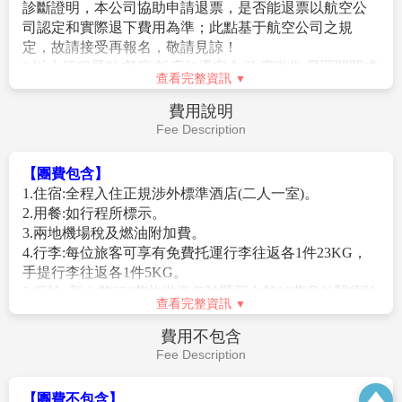
雄偉而又新奇，既古典而又現代。按照“世界獨有，重
慶一絕”的理念，風貌區成功複製了“懸崖上的吊腳樓，
【李子壩輕軌穿樓觀景台】
李子壩輕軌站穿樓被網友稱
記憶中的老重慶”。
為神一樣的交通。輕軌亂穿梭，變身過山車。在重慶輕
【解放碑步行街】
原名抗戰勝利紀功碑，位於重慶市渝
軌2號線的李子壩站穿越房屋，每天都會上演輕軌穿樓
中區民權路、民族路和鄒容路交匯處，它是抗戰勝利和
越壑，空中飛馳而過的神奇一幕。現已經成了網紅景
重慶解放的歷史見證。碑體絕大部分呈白色，有些地方
點，每天都有很多人拍輕軌穿過樓房的一瞬間。
是肉色，上端有幾架大鐘，朝著四面八方，每到整點
整理行囊前往機場，辦理出境手續後，搭乘豪華客機返
時，便會響起聲音。塔是八角形的，最頂端有幾根天
回臺北，團員們互道珍重再見後，平平安安、快快樂樂
線。1997年，重慶市、渝中區政府投資3000萬元,以解放
地歸向闊別多日的家園，結束這次愉快的八日之旅。
碑為中心將解放碑大十字地區(民權路、民族路和鄒容路
查看完整資訊
的共2.24萬平方米面積)改造成中國第一條商業步行街--
解放碑中心購物廣場。2000年和2001年渝中區相繼投入
早餐：
酒店內早餐
1600萬元，將步行街拓展至八一路中段和民族路。解放
午餐：
機上簡餐/點心
碑步行街的面積增至3.6萬平方米。
晚餐：
XXX
住宿：
溫暖的家
作業規定
Operation Rules