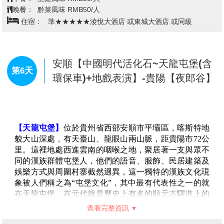
崖、龍頭島等景點組成的自然風景區。馬嶺河發源於烏
蒙山脈，是南盤江北岸的重要支流，由於水量充沛，落
差大，河水的下切能力強，竟在平川上沏出一條狹窄幽
深的地縫峽谷。人稱此縫為地球上美麗的疤痕，這種結
構在全球極為罕見，因而馬嶺河峽谷有天下第一縫之
查看完整資訊
稱。
【天星畫廊】
從馬嶺古橋到天星橋9.7公里段有56條瀑
早餐：
酒店內早餐
布，終年長瀉36條。其中長僅1.7公里的天星畫廊段就有
午餐：
峽谷風味RMB50/人
萬馬咆哮瀑、珍珠瀑、面紗瀑、間歇五疊瀑、撈月瀑、
晚餐：
酒店料理RMB50/人
洗心瀑、路簾瀑、飛廳瀑等13條。瀑高120-200米，瀑寬
住宿：
準★★★★★淩悅大酒店 或東城大酒店 或同級
20-110米，壯如銀河缺口，柔如輕紗嫋娜。放眼觀看，
白練淩空，飛珠濺玉；陽光照射幻化虹霞，竟相媲美。
真如“噴壁灑彩雪，空蒙生晝寒”。由於“千泉歸壑，溪水
溯蝕”的作用，地縫嶂谷兩壁孕育出規模宏大，氣勢壯
關嶺-安順【亞洲第一大瀑布~黃果樹
觀、千姿百態、錯落有致的碳酸鈣懸岩堆積垂直地貌，
瀑布景區（環保車+單程手扶梯）、
構成了一幅幅規模宏大的岩石瀑布。
第5天
陡坡塘瀑布、天星橋景區（含纜
【西萬峰林景區】
萬峰林是典型的喀斯特盆谷峰林地
車）】
貌，它分為東、西峰林，景觀各異。東峰林以巍峨的喀
斯特峰叢為特徵，西峰林是高原喀斯特景觀。300多年
前，明代地理學家、旅行家徐霞客就曾到過萬峰林，並
【黃果樹瀑布景區】
位於中國貴州省安順市鎮寧布依族