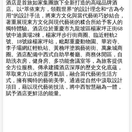
酒店是首旅如家集團旗下全新打造的高端品牌酒
店。以“萃依東方，領觀世界”的設計理念和“古為今
用”的設計手法，將東方文化與當代藝術巧妙結合，
著重展現東方文化與現代藝術的糅合所給予客人的
獨特體驗。酒店位於重慶市九龍坡區楊家坪正街68
號中迪廣場2棟，楊家坪步行街商圈、臨近輕軌2
號、18號線楊家坪站，毗鄰重慶動物園、華岩寺、
李子壩網紅輕軌站、黃桷坪塗鴉藝術街、萬象城商
圈。酒店配備中西式自助早餐廳、商務休閒區，自
助洗衣房，健身房、多功能會議室等，為旅客提供
全方位服務。傳承建國酒店深厚的歷史文化底蘊，
萃取東方山水的靈秀氣韻，融合當代藝術生活方
式，擁有獨特的藝術美學。通過從自然中汲取設計
項目，藉以現代藝術技法，將中西智慧融為一體，
賦予酒店更鮮活的能量。