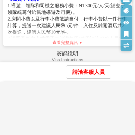
【特別說明】
1.本行程團體機票（含燃油附加稅等）一經確認/開票
后，均無退票價值；如遇疾病因素無法搭乘可提供醫療
診斷證明，本公司協助申請退票，是否能退票以航空公
司認定和實際退下費用為準；此點基于航空公司之規
定，故請接受再報名，敬請見諒！
2.以上行程景點/餐廳/飯店如遇安全/政府徵收/景區關閉或
查看完整資訊
維修等不可控因素，旅行社有調整權利，若無法接受，
請勿報名！
費用說明
3.以上行程順序僅供參考，實際行程順序以團體行進順利
Fee Description
為準
。
請洽客服人員
4.報名預購作業金/訂金NT$10000/人。
【團費包含】
5.在網路上完成報名動作，只是完成預定手續，並不保證
1.住宿:全程入住正規涉外標準酒店(二人一室)。
×
×
×
一定有團位，尚需待客服人員確認後方可確定。
我儲存的商品
我瀏覽過的商品
商品比較清單
清除全部
清除全部
清除全部
開始比較
2.用餐:如行程所標示。
6.中國大陸地區每年4、5月及10、11月季節交替期間，氣
×
3.兩地機場稅及燃油附加費。
主題精選行程
溫約13-22攝氏度，晝夜溫差大；酒店須配合政府環保節
4.行李:每位旅客可享有免費托運行李往返各1件23KG，
×
能政策，於此期間僅提供送風模式，無法提供冷氣；一
【精選貴州 黃果樹瀑布】馬嶺河大峽谷 萬
手提行李往返各1件5KG。
目前沒有儲存商品
目前沒有比較商品
峰湖 天龍屯堡 文化交流考察8日(川航)
般冷氣開放時間為5月底至9月底，具體時間以各酒店實
花季楓紅
5.保險: 新台幣250萬旅遊責任險暨新台幣20萬意外醫療險
際狀況為主，造成不便，請見諒！
查看完整資訊
(旅客未滿15歲或70歲以上，依法限制最高新台幣250萬旅
25,900
01/25
賞花
賞櫻
賞楓
TWD
行業責任險)。
【作業規定】
費用不包含