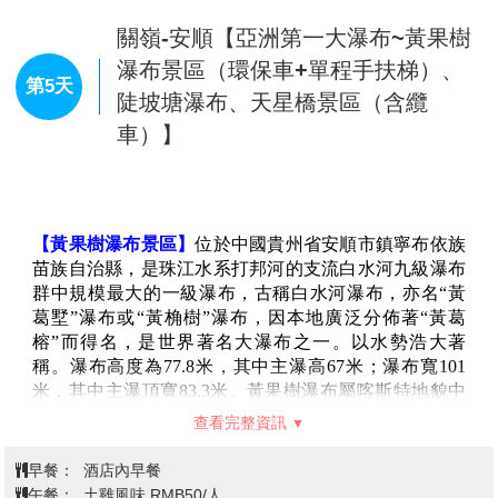
過程中催生了精良的技術，並獲得4項發明專利、7項實
查看完整資訊
用新型專利；今年五月更獲頒有著「世界橋梁界諾貝爾
獎」之稱的古斯塔夫金獎殊榮。
早餐：
酒店內早餐
【萬峰湖】
位於黔西南自治州首府興義市的東南部、馬
午餐：
魚宴風味RMB50/人
嶺河下游，萬峰湖因“萬峰”環繞而得名，是雲貴高原上
晚餐：
興義烤鴨 RMB50/人
的一顆平湖明珠，享有“ 萬峰之湖，西南之最，南國風
住宿：
準★★★★★明鏡國際大酒店 或桔山廣場希爾頓惠庭
光，山水畫卷 ”之美譽。萬峰湖景區美景天成，山中有
國際酒店 或同級
水，水中有山，煙波浩渺，叢巒疊嶂，魚肥水美，是眾
多釣魚者聚會的天堂，湖光山色美不勝收。它早、中、
晚景致各異，還有“一日三景”的美譽。景區以紅椿坡陽
口內湖景觀為主，景觀面積50平方公里。它的主要景點
興義【地球最美傷疤~馬嶺河大峽谷
有紅椿碼頭、吉隆堡、馬嶺河坡陽入湖口、水上布依山
文化交流考察（百畫之谷~天星畫廊
寨等。景區氣候宜人、四季可遊，融山、谷、湖、林於
+上下觀光電梯）、萬峰林（含環保
第4天
一體，即能乘船暢遊、又可臨湖垂釣，還能體驗濃鬱的
車+小火車）+遠觀八卦田、六六大順
民族風情。
【吉隆堡】
位於興義市萬峰湖畔，猶如一個童話般的歐
峰】-關嶺
式城堡，佇立在碧波蕩漾的萬峰湖上，僅有一座橋與湖
邊相連，是國內唯一的湖心城堡。這裡風光秀美，加之
【馬嶺河大峽谷】
長約15公裏的峽谷中，兩岸峭崖對
哥特式風格建築的城堡，更有“中國版天鵝堡”之稱，是
峙，這是一個以雄、奇、險、秀為特色，由彩崖峽、天
人們休閒娛樂的好去處。
賜石窟、彩虹鎖天、回峰崖、五裏幽谷、瀑布群、壁掛