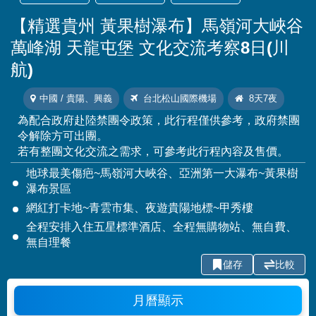
【精選貴州 黃果樹瀑布】馬嶺河大峽谷
萬峰湖 天龍屯堡 文化交流考察8日(川
航)
中國 / 貴陽、興義
台北松山國際機場
8天7夜
為配合政府赴陸禁團令政策，此行程僅供參考，政府禁團
令解除方可出團。
若有整團文化交流之需求，可參考此行程內容及售價。
地球最美傷疤~馬嶺河大峽谷、亞洲第一大瀑布~黃果樹
瀑布景區
網紅打卡地~青雲市集、夜遊貴陽地標~甲秀樓
全程安排入住五星標準酒店、全程無購物站、無自費、
無自理餐
儲存
比較
月曆顯示