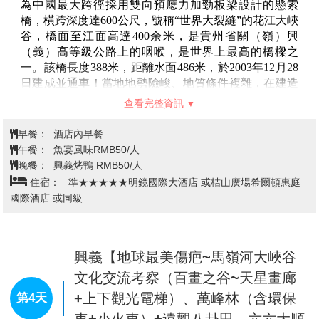
【黔靈山公園】
位於貴州省貴陽市雲岩區棗山路187
號，建於1957年，公園南接棗山路，東近八鴿岩路，東
北有市北路，北至關刀岩、小關水庫，西連長坡嶺林
場、七沖嶺、三橋村及聖泉。距貴陽市中心1.5千米，面
積426萬平方米。黔靈山公園是集自然風光、文物古
跡、民俗風情和娛樂休閒為一體的綜合性公園，因素
有"黔南第一山"之稱的黔靈山而得名。黔靈山由弘福
寺、黔靈湖、三嶺灣等六個大的流覽區構成，以山幽林
查看完整資訊
密、湖水清澈為特色，集山、林、泉、湖、洞、寺、動