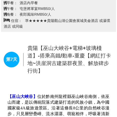
賦詩“天下名山何其多，唯有此處成峰林”。西萬峰林是
苗族自治縣，是珠江水系打邦河的支流白水河九級瀑布
一座座奇美的山巒，與碧綠的田野、彎曲的河流、古樸
群中規模最大的一級瀑布，古稱白水河瀑布，亦名“黃
的村寨、蔥郁的樹林融為一體，構成大自然中最佳的生
葛墅”瀑布或“黃桷樹”瀑布，因本地廣泛分佈著“黃葛
態環境，形成天底下罕見的峰林田園風光。西萬峰林，
榕”而得名，是世界著名大瀑布之一。以水勢浩大著
從海拔2000多米的興義七捧高原邊沿和萬峰湖北岸，黃
稱。瀑布高度為77.8米，其中主瀑高67米；瀑布寬101
泥河東岸成扇形展開，逶迤連綿至安龍、貞豐等地。西
米，其中主瀑頂寬83.3米。黃果樹瀑布屬喀斯特地貌中
北高，東南低，向萬峰湖、黃泥河傾斜。根據峰林的形
的侵蝕裂典型瀑布。景區以黃果樹瀑布為中心， 有地面
查看完整資訊
態，分為列陣峰林、寶劍峰林、群龍峰林、羅漢峰林、
有18個瀑布，地表下有14個瀑布。黃果樹瀑布是亞洲最
疊帽峰林等五大類型。每一類都各具特色，既獨立成
大的瀑布。黃果樹瀑布最奇特的地方是在瀑布背後隱藏
早餐：
酒店內早餐
趣，又與其他類型的峰林相輔相成，組成雄奇浩瀚的岩
著一條百公尺長的水濂洞、洞中除了觀賞千奇百怪的鐘
午餐：
土雞風味 RMB50/人
溶景觀。
乳石、更可置身洞中觀賞瀑布、令您此生難忘。
晚餐：
黔菜風味 RMB50/人
【八卦田】
是一片天然形成的八卦田，平臥在納灰寨農
【陡坡塘瀑布】
位於黃果樹瀑布上遊1公裏處，瀑頂寬
住宿：
準★★★★★淩悅大酒店 或東城大酒店 或同級
田中央，其造型神奇迷離，如神匠打造，層疊有序。八
105米，高21米，是黃果樹瀑布群中瀑頂最寬的瀑布。
卦田中有三個天然地漏，深不見底，被稱為地眼——大
陡坡塘瀑布頂上是一個面積達1.5萬平方的巨大溶潭，瀑
地的眼睛。這些納灰漏斗群為寬而淺的碟型漏斗。農田
布則是形成在逶迤100多米長的鈣化灘壩上。陡坡塘瀑
耕地以漏斗為中心，弧型展布，構成了奇異的“八卦”圖
布還有一個特殊的現象，每當洪水到來之前，瀑布都要
安順【中國明代活化石~天龍屯堡(含
案。據說踩一踩八卦田，升官又發財。還有一條納灰河
第6天
發出“轟隆.轟隆”的吼聲，因此又叫“吼瀑”。
環保車)+地戲表演】-貴陽【夜郎谷】
在田中穿過，卻又消失在田野中。據考察，此河在地下
【天星橋風景區】
位於貴州省安順市關嶺布依族苗族自
穿延，在二十多公里外有重見天日，並匯入珠江。這種
治縣黃果樹瀑布景區下游6千米處，景區規劃面積7平方
漏斗是在地下河局部坍塌和地表水溶蝕作用下形成的，
【天龍屯堡】
位於貴州省西部安順市平壩區，喀斯特地
千米，開發遊覽面積4.5平方千米。此處號稱‘有水皆成
納灰漏斗群呈有序的帶狀分佈，揭示其下部為一條地下
貌大山深處，有天臺山、龍眼山兩山脈，距貴陽市72公