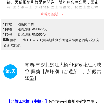
華客機飛往素有「霧都山城」之稱的
重慶市
。
【重慶】
因嘉陵江古稱“渝水”，故重慶簡稱“渝”。北宋
崇寧元年（1102年），改渝州為恭州。南宋淳熙16年
（1189年）正月，孝宗之子趙惇先封恭王，二月即帝位
為宋光宗皇帝，稱為“雙重喜慶”，遂升恭州為重慶府，
重慶由此而得名。
查看完整資訊
早餐：
XXX
午餐：
XXX
晚餐：
機上簡餐/點心
住宿：
準★★★★★重慶辛芙裡大酒店 或錦怡豪生大酒店 或
同級
重慶-搭乘高鐵/動車-貴陽【黔靈山公
園、網紅打卡地~青雲市集、夜遊貴
第2天
陽地標~甲秀樓】