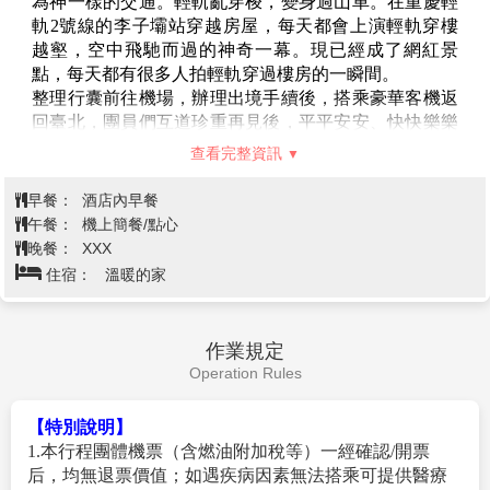
資源。花溪夜郎谷集山、水、林、洞等自然景觀於一
體，相容"古屯堡"、"愛鳥園"、石板房等人文景觀在內
【巫山大峽谷】
位於黔南州龍裡縣巫山峽谷南側，依巫
的生態園林，是貴陽著名畫家宋培倫經過獨具匠心的構
山而建，是以傳統院落式建築打造的民族小鎮，為中國
思和創意而完成的。
國家級4A級旅遊景區。沿著這條長8公里的自然峽谷漫
步，只見層巒疊嶂、流水潺潺、萌寵相伴，呼吸著清新
的空氣，讓人流連忘返。不同于市區人聲鼎沸，雙龍鎮
巫山峽谷旅遊景區徜徉於山水之間，優雅靜謐，就像城
市中的一顆“綠寶石”，流經四季芳華，滋養無盡靈秀。
雙龍鎮巫山峽谷旅遊景區玻璃棧道在原有馬幫棧道的基
查看完整資訊
礎上修建而成，玻璃採用最先進的預應力鋼化玻璃，驚
險刺激又不用擔心安全問題。讓遊客流連忘返。崖壁摩
早餐：
酒店內早餐
崖石刻，讓人沉浸無限的猜想，不得不感歎古人的智
午餐：
侗家風味 RMB50/人
慧。
晚餐：
渝菜風味 RMB50/人
【洪崖洞古建築群】
位於重慶市核心商圈解放碑滄白
住宿：
準★★★★★重慶辛芙裡大酒店 或錦怡豪生大酒店 或
路、長江、嘉陵江兩江交匯的濱江地帶，是新興的集娛
同級
樂、休閑、觀光、餐飲於一體的大型功能區域，也是時
下重慶最火爆、最時尚、最具風情的都市休閑區。在嘉
陵江索道南站的正下方至嘉濱路段，這片極富巴渝文化
特色又極為搶眼的建築群落——洪崖洞民俗風貌區。該
重慶【網紅打卡地~李子壩輕軌穿樓
第8天
風貌區建在百丈懸崖峭壁之上，讓解放碑直達江濱。既
平臺】/臺北松山