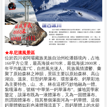
★牟尼溝風景區
位於四川省阿壩藏族羌族自治州松潘縣境內，占地
160平方公里，最高海拔4070米，最低海拔2800米，
年平均氣溫7℃，自然風光迷人、民族風情濃鬱、彙
聚了原始森林之神韻，景區主要以原始森林、高山
湖泊、溫泉、巨型鈣華瀑布、環形瀑布、鈣華彩池
為主要特色，山、水、林在這裡巧妙地融為一體。
紮嘎瀑布，號稱“中華第一鈣華瀑布”。據地質學家
鑒定，該瀑布既為一液體瀑布，又為一固體瀑布。
所謂固體瀑布，指其整個瀑面河為一鈣華體。這個
鈣華體猶如彩色液體飛流直下，而鈣華體上的水卻