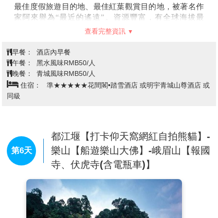
最佳度假旅遊目的地、最佳紅葉觀賞目的地，被著名作
感受村民的善良淳樸，跳鍋莊舞、唱藏歌、品青稞酒，
家阿來譽為“最近的遙遠”。資源豐富，有全球海拔最
體驗一場“世外桃源”的愜意生活。藏式民居具有獨特的
低、面積最大、年紀最輕的現代山地冰川，有五彩斑斕
風格，房屋主要由亂石碎塊、木料和泥土構成，呈現碉
查看完整資訊
的八十裡彩林，有洛格斯神山，還有瀑布、湖泊、杜鵑
樓式建築風格。因美麗的自然風光和濃厚的藏族文化，
林和星羅棋佈的草甸，以及各類野生動植物。特別是13
獲得了多個榮譽，包括國家森林鄉村、中國少數民族特
早餐：
酒店內早餐
條首尾相接現代冰川，蔚為壯觀，有中國第一彩色冰川
色村寨、四川省實施鄉村振興戰略工作示範村、四川省
午餐：
黑水風味RMB50/人
冰雪天堂之美譽。走進遠古、探古溯源。春觀山花、夏
鄉村旅遊重點村以及第二批全國鄉村旅遊重點村等。這
晚餐：
青城風味RMB50/人
賞冰、秋品紅葉、冬撫雪。達古冰山洋溢著歷史的沉
裡不僅風景優美，而且充滿了藏族的文化氛圍，是體驗
住宿：
準★★★★★花間閣•踏雪酒店 或明宇青城山尊酒店 或
澱，展現出一幅幅精美的民俗畫卷，是自然旅遊和人文
藏族生活、瞭解藏族文化的絕佳地點。
同級
旅遊相結合的休閒度假神奇目的地。
註：達古冰川每月26號
進行纜車檢修，當天纜車停運，如遇此狀況，故會前後調整行程順
序，請見諒！
都江堰【打卡仰天窩網紅自拍熊貓】-
【灌縣古城】
為四川省舊縣名，現為都江堰市，東至建
設路、西鄰都江堰景區，占地0.9平方公里，是中國國家
樂山【船遊樂山大佛】-峨眉山【報國
第6天
級4A級開放型景區。古城始建於北魏時期，距今逾1500
寺、伏虎寺(含電瓶車)】
年，以明清建築風貌為核心，擁有南橋、西街、文廟、
明城牆等歷史遺跡。
【都江堰藍眼淚】
是一種自然與人工結合的景觀，主要
發生在都江堰市的南橋和天府源廊橋附近。這種現象通
常在夜間出現，當燈光照射到水面時，會產生一種藍色