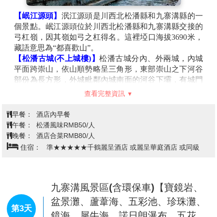
【岷江源頭】
泯江源頭是川西北松潘縣和九寨溝縣的一
個景點。岷江源頭位於川西北松潘縣和九寨溝縣交接的
弓杠嶺，因其嶺如弓之杠得名。這裡埡口海拔3690米，
藏語意思為“都喜歡山”。
【松潘古城(不上城樓)】
松潘古城分內、外兩城，內城
平面跨崇山，依山順勢略呈三角形，東部崇山之下河谷
部份為長方形，外城毗鄰內城南面的河谷下壩，有城門
與內城相通，平面為長方形。城牆總長6.2公里，用本地
查看完整資訊
燒制的青磚砌成牆身，內土石而成，高12.5米，厚12余
米，以糯米、石灰、桐油熬制的灰漿粕連勾縫，堅固如
早餐：
酒店內早餐
銅牆鐵壁。各城門僅以大塊規則的長方條石券拱而成。
午餐：
松潘風味RMB50/人
松潘古城規模宏偉，氣勢非凡，其城牆的長度、高度、
晚餐：
酒店合菜RMB80/人
厚度、浮雕石刻的精美在民族地區是首屈一指的。
住宿：
準★★★★★千鶴麗呈酒店 或麗呈華庭酒店 或同級
註: 特別安排專車運送行李，不攜帶大件行李搭乘高鐵。
九寨溝風景區(含環保車)【寶鏡岩、
盆景灘、蘆葦海、五彩池、珍珠灘、
第3天
鏡海、犀牛海、諾日朗瀑布、五花