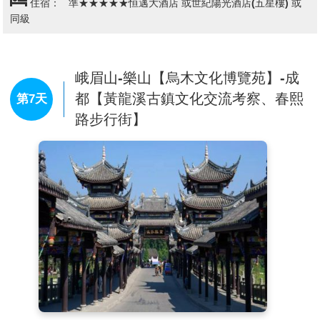
住宿：
準★★★★★恒邁大酒店 或世紀陽光酒店(五星樓) 或
樂山大佛上山，請見諒！
同級
【報國寺】
位於四川省峨眉山市峨眉山麓的鳳凰坪，為
峨眉山八大重點寺廟之一，山中第一大寺。建於明萬曆
年間，原名會宗堂，取儒釋道三教會宗之意。報國寺占
峨眉山-樂山【烏木文化博覽苑】-成
地40000平方米，坐西向東，前有鳳凰堡，後倚鳳凰
坪，左瀕鳳凰湖，右挽來風亭。整個寺廟系典型的庭院
都【黃龍溪古鎮文化交流考察、春熙
第7天
建築，一院一景，層層深入，蔚為壯觀。寺內建築古樸
路步行街】
典雅，綠林環繞，山門懸有康熙皇帝親手所書“報國
寺”三個大字，還能欣賞到峨眉十景中唯一一個人文景
觀“聖積晚鐘”。
【伏虎寺】
在報國寺南邊1公里處，是一處清幽乾淨的
尼姑庵，也算是峨眉山寺院規模最大的一座。寺內最高
處的的殿堂內供奉有五百羅漢。寺內有華嚴塔亭，中置
明代鑄造的紫銅華嚴塔一座，塔高5.8米，共14層，塔身
鑄有4700餘尊小佛像，塔體鐫刻《華嚴經》文。華嚴銅
塔以其時代久遠、體形高大和鑄造精良而居中國銅塔之
最。