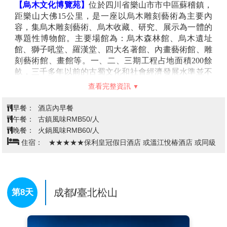
【烏木文化博覽苑】
位於四川省樂山市市中區蘇稽鎮，
距樂山大佛15公里，是一座以烏木雕刻藝術為主要內
容，集烏木雕刻藝術、烏木收藏、研究、展示為一體的
專題性博物館。主要場館為：烏木森林館、烏木遺址
館、獅子吼堂、羅漢堂、四大名著館、內畫藝術館、雕
刻藝術館、畫館等。一、二、三期工程占地面積200餘
畝，三千多年以前的古蜀文化和社會經濟發展水準並不
落後於中原地區在這座博物館當中，可得到確切的實
查看完整資訊
證。他的主旨是發掘文物內，再現歷史真實。
【黃龍溪古鎮】
古稱赤水，地處四川省成都市雙流區西
早餐：
酒店內早餐
南，總面積50.4平方千米。黃龍溪古鎮核心區由一湖兩
午餐：
古鎮風味RMB50/人
河三寺七街九巷組成，有保存完好的民居七十六座，大
晚餐：
火鍋風味RMB60/人
院三座；有金華庵、三縣衙門和古戲臺等重點文物保護
住宿：
★★★★★保利皇冠假日酒店 或溫江悅椿酒店 或同級
單位；有火龍、府河船工號子、漂河燈、打更等民間風
俗文化。鎮內尚保存有傳統建築面積共3.12萬平方米，
其中較具保護價值，特徵鮮明，結構良好的清代穿逗式
木結構傳統建築1.37萬平方米。黃龍溪古鎮有保存完好
成都/臺北松山
第8天
的明、清民居建築群和深厚的民俗文化。2007年5月31
日，第三批中國歷史文化名鎮名單公佈，黃龍溪古鎮入
選。同年，黃龍溪古鎮被授予中國國家4A級旅遊景區。