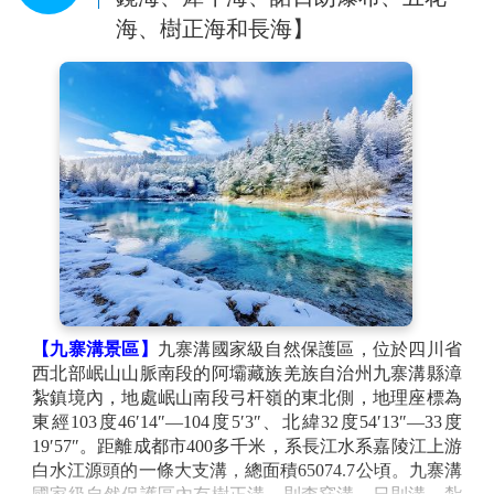
海、樹正海和長海】
【九寨溝景區】
九寨溝國家級自然保護區，位於四川省
西北部岷山山脈南段的阿壩藏族羌族自治州九寨溝縣漳
紮鎮境內，地處岷山南段弓杆嶺的東北側，地理座標為
東經103度46′14″—104度5′3″、北緯32度54′13″—33度
19′57″。距離成都市400多千米，系長江水系嘉陵江上游
白水江源頭的一條大支溝，總面積65074.7公頃。九寨溝