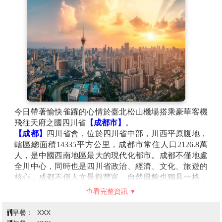
今日帶著愉快雀躍的心情於臺北松山機場搭乘豪華客機
飛往天府之國四川省
【成都市】
。
【成都】
四川省會，位於四川省中部，川西平原腹地，
轄區總面積14335平方公里，成都市常住人口2126.8萬
人，是中國西南地區最大的現代化都市。成都不僅地處
全川中心，同時也是四川省政治、經濟、文化、旅遊的
核心，成都不僅人文景觀豐富，自然風貌也獨具一格，
早在1000多年前的唐代，詩人就唱出了「窗含西嶺千秋
查看完整資訊
雪，門泊東吳萬裡船」的名句。
早餐：
XXX