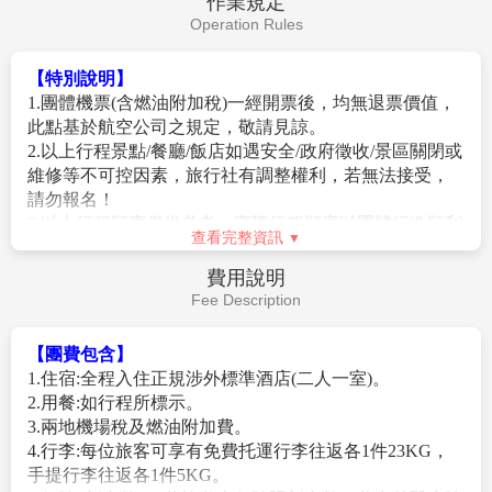
作業規定
Operation Rules
【特別說明】
1.團體機票(含燃油附加稅)一經開票後，均無退票價值，
此點基於航空公司之規定，敬請見諒。
2.以上行程景點/餐廳/飯店如遇安全/政府徵收/景區關閉或
維修等不可控因素，旅行社有調整權利，若無法接受，
請勿報名！
3.以上行程順序僅供參考，實際行程順序以團體行進順利
查看完整資訊
為準
。
4.報名預購作業金/訂金NT$10000/人。
費用說明
5.在網路上完成報名動作，只是完成預定手續，並不保證
Fee Description
一定有團位，尚需待客服人員確認後方可確定。
6.中國大陸地區每年4、5月及10、11月季節交替期間，氣
【團費包含】
溫約13-22攝氏度，晝夜溫差大；酒店須配合政府環保節
1.住宿:全程入住正規涉外標準酒店(二人一室)。
能政策，於此期間僅提供送風模式，無法提供冷氣；一
2.用餐:如行程所標示。
般冷氣開放時間為5月底至9月底，具體時間以各酒店實
3.兩地機場稅及燃油附加費。
際狀況為主，造成不便，請見諒！
4.行李:每位旅客可享有免費托運行李往返各1件23KG，
手提行李往返各1件5KG。
【作業規定】