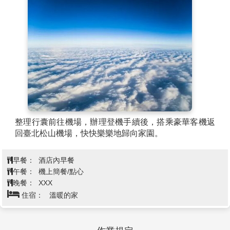
2011年3月，黃龍溪古鎮憑藉悠久的水文化入選“成都新
十景”，成為成都旅遊新地標。
【春熙路步行街】
位於四川省成都市錦江區春熙路街
道，覆蓋北新街以東、總府路以南、紅星路以西、東大
街以北、南新街、中新街以及臨街區域，面積大約20公
頃。春熙路熱鬧繁華，現大約有商業網點700家，網點
面積大約220000㎡，被業內譽為中國特色商業街，無疑
是成都極具代表性的地方，如同重慶的解放碑、上海的
南京路以及北京的王府井，是馳名全國的旅遊名片，是
首批國家級旅遊休閒街區之一。這裡承載著無數人的嚮
往與情懷，象徵著成都的時尚與繁華，它不僅代表著成
整理行囊前往機場，辦理登機手續後，搭乘豪華客機返
都的繁華與時尚，更承載著這座城市的獨特韻味。
回臺北松山機場，快快樂樂地歸向家園。
早餐：
酒店內早餐
午餐：
機上簡餐/點心
晚餐：
XXX
住宿：
溫暖的家