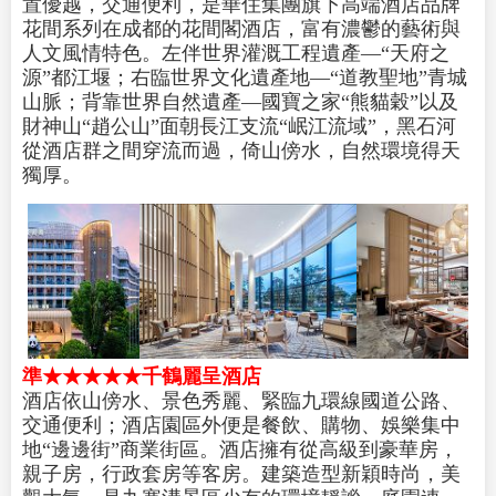
置優越，交通便利，是華住集團旗下高端酒店品牌
花間系列在成都的花間閣酒店，富有濃鬱的藝術與
人文風情特色。左伴世界灌溉工程遺產—“天府之
源”都江堰；右臨世界文化遺產地—“道教聖地”青城
山脈；背靠世界自然遺產—國寶之家“熊貓穀”以及
財神山“趙公山”面朝長江支流“岷江流域”，黑石河
從酒店群之間穿流而過，倚山傍水，自然環境得天
獨厚。
準★★★★★千鶴麗呈酒店
酒店依山傍水、景色秀麗、緊臨九環線國道公路、
交通便利；酒店園區外便是餐飲、購物、娛樂集中
地“邊邊街”商業街區。酒店擁有從高級到豪華房，
親子房，行政套房等客房。建築造型新穎時尚，美