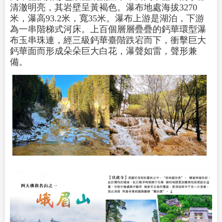
清澈明亮，其岩壁呈黃褐色。瀑布地處海拔3270
米，瀑高93.2米，寬35米。瀑布上游是湖泊，下游
為一串階梯式河床。上百個層層疊疊的鈣華環型瀑
布玉串珠連，經三級鈣華臺階跌宕而下，衝擊巨大
鈣華面而形成朵朵巨大白花，瀑聲如雷，聲形兼
備。