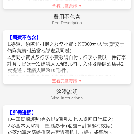
5.保險: 新台幣250萬旅遊責任險暨新台幣20萬意外醫療險
1.團體報名確認後請繳交訂金。如個人因素無法成行取消
查看完整資訊
(旅客未滿15歲或70歲以上，依法限制最高新台幣250萬旅
當團行程，訂金無法退回。團體機票需團體去團體回，
行業責任險)。
無法更改回程。
費用不包含
2.團體機票(含燃油附加稅)一經開票後，均無退票價值，
Fee Description
此點基於航空公司之規定，敬請見諒。
3.此團型使用團體機位，航班不可指定、不可延回、不可
【團費不包含】
更改進出點、不可指定座位；特殊餐食及需求請提早告
1.導遊、領隊和司機之服務小費：NT300元/人/天(請交于
知客服人員，以便作業。
領隊統籌付給當地導遊及司機) 。
4.本行程交通、住宿、觀光點絕對以最順暢之遊程作為安
2.房間小費以及行李小費敬請自付，行李小費以一件行李
排，若遇特殊狀況如交通阻塞、觀光點休假、住宿飯店
計算，提送一次建議人民幣5元/件，入住及離開酒店共2
調整及其他不可抗拒之因素，或因飛機起降的時間、轉
次提送，建議人民幣10元/件。
機點、進出點調整，行程因此可能會有所更動，本公司
3.護照及新辦卡式電子臺胞證費用(費用請洽服務人員)
查看完整資訊
保有變更行程之權利。
4.旅遊平安保險及旅遊不便險等其他私人保險項目。
5.航空公司保留航班時間調整及變更之權利。
5.行程表上未註明之各項開銷，建議、自費或自由活動所
簽證說明
6.本行程團費所含景點門票均已分攤老人/小孩等優待票
衍生之任何費用。
Visa Instructions
差價，亦不另行退還差價，請配合出示證件，若無法接
6.純係私人之消費：如行李超重費、飲料酒類、洗衣、電
受，請勿報名！
話、床頭與行李等禮貌性質小費及私人交通費。
【所需證照】
7.請務必於起飛前3小時抵達機場辦理登機手續，逾時關
7.團體旅責險不包含當地染疫後的所有醫療費用。
1.中華民國護照(有效期6個月以上,以返回日計算之)
櫃旅客需自行負責。
2.參團本人需持：臺胞證/卡 (返國日計算起有效期)
8.逢旺季或客滿，航空公司要求提早開立機票，繳交尾款
※落地單次新證僅限未辦過臺胞卡（證）或臺胞卡
時間將依航空公司規定辦理，不便之處敬請見諒！