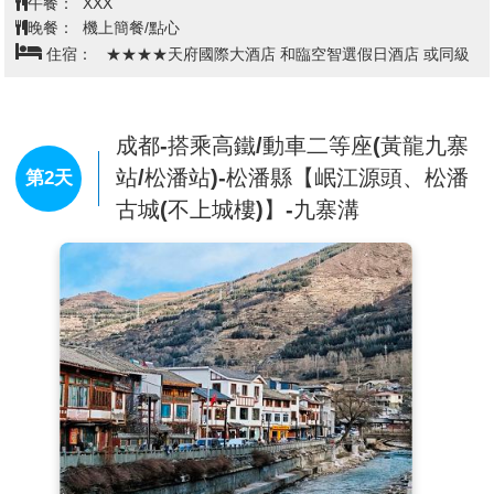
午餐：
XXX
晚餐：
機上簡餐/點心
住宿：
★★★★天府國際大酒店 和臨空智選假日酒店 或同級
成都-搭乘高鐵/動車二等座(黃龍九寨
站/松潘站)-松潘縣【岷江源頭、松潘
第2天
古城(不上城樓)】-九寨溝