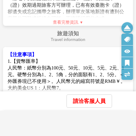
（證）效期過期旅客方可辦理，已有有效臺胞卡（證）
9.正確行程內容、順序、班機時間、降落城市以及住宿飯
卻遺失或忘記攜帶之旅客，辦理單次落地新證有遭到公
店，請以行前旅遊手冊之行程表或說明會資料為準
安單位刁難或拒絕之可能，不建議採用此方式。
10.行程及餐食將會視情況（如季節、預約狀況、觀光地
查看完整資訊
※單次落地台胞，則依各地區機場業務不同，不一定開
區休假及住宿飯店地點）調整。
放受理。
旅遊須知
11.旅途期間景區如需收取臺胞證查驗，煩請配合。
Travel information
12.網頁優惠名額有限，若優惠名額已滿，請以當時報名
【雙重國籍旅客特別注意事項】
之網頁價格計算；促銷優惠限定團，請訂單成立後請立
1.依外交部相關規定，國內外旅客進出我國國境均須持用
即付訂，不便之處，敬請見諒。
【注意事項】
同一本護照，不得持用二種護照交互使用。
13.若貴賓們需保留機票票根時，務必於開票前告知您的
1.【貨幣匯率】
例如：前次入境時持台灣護照入境，下次離境時就必須
承辦人員，我們將依各航空公司規定之作業程序申請，
人民幣：紙幣分別為100元、50元、10元、5元、2元、1
以台灣護照出境。反之亦然。
謝謝合作。
元。硬幣分別為1、2、5角，分的面額有1、2、5分。＜
2.不論在臺灣地區有無戶籍，凡持外國護照入境者，應持
14.大陸地區酒店常常會因官方批准星等的評比時間較
外匯券現已不使用＞。人民幣元的縮寫符號是RMB￥。
外國護照出境，且以外國護照入境者不得
長，或因酒店本身不想申請星等，但其酒店的建造、服
大約美金US 1：人民幣7。
在臺辦理戶籍登記或恢復在臺原有戶籍。
務等格局都依同星級酒店標準，遇此狀況酒店將用
錢幣：台灣出境(A)台弊:現金不超過60,000 元
持非中華民國護照再次入境台灣相關資訊，請向外交部
查看完整資訊
【準】字自來代表，如造成困擾，敬請見諒。
請洽客服人員
(B)外幣總值:不超過美金10,000 元(旅行支票,匯票不
領事事務局查明，網址：
https://www.boca.gov.tw/
15.本行程酒店住宿皆為2人1室（二張單人床房型）：
計)
※為了維護您的權益，確保保險資料之正確性，及方便出
a.因中國大陸地區沒有3人房型，因此若是加床，即是在
大陸地區均使用人民弊，購物時請務必注意幣值兌換，
發當日辦理登機手續，建議您將護照正本繳交予本公
×
×
×
原標準房內加行軍床或加床墊；但有部份飯店連行軍床
我儲存的商品
我瀏覽過的商品
商品比較清單
在各地住宿酒店內均可兌換，切勿在外與不明人士兌
清除全部
清除全部
清除全部
開始比較
司。
或床墊都沒有得加，並且加床者費用並無減少，相當劃
換。
×
主題精選行程
不來！
2.【電話】