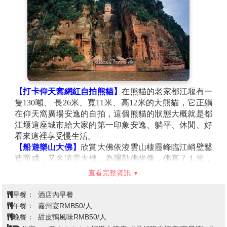
的螢光效果，仿佛海水中的“藍眼淚”。
【打卡仰天窩網紅自拍熊貓】
在熊貓的老家都江堰有一
隻130噸、 長26米、寬11米、高12米的大熊貓，它正躺
在仰天窩廣場安逸的自拍，這個熊貓的狀態大概就是都
江堰這座城市給大家的第一印象安逸、躺平、休閒、好
看來這裡享受慢生活。
【船遊樂山大佛】
欣賞大佛依淩雲山棲霞峰臨江峭壁鑿
造而成，又名淩雲大佛，為彌勒佛坐像，佛高７１米，
世界最高之大佛。素有「佛是一座山，山是一尊佛之
查看完整資訊
稱」。是樂山最著名的景觀。樂山大佛雖經千年風霜，
至今仍安坐於岷江之畔，原因是大佛具有一套設計巧
早餐：
酒店內早餐
妙、隱而不見的排水系統，對保護大佛起到了重要的作
午餐：
嘉州宴RMB50/人
用。這些水溝和洞穴，組成了排水、隔溼和通風系統，
晚餐：
甜皮鴨風味RMB50/人
防止了大佛的侵蝕性風化。
註:如當天遇到遊船停航，則改為