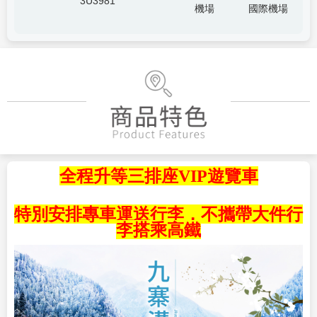
3U3981
機場
國際機場
全程升等三排座VIP遊覽車
特別安排專車運送行李，不攜帶大件行
李搭乘高鐵