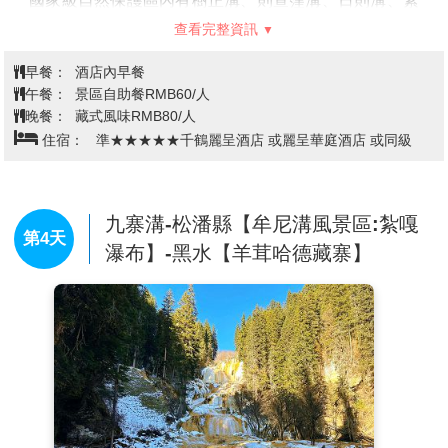
國家級自然保護區內有樹正溝、則查窪溝、日則溝、紮
如溝四個景點，其中又分為多個大大小小的景點，以高
查看完整資訊
原鈣華湖群、鈣華瀑群和鈣華灘流等水景為主體，其水
景規模巨，景型多，數量眾，形態美，表局精和環境
早餐：
酒店內早餐
佳。九寨溝國家級自然保護區森林覆蓋率超過80%，藤
午餐：
景區自助餐RMB60/人
本植物有38種，有74種國家保護珍稀植物。有陸棲脊椎
晚餐：
藏式風味RMB80/人
動物122種，其中獸類21種，鳥類93種，爬行類4種，兩
住宿：
準★★★★★千鶴麗呈酒店 或麗呈華庭酒店 或同級
棲類4種。九寨溝國家自然保護區是岷山山系大熊貓A種
群的核心地和走廊帶，具有典型的自然生態系統，為全
國生物多樣性保護的核心之一。動植物資源豐富，具有
較高的生態保護、科學研究和美學旅遊價值。九寨溝是
九寨溝-松潘縣【牟尼溝風景區:紮嘎
第4天
以地質遺跡鈣化湖泊、灘流、瀑布景觀、岩溶水系統和
瀑布】-黑水【羊茸哈德藏寨】
森林生態系統為主要保護物件的國家地質公園，具有較
高的科研價值。九寨溝是世界自然遺產、中國國家重點
風景名勝區、中國5A級旅遊景區、中國國家級自然保護
區、中國國家地質公園、世界生物圈保護區網路，也是
中國第一個以保護自然風景為主要目的的自然保護區。
★貼心提醒：
1.此地區屬於高海拔地區，在2000米至3500米之間，不宜劇烈運
動，宜少飲酒，多食蔬菜、水果，以防高山反應，年老體弱或平日有
服藥者，請備好常用藥品。