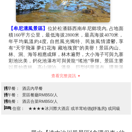
2.景間日照強，紫外線高，戶外活動請戴上太陽眼鏡，防曬油以保護
皮膚。另因海拔高，溫差大請帶好禦寒藥物。
3.九寨溝海拔約3000米，屬高原濕潤氣候，山頂終年積雪。春天氣溫
較低且變化較大，平均氣溫多在9℃至18℃之間，4月前有凍土及殘
【牟尼溝風景區】
位於松潘縣西南牟尼鄉境內, 占地面
雪，建議不論何時前往都需備厚外套和防滑鞋；夏天氣溫回升較快且
積160平方公里，最低海拔2800米，最高海拔4070米，
穩定，平均氣溫在19℃至22℃，夜晚較涼，宜備薄毛衣；秋季天高氣
年平均氣溫約4度, 自然風光獨特、民族風情濃鬱, 享
爽、氣候宜人，氣溫多在7℃至18℃，晝夜溫差較大，到了夜晚就得
有“天宇飛瀑 夢幻花海 藏地瑰寶”的美譽！景區內山、
穿毛衣甚至防寒服了，冬季較寒冷，氣溫多在0℃以下。
林、洞、海等相應成輝，林木遍野，大小海子可與九寨
彩池比美，鈣化池瀑布可與黃龍“瑤池”爭輝。景區主要
以原始森林、高山湖泊、溫泉、巨型鈣華瀑布、環形瀑
布、鈣華彩池為主要特色，景區由紮嘎瀑布和二道海兩
查看完整資訊
部分組成，是世界罕見的高寒山區喀斯特作用為主形成
的多種自然景觀的地質博物館。山、水、林在這裡巧妙
早餐：
酒店內早餐
地融為一體，是世界級的風景名勝區，被列入聯合
午餐：
景區餐廳RMB50/人
國“世界生物圈保護區”、“世界自然遺產”綠色環球。
晚餐：
酒店合菜RMB50/人
【紮嘎瀑布】
號稱“中華第一鈣華瀑布”。景區溝長5公
住宿：
★★★★冰川際大酒店 或羊茸哈德(靜逸房) 或同級
里，溝內的彩池、環形瀑布、構成一幅，水在林中流、
樹在水中長的奇妙風景，堪稱一座奇趣無窮的自然迷
宮，令人留連忘返。據地質學家鑒定，該瀑布既為一液