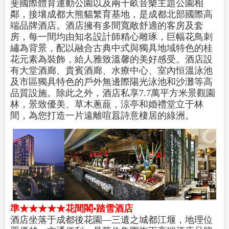
斐國際體育運動公園以及兩千畝音樂主題公園相
鄰，接壤成都大熊貓繁育基地，是成都北部國際高
端品牌酒店。酒店擁有多間寬敞舒適的客房及套
房，每一間均由知名設計師精心雕琢，巨幅花鳥刺
繡為背景，配以融合古典中式與獨具地域特色的桂
花元素為裝飾，給人雅致溫馨的美好感受。酒店設
有大堂酒廊、貴賓酒廊、水療中心、室內恒溫泳池
及市區獨具特色的戶外無邊際陽光泳池和沙灘等高
品質設施。除此之外，酒店私享7.7萬平方米景觀園
林，景致優美、草木蔥蘢，涼亭和婚禮堂立于林
間，為您打造一片遠離喧囂詩意棲居的綠洲。
準★★★★★花間閣•踏雪酒店
酒店坐落于成都後花園—三遺之城都江堰，地理位