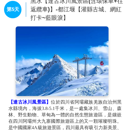
體瀑布，又為一固體瀑布。所謂固體瀑布，指其整個瀑
黑水【達古冰川風景區(含環保車+往
面河為一鈣華體。這個鈣華體猶如彩色液體飛流直下，
返纜車)】-都江堰【灌縣古城、網紅
第5天
而鈣華體上的水卻清澈明亮，其岩壁呈黃褐色。瀑布上
打卡~藍眼淚】
游為一湖泊，下游為階梯式河床。紮嘎瀑布高104米、
寬35米、以每秒23米的流速從巨大的鈣華梯坎飛瀉而
下；聲震數裡，氣勢磅礡，遠看宛如千條銀色的哈達從
天際飄逸而下，近看似萬斛珍珠在自然的琴弦跳躍。隨
風輕飄的水霧彌漫整個山谷、夏季瀑布被道道彩虹裝
點。冬季則掛上華麗閃爍、氣派非凡、晶瑩剔透的冰
簾、整個瀑布一瀉三階，第一階中間有一水簾溶洞，洞
內大廳高6米，面積約50平方米，廳內鐘乳石遍佈，似
寶塔、似竹筍、玲瓏剔透形狀逼真。瀑布下游約4公里
的山溪內，清澈的流水隨著地勢的高低落差渾然而為串
珠似的環形彩池，池水從魚鱗疊置的環形鈣華堤坎翻滾
下來，跌岩成層層的環形瀑布，一池一瀑、珠連玉串，
蔚為奇觀。流水淙淙和著鳥兒的啁啾，在樹叢中，地面
【達古冰川風景區】
位於四川省阿壩藏族羌族自治州黑
上縈繞婉轉。
水縣境內，海拔3.8-5.1千米，是一處集冰川、雪山、森
【羊茸哈德藏寨】
是一個位於四川省阿壩藏族羌族自治
林、野生動物、草甸為一體的自然生態旅遊區，是鑲嵌
州黑水縣沙石多鄉的藏族聚居村，被譽為“天然氧
在四川阿壩州大九寨國際旅遊區上的又一顆璀璨明珠。
吧”和“彩色森林”。這個地方不僅生態環境優美，空氣清
是中國國家4A級旅遊景區，四川最具有吸引力新美景、
新，而且擁有豐富的藏族文化。在這裡享受高原美食，