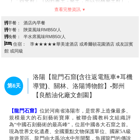
原性建設，並將其打造成為全國首個以“非遺美食文
化”為主題的街區。
【西安博物館】
全國4A級旅遊景區、全國古籍重點保護
單位、全國科普教育基地，是陝西省省委、省政府，西
安市市委、市政府指定的重要文化機構。博物院以展示
的珍貴文物、唐代千年古塔小雁塔和秀麗的園林景觀而
聞名，主要劃分為三層，由基本陳列、專題陳列以及臨
時陳列三個部分組成。基本陳列以西安都城的發展變遷
為主線，專題陳列主要由佛教造像、玉器以及書畫三個
部分組成。
查看完整資訊
【寒窯遺址公園】
曲江寒窯遺址公園中的寒窯遺址建於
清朝後期，內設王寶釧祠堂。2018年12月底開始，曲江
早餐：
酒店內早餐
寒窯遺址公園24小時向廣大遊客免費開放。 [2]曲江寒窯
午餐：
陝南風味RMB50/人
遺址公園作為中國具有代表性的愛情文化主題公園，整
晚餐：
葫蘆雞風味RMB50/人
個園區以王寶釧、薛平貴忠貞不渝的愛情故事為主線，
住宿：
準★★★★★皇城豪門酒店 或伊敦諾富特酒店 或同級
集遺址保護、旅遊開發以及文化產業建設於一體。
【大雁塔】
又名大慈恩寺塔，唐高宗永徽三年 ( 西元652
年 ) 玄奘法師為供奉從印度取回的佛像，舍利和梵文經
典，在慈恩寺的西塔院建起一座高180尺的五層磚塔，
西安【古城牆、鐘鼓樓廣場、回民一
第5天
後在武則天長安年間改建為七層。大雁塔通高64.5米，
條街】-洛陽【洛邑古城】
塔體為方形錐體，造型簡潔，氣勢雄偉，是我國佛教建