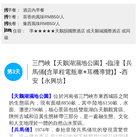
今日帶著愉快雀躍的心情於桃園國際機場，搭乘直航豪
華客機飛往河南省省會城市-
鄭州
；鄭州是華夏文明的重
要發祥地、國家歷史文化名城，是國家重點支持的六大
遺址片區之一、世界歷史都市聯盟會員。
抵達鄭州後，搭乘豪華遊覽巴士前往
登封
。
早餐：
XXX
午餐：
機上簡餐/點心
晚餐：
嵩山風味RMB50/人
住宿：
★★★★★錦鵬生態酒店 或中州華悅國際酒店 或同級
登封【少林寺(含單程電瓶車+耳機導
覽)+欣賞武術表演、塔林、陝州風景
第2天
區、寶輪寺塔】-三門峽
【少林寺】
位於中國河南省鄭州市登封市，嵩山景區包