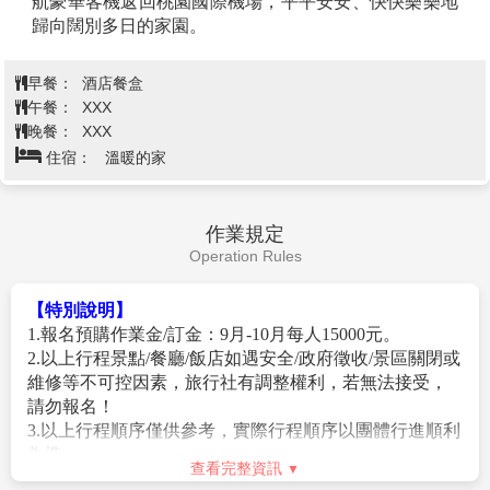
察、包公祠、鐵塔、山陝甘會館】-鄭
第7天
生重要影響（如香港天壇大佛），甚至遠及東亞朝鮮、
州
韓國、日本等國，如日本奈良東大寺、韓國石窟庵等均
受其影響。
【關林】
為埋葬三國時蜀將關羽首級之地，前為祠廟，
【清明上河園】
是一處位於河南省開封市龍亭湖西岸的
後為墓塚，為海內外三大關廟之一，千百座關廟中獨
宋代文化主題公園，同時也是中國國家5A級旅遊景區和
稱“林”，是中國唯有的塚、廟、林三祀合一的古代經典
中國非物質文化遺產展演基地。它是以畫家張擇端的寫
建築。
實畫作《清明上河圖》為藍本，按照《營造法式》為建
【洛陽博物館】
是一座集文物收藏、科學研究、陳列展
設標準，以宋朝市井文化、民俗風情、皇家園林和古代
覽、社會教育與文化交流諸功能為一體的綜合性博物
娛樂為題材，以遊客參與體驗為特點的文化主題公園。
館。洛陽博物館創建於1958年，舉辦有大型基本陳
2009年，清明上河園成為中國世界紀錄協會中國第一座
列“河洛文明”和“珍寶展”、“漢唐陶俑展”、“唐三彩
以繪畫作品為原型的仿古主題公園。
查看完整資訊
展”、“宮廷文物展”、“石刻藝術展”、“書畫展”六大專題
【包公祠】
包公祠是為紀念中國古代著名清官、政治改
陳列，展覽面積1.7萬平方米。館藏文物20315件，其中
革家包拯而恢復重建的，其座落在河南省開封市包公湖
早餐：
酒店內早餐
珍貴文物5406件。洛陽博物館是首批國家一級博物館，
西畔，是國家旅遊局開發建設的中原旅遊區的重要景點
午餐：
包子風味 RMB50/人
河南省優秀愛國主義教育基地，河南省中小學研學旅行
之一。
晚餐：
烤鴨風味RMB80/人
實踐基地等。
【鐵塔】
素有天下第一塔之稱，也就是所謂的佛塔，這
註：如遇週一休館，更改為鄭州市博物館替代之，
住宿：
準★★★★★航空港諾富特酒店 或航空港萬怡酒店 或
座塔就是北宋時期的鐵塔，外觀看起來非常像鐵，實際
造成不便敬請見諒。
同級
【良酷油化廠文創園】
上是由木頭與磚瓦精密構成的，鐵塔建造於北宋年間西
位於沙口路黃河路交叉口，始建
於1952年，是中國第一個五年計劃重點項目，也是蘇聯
元1049年，鐵塔建造的科學含量很高，有避雷的效果，
援建項目之一。工廠生產的“中州”牌肥皂、“福樂爾”香
鐵塔也是鄭州開封最老的古蹟。