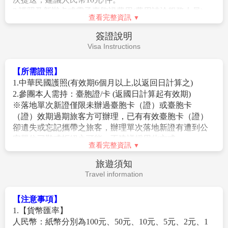
1.報名預購作業金/訂金：9月-10月每人15000元。
2.以上行程景點/餐廳/飯店如遇安全/政府徵收/景區關閉或
維修等不可控因素，旅行社有調整權利，若無法接受，
請勿報名！
3.以上行程順序僅供參考，實際行程順序以團體行進順利
為準
。
查看完整資訊
4.
本行程團體機票（含燃油附加稅等）一經確認/開票
后，均無退票價值；如遇疾病因素無法搭乘可提供醫療
費用說明
診斷證明，本公司協助申請退票，是否能退票以航空公
Fee Description
司認定和實際退下費用為準；此點基于航空公司之規
定，故請接受再報名，敬請見諒！
【團費包含】
5.在網路上完成報名動作，只是完成預定手續，並不保證
1.住宿:全程入住正規涉外標準酒店(二人一室)。
一定有團位，尚需待客服人員確認後方可確定。
2.用餐:如行程所標示。
3.兩地機場稅及燃油附加費。
【作業規定】
4.行李:每位旅客可享有免費托運行李往返各1件23KG，
1.團體報名確認後請繳交訂金。如個人因素無法成行取消
手提行李往返各1件8KG。
當團行程，訂金無法退回。團體機票需團體去團體回，
5.保險: 新台幣250萬旅遊責任險暨新台幣20萬意外醫療險
無法更改回程。
查看完整資訊
(旅客未滿15歲或70歲以上，依法限制最高新台幣250萬旅
2.團體機票(含燃油附加稅)一經開票後，均無退票價值，
行業責任險)。
費用不包含
此點基於航空公司之規定，敬請見諒。