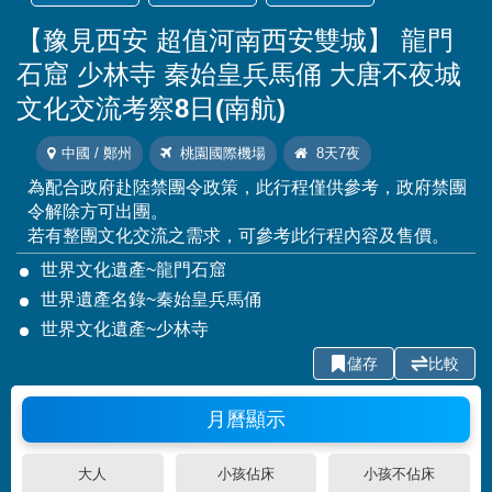
【豫見西安 超值河南西安雙城】 龍門
石窟 少林寺 秦始皇兵馬俑 大唐不夜城
文化交流考察8日(南航)
中國 / 鄭州
桃園國際機場
8天7夜
為配合政府赴陸禁團令政策，此行程僅供參考，政府禁團
令解除方可出團。
若有整團文化交流之需求，可參考此行程內容及售價。
世界文化遺產~龍門石窟
世界遺產名錄~秦始皇兵馬俑
世界文化遺產~少林寺
儲存
比較
月曆顯示
大人
小孩佔床
小孩不佔床