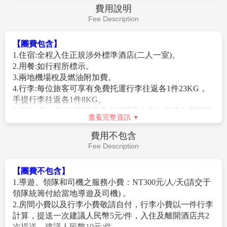
皂等國營產品曾享譽國內。是當時河南省最大食用植物
【山陝甘會館】
位於河南省開封市龍亭區徐府街北側，
鄭州 / 桃園
第8天
油、香皂、合成洗滌劑生產企業。後來逐漸衰落，工廠
建於清乾隆四十一年（1776年），由居住在開封的山
於2002年停產，廠區被拍賣，政府決定在充分保留舊建
西、陝西、甘肅三省的富商巨賈在明代開國元勳中山王
築特色前提下，改造建設成文創園區，也就是現在的良
徐達的府址上聚資修建而成，是清代山西、陝西、甘肅
酷油化廠創意園。廠區緊鄰京沙快速路和5號線地鐵
三省旅汴客商經商、貿易、聯絡同鄉感情的場所，已有
口，交通便利，吸引了30多家文創企業入駐，落寞的老
200多年曆史。會館為四合院式佈局，面積達3870.29平
廠區正在煥發新的生機活力。廠區內，舊廠房大部分是
方米，主體建築置於中軸線上，由南向北依次為照壁、
早餐後，整理行囊前往機場，辦理出境手續後，搭乘直
蘇式工業風格、紅磚牆體，歷經近70年風雨，建築主體
戲樓、牌樓、正殿，附屬建築位於東西兩側，包含有左
航豪華客機返回桃園國際機場，平平安安、快快樂樂地
完好，牆體充滿著歷史滄桑，無聲訴說著共和國工業曾
右掖門、垂花門、鐘樓、鼓樓、廂房、東西跨院等
歸向闊別多日的家園。
經的輝煌。如今，走進這座69年前的老工廠，依然能聞
到淡淡的香皂味兒，看到各種帶有時代感的標語。沉寂
早餐：
酒店餐盒
很久的生產線上的機器、舊水塔、廢棄的倉庫等雖然沒
午餐：
XXX
有了昔日的輝煌，但它們依然沉澱著這座工廠的發展歷
晚餐：
XXX
史，浸染著過往歲月的獨特氣息，承載著老一輩產業工
住宿：
溫暖的家
人難以割捨的記憶。置身其中，腦海中仿佛浮現出昔日
機器轟鳴、人聲鼎沸的畫面。
作業規定
Operation Rules
【特別說明】