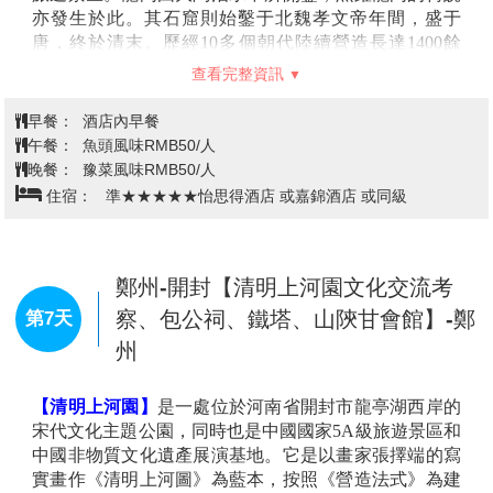
築藝樹中不可多得的傑作。
【古城牆】
建於明洪武三年（西元1370年），自唐朝安
【小雁塔】
位於唐長安城安仁坊（今陝西省西安市南
史之亂後，長安城幾乎毀了一大半，到了五代以後，因
郊）薦福寺內，又稱“薦福寺塔”，建于唐景龍年間，與
駐守長安的將領覺得長安城地廣人稀難於防守，於是就
大雁塔同為唐長安城保留的重要標誌。小雁塔和薦福寺
將長安城縮爲新城，這也就是五代、宋、元的長安城，
鐘樓內的古鐘合稱為“關中八景”之一的“雁塔晨鐘”，是
而到了明朝初年，朱元璋認爲長安這兒是一個很重要的
西安博物院的組成部分，為國家AAAA級旅遊景區。小
軍事重地「天下山川，惟秦中號爲險固」，於是在此設
雁塔是中國早期方形密簷式磚塔的典型作品，原有15
了「西安府」（因封蕃王 - 秦王，所以也稱秦王府），
層，現存13層，高43.4米，塔形秀麗，是唐代佛教建築
修築西安城墻，這也是現在看到西安城墻的原型。
藝術遺產，佛教傳入中原地區並融入漢族文化的標誌性
查看完整資訊
【鐘鼓樓廣場】
位於西安市東西南北四條大街的交匯
建築。
處，廣場東側屹立著已有六百多年歷史的鐘樓，西側屹
早餐：
酒店內早餐
立所存在全國最大的鼓樓。
午餐：
陝菜風味RMB50/人
【回民一條街】
回民街是一個有著幾百年歷史的回民老
晚餐：
半水席風味RMB50/人
街區，這裡洋溢著濃厚的穆斯林文化氣息。街區內有年
住宿：
準★★★★★華美達酒店 或希爾頓花園酒店 或友誼賓
代不一的多座清真寺，如化覺巷大清真寺、廣濟街清真
館 或同級
小寺、大學習巷清真寺等。這裡有約2萬名回民依寺而
居，維持著原有的宗教傳統和生活習慣。這裡有西安小
吃，包括各種烤肉串、羊肉泡饃、灌湯包子、麻辣羊
蹄、水盆羊肉、酸菜炒米、臘牛羊肉、涼皮、羊肉餅
洛陽【龍門石窟(含往返電瓶車+耳機
等。也可以買一些具有當地風味的糕餅、乾果、蜜餞等
導覽)、關林、洛陽博物館】-鄭州
第6天