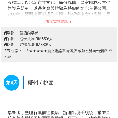
小吃，作為伴手禮帶回家贈送親朋好友。
【良酷油化廠文創園】
【洛邑古城】
它被譽為“中原渡口”，位於河南省洛陽市
老城區九都路柳林街口。洛邑古城規劃面積約1400畝，
東至新街，西至金業路，南至南護城河，北至中州東
【龍門石窟】
位於河南省洛陽市，是世界上造像最多、
路，包含文峰塔、河南府文廟、妥靈宮、四眼井、金元
規模最大的石刻藝術寶庫，被聯合國教科文組織評
古城牆遺址等多個歷史時期保護建築，是集遊、玩、
為“中國石刻藝術的最高峰”，位居中國各大石窟之首。
吃、住、購於一體的綜合性人文旅遊觀光區。
現為世界文化遺產、全國重點文物保護單位、國家5A級
旅遊景區。龍門由大禹治水中所開鑿，魚躍龍門的傳說
亦發生於此。其石窟則始鑿于北魏孝文帝年間，盛于
唐，終於清末。歷經10多個朝代陸續營造長達1400餘
年，是世界上營造時間最長的石窟之一。現存洞窟像龕
查看完整資訊
2345個，造像11萬餘尊，建造時採用了大量彩繪，今大
多已褪色。龍門石窟造像多為皇家貴族所建，是世界上
早餐：
酒店內早餐
絕無僅有的皇家石窟。主要有武則天根據自己的容貌雕
午餐：
魚頭風味RMB50/人
刻的盧舍那大佛、孝文帝為馮太后鑿古陽洞、蘭陵王孫
晚餐：
豫菜風味RMB50/人
於萬佛洞造像、李泰為長孫皇后造賓陽南洞、韋貴妃鑿
住宿：
準★★★★★怡思得酒店 或嘉錦酒店 或同級
敬善寺、高力士為唐玄宗造無量壽佛等。又經歷天竺、
新羅、吐火羅、康國等外國人開窟造像，發現有歐洲紋
樣、古希臘石柱等，堪稱全世界國際化水準最高的石
窟。龍門石窟使石窟藝術呈現出了中國化的趨勢，是中
鄭州-開封【清明上河園文化交流考
國石窟藝術的“里程碑”，不僅對國內其他石窟的開鑿產