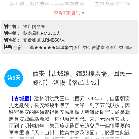
所以塔的形制層級、高低大小、磚石建築和雕刻藝術的
不同，都體現著逝者生前在佛教中的地位和成就。
【天鵝湖濕地公園】
位於河南省三門峽市東西城區之間
隨後可觀看精彩的
武術表演
，表演的專案有木魚功、少
的生態區內，現有面積8850畝，其中陸地6150畝，水
林童子功、五行拳等。其中，武僧表演的鐵頭功令人印
面、灘塗2700畝，核心景區包括雙龍湖白天鵝觀賞區、
象深刻，一根鋼板被頭撞斷。武僧表演鋼針穿玻璃，能
陝州古城和沿黃生態林帶三部分，是一處融生態、文化
為我們帶來極大的心靈震撼。
和人文地理於一體的自然山水景區。
【陝州風景區】
景區位於三門峽市區的黃河岸邊，又名
【兵馬俑】
1974年，秦始皇陵兵馬俑坑的發現震驚世
陝州老城風景區和陝州古城風景區，是在古陝州城遺址
界，這一建在西元 前3世紀的地下雕塑群以恢弘磅因礡
中建設起來的河南省最大的城市園林。陝州城是一座古
的氣勢，威武嚴整的軍陣，形態逼真的陶俑向人們展示
查看完整資訊
老的城池，古代就有“四面環山三面水，半城煙樹半城
出古代東方文化的燦爛輝煌，於是無論建造年代建築規
田”之說。周文王之弟召公曾封此邑，教民于甘棠樹
模與藝術效果無不堪與世界七大奇跡媲美。於是， 世界
早餐：
酒店內早餐
下，民感其德，建祠紀念，故陝州又稱甘棠舊治。
第八大奇跡之譽不脛而走，成為秦始皇陵兵馬俑的代名
午餐：
褲帶面風味RMB50/人
【寶輪寺塔】
寶輪寺塔因其獨特的回音現象而被俗稱
詞。秦始皇兵馬俑博物館是我國最大的遺址博物館，除
晚餐：
餃子風味RMB50/人
為“蛤蟆塔”，是中國四大回音建築之一，與北京天壇回
一號坑 二號坑 三號坑保護陳列大廳外，還有兵馬俑坑
住宿：
準★★★★★皇城豪門酒店 或諾富特酒店酒店 或同級
音壁、山西普救寺塔、四川石琴並稱。該塔為13級疊澀
出土文物陳列室和秦陵銅車馬陳列室。秦兵馬俑博物館
密簷式磚塔，高26.5米，周長21.6米，塔身自下而上逐
位於西安臨潼縣秦始皇陵東1.5公里處，是秦始皇陵的從
層收斂，每層高度均勻遞減，使得塔身外形呈拋物線
葬坑，被譽為"世界第八大奇跡”，1987年由聯合國教科
狀。塔內設有塔心室和梯道，可以登高遠望，一覽“黃
文組織列入“世界人類文化遺產”目錄。
西安【西安博物館、寒窯遺址公園、
河遠上白雲間”的勝景。寶輪寺塔不僅因其悠久的歷史
【永興坊】
永興坊位於西安城牆東側中山門內，是唐代
大雁塔(外觀) 、小雁塔(外觀)、大唐
第4天
和精美的建築藝術而受到保護，還因其科學價值和回音
一百零八坊之一，也是唐代丞相魏征府邸的舊址。2007
不夜城】
現象的研究價值而被列為全國重點文物保護單位。
年，西安市實施“皇城復興計畫”時，對永興坊進行了復