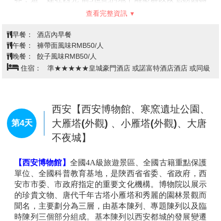
含三個景區，而少林寺的“管理”許可權也僅在其山門之
內。始建於北魏太和十九年（495年），是孝文帝為了
安頓印度高僧跋陀落跡傳教而興建的一座寺院，因坐落
於嵩山腹地少室山茂密叢林之中，故名“少林寺”。少林
寺常住院占地面積約57600平方米，現任方丈是曹洞正
宗第47世、第33代嗣祖沙門釋永信。少林寺不僅是禪宗
的發祥地，還是中國功夫的發祥地，有“禪宗祖庭，功
查看完整資訊
夫聖地”之稱，被譽為“天下第一名刹”。因其歷代少林武
僧潛心研創和不斷發展的少林功夫而名揚天下，素
早餐：
酒店內早餐
有“天下功夫出少林，少林功夫甲天下”之說。是世界文
午餐：
茶香肉風味RMB50/人
化遺產、全國重點文物保護單位、國家AAAAA級旅遊
晚餐：
豫西風味RMB50/人
景區。2010年8月，包括少林寺常住院、初祖庵、塔林
住宿：
準★★★★★天鵝韻國際酒店 或天鵝城國際酒店 或同
在內的天地之中歷史建築群被聯合國教科文組織列為世
級
界文化遺產。
之後前往少林寺旁邊的
【塔林】
，為歷代少林高僧的塔
墓，目前塔林現存石塔兩百多座形狀各異，是現存中國
最大之塔群。塔林裡塔的層次只有一、三、五、七四種
三門峽【天鵝湖濕地公園】-臨潼【兵
層次，高可達15米，造型有正方形、長方形、六角形、
馬俑(含單程電瓶車+耳機導覽)】-西
第3天
圓形、柱形、錐體、瓶體、喇叭體等。按佛制，只有名
安【永興坊】
僧、高僧圓寂後，才設宮建塔，刻石紀志，以昭功德。