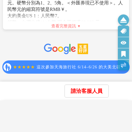
Fee Description
3.此團型使用團體機位，航班不可指定、不可延回、不可
更改進出點、不可指定座位；特殊餐食及需求請提早告
【團費不包含】
知客服人員，以便作業。
1.導遊、領隊和司機之服務小費：NT300元/人/天(請交于
4.本行程交通、住宿、觀光點絕對以最順暢之遊程作為安
領隊統籌付給當地導遊及司機) 。
排，若遇特殊狀況如交通阻塞、觀光點休假、住宿飯店
2.房間小費以及行李小費敬請自付，行李小費以一件行李
調整及其他不可抗拒之因素，或因飛機起降的時間、轉
計算，提送一次建議人民幣5元/件，入住及離開酒店共2
機點、進出點調整，行程因此可能會有所更動，本公司
次提送，建議人民幣10元/件。
保有變更行程之權利。
3.護照及新辦卡式電子臺胞證費用(費用請洽服務人員)
5.航空公司保留航班時間調整及變更之權利。
查看完整資訊
4.旅遊平安保險及旅遊不便險等其他私人保險項目。
6.本行程團費所含景點門票均已分攤老人/小孩等優待票
5.行程表上未註明之各項開銷，建議、自費或自由活動所
差價，亦不另行退還差價，請配合出示證件，若無法接
簽證說明
衍生之任何費用。
受，請勿報名！
Visa Instructions
6.純係私人之消費：如行李超重費、飲料酒類、洗衣、電
7.請務必於起飛前3小時抵達機場辦理登機手續，逾時關
話、床頭與行李等禮貌性質小費及私人交通費。
櫃旅客需自行負責。
【所需證照】
請洽客服人員
7.團體旅責險不包含當地染疫後的所有醫療費用。
8.逢旺季或客滿，航空公司要求提早開立機票，繳交尾款
1.中華民國護照(有效期6個月以上,以返回日計算之)
時間將依航空公司規定辦理，不便之處敬請見諒！
2.參團本人需持：臺胞證/卡 (返國日計算起有效期)
9.正確行程內容、順序、班機時間、降落城市以及住宿飯
×
×
※落地單次新證僅限未辦過臺胞卡（證）或臺胞卡
×
我儲存的商品
我瀏覽過的商品
商品比較清單
清除全部
清除全部
清除全部
開始比較
店，請以行前旅遊手冊之行程表或說明會資料為準
（證）效期過期旅客方可辦理，已有有效臺胞卡（證）
×
主題精選行程
10.行程及餐食將會視情況（如季節、預約狀況、觀光地
卻遺失或忘記攜帶之旅客，辦理單次落地新證有遭到公
區休假及住宿飯店地點）調整。
×
安單位刁難或拒絕之可能，不建議採用此方式。
【豫見西安 超值河南西安雙城】 龍門石窟
查看完整資訊