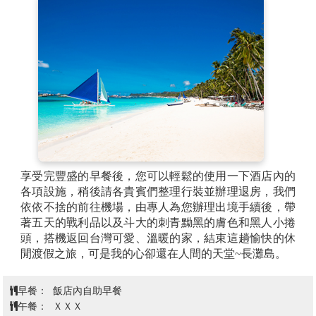
享受完豐盛的早餐後，您可以輕鬆的使用一下酒店內的
各項設施，稍後請各貴賓們整理行裝並辦理退房，我們
依依不捨的前往機場，由專人為您辦理出境手續後，帶
著五天的戰利品以及斗大的刺青黝黑的膚色和黑人小捲
頭，搭機返回台灣可愛、溫暖的家，結束這趟愉快的休
閒渡假之旅，可是我的心卻還在人間的天堂~長灘島。
早餐：
飯店內自助早餐
午餐：
ＸＸＸ