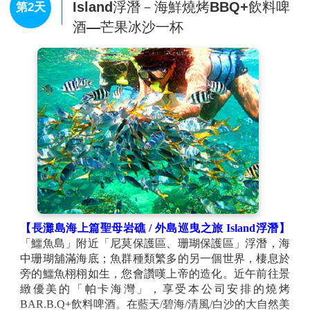
Island浮潛－海鮮燒烤BBQ+飲料啤
第2天
酒—芒果冰沙一杯
【長灘島海上篇聖母岩礁 / 外島巡曳之旅 Island浮潛】
「鱷魚島」附近「尼莫保護區、珊瑚保護區」浮潛，海
中珊瑚舖滿海底；魚群種類繁多的另一個世界，棲息於
旁的鱷魚栩栩如生，您會讚嘆上帝的造化。近午前往景
緻優美的「帕卡海灣」，享受本公司安排的燒烤
BAR.B.Q+飲料啤酒。在藍天/碧海/清風/白沙的大自然美