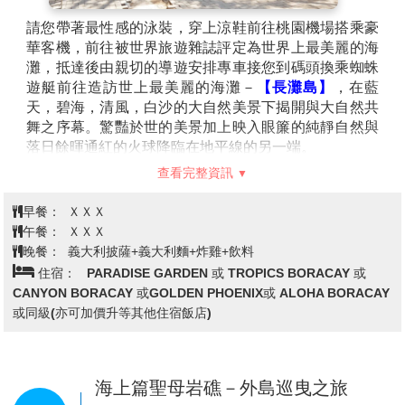
請您帶著最性感的泳裝，穿上涼鞋前往桃園機場搭乘豪
華客機，前往被世界旅遊雜誌評定為世界上最美麗的海
灘，抵達後由親切的導遊安排專車接您到碼頭換乘蜘蛛
遊艇前往造訪世上最美麗的海灘－
【長灘島】
，在藍
天，碧海，清風，白沙的大自然美景下揭開與大自然共
舞之序幕。驚豔於世的美景加上映入眼簾的純靜自然與
落日餘暉通紅的火球降臨在地平線的另一端。
【D'mall 】
這是長灘島最豐富餐廳吃的所在地喔!各式
查看完整資訊
BBQ、星光餐廳、蒙古烤肉、法式、義式、西班牙式、
日式、菲式、從餐廳到當地小吃豐富程度簡直就是長灘
早餐：
ＸＸＸ
島的士林夜市一般方便。
午餐：
ＸＸＸ
PS：碼頭下船處如遇漲潮時需涉水上岸；請事先換好短
晚餐：
義大利披薩+義大利麵+炸雞+飲料
褲涼鞋，並建議您的行李愈輕便愈好，旅客需途步趟浪
住宿：
PARADISE GARDEN 或 TROPICS BORACAY 或
搭船或下船時，敬請注意海裡的海膽以免被刺傷。
CANYON BORACAY 或GOLDEN PHOENIX或 ALOHA BORACAY
PS：長灘5月至9月均為雨季，吹東南季風，請您隨身攜
或同級(亦可加價升等其他住宿飯店)
帶輕便雨衣，如本行程安排的露天餐廳，均有可能適當
時天候調整，但餐標不變。
海上篇聖母岩礁－外島巡曳之旅