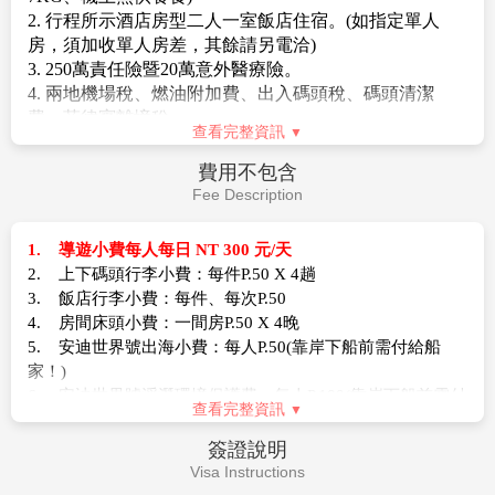
★此為包(加)班機行程，依包(加)班機航空公司作業條
2. 行程所示酒店房型二人一室飯店住宿。(如指定單人
件，作業方式將不受國外旅遊定型化契約書中第二十七
房，須加收單人房差，其餘請另電洽)
條規範，如因旅客個人因素取消旅遊、變更日期或行程
3. 250萬責任險暨20萬意外醫療險。
之履行，則訂金無法退回並需付清包機票價全額，請注
4. 兩地機場稅、燃油附加費、出入碼頭稅、碼頭清潔
意您的旅遊規劃。
費、菲律賓離境稅。
查看完整資訊
5. 菲律賓14天免簽證。
【作業規定+注意事項】
費用不包含
1. 本行程為
2人成行
，台灣不派領隊隨行，安排中文導
Fee Description
遊於長灘島當地接機並提供全程旅遊服務，外站合車合
團。於機場內的過海關、辦理入出境等相關作業均需由
1. 導遊小費每人每日 NT 300 元/天
旅客自行處理。若您的旅遊需求是全程有領隊隨團服
2. 上下碼頭行李小費：每件P.50 X 4趟
務，請勿報名此種團型，請另擇適合之團體旅遊參加。
3. 飯店行李小費：每件、每次P.50
2. 訂購時，請務必確認所提供之旅客英文姓名皆與護照
4. 房間床頭小費：一間房P.50 X 4晚
上相符，且護照效期自回程日起算至少需有六個月以
5. 安迪世界號出海小費：每人P.50(靠岸下船前需付給船
上，以免造成無法出境。如遇英文姓名有誤，更改將可
家！)
能產生費用，敬請旅客自行負擔
6. 安迪世界號浮潛環境保護費：每人P.100(靠岸下船前需付
3. 旅客請於抵菲前5天註冊 One Health Pass (OHP)帳
查看完整資訊
給船家！)
號，並於出發前 24 小時內填寫電子健康申報表以利通
7. 各種私人消費：電話費、洗衣費、行李超重費、行程外
關。
簽證說明
之自費活動..等。
4. 團體機位無法延長住宿天數、更改行程內容、航班及
Visa Instructions
8. 新辦護照費用（1800元）