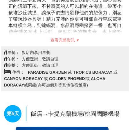
正的沉澱下來。不甘寂寞的人可以相約在海邊，帶著小
孩堆沙丘城堡、讓孩子們盡情發揮他們的想像力，別忘
了帶玩沙器具喔！精力充沛的你更可租部自行車或電單
車縱橫全島，到蝙蝠洞、水晶洞尋幽探密一番；也可自
費安排各種水上活動，來點刺激的拖曳傘、水上摩托
車、獨木舟、沙灘排球。
查看完整資訊
早餐：
飯店內享用早餐
午餐：
方便逛街，敬請自理
晚餐：
方便逛街，敬請自理
住宿：
PARADISE GARDEN 或 TROPICS BORACAY 或
CANYON BORACAY 或 GOLDEN PHOENIX或 ALOHA
BORACAY或同級(亦可加價升等其他住宿飯店)
飯店→卡提克蘭機場/桃園國際機場
第5天