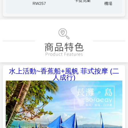
卡提克蘭
RW257
機場
水上活動~香蕉船+風帆 菲式按摩 (二
人成行)