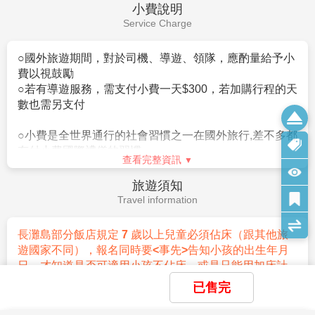
未滿 15 歲之未成年旅客需備文件:
小費說明
處理，敬請諒察。（飯店一經確認後，即下訂全額付
(1) 與父母同行
Service Charge
費，若途中取消行程，飯店費用百分百全額沒收。）
須出示附有完成註記之英文版戶籍謄本正本，或出生證明正本，以證
12. 房間為標準二人一室，二張單人床，如因渡蜜月需
明親子關係。
安排大床之房間，請務必事先告知。
○國外旅遊期間，對於司機、導遊、領隊，應酌量給予小
無監護權的父母監護權的一方亦可陪同未成年子女免簽入境，最長停
13. 若有特殊餐食需求，報名時請一併告知。
費以視鼓勵
留 14 天。惟強烈建議未成年人於行前向本辦事處申請 9(a) 臨時訪客
14. 菲律賓不接受雙重國籍，只能持１本護照進出菲律
○
若有導遊服務，需支付小費一天$300，若加購行程的天
簽證。
賓。
數也需另支付
(2) 無父母陪同
15. 滿 7 歲小孩，長灘島規定須佔床，報名時請告知出
未由父母陪同，且由親戚、老師、教練或家庭朋友等代理監護人陪同
生日期，已確認可否適用不佔床價格，或以加床方式作
○
小費是全世界通行的社會習慣之一在國外旅行,差不多都
入境者，須事先辦理 WEG（Waiver of Exclusion Ground）文件，並
業。
有付小費國際禮儀的習慣。
於入境時向菲律賓移民局繳交每位孩童 PHP 3,120 的移民手續費。
查看完整資訊
16. 東南亞因路邊攤衛生極差，腹瀉拉肚子狀況時有所
聞，敬請攜帶個人藥品或避免食用來路不明的食物，並
※每天起床後,於床頭之小費,每間每天約美金1元為(或相
旅遊須知
注意：所有文件上的個人資料必須與護照上的姓名拼寫完全一致，且
請注意水不可生飲。
等的當地的幣值)
Travel information
出生年月日等資訊無誤。
17. 長灘島飯店與餐廳目前實施全環保措施，不提供塑
膠袋、塑膠吸管，敬請自行準備。
※旅館之行李員上下行李進出房間時,請給小費約每件美
抵達與海關線上登記（eTravel）
長灘島部分飯店規定 7 歲以上兒童必須佔床（跟其他旅
18. 部分水上活動（如浮潛、香蕉船、海底漫步、高空
金1元。(或相等的當地的幣值)
(1) 所有旅客須於出發前 72 小時內 完成線上登記： 網址:
遊國家不同），報名同時要<事先>告知小孩的出生年月
拖曳傘、水上摩托車、跳床等...），建議7歲以下及65歲
https://etravel.gov.ph/signin
日，才知道是否可適用小孩不佔床，或是只能用加床計
以上旅客，及患有心臟病、高血壓、孕婦等，均不適宜
※跳島出海船家小費每人50披索/趟，碼頭行李托運費每
(2) 外籍護照持有人無需下載 App
算，將以飯店確認後回覆為準。為了房間安排本行程需
已售完
參加，敬請審酌自身情況，以確保安全。
件50~100披索，按摩小費每人100披索/小時。
(3) 首次旅客者：請點選「Create an account」
大人或小孩佔床雙數報名，如遇單人請訂購單人房。
19. 為考量旅客自身之旅遊安全並顧及同團其它團員之
(4) 回訪旅客或曾註冊者：請選擇「Login」