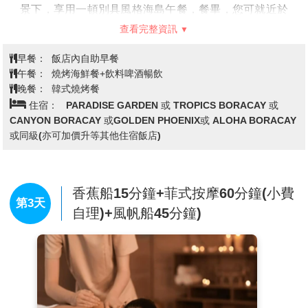
景下，享用一頓別具風格海島午餐，餐畢，您可就近於
此美麗的沙灘戲水娛樂一番。
查看完整資訊
【芒果冰沙】
安排每人乙杯「芒果冰沙」為您消暑。
註：從事所有水上活動，請務必聽從指導教練的指示，
早餐：
飯店內自助早餐
並確實要求穿戴救生衣具。
午餐：
燒烤海鮮餐+飲料啤酒暢飲
晚餐：
韓式燒烤餐
住宿：
PARADISE GARDEN 或 TROPICS BORACAY 或
CANYON BORACAY 或GOLDEN PHOENIX或 ALOHA BORACAY
或同級(亦可加價升等其他住宿飯店)
香蕉船15分鐘+菲式按摩60分鐘(小費
第3天
自理)+風帆船45分鐘)