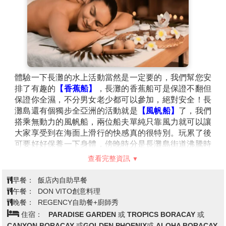
體驗一下長灘的水上活動當然是一定要的，我們幫您安
排了有趣的
【香蕉船】
，長灘的香蕉船可是保證不翻但
保證你全濕，不分男女老少都可以參加，絕對安全！長
灘島還有個獨步全亞洲的活動就是
【風帆船】
了，我們
搭乘無動力的風帆船，兩位船夫單純只靠風力就可以讓
大家享受到在海面上滑行的快感真的很特別。玩累了後
可要好好保養一下身體，傍晚時分是長灘島街道沸騰時
光，沙灘大道可是夜夜笙歌，帶著你的阿娜達躺在沙灘
查看完整資訊
上，看著火舞女郎的演出，嘴裡啜著飲料，抽著南洋果
香的水煙，感受海浪輕輕的拍打你的腳背，在徐徐涼風
早餐：
飯店內自助早餐
吹過你倆時清摟著你的另一半，人生最美好的事莫過於
午餐：
DON VITO創意料理
如此了。
晚餐：
REGENCY自助餐+廚師秀
【菲式按摩】
1小時的療程保證讓您全身通體舒暢。
住宿：
PARADISE GARDEN 或 TROPICS BORACAY 或
（小費100敬請自付）
CANYON BORACAY 或GOLDEN PHOENIX或 ALOHA BORACAY