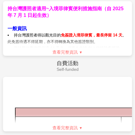
脫隊延回；亦無法事先選位，座位安排皆是由航空公司
準備資料：白底彩色照片二張、身份證正本(若14歲以小孩無
機場櫃檯現場分配，如遇當天班機較滿，致分配座位無
持台灣護照者適用~入境菲律賓便利措施指南（自 2025
身份證者需附戶口名簿或戶口謄本正本、未除役者附退伍
法相連，尚請旅客見諒。
年 7 月 1 日起生效）
令，未滿20歲須附父母同意書)
5. 如逢表列飯店均客滿時，本公司將以同級飯店取代。
9. 各種私人消費：電話費、洗衣費、行李超重費、行程外
飯店的入住順序將依房況而可能前後調整，請恕無法指
一般資訊
之自費活動..等。
定，請以當團行前說明會資料為準。
•
持台灣護照者得以觀光目的
免簽證入境菲律賓，最長停留 14 天
。
6. 飯店需
全程保證住房
，一經訂房確認後，即下訂全額
此免簽待遇不得延期，亦不得轉換為其他簽證類別。
付費，若途中取消，飯店將可能沒收全額房費，敬請留
• 擬於菲律賓停留超過 14 天者，須事先申請 9(a) 臨時訪客簽證。
查看完整資訊
意。
• 轉機或過境旅客不適用此免簽待遇，須事先申請 9(b) 過境簽證。
7. 若您有特殊餐食之需求，如素食、不吃牛肉…等，請
• 擬於菲律賓申請特殊工作許可證（SWP）或特殊學習許可證
自費活動
於報名時告知服務人員，最晚須於班機起飛前７個工作
（SSP）者，須事先申請 9(a) 臨時訪客簽證。
Self-funded
天前告知，否則將來不及作業。
入境條件
8. 長灘島飯店與餐廳目前實施全環保措施，不提供塑膠
護照效期：須在預定離境日後仍有效至少六個月。
袋、塑膠吸管，敬請自行準備，飯店內大多不提供牙
移民紀錄： 不得有菲律賓移民局的不良紀錄。
刷、牙膏、睡衣與拖鞋，個人盥洗用品請自行攜帶。
免簽入境需備文件
9. 各地區陽光皆很強烈，太陽眼鏡、帽子、防曬油等防
移民官會要求以下文件，請事先準備：
曬用品也是必需品。
1. 返程或前往下一目的地的機票。
10. 菲律賓無自然落單，若卡單，可使用加床不加價，
2. 住宿預訂證明 (飯店訂房)，或接待人提供的邀請函與行程表。
或者一人一室補單房差。
3. 足夠財力證明(英文版)，如最近一期信用卡對帳單、銀行存款證
11. 飯店住宿為二人一室，如同團無法覓得同住之旅
查看完整資訊
明或在職證明等， 擇一出示。
客，住宿單人房需補單人房差，或者可用加床不加價來