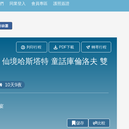
們
同業登入
會員專區
護照簽證
列印行程
PDF下載
轉寄行程
】仙境哈斯塔特 童話庫倫洛夫 雙
10天9夜
宴
儲存
比較