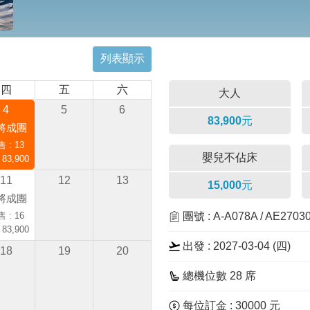
列表顯示
四
五
六
大人
4
5
6
83,900元
將成團
 : 13
嬰兒不佔床
 83,900
11
12
13
15,000元
將成團
 : 16
團號 : A-A078A / AE270
 83,900
出發 : 2027-03-04 (四)
18
19
20
總機位數 28 席
每位訂金 : 30000 元