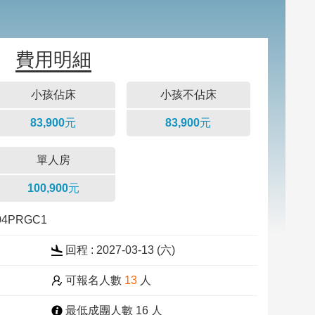
費用明細
小孩佔床
小孩不佔床
83,900元
83,900元
單人房
100,900元
304PRGC1
回程 : 2027-03-13 (
六
)
可報名人數
13
人
最低成團人數 16 人