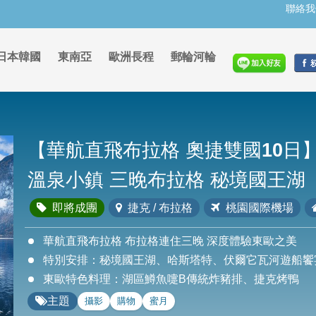
聯絡我
日本韓國
東南亞
歐洲長程
郵輪河輪
【華航直飛布拉格 奧捷雙國10日
溫泉小鎮 三晚布拉格 秘境國王湖
即將成團
捷克 / 布拉格
桃園國際機場
華航直飛布拉格 布拉格連住三晚 深度體驗東歐之美
特別安排：秘境國王湖、哈斯塔特、伏爾它瓦河遊船饗
東歐特色料理：湖區鱒魚嚏B傳統炸豬排、捷克烤鴨
主題
攝影
購物
蜜月