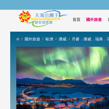
首頁
國外旅遊
國外旅遊
歐洲
挪威
丹麥．挪威．瑞典．