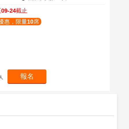
09-24截止
鳥優惠，限量10席
報名
 人