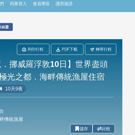
們
同業登入
會員專區
護照簽證
列印行程
PDF下載
轉寄行程
．挪威羅浮敦10日】世界盡頭
極光之都．海畔傳統漁屋住宿
10天9夜
台
畔傳統漁屋
儲存
比較