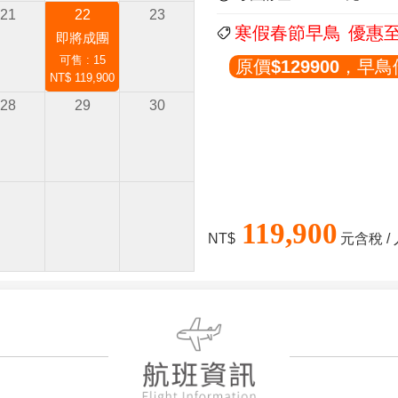
21
22
23
寒假春節早鳥
優惠至
即將成團
可售 : 15
原價$129900，早
NT$ 119,900
28
29
30
119,900
NT$
元含稅 /