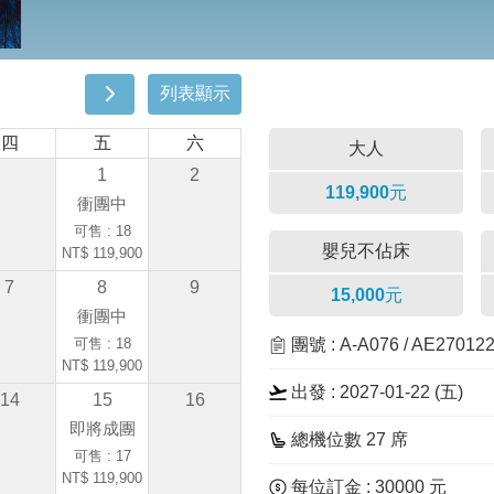
列表顯示
四
五
六
大人
1
2
119,900元
衝團中
可售 : 18
嬰兒不佔床
NT$ 119,900
7
8
9
15,000元
衝團中
可售 : 18
團號 : A-A076 / AE2701
NT$ 119,900
出發 : 2027-01-22 (五)
14
15
16
即將成團
總機位數 27 席
可售 : 17
NT$ 119,900
每位訂金 : 30000 元