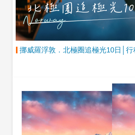
挪威羅浮敦．北極圈追極光10日│行