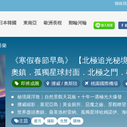
聯絡我
日本韓國
東南亞
歐洲長程
郵輪河輪
芬蘭
《寒假春節早鳥》
【北極追光秘境
奧鎮．孤獨星球封面．北極之門．
即將成團
挪威 / 奧斯陸
桃園國際機場
秘境羅浮敦｜自然景觀天花板 + 十年一遇極光大爆發
挪威縮影．塞尼亞島｜黃金廁所、惡魔之齒、景觀瞭望
世界盡頭奧鎮、最美漁村雷納、孤獨星球哈姆諾伊、海
主題
蜜月
攝影
生態
購物