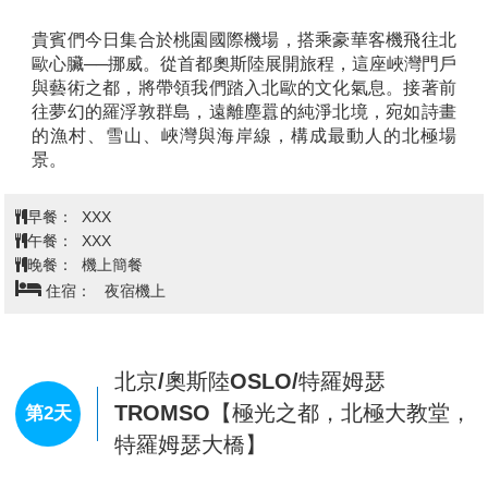
貴賓們今日集合於桃園國際機場，搭乘豪華客機飛往北
歐心臟──挪威。從首都奧斯陸展開旅程，這座峽灣門戶
與藝術之都，將帶領我們踏入北歐的文化氣息。接著前
往夢幻的羅浮敦群島，遠離塵囂的純淨北境，宛如詩畫
的漁村、雪山、峽灣與海岸線，構成最動人的北極場
景。
早餐：
XXX
午餐：
XXX
晚餐：
機上簡餐
住宿：
夜宿機上
北京/奧斯陸OSLO/特羅姆瑟
TROMSO【極光之都，北極大教堂，
第2天
特羅姆瑟大橋】