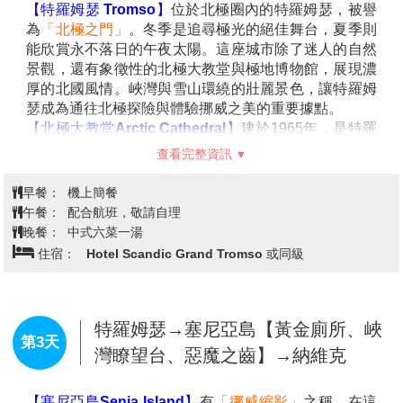
【特羅姆瑟 Tromso】
位於北極圈內的特羅姆瑟，被譽
為
「北極之門」
。冬季是追尋極光的絕佳舞台，夏季則
能欣賞永不落日的午夜太陽。這座城市除了迷人的自然
景觀，還有象徵性的北極大教堂與極地博物館，展現濃
厚的北國風情。峽灣與雪山環繞的壯麗景色，讓特羅姆
瑟成為通往北極探險與體驗挪威之美的重要據點。
【北極大教堂Arctic Cathedral】
建於1965年，是特羅
姆瑟最具代表性的地標。三角造型與白色外觀象徵極地
查看完整資訊
的冰雪與山峰，正面玻璃窗在燈光映照下閃耀如極光。