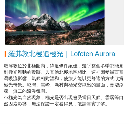
羅弗敦北極追極光｜Lofoten Aurora
羅浮敦位於北極圈內，緯度條件絕佳，幾乎整個冬季都能見
到極光舞動的蹤跡。與其他北極地區相比，這裡因受墨西哥
灣暖流影響，氣候相對溫和，使旅人能以更舒適的方式欣賞
極光奇景。峽灣、雪峰、漁村與極光交織出的畫面，更增添
獨一無二的浪漫氛圍。
※極光為自然現象，極光是否出現會受當日天候、雲層等自
然因素影響，無法保證一定看得見，敬請貴賓了解。