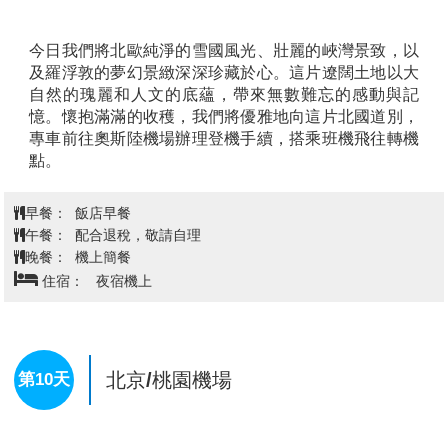
在峭壁與海灣之間，背後是陡峭山峰，前方是靜謐的碧
藍海水，構成一幅完美的北極畫卷。 這裡的景色因太過
查看完整資訊
經典，曾登上
《孤獨星球》
封面，成為全球旅人心中最
嚮往的北歐畫面。
早餐：
飯店早餐
【奧鎮A】
位於羅浮敦群島最南端，以僅有一個字母
午餐：
北歐風味餐
「A」的名稱，成為世界最短地名之一。這裡被譽為
晚餐：
方便逛街，敬請自理
「世界的盡頭」
，小鎮三面環山、一面臨海，宛如與世
住宿：
Hotel Scandic Svolvæ 或 Thon Hotel Lofoten 或同
隔絕的秘境。 沿岸一排排紅色木造漁屋錯落在峽灣與碼
級
頭邊，展現出濃厚的北歐漁村風貌。鎮上完整呈現昔日
依靠鱈魚捕撈為生的歷史記憶。
斯沃維爾→納維克機場/奧斯陸
第7天