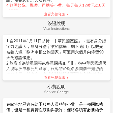
偉的 市政廳 是諾貝爾和平獎頒獎的殿堂，承載世界矚
目的時刻。想要了解挪威的海洋歷史，維京船博物館 收
藏千年前的長船，重現當年維京航海的輝煌；在 維格蘭
查看完整資訊
雕塑公園，兩百多座雕塑訴說著生命的多樣姿態與深刻
情感。奧斯陸是一座綠意盎然的現代都市，處處蘊含歷
早餐：
飯店早餐
史與藝術氣息。
午餐：
中式六菜一湯
【奧斯陸市政廳】
建於1931至1950年間，以簡潔現代
晚餐：
方便逛街 敬請自理
的磚紅色雙塔外觀聞名。建築設計結合了功能主義風格
住宿：
Hotel Radisson Blu Alna 或同級
與北歐特色，外觀莊嚴，內部卻充滿藝術氣息，牆面繪
有描繪挪威歷史、文化與日常生活的巨型壁畫，象徵國
家的傳承與價值。自1990年起，市政廳便成為這項世界
級榮耀的舞台，讓奧斯陸在國際間享有
「和平之都」
的
奧斯陸/北京
第9天
美譽。今日的市政廳不僅是行政中心，也對外開放參
觀，遊客能在此感受挪威藝術與歷史的交織，並體驗世
界焦點落在奧斯陸的那份莊嚴氛圍。
【維格蘭人生雕刻公園Vigeland Sculpture Park】
於
奧斯陸的維格蘭人生雕刻公園，是世界上規模最大的雕
塑公園，由單一藝術家古斯塔夫・維格蘭設計與完成。
公園內共展出 超過200座雕塑，材質包含青銅、花崗岩
與鑄鐵，主題圍繞「人生旅程」，細膩呈現從嬰兒到老