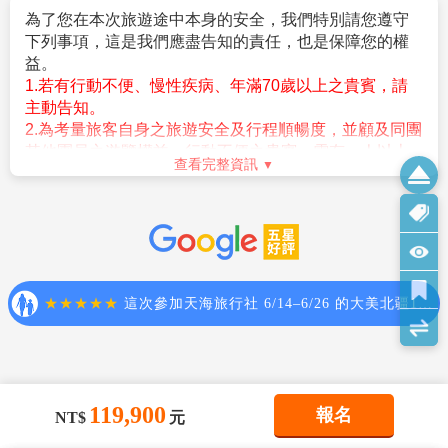
北京/桃園機場
第10天
期待下次與您再相會，祝您健康順心。
早餐：
機上簡餐
午餐：
XXX
119,900
報名
晚餐：
XXX
NT$
元
住宿：
溫暖的家