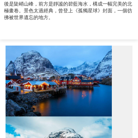
後是陡峭山峰，前方是靜謐的碧藍海水，構成一幅完美的北
極畫卷。景色太過經典，曾登上《孤獨星球》封面，一個彷
彿被世界遺忘的地方。