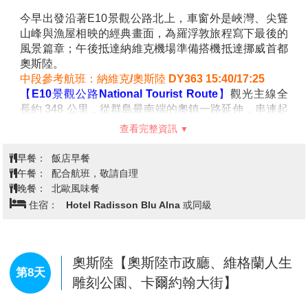
【斯沃維爾Svolvaer】
羅弗敦群島的行政中心，也是進
入群島的重要門戶。港灣中漁船穿梭，岸邊彩色木屋與
藝術畫廊錯落林立，展現出漁業傳統與現代藝術交融的
氛圍。這裡長久以來是挪威鱈魚捕撈的重要基地，漫步
小鎮即可感受到濃厚的海洋氣息。冬夜裡，斯沃維爾常
成為觀賞極光的絕佳舞台；白日則可遠眺峭壁與雪山，
景色如畫。小鎮兼具便利與魅力，是探索羅弗敦群島的
最佳起點。
查看完整資訊
【雷克內斯】
是群島的重要交通與商業中心之一。由於
地處 E10 景觀公路樞紐位置，這裡成為往返南北漁村與
早餐：
飯店早餐
峽灣的重要中繼點。相較傳統漁村氛圍，雷克內斯更像
午餐：
北歐風味餐
是一座小城鎮，擁有商店、餐廳與機場設施，展現出的
晚餐：
北歐風味餐
現代城市便利性以及市容。
住宿：
Hotel Eliassen Rorbuer 或同級
【豪克蘭海灘Haukland Beach】
以純白沙灘與碧藍海
水聞名。海灣被群山環繞，景色壯麗開闊，讓人彷彿置
身北極的仙境。陽光灑落在沙灘與浪花上，色彩清澈明
亮，是攝影愛好者心中的天堂。傍晚時分，夕陽餘暉映
挪威最美村莊~雷納→孤獨星球封面~
照海面，整片天空被染上柔和色彩，氣氛浪漫迷人。冬