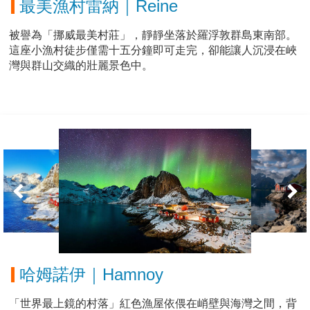
最美漁村雷納｜Reine
被譽為「挪威最美村莊」，靜靜坐落於羅浮敦群島東南部。
這座小漁村徒步僅需十五分鐘即可走完，卻能讓人沉浸在峽
灣與群山交織的壯麗景色中。
哈姆諾伊｜Hamnoy
「世界最上鏡的村落」紅色漁屋依偎在峭壁與海灣之間，背