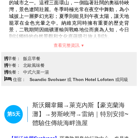
【塞尼亞島Senja Island】
有
「挪威縮影」
之稱，在這
片土地上能同時欣賞到峽灣、群山、森林與海岸的多樣
風貌。島嶼一側是尖銳如刀鋒的山峰直插雲霄，另一側
則是柔和丘陵與靜謐漁村，強烈對比構成了北極最獨特
的景色。與知名的羅浮敦相比，塞尼亞島少了人潮卻保
留原始純淨，更適合靜心體驗北極大自然的雄偉。夏季
能感受午夜太陽的永晝奇景，冬季則有機會仰望極光舞
動天際。
查看完整資訊
【黃金公廁Gulldassen】
被譽為「世界最美公廁」。其
造型大膽前衛，與周圍峽灣和花崗岩懸崖形成強烈對
早餐：
飯店早餐
比；紀念品般的地標特質吸引無數旅人前來打卡，是國
午餐：
北歐特色餐或中式合菜
家景觀公路上頗具趣味性的一站。
晚餐：
中式六菜一湯
【Tungeneset瞭望台】
是塞尼亞島最受歡迎的停靠點
住宿：
Hotel Scandic Narvik 或同級
之一。木質步道延伸至海邊岩石之上，讓旅人彷彿走向
北冰洋深處。當天氣晴朗時，天空、海洋與群山交織成
壯麗畫卷；而當海浪猛烈拍打岸邊，則能感受到大自然
震撼的力量。最迷人的時刻是日落或極光出現時，鋸齒
納維克→羅弗敦群島【羅浮敦威尼
第4天
般的山峰映照在水面與天空，營造出夢幻般的氛圍。這
斯、亨寧斯韋爾、斯沃爾韋爾】
裡也是攝影師最愛的角落之一，每一張照片都能成為明