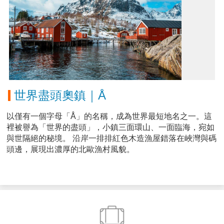
世界盡頭奧鎮｜Å
以僅有一個字母「Å」的名稱，成為世界最短地名之一。這
裡被譽為「世界的盡頭」，小鎮三面環山、一面臨海，宛如
與世隔絕的秘境。 沿岸一排排紅色木造漁屋錯落在峽灣與碼
頭邊，展現出濃厚的北歐漁村風貌。