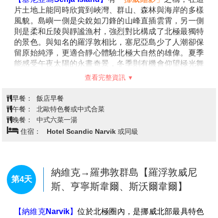
坐落在峽灣與群山之間，教堂以獨特建築和靜謐氛圍吸
早餐：
機上簡餐
引旅人，是造訪特羅姆瑟不可錯過的景點。
午餐：
配合航班，敬請自理
【特羅姆瑟大橋Tromso Bridge】
於1960年落成，全長
晚餐：
中式六菜一湯
1,036公尺，是挪威最早的大型懸臂橋之一。大橋橫跨
住宿：
Hotel Scandic Grand Tromso 或同級
特羅姆瑟海峽，連接市中心與對岸的特羅姆瑟島東部，
造型優雅，以連綿起伏的橋拱設計聞名。
中段參考航班：奧斯陸/特羅姆瑟 SK4412 13:00/15:00
特羅姆瑟→塞尼亞島【黃金廁所、峽
第3天
灣瞭望台、惡魔之齒】→納維克