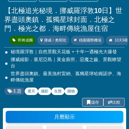
【北極追光秘境．挪威羅浮敦10日】世
界盡頭奧鎮．孤獨星球封面．北極之
門．極光之都．海畔傳統漁屋住宿
即將成團
挪威 / 奧斯陸
桃園國際機場
10天9夜
秘境羅浮敦｜自然景觀天花板 + 十年一遇極光大爆發
挪威縮影．塞尼亞島｜黃金廁所、惡魔之齒、景觀瞭望
台
世界盡頭奧鎮、最美漁村雷納、孤獨星球哈姆諾伊、海
畔傳統漁屋
主題
蜜月
攝影
生態
購物
儲存
比較
月曆顯示