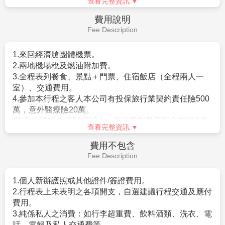
奧斯陸【奧斯陸市政廳、維格蘭人生
第8天
雕刻公園、卡爾約翰大街】
【奧斯陸Oslo】
挪威首都奧斯陸自西元11世紀建立以
來，始終是斯堪地那維亞的政治與文化核心。城市依偎
在奧斯陸峽灣深處，背靠森林與群山，自然景觀與人文
底蘊交織出獨特魅力。走在熱鬧的卡爾約翰大道，可一
路通往十九世紀的 皇宮，感受北歐王室的莊嚴氣息；宏