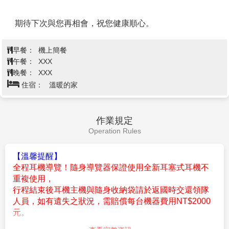
今早出發沿著E10景觀公路北上，車窗外是峽灣、尖聳
山峰與漁屋相映的經典畫面，為羅浮敦旅程寫下最後的
風景篇章；午後抵達納維克機場準備搭機抵達挪威首都
奧斯陸。
中段參考航班：納維克/奧斯陸 DY363 15:40/17:25
【E10景觀公路National Tourist Route】
觀光主線全
長約 348 公里，從群島最南端的奧鎮一路延伸，串連起
雷納、亨寧斯維爾、斯沃爾維爾等迷人小鎮。沿路地形
查看完整資訊
高低起伏，公路蜿蜒曲折，山崖海灣瞭繞不已，沿途風
光宛如明信片，峻峭山峰、湛藍峽灣與彩色漁村交錯，
早餐：
飯店早餐
讓車程像行駛在畫中。
午餐：
配合航班，敬請自理
晚餐：
北歐風味餐
住宿：
Hotel Radisson Blu Alna 或同級