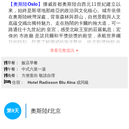
哈姆諾伊漁村→世界的盡頭~奧鎮A→
第6天
季更是極光熱點之一，光帶在夜空中舞動，與靜謐海岸
斯沃爾韋爾
交織成難忘的畫面。
【努斯峽灣Nusfjord】
是挪威保存最完整的傳統漁村之
一。這座小漁村因峽灣地形得名，最早可追溯至數百年
前的捕魚歷史，曾是北大西洋鱈魚捕撈的重要據點。村
中一排排紅色與黃色的木造漁屋依山傍海而建，倒映在
清澈海水之中，畫面如同走入北歐油畫。漫步在木棧道
上，可以看到仍保存的古老魚油廠、碼頭與小型商舖，
完整呈現出傳統挪威漁村的生活樣貌。今日的努斯峽灣
被列入挪威文化遺產。
特別安排
【傳統海畔漁屋Rorbuer】
挪羅浮敦群島最具
特色的住宿體驗，莫過於入住傳統的紅色漁屋。這些木
造小屋原本是供遠道而來的漁夫在鱈魚季節落腳的臨時
住所，如今經過整修與改建，成為別具風情的旅宿。木
【雷納Reine】
被譽為
「挪威最美村莊」
，靜靜坐落於
屋大多依海而建，推窗即可望見峽灣、漁船與遠方山
羅浮敦群島東南部。這座小漁村徒步僅需十五分鐘即可
巒，日出時海面泛著金光，夜晚則有機會仰望星辰或極
走完，卻能讓人沉浸在峽灣與群山交織的壯麗景色中，
光，氛圍浪漫而純淨。屋內保留木質結構，搭配現代化
久久不願離去。
設備，既有溫馨懷舊的氣息，又兼顧舒適便利。
【哈姆諾伊漁村Hamnoy】
是羅浮敦群島最古老的漁村
之一，也被譽為「世界最上鏡的村落」。紅色漁屋依偎