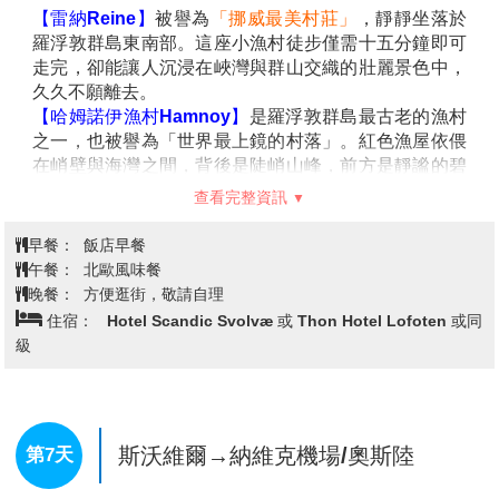
的峽灣、雪白的山峰與湛藍海水交織成一幅壯麗畫卷。
早餐：
飯店早餐
漁村沿岸而建，紅色漁屋點綴在碧海藍天之間，形成童
午餐：
北歐風味餐
話般的北國風景。
晚餐：
中式六菜一湯
【亨寧斯維爾Henningsvaer】
被稱為
「羅弗敦的威尼
住宿：
Scandic Svolvaer 或 Thon Hotel Lofoten 或同級
斯」
，是群島中最迷人的漁村之一。彩色木屋沿著港灣
錯落排列，漁船悠然停泊，映襯著深藍的海水與遠方雪
山，畫面如詩如畫。這裡的漁業文化歷史悠久，小鎮散
發著濃厚的北國風情。島嶼盡頭的足球場更是世界知名
斯沃爾韋爾→萊克內斯【豪克蘭海
景點，綠色草坪與周圍峭壁、海洋形成壯麗對比，成為
灘】→努斯峽灣→雷納｜特別安排~
第5天
旅人必訪的明信片場景。
體驗住傳統海畔漁屋