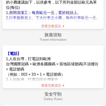
年的各種姿態與情感。其中最著名的作品是生命之柱，
由一整塊花崗岩雕刻而成，高達17公尺，刻劃121位人
物糾纏盤旋，象徵生命延續與人類奮鬥；憤怒的小男孩
則以真實生動的神情廣受遊客喜愛，成為公園的代表性
雕像。
【卡爾約翰大街Karl Johans gate】
卡爾約翰大街是奧
今日我們將北歐純淨的雪國風光、壯麗的峽灣景致，以
斯陸最熱鬧的林蔭大道，全長約1公里，連接奧斯陸中
及羅浮敦的夢幻景緻深深珍藏於心。這片遼闊土地以大
央車站與皇宮是城市的中樞地帶。大道以瑞典—挪威聯
自然的瑰麗和人文的底蘊，帶來無數難忘的感動與記
合王國的國王卡爾約翰命名，兩旁林立百貨公司、精品
憶。懷抱滿滿的收穫，我們將優雅地向這片北國道別，
店、咖啡館與餐廳，氣氛熱鬧繽紛。沿途可見多座重要
專車前往奧斯陸機場辦理登機手續，搭乘班機飛往轉機
建築，例如奧斯陸大學、國家劇院 以及議會大廈，漫步
點。
其中能感受濃厚的文化氣息。
早餐：
飯店早餐
午餐：
配合退稅，敬請自理
晚餐：
機上簡餐
住宿：
夜宿機上