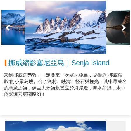
挪威縮影塞尼亞島｜Senja Island
來到挪威羅弗敦，一定要來一次塞尼亞島，被譽為“挪威縮
影”的小眾島嶼。合了漁村、峽灣、怪石與極光！其中最著名
的惡魔之齒，像巨大牙齒般聳立於海岸邊，海水如鏡，水中
倒影讓它更顯魔幻！