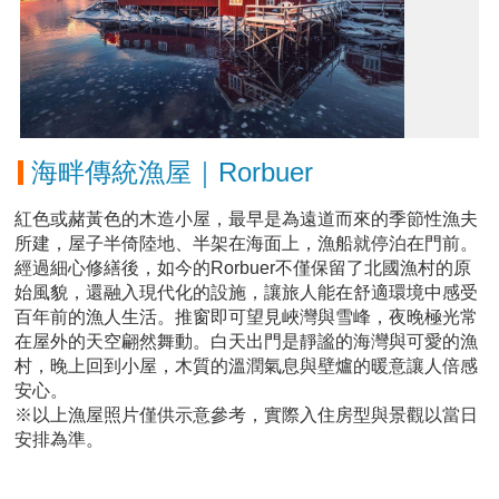
海畔傳統漁屋｜Rorbuer
紅色或赭黃色的木造小屋，最早是為遠道而來的季節性漁夫
所建，屋子半倚陸地、半架在海面上，漁船就停泊在門前。
經過細心修繕後，如今的Rorbuer不僅保留了北國漁村的原
始風貌，還融入現代化的設施，讓旅人能在舒適環境中感受
百年前的漁人生活。推窗即可望見峽灣與雪峰，夜晚極光常
在屋外的天空翩然舞動。白天出門是靜謐的海灣與可愛的漁
村，晚上回到小屋，木質的溫潤氣息與壁爐的暖意讓人倍感
安心。
※以上漁屋照片僅供示意參考，實際入住房型與景觀以當日
安排為準。