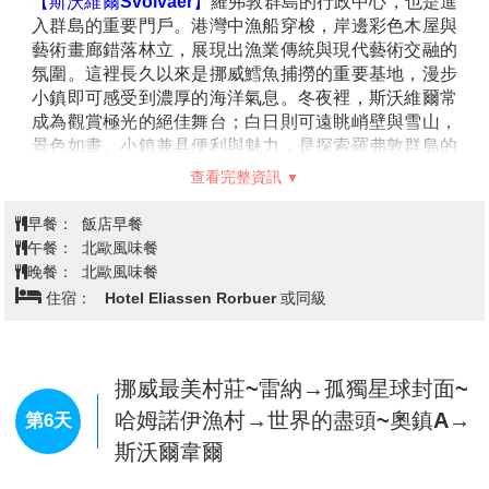
信片。
【惡魔之齒Devils Jaw】
由尖銳如刀鋒的山峰群組成，
聳立於北冰洋岸邊。鋸齒狀的山脊看似惡魔張開的獠
牙，因此得名。當晨曦灑落，山峰被染上金黃光輝；而
在黃昏時分，整片山群倒映在靜謐海面，壯闊而神秘。
若於冬夜造訪，更有機會見到極光在山巒上空舞動，畫
面震撼而迷人。
【納維克Narvik】
位於北極圈內，是挪威北部最具特色
的城市之一。這裡三面環山，一側臨著壯闊的奧福特峽
灣，景色遼闊壯麗。冬季時極光常在夜空中舞動，為小
城披上一層夢幻光彩；夏季則能見到午夜太陽，讓天地
籠罩在金色光暈之中。納維克同時擁有重要的歷史背
景，二戰期間因鐵礦運輸與戰略地位而廣為人知，今日
則以獨特的自然景觀和文化底蘊吸引旅人到訪。
【羅弗敦群島Lofoten Islands】
水位於北極圈內的挪威
查看完整資訊
海上，被譽為
「挪威最美群島」
。綿延的海岸線、雄偉