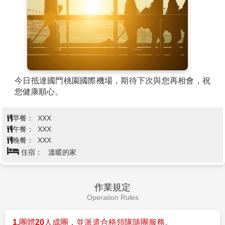
今日抵達國門桃園國際機場，期待下次與您再相會，祝
您健康順心。
早餐：
XXX
午餐：
XXX
晚餐：
XXX
住宿：
溫暖的家
作業規定
Operation Rules
1.
團體
20
人成團，並派遣合格領隊隨團服務。