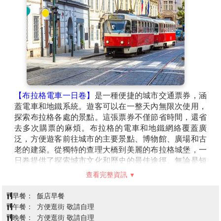
城區的壯麗橋樑。這座橋的建築風格帶有濃厚的哥德式
特色，橋面上擺放著30尊精美的聖人雕像，讓這座橋成
為布拉格的重要文化象徵。
【伏爾塔瓦河遊船+自助餐】
搭乘遊船悠遊於伏爾塔瓦
河之上，從水面視角欣賞布拉格最迷人的城市風景。沿
途可遠眺布拉格城堡、查理大橋與舊城天際線，在古老
橋樑與歷史建築相互映襯的景色中，感受這座「百塔之
城」的浪漫氛圍。船上同時享用豐盛自助餐，在悠閒的
航程與夜色燈光交織之下，留下難忘的布拉格時光。
【布拉格電車一日卷】
是一種便捷的城市交通票券，涵
蓋電車和地鐵系統。遊客可以在一整天內無限次使用，
探索布拉格各處的景點。這張票券不僅節省時間，還省
去多次購票的麻煩。布拉格的電車和地鐵網絡覆蓋廣
泛，方便遊客前往城市的主要景點、博物館、廣場和古
老的建築。從獨特的查理大橋到美麗的布拉格城堡，一
日卷提供了探索城市文化和歷史的最佳途徑。無論是短
暫停留還是長時間遊覽，這個票券都能使遊客充分利用
查看完整資訊
公共交通，輕鬆體驗布拉格的魅力。
早餐：
飯店早餐
午餐：
方便逛街 敬請自理
晚餐：
方便逛街 敬請自理