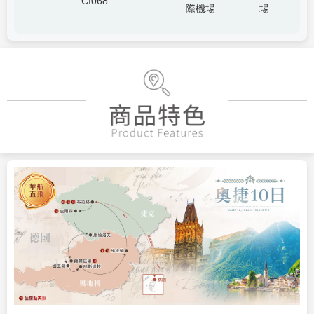
CI068.
際機場
場