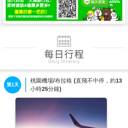
桃園機場/布拉格 (直飛不中停，約13
第1天
小時25分鐘)