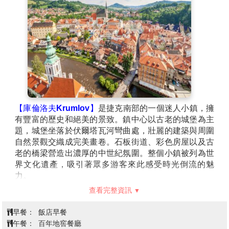
康。
【瑪莉安斯凱Marianske Lazne】
是捷克的一個著名溫
泉小鎮，擁有美麗的自然景觀和歷史悠久的溫泉療養設
施。這裡的溫泉水質清澈，對健康有益，是許多人來此
放鬆身心的理想之地。鎮中的公園、花園與精緻的古典
建築相得益彰，彷彿走入一個靜謐的世外桃源。
【皮爾森Pilesn】
西波希米亞的中心都市，此城鎮以皮
耳森啤酒發源地而聞名，是全世界最早釀造黃金啤酒的
地方。
【庫倫洛夫Krumlov】
是捷克南部的一個迷人小鎮，擁
有豐富的歷史和絕美的景致。鎮中心以古老的城堡為主
題，城堡坐落於伏爾塔瓦河彎曲處，壯麗的建築與周圍
自然景觀交織成完美畫卷。石板街道、彩色房屋以及古
老的橋梁營造出濃厚的中世紀氛圍。整個小鎮被列為世
界文化遺產，吸引著眾多游客來此感受時光倒流的魅
力。
【薩爾茲堡Salzburg】
以悠揚的音樂與巴洛克建築聞
查看完整資訊
名。作曲家莫札特的故鄉充滿藝術氣息，古城區的石板
街巷與薩爾茲河相映成趣。霍亨薩爾茲堡堡壘俯瞰整座
早餐：
飯店早餐
城市，展現壯麗景觀，米拉貝爾花園四季皆美，如詩如
午餐：
百年地窖餐廳