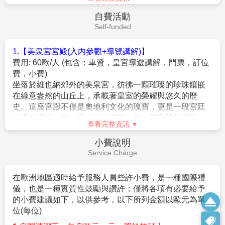
相關簽證規定。
自費活動
3.
依法律規定，旅客辦理入出境中華民國手續，均應持相
Self-funded
同國籍之合法有效護照。
4.
根據歐盟規定，旅客若攜未滿
14
歲的兒童進入申根
1.【美泉宮宮殿(入內參觀+導覽講解)】
區，必須提供能證明彼此關係的文件
(
如英文戶籍謄本
)
或
費用: 60歐/人 (包含：車資，皇宮導遊講解，門票，訂位
父母
(
監護人
)
同意書，而且所有相關文件均應翻譯成英文
費，小費)
或擬前往國家的官方語言。相關細節請向擬前往國家之
坐落於維也納郊外的美泉宮，彷彿一顆璀璨的珍珠鑲嵌
駐台機構詢問。
在綠意盎然的山丘上，承載著皇室的榮耀與悠久的歷
史。這座宮殿不僅是奧地利文化的瑰寶，更是一段宮廷
5.
根據英國移民法規定，旅客若攜未滿
18
歲的親屬進入
故事的見證。每一座精緻的花園、每一間豪華的廳堂，
英國，必須提供能證明彼此關係的文件
`
查看完整資訊
都講述著王室的奢華與浪漫，彷彿帶領你穿越回那個輝
(A)
父母
(
監護人
)
可提供英文戶籍謄本或英文出生
/
收養證
煌的年代並尋找拿破崙傳說中獨生子的過去生活住所。
小費說明
明
`
2.【維也納音樂會欣賞 約100分鐘】
Service Charge
費用: 85歐/人 (包含：門票、車資，小費)
(B)
非父母，可提供父母
(
監護人
)
英文同意書
維也納有「音樂之都」美譽，絕不能錯過一場正統的古
在歐洲地區適時給予服務人員些許小費，是一種國際禮
6.
為避免旅客因下列因素無法出境或入境歐洲，請旅客於
典音樂會。在充滿藝術氣息的環境中欣賞當地專業樂團
儀，也是一種實質性鼓勵與讚許；僅將各項有必要給予
行程出發七日前將護照正本交付本公司，由專人預先檢
高水準的精彩演出，讓您感受維也納音樂之都的迷人魅
的小費建議如下，以供參考，以下所列金額以歐元為單
查確認並由領隊攜至機場辦理登機手續。
力，為旅程增添美好回憶。
位
(
每位
)
3.【布拉格城堡之旅導覽】
(A)
無護照、護照頁數不足、效期不足
(
需六個月以上，以