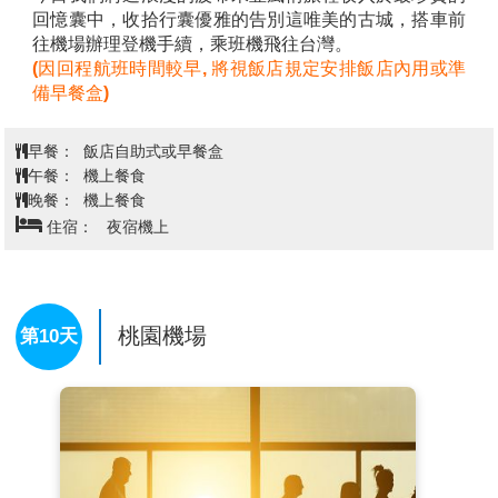
回憶囊中，收拾行囊優雅的告別這唯美的古城，搭車前
往機場辦理登機手續，乘班機飛往台灣。
(因回程航班時間較早, 將視飯店規定安排飯店內用或準
備早餐盒)
早餐：
飯店自助式或早餐盒
午餐：
機上餐食
晚餐：
機上餐食
住宿：
夜宿機上
桃園機場
第10天