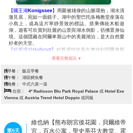
【國王湖Konigssee】
周圍被雄偉的山脈環抱，湖水清
澈見底，宛如一面鏡子。湖中的聖巴托洛梅教堂座落在
小島上，成為這片寧靜景致的標誌。搭乘傳統木船遊
湖，遊客可欣賞到壯麗的山景與湖水倒影，彷彿置身仙
境。這個隱藏在阿爾卑斯山中的美麗湖泊，是大自然愛
好者的天堂。
【哈斯塔特Hallstatt】
哈斯塔特坐落在奧地利阿爾卑斯
山間，湖光山色交織出如詩如畫的景緻。彩色木屋沿著
查看完整資訊
湖畔錯落排列，倒映在碧綠湖水中，宛如童話世界。悠
閒漫步於小鎮石板街道，欣賞迷人的湖景與群山環繞的
早餐：
飯店早餐
寧靜氛圍，感受這座世外桃源的獨特魅力。
午餐：
湖區鱒魚餐
【維也納Vienna】
是奧地利的首都，擁有濃厚的文化氣
晚餐：
中式六菜一湯
息和悠久的歷史。這座城市融合了華麗的建築和動人的
住宿：
4* Radisson Blu Park Royal Palace 或 Hotel Exe
音樂，無論是宏偉的美泉宮，還是富麗堂皇的維也納國
Vienna 或 Austria Trend Hotel Doppio 或同級
立歌劇院，都展現出它的藝術魅力。維也納是音樂之
都，曾是莫札特、貝多芬等音樂巨匠的創作基地，這裡
的音樂會和歌劇常常讓人陶醉其中。市內的咖啡館文化
也頗具特色，悠閒地坐在其中，品味一杯濃郁的維也納
維也納【熊布朗宮後花園．貝爾維帝
咖啡，享受這座城市的優雅氛圍。
宮．百水公寓．聖史蒂芬大教堂、霍
第5天