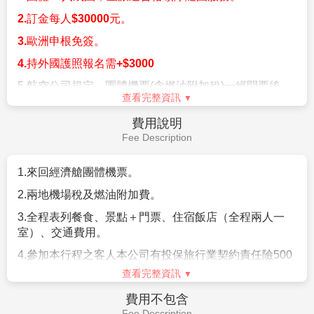
2.
訂金每人
$30000
元。
3.
歐洲申根免簽。
4.
持外國護照報名需
+$3000
5.
航空公司規定，團體機票
(
含燃油附加稅
)
一經開票後，
查看完整資訊
無退票價值，敬請見諒。
費用說明
6.
若因不可抗力因素
/
航空公司變動航班時間
/
景區臨時關
Fee Description
閉等，造成團體在行進時行程先後順序調整或更改調整
行程，將盡力忠於原行程內容，敬請見諒。
1.
來回經濟艙團體機票。
7.
團費以二人一室計算，若為單人報名參團，無法配房時
或因個人指定需求單人房則需補單人房差價。
2.
兩地機場稅及燃油附加費。
※歐洲旅館房間規格大多數以雙人房
2
張單人床為基準房
3.
全程表列餐食、景點＋門票、住宿飯店（全程兩人一
型；若您指定特殊房型
(
大床房型或三人一室房
室）、交通費用。
型
)
，最慢需於出發前
7
日告知您的業務，因特殊房型甚
4.參加本行程之客人本公司有投保旅行業契約責任險500
少，須依旅館實際提供為主，恕無法保證。
萬，意外醫療險20萬。
查看完整資訊
(旅客未滿15歲或70歲以上，依法限制最高新台幣250萬
※依歐洲消防法規之規定，小孩係指滿
2
歲至未滿
12
歲之
費用不包含
旅行業責任險)。
孩童
(
以團體出發當日為準
)
，必須有大人同行，
Fee Description