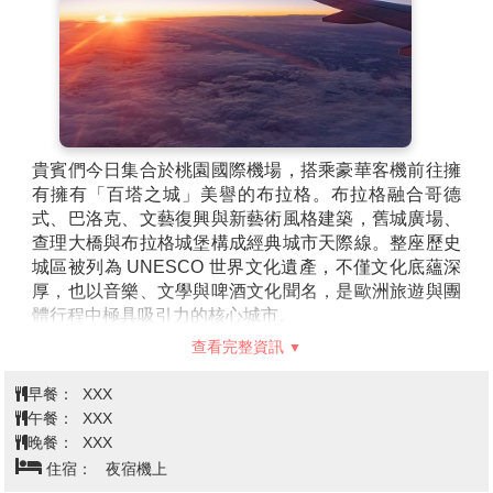
貴賓們今日集合於桃園國際機場，搭乘豪華客機前往擁
有擁有「百塔之城」美譽的布拉格。布拉格融合哥德
式、巴洛克、文藝復興與新藝術風格建築，舊城廣場、
查理大橋與布拉格城堡構成經典城市天際線。整座歷史
城區被列為 UNESCO 世界文化遺產，不僅文化底蘊深
厚，也以音樂、文學與啤酒文化聞名，是歐洲旅遊與團
體行程中極具吸引力的核心城市。
查看完整資訊
早餐：
XXX
午餐：
XXX
晚餐：
XXX
住宿：
夜宿機上