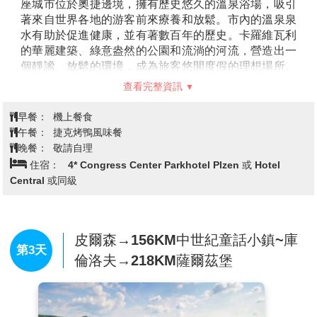
座城市位於奧捷邊境，擁有歷史悠久的溫泉浴場，吸引
著來自世界各地的游客前來療養和放鬆。市內的溫泉泉
水有助於促進健康，並有著數百年的歷史。卡羅維瓦利
的華麗建築、綠意盎然的公園和流淌的河流，營造出一
個靜謐、放鬆的環境，成為旅客悠閒度假的理想場所。
每年舉行的國際電影節也為這座城市增添了不少文化魅
查看完整資訊
力。
【德夫札克公園】
卡羅維瓦利的綠地非常多，德弗札克
早餐：
機上餐食
公園就位於舊市區的入口，這裡的公園幾乎以捷克名人
午餐：
捷克烤鴨風味餐
命名，這座也不例外，以十九世紀的捷克名作曲家安東
晚餐：
敬請自理
寧命名，他曾造訪此地而獲得許多創作上的靈感，因此
住宿：
4* Congress Center Parkhotel Plzen 或 Hotel
在卡羅維瓦利，不僅有以他之名命名的公園，公園中央
Central 或同級
還有他的雕像。
【瑪德琳教堂Church of St. Mary Magdalene】
是一座
壯麗的巴洛克式建築，擁有精美的內部裝飾和華麗的外
觀，是卡羅維瓦利最具代表性的宗教建築之一。這座教
皮爾森→156KM中世紀童話小鎮~庫
第3天
堂不僅是宗教朝聖的場所，也是當地歷史的重要見證。
倫洛夫→218KM薩爾茲堡
【溫泉長廊】
這裡有長長的拱形走廊，兩側擁有多個溫
泉池，提供遊客一個悠閒的療養體驗。自18世紀以來，
這裡就是來自世界各地的遊客和療養者的理想場所，長
廊內的溫泉水含有豐富的礦物質，據說有益於身體健