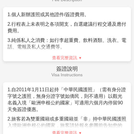
5.
每位旅客可享有免費托運行李每人二件23公斤，手提
亦需佔床位；嬰兒係指未滿
2
歲之孩童，可不佔床。
行李一件7公斤。若超過規定額度，旅客需依航空公司規
1.
個人新辦護照或其他證件
/
簽證費用。
8.
如旅客於行程有餐食特殊需求，如素食、兒童餐、忌牛
定額外自付加收費用。(詳細行李規範請見航空公司官網)
等請於報名時告知服務人員，以利事先作業。
依照航空
2.
行程表上未表明之各項開支，自選建議行程交通及應付
公司規定，開票後無法更改機上餐食，敬請見諒。
費用。
9.
在網路上完成報名動作，只是完成預定手續，並不保證
3.
純係私人之消費：如行李超重費、飲料酒類、洗衣、電
一定有團位，尚需待客服人員確認後方可確定。
話、電報及私人交通費等。
4.
隨團領隊、導遊、司機等小費。每天每人
12
歐元
x10
天
查看完整資訊
=120
歐
簽證說明
5.
個人旅行平安保險及旅遊不便險，若有需要，請自行投
Visa Instructions
保
1.
自
2011
年
1
月
11
日起持「中華民國護照」（需有身分證
字號之護照，無身分證字號如僑民，則不適用）以觀光
名義入境「歐洲申根公約國家」可適用六個月內停留
90
天免簽證優惠。
2.
旅客若為雙重國籍或多重國籍並「非」持中華民國護照
入境歐洲申根公約國家，旅客請於報名參團前告知您的
服務人員，並應自行查明所持護照所屬國家入境歐洲之
查看完整資訊