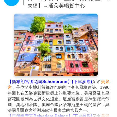
夫堡】→潘朵芙暢貨中心
【熊布朗宮後花園Schonbrunn】(下車參觀)
又名
美泉
宮
，是位於奧地利首都維也納的巴洛克風格建築。1996
年因其在巴洛克藝術建築上的重要地位，美泉宮及其皇
宮花園被列為世界文化遺產。這座宮殿曾是神聖羅馬帝
國、奧地利帝國、奧匈帝國及哈布斯堡王朝的皇宮，與
法國凡爾賽宮並列為歐洲最奢華的宮殿之一。
【貝爾維帝宮Belvedere Palace】(下車參觀)
又名
美景