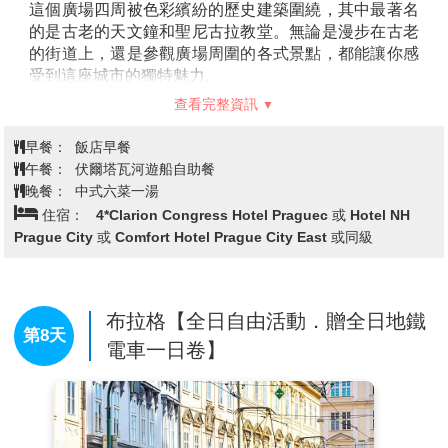
這個廣場四周被色彩繽紛的歷史建築圍繞，其中最著名
的是古老的天文鐘和聖尼古拉教堂。無論是漫步在古老
的街道上，還是參觀廣場周圍的各式景點，都能讓你感
受到這座城市的獨特魅力。
【天文鐘Astronomical Clock】
也被稱為艾夫林鐘，位
查看完整資訊
於布拉格舊市政廳的外牆上，是世界上最古老的天文鐘
之一，建於1410年。這座鐘不僅是時間的指示器，還展
早餐：
飯店早餐
示了當時對天文學和機械工藝的深厚理解。 天文鐘的每
午餐：
伏爾塔瓦河遊船自助餐
個細節都極具巧思，除了顯示當地時間外，還顯示了月
晚餐：
中式六菜一湯
相、星座以及天文學的其他重要數據。最引人注目的是
住宿：
4*Clarion Congress Hotel Praguec 或 Hotel NH
每小時的鐘聲表演，當鐘聲響起時，十二使徒會依次出
Prague City 或 Comfort Hotel Prague City East 或同級
現在鐘面上。
【火藥塔Powder Tower】
建於15世紀。最初，它是布
拉格城牆的一部分，用來保護城市並作為軍事防禦塔。
塔的名字來自於其曾經存放火藥的功能，這也讓它成為
布拉格【全日自由活動．贈全日地鐵
第8天
當時防禦系統的重要組成部分。火藥塔以其哥德式建築
電車一日卷】
風格和精緻的雕刻細節著稱，塔身高約65米，從塔頂可
俯瞰布拉格的美麗景色。
【查理士大橋Charles Bridge】
是布拉格最具歷史意義
的地標之一，建於14世紀，是一座連接布拉格舊城與小