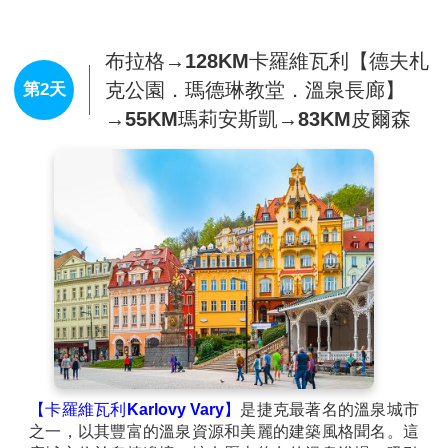
布拉格→128KM卡羅維瓦利【德夫札
克公園．瑪德琳教堂．溫泉長廊】
第2天
→55KM瑪莉安斯凱→83KM皮爾森
【卡羅維瓦利Karlovy Vary】
是捷克最著名的溫泉城市
之一，以其豐富的溫泉資源和美麗的建築風格聞名。這