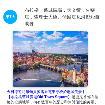
布拉格｜舊城廣場．天文鐘．火藥
塔．查理士大橋、伏爾塔瓦河遊船自
第7天
助餐
今日導遊將帶領貴賓搭乘電車穿梭於老城美景中:
【布拉格舊城廣場Old Town Square】
是捷克首都布拉
格的心臟地帶，擁有數百年的歷史和無與倫比的美麗。