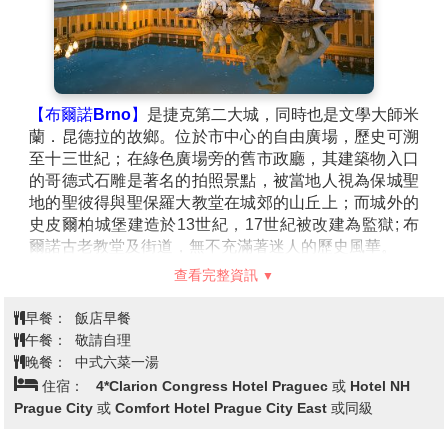
紀宗教藝術的精髓。聖史蒂芬大教堂也是奧地利歷史上
許多重要事件的見證地，包括皇室婚禮和國家儀式。
【霍夫堡Hofburg Wien】(下車參觀)
是奧匈帝國哈布斯
堡王朝的皇宮，擁有數百年的歷史。這座宮殿不僅是過
去的皇帝住所，現在也是奧地利總統的官邸和政府機構
【布爾諾Brno】
是捷克第二大城，同時也是文學大師米
所在地。霍夫堡宮的建築風格融合了哥德式、文藝復興
蘭．昆德拉的故鄉。位於市中心的自由廣場，歷史可溯
式和巴洛克風格，雄偉的外觀和精緻的內部裝飾展現了
至十三世紀；在綠色廣場旁的舊市政廳，其建築物入口
奧匈帝國的奢華與歷史底蘊。宮殿內有許多值得一看的
的哥德式石雕是著名的拍照景點，被當地人視為保城聖
景點，包括皇宮博物館、奧地利國家圖書館，以及著名
地的聖彼得與聖保羅大教堂在城郊的山丘上；而城外的
的西西公主博物館。
史皮爾柏城堡建造於13世紀，17世紀被改建為監獄; 布
【潘朵芙暢貨中心Parndorf Designer Outlet】
是奧地
爾諾古老教堂及街道，無不充滿著迷人的歷史風華。
利最受歡迎的購物目的地之一，對於愛好購物的遊客來
【布拉格Prague】
是捷克的首都，也是歐洲最具魅力
說，這裡絕對不容錯過。位於維也納附近，這座設計師
查看完整資訊
的城市之一。這座歷史悠久的城市融合了哥德式、巴洛
折扣購物中心提供來自世界各地的高端品牌商品，讓您
克式和文藝復興風格的建築，街道彷彿流淌著時間的故
早餐：
以更優惠的價格購得頂級時尚。
飯店早餐
事。布拉格城堡矗立在城市的最高處，俯瞰著伏爾塔瓦
午餐：
敬請自理
河，提供壯麗的景觀。查理大橋連接著兩岸，成為遊客
晚餐：
中式六菜一湯
拍照留念的熱點。老城廣場上有著著名的天文鐘，每到
住宿：
4*Clarion Congress Hotel Praguec 或 Hotel NH
整點時刻，鐘塔上的人偶便會動起來，吸引眾多目光。
Prague City 或 Comfort Hotel Prague City East 或同級