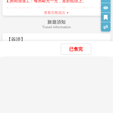
1.
房間清潔工：每房歐元一元，置於枕頭上。
費用: 60歐/人 (包含：門票、當地導遊講解、小費)
入境台灣之日期為基準
)
、過期者或護照汙損
(
包含髒污、
布拉格舊城之旅帶您走進這座千年古都最精華的歷史核
封面與內頁分離、局部破裂、蓋有非出入境之印章等
)
、
2.
行李服務員上、下大行李之小費，每件行李歐元一元。
心。走訪氣勢宏偉的舊皇宮，見證波希米亞王國與神聖
查看完整資訊
相貌變更與護照照片不符、姓名變更等：請詳閱「護照
3.
隨團領隊導遊、司機等小費。每天每人
12
歐元
x10
天
=
羅馬帝國時期的權力中心；參觀哥德式建築傑作聖維特
申請須知」或來電洽詢。
旅遊須知
120
歐
教堂；漫步童話般的黃金小巷，色彩繽紛的小屋曾是工
Travel information
(B)
特殊身份如
:
軍警人員、役男請先申請許可或加蓋「出
匠與守衛居所，也流傳著鍊金術士與作家卡夫卡的故
*
其他服務小費，因地區及服務性質不同，可事先徵詢領
境許可章」、雙重國籍、無身份證字號之中華民國護
事。在石板街道與古老城牆之間，感受布拉格歷史與文
隊或導遊之意見，再決定付小費之多寡。
照、境外補發之中華民國護照…等）
【簽證】
化交織的迷人魅力。
4. 【國王湖遊船】
(C)
出國當天未攜帶有效護照
1.
自
2011
年
1
月
11
日起持「中華民國護照」（需有身分證
已售完
費用: 45歐/人 (包含：船資、預約費、小費)
字號之護照，無身分證字號如僑民，則不適用）以觀光
德國最美麗的山中湖泊，清澈的湖水倒映著阿爾卑斯群
名義入境「歐洲申根公約國家」可適用六個月內停留
90
山及嶙峋綺麗的山色，令人驚艷不已。安排搭乘遊船前
×
×
天免簽證優惠。
×
我儲存的商品
我瀏覽過的商品
商品比較清單
清除全部
清除全部
清除全部
開始比較
往山巒與湖泊環繞著名的紅蔥頭教堂，紅色的屋頂與周
×
2.
旅客若為雙重國籍或多重國籍並「非」持中華民國護照
主題精選行程
圍的盎然綠意，形成一幅渾然天成的絕美畫作，讓人彿
查看完整資訊
入境歐洲申根公約國家，旅客請於報名參團前告知您的
彷置身畫中，流連忘返。
×
【華航直飛布拉格 奧捷雙國10日】仙境哈
服務人員，並應自行查明所持護照所屬國家入境歐洲之
安全守則
目前沒有儲存商品
目前沒有比較商品
斯塔特 童話庫倫洛夫 雙溫泉小鎮 三晚布
花季楓紅
相關簽證規定。
Safety Rules
拉格 秘境國王湖
78,900
12/03
賞花
賞櫻
賞楓
TWD
3.
依法律規定，旅客辦理入出境中華民國手續，均應持相
同國籍之合法有效護照。
為了您在本次旅遊途中本身的安全，我們特別請您遵守
下列事項，這是我們應盡告知的責任，也是保障您的權
雪季極地
4.
根據歐盟規定，旅客若攜未滿
14
歲的兒童進入申根