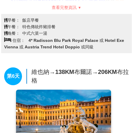
宮
，是一座典型的巴洛克風格宮殿，分為上宮和下宮兩
查看完整資訊
部分，建於18世紀初。這座宮殿原本是奧地利皇帝的夏
季住所，後來轉為博物館，收藏著大量藝術珍品，包括
早餐：
飯店早餐
著名畫家克林姆特的《吻》以及其他19世紀和現代的藝
午餐：
特色傳統炸豬排餐
術作品。貝爾維帝宮的美麗花園也是其一大亮點，花園
晚餐：
中式六菜一湯
內有精緻的噴泉和雕塑，讓遊客在欣賞藝術的同時，也
住宿：
4* Radisson Blu Park Royal Palace 或 Hotel Exe
能享受大自然的景色。宮殿的壯麗建築和藝術氛圍使其
Vienna 或 Austria Trend Hotel Doppio 或同級
成為維也納的重要文化地標和旅遊景點。
【百水公寓Hundertwasserhaus】(下車參觀)
百水公寓
的外觀特徵包括綠色植物的屋頂、歪斜的窗戶、五彩斑
斕的牆面，以及不規則的形狀和形態，彷彿是一個活生
維也納→138KM布爾諾→206KM布拉
第6天
生的藝術作品。這些設計旨在打破傳統建築規範，創造
格
一個更具生命力、每一個細節都體現了他對不對稱、曲
線、色彩以及自然材料的熱愛。
【聖史蒂芬大教堂St.Stephen's Cathedral】(下車參
觀)
是奧地利維也納最著名的宗教建築之一，也是該市的
象徵。這座哥德式教堂建於12世紀，擁有壯麗的外觀和
精緻的內部裝飾。最引人注目的是其高達136米的鐘
塔，是維也納的天際線之一。教堂內部擁有豐富的歷史
和藝術遺產，精美的彩繪玻璃窗和雕刻細節展現了中世