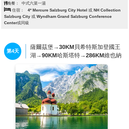
畫。濃厚的文化氛圍與迷人的歐洲風情，使這座城市散
晚餐：
中式六菜一湯
發獨特魅力。
住宿：
4* Mercure Salzburg City Hotel 或 NH Collection
Salzburg City 或 Wyndham Grand Salzburg Conference
Center或同級
薩爾茲堡→30KM貝希特斯加登國王
第4天
湖→90KM哈斯塔特→286KM維也納