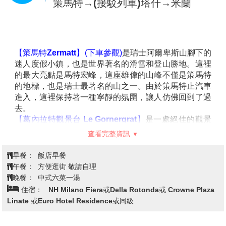
早餐：
飯店早餐
史，被譽為現代高山運動的發源地。早在1786年，全球
午餐：
中式六菜一湯
首例成功登頂白朗峰的壯舉便是在此發起，從此吸引了
晚餐：
飯店內用餐
無數探險家和戶外愛好者。此外，霞慕尼的纜車系統非
住宿：
Mountime Hotel 或 Welcome Hotel 或
常發達，其中最著名的是通往南針鋒的纜車，能讓遊客
Taescherhof Hotel 或 Walliserhof 或同級
以最輕鬆的方式接近白朗峰，欣賞壯麗的冰川景觀。小
鎮本身保留了濃厚的阿爾卑斯風情，擁有迷人的木屋建
築和豐富的美食文化，是自然與人文的完美結合。
【南針鋒纜車Aiguille du Midi】
塔什(接駁列車)→策馬特Zermatt→馬
(特別安排)
搭乘纜車登
上南針峰的高山觀景台，遠眺
歐洲最高峰白朗峰
，將冰
特洪峰登山火車→葛內拉特觀景台→
第7天
河的壯闊與史詩般的景象盡收眼底。
策馬特→(接駁列車)塔什→米蘭
※如遇南針峰纜車維修期間或氣候因素停駛，將改安排體驗「蒙坦威
德冰河火車」或
「
安納西湖區遊船
」
，如因氣候因素全數停駛，改於
霞慕尼山鎮漫遊，並退纜車費用。
【歐洲最高景點-步入虛空Step In the Void】
(特別安排)
是位於法國阿爾卑斯山的南針峰上的一個
★玻璃觀景
【策馬特Zermatt】
(下車參觀)
是瑞士阿爾卑斯山腳下的
台
。這個觀景台懸掛在高空中，讓遊客能夠站在透明的
迷人度假小鎮，也是世界著名的滑雪和登山勝地。這裡
玻璃地板上，直視下面的山谷，並欣賞到壯麗的白朗
的最大亮點是馬特宏峰，這座雄偉的山峰不僅是策馬特
峰。這個極具震撼感的體驗不僅挑戰膽量，更讓人能夠
的地標，也是瑞士最著名的山之一。由於策馬特止汽車
近距離感受大自然的壯麗與雄偉，無論天氣如何景色都
進入，這裡保持著一種寧靜的氛圍，讓人仿佛回到了過
極為迷人。
去。