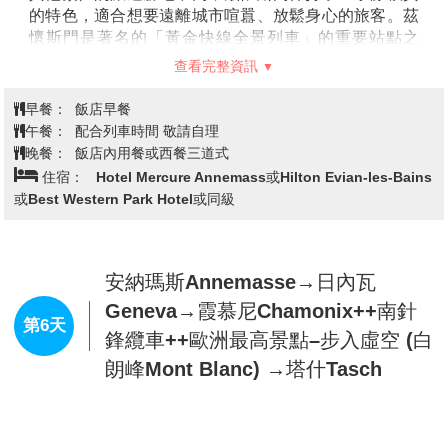
Montreux→西庸古堡(外觀)→安納瑪
中，遊客可以近距離欣賞艾格峰的陡峭山壁、壯觀的冰
川，以及少女峰地區的雄偉景色。車廂內空間寬敞，採
斯Annemasse
用全景玻璃設計，讓乘客無論坐在哪裡都能一覽阿爾卑
斯的壯麗風光。
【阿雷奇冰河Aletsch Glacier】
是阿爾卑斯山最大的冰
川，全長約23公里，冰層最深處達900公尺，堪稱自然
【茲懷斯門Zweisimmen】
位於瑞士伯恩高地地區，是
界的壯麗奇觀。這片冰河是聯合國教科文組織
一座寧靜而迷人的小鎮，也是前往瑞士著名旅遊目的地
（UNESCO）世界自然遺產
「瑞士阿爾卑斯冰川世界遺
的重要交通樞紐。它被青翠的山谷和壯麗的阿爾卑斯山
產區」
的一部分，從高處可以欣賞到冰川的全貌，壯麗
環繞，是自然愛好者與戶外運動愛好者的天堂。與瑞士
景色令人屏息。
其他繁忙的旅遊勝地不同，茲懷斯門保持了它寧靜樸實
【因特拉根Interlaken】
位於瑞士伯恩高地，坐落於圖
的特色，適合想要遠離城市喧囂、放鬆身心的旅客。茲
恩湖與布里恩茨湖之間，周圍被壯麗的阿爾卑斯山脈環
懷斯門是著名的「黃金快線全景列車」的重要站點之
抱，與少女峰相依相伴。作為通往少女峰的門戶，因特
一，從這裡出發，列車將帶您一路穿越瑞士美麗的湖
拉根不僅擁有迷人的湖泊景觀，還能讓遊客一覽阿爾卑
查看完整資訊
泊、山谷與鄉村風光，前往蒙特勒，這段旅程被譽為瑞
斯山脈的壯麗美景。這裡的湖邊步道與綠意盎然的公園
士最經典的觀光路線之一。
提供悠閒的散步空間，隨著季節變換，景色展現不同的
早餐：
飯店早餐
【黃金景觀列車Golden Pass Line】
行駛於茲懷斯文至
迷人風貌。
午餐：
配合列車時間 敬請自理
蒙特勒的黃金全景觀列車，沿途展現一望無際的翠綠丘
【伯恩Bern】
作為瑞士的首都，柏恩以其迷人的中世紀
晚餐：
飯店內用餐或西餐三道式
陵與如詩如畫的湖泊美景。旅客坐在寬敞的全景觀車廂
老城和獨特的城市氛圍吸引著來自世界各地的旅客。這
住宿：
Hotel Mercure Annemass或Hilton Evian-les-Bains
內，不需移動即可盡情欣賞瑞士迷人的湖光山色，彷彿
座城市的歷史中心被列為聯合國教科文組織的世界文化
或Best Western Park Hotel或同級
置身動態的風景畫中。黃金列車是一場將瑞士的湖泊、
遺產，古老的建築、狹窄的街道和石拱橋構成了一幅如