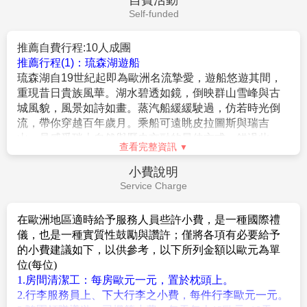
請參團貴賓諒解！
10.如您有相關機位需求，航空公司將視航班狀況提供線
1.自2011年1月11日起持「中華民國護照」（需有身分證
上付款選位服務，可洽業務人員詢問。待團體機票開票
字號之護照，無身分證字號如僑民，則不適用）以觀光
後可提供訂位代號或票號，供您上航空公司官網線上付
名義入境「歐洲申根公約國家」可適用六個月內停留90
費選位。(註：航空公司保有座位調整最終決定權，選位
天免簽證優惠。
成功仍可能被航空公司調整座位。)
2.旅客若為雙重國籍或多重國籍並「非」持中華民國護照
11.在網路上完成報名動作，只是完成預定手續，並不保
入境歐洲申根公約國家，旅客請於報名參團前告知您的
證一定有團位，尚需待客服人員確認後方可確定。
服務人員，並應自行查明所持護照所屬國家入境歐洲之
查看完整資訊
相關簽證規定。
3.依法律規定，旅客辦理入出境中華民國手續，均應持相
自費活動
同國籍之合法有效護照。
Self-funded
4.根據歐盟規定，旅客若攜未滿14歲的兒童進入申根區，
必須提供能證明彼此關係的文件(如英文戶籍謄本)或父母
推薦自費行程:10人成團
(監護人)同意書，而且所有相關文件均應翻譯成英文或擬
推薦行程(1)：琉森湖遊船
前往國家的官方語言。相關細節請向擬前往國家之駐台
琉森湖自19世紀起即為歐洲名流摯愛，遊船悠遊其間，
機構詢問。
重現昔日貴族風華。湖水碧透如鏡，倒映群山雪峰與古
5.根據英國移民法規定，旅客若攜未滿18歲的親屬進入英
城風貌，風景如詩如畫。蒸汽船緩緩駛過，仿若時光倒
國，必須提供能證明彼此關係的文件`
流，帶你穿越百年歲月。乘船可遠眺皮拉圖斯與瑞吉
(A)父母(監護人)可提供英文戶籍謄本或英文出生/收養證
山，是感受瑞士自然與歷史交融的最佳方式，錯過此
明`
查看完整資訊