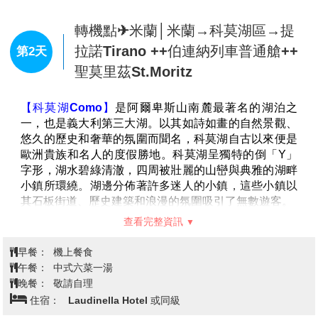
貴賓們今日集合於桃園國際機場，搭乘豪華客機前往最
具世界遺產文明古國並集奢華氣勢磅礡的建築、壁畫於
一身的義大利，飛向時尚之都-米蘭，在浪漫的義大利人
心中，米蘭的時尚,無疑是引領世界潮流的地方。
早餐：
XXX
午餐：
XXX
晚餐：
機上餐食
住宿：
夜宿機上
轉機點✈米蘭│米蘭→科莫湖區→提
拉諾Tirano ++伯連納列車普通艙++
第2天
聖莫里茲St.Moritz
【科莫湖Como】
是阿爾卑斯山南麓最著名的湖泊之
一，也是義大利第三大湖。以其如詩如畫的自然景觀、
悠久的歷史和奢華的氛圍而聞名，科莫湖自古以來便是
歐洲貴族和名人的度假勝地。科莫湖呈獨特的倒「Y」