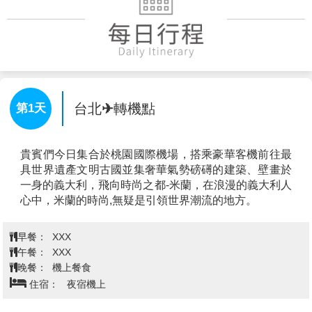
台北✈轉機點
第1天