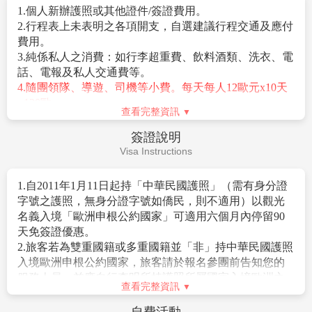
2.兩地機場稅及燃油附加費。
無退票價值，敬請見諒。
3.全程表列餐食、景點＋門票、住宿飯店（全程兩人一
6.若因不可抗力因素/航空公司變動航班時間/景區臨時關
室）、交通費用。
閉等，造成團體在行進時行程先後順序調整或更改調整
4.參加本行程之客人本公司有投保旅行業契約責任險500
行程，將盡力忠於原行程內容，敬請見諒。
萬，意外醫療險20萬。
7.團費以二人一室計算，若為單人報名參團，無法配房時
(旅客未滿15歲或70歲以上，依法限制最高新台幣250萬旅
或因個人指定需求單人房則需補單人房差價。
查看完整資訊
行業責任險)。
※歐洲旅館房間規格大多數以雙人房2張單人床為基準房
5.每位旅客可享有免費托運行李每人一件23公斤，手提行
型；若您指定特殊房型(大床房型或三人一室房
費用不包含
李5公斤。(詳細行李規範請見航空公司官網)
型)，最慢需於出發前7日告知您的業務，因特殊房型甚
Fee Description
少，須依旅館實際提供為主，恕無法保證。
※依歐洲消防法規之規定，小孩係指滿2歲至未滿12歲之
1.個人新辦護照或其他證件/簽證費用。
孩童(以團體出發當日為準)，必須有大人同行，
2.行程表上未表明之各項開支，自選建議行程交通及應付
亦需佔床位；嬰兒係指未滿2歲之孩童，可不佔床。
費用。
8.如旅客於行程有餐食特殊需求，如素食、兒童餐、忌牛
3.純係私人之消費：如行李超重費、飲料酒類、洗衣、電
等請於報名時告知服務人員，以利事先作業。
依照航空
話、電報及私人交通費等。
公司規定，開票後無法更改機上餐食，敬請見諒。
4.隨團領隊、導遊、司機等小費。每天每人12歐元x10天
9.團體座位由航空公司安排，不適用於出發前預先選位，
=120歐
查看完整資訊
也無法確認座位相關需求（如靠窗、靠走道等），且座
5.個人旅行平安保險及旅遊不便險，若有需要，請自行投
位安排乃依英文姓名依序排列，同行者有可能無法安排
保
簽證說明
在一起，領隊將盡最大協助，若無法滿足您的需求，敬
Visa Instructions