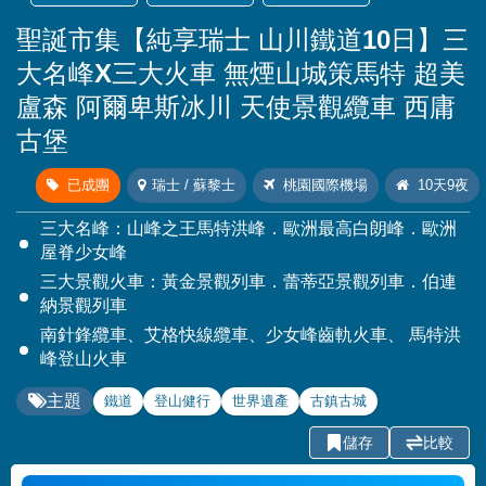
聖誕市集【純享瑞士 山川鐵道10日】三
大名峰X三大火車 無煙山城策馬特 超美
盧森 阿爾卑斯冰川 天使景觀纜車 西庸
古堡
已成團
瑞士 / 蘇黎士
桃園國際機場
10天9夜
三大名峰：山峰之王馬特洪峰．歐洲最高白朗峰．歐洲
屋脊少女峰
三大景觀火車：黃金景觀列車．蕾蒂亞景觀列車．伯連
納景觀列車
南針鋒纜車、艾格快線纜車、少女峰齒軌火車、 馬特洪
峰登山火車
主題
鐵道
登山健行
世界遺產
古鎮古城
儲存
比較