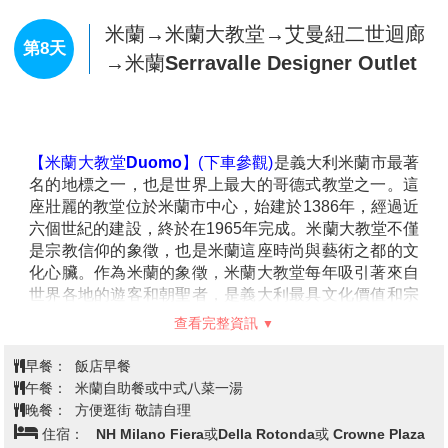
【白朗峰 Mont Blanc】
(遠眺)
意為「白色山峰」，是阿
【葛內拉特觀景台 Le Gornergrat】
是一處絕佳的觀景
爾卑斯山的至高點，也是西歐最高峰，其海拔高達
地點，以其壯麗的阿爾卑斯山全景聞名。這裡是欣賞馬
查看完整資訊
4,807公尺，堪稱
「歐洲之巔」
。它橫跨法國與義大利
特洪峰最佳的地方之一，尤其是在天氣晴朗時，可以近
邊界，不僅是自然界的瑰寶，更被視為山岳界的巔峰象
距離飽覽這座世界著名山峰的獨特風貌。海拔約3,089
早餐：
飯店早餐
徵。 白朗峰以其雄偉壯麗與險峻著稱，是冰川的故鄉，
公尺，我們可以搭乘
★馬特洪峰登山火車
輕鬆抵達。火
午餐：
方便逛街 敬請自理
也是眾多山岳地質奇觀的集大成之地。千百年來，這座
車沿途風景如畫，穿越阿爾卑斯山間的森林山谷和冰
晚餐：
中式六菜一湯
山峰以無可比擬的氣勢俯視歐洲大地，激勵無數探險
川，旅途中令人心曠神怡。到達山頂後，不僅能飽覽馬
住宿：
NH Milano Fiera或Della Rotonda或 Crowne Plaza
家、科學家和登山者。畫家透納則用畫筆將它的氣勢描
特洪峰的壯麗景色，還可眺望周圍多達29座超過4,000
Linate 或Euro Hotel Residence或同級
繪成永恆的經典。它不僅是一座山，更是一種超越極
公尺的高山峰頂以及壯觀的冰川。
限、探索未知的精神象徵。
***如遇馬特洪峰登山火車維修期間，團體改搭乘策馬特冰川纜車。
【馬特洪峰 Matterhorn】
又稱
阿爾卑斯的皇冠
、擁有
完美金字塔造型，吸引無數旅客前來打卡，這裡被稱為
米蘭→米蘭大教堂→艾曼紐二世迴廊
第8天
「世界上被拍攝最多的山峰」。乘坐纜車或齒軌火車抵
→米蘭Serravalle Designer Outlet
達觀景台，飽覽馬特宏峰與周圍冰川湖泊的震撼美景，
尤其在日出或日落時分，金色光輝更令人屏息。
【米蘭大教堂Duomo】
(下車參觀)
是義大利米蘭市最著
名的地標之一，也是世界上最大的哥德式教堂之一。這
座壯麗的教堂位於米蘭市中心，始建於1386年，經過近