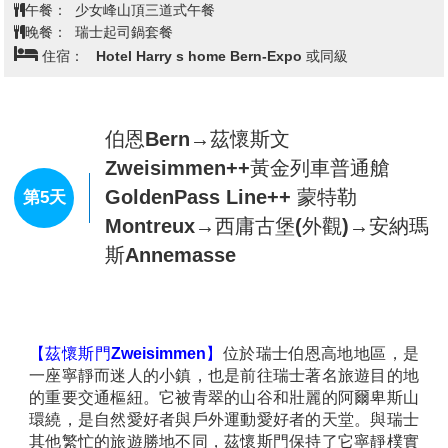
一。首都為
★瓦杜茲Vaduz
，坐擁阿爾卑斯山景與中世
【格林德瓦Grindelwald】
位於瑞士伯恩高地，是一座
紀城堡，氣氛靜謐優雅。
被壯麗山巒與綠意盎然的山谷環抱的小鎮，以其絕美的
【盧森Lucerne】
(下車參觀)
是瑞士中部的一個美麗城
自然風光和阿爾卑斯風情聞名。小鎮坐落在艾格峰、僧
市，位於盧塞恩湖畔，四周被阿爾卑斯山環繞，是瑞士
侶峰和少女峰之間，景色雄偉壯觀。 格林德瓦以其冰川
最具魅力的旅遊目的地之一。這裡的景色如詩如畫，湖
景觀和高山活動而聞名，是徒步旅行者的天堂，有無數
光山色交織，充滿浪漫氛圍。
卡佩爾橋
是其中最著名的
條步道通往如詩如畫的湖泊、茂密的森林和壯觀的峽
景點之一，一座中世紀的木橋，橫跨盧塞恩湖，橋上掛
谷。此外搭乘登山齒軌火車可以輕鬆前往少女峰鐵道的
滿了描繪城市歷史的畫作。
盧森的舊城區
擁有古老的建
終點站—歐洲之巔 少女峰。欣賞阿爾卑斯山脈的壯麗全
查看完整資訊
築和狹窄的街道，讓人彷彿穿越回中世紀，充滿濃厚的
景。小鎮本身充滿濃厚的瑞士風情，傳統木屋與精緻的
歷史氣息。則是為紀念在法國大革命中犧牲的瑞士衛兵
咖啡館點綴其間，讓人感受到舒適與寧靜。少女峰搭乘
早餐：
飯店早餐
而建，這座雕刻精美的獅子雕像刻畫出一隻
悲傷的獅
世界最高的
★齒軌登山火車
直達海拔3,454公尺的「少
午餐：
少女峰山頂三道式午餐
子
，象徵著瑞士士兵的英勇與忠誠。
女峰觀景台」，一邊體驗穿越冰川隧道的震撼，一邊欣
晚餐：
瑞士起司鍋套餐
賞雪白絕美的阿爾卑斯山全景。更可探索「阿爾卑斯冰
住宿：
Hotel Harry s home Bern-Expo 或同級
宮」和世界最美高山冰川──「阿萊奇冰川」，猶如置身
童話世界！
【少女峰景觀纜車Eiger Express】
又稱艾格峰快線纜
車，是瑞士阿爾卑斯山區的一大亮點，也是通往少女峰
伯恩Bern→茲懷斯文
的一條現代化交通路線。這條纜車連接格林德瓦和艾格
Zweisimmen++黃金列車普通艙
冰川站，是歐洲最先進的三線纜車之一。 纜車全程僅需
GoldenPass Line++ 蒙特勒
第5天
約15分鐘，速度快捷，同時帶來極致的觀景體驗。途