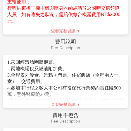
午餐：
機上簡餐
晚餐：
XXX
住宿：
溫暖的家
作業規定
Operation Rules
【溫馨提醒】
全程耳機導覽！隨身導覽器保證使用全新耳塞式耳機不
重複使用，
行程結束後耳機主機與隨身收納袋請於返國時交還領隊
人員，如有遺失之狀況，需賠償每台機器費用NT$2000
元
。
1.團體16人成團，並派遣合格領隊隨團服務。
查看完整資訊
2.訂金每人$30000元。
費用說明
3.歐洲申根免簽。(於大陸轉機,請自行備妥~效期內台胞
Fee Description
證)
4.持外國護照報名需+$3000
1.來回經濟艙團體機票。
5.航空公司規定，團體機票(含燃油附加稅)一經開票後，