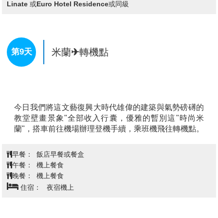
六個世紀的建設，終於在1965年完成。米蘭大教堂不僅
是宗教信仰的象徵，也是米蘭這座時尚與藝術之都的文
化心臟。作為米蘭的象徵，米蘭大教堂每年吸引著來自
世界各地的遊客和朝聖者，是義大利最具文化價值和宗
教意義的建築之一。這座宏偉的教堂不僅是宗教崇拜的
查看完整資訊
場所，也代表了米蘭深厚的歷史和藝術底蘊。(外觀)
【艾曼紐二世迴廊Galleria Vittorio Emanuele II】
是米
早餐：
飯店早餐
蘭最著名的地標之一，興建於19世紀末，以義大利首任
午餐：
米蘭自助餐或中式八菜一湯
國王艾曼紐二世命名。整座迴廊為華麗的玻璃穹頂與鐵
晚餐：
方便逛街 敬請自理
框建築，結合文藝復興與新古典風格，是歐洲最古老的
住宿：
NH Milano Fiera或Della Rotonda或 Crowne Plaza
購物中心之一。館內雲集高級精品店、咖啡館與餐廳，
Linate 或Euro Hotel Residence或同級
是結合歷史建築與時尚氣息的絕美空間，也被譽為
「米
蘭的客廳」
。
【米蘭Serravalle Designer Outlet】
擁有一個美麗的
開放式設計，建築風格融合了典雅的義大利小鎮風情，
米蘭✈轉機點
第9天
遊客可以在陽光明媚的日子裡悠閒漫遊，享受購物的樂
趣。這裡有來自各大奢侈品牌如Gucci、Prada、
Burberry、Armani、Chanel等的折扣商品，是喜愛奢華
品牌的消費者的天堂。