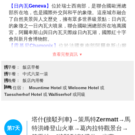
山谷和高山完美串聯的旅行體驗，無論是攝影愛好者、
詩如畫的畫面，柏恩充滿濃厚的歷史氛圍，是一座適合
自然探索者，還是浪漫旅客，都能在這段旅途中找到屬
漫遊的城市，您可以在這裡盡情享受古老與現代的完美
於自己的感動時刻。
安納瑪斯Annemasse→日內瓦
融合。
如因特殊原因（例如供應不足、營運調整或列車客滿），列車將改由
Geneva→霞慕尼Chamonix++南針
第6天
同路線之當地景觀列車代替，行程內容及抵達時間將盡量維持一致，
鋒纜車++歐洲最高景點–步入虛空 (白
惟因替代交通工具而產生的行程微調，敬請理解。
朗峰Mont Blanc) →塔什Tasch
【蒙特勒Montreux】
位於瑞士日內瓦湖畔，是一座風
景如畫的湖濱小鎮，以其迷人的湖光山色、悠閒的氛圍
和世界知名的爵士音樂節而聞名。這裡被譽為“瑞士的里
維耶拉”，是追求浪漫與放鬆的旅客的絕佳目的地。蒙特
勒是享受自然美景、探索歷史文化與感受藝術氛圍的理
【日內瓦Geneva】
位於瑞士西南部，是聯合國歐洲總
想之地。
部所在地，也是國際外交與和平的象徵。這座城市融合
【西庸古堡Chateau de Chillion】
(下車拍照)
是一座宛
了自然美景與人文歷史，擁有眾多世界級景點：日內瓦
如從童話中走出的夢幻水上城堡。整座城堡建於岩石之
的象徵之一日內瓦大噴泉，聯合國歐洲總部所在地萬國
上，三面環水，湖光山色相映成趣，倒映在碧藍湖面
宮，阿爾卑斯山與日內瓦天際線日內瓦湖，國際紅十字
上，景色如詩如畫，是瑞士最受歡迎的歷史景點之一。
會與新月會博物館。
這座古堡擁有超過千年的歷史，曾是薩瓦公爵的居所與
【霞慕尼Chamonix】
位於法國東南部阿爾卑斯山腳
戰略要塞。詩人拜倫曾為此寫下著名詩作《西庸的囚
下，是一座被群山環抱的小鎮，以壯麗的自然風光聞
查看完整資訊
徒》，讓這座城堡聲名遠播。
名。這裡是白朗峰的所在地，也是阿爾卑斯山區最早發
展的登山和滑雪中心之一。 霞慕尼擁有悠久的登山歷