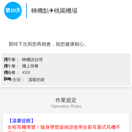
今日我們將這文藝復興大時代雄偉的建築與氣勢磅礡的
教堂壁畫景象"全部收入行囊，優雅的暫別這"時尚米
蘭"，搭車前往機場辦理登機手續，乘班機飛往轉機點。
早餐：
飯店早餐或餐盒
午餐：
機上餐食
晚餐：
機上餐食
住宿：
夜宿機上
轉機點✈桃園機場
第10天
期待下次與您再相會，祝您健康順心。
早餐：
轉機請自理