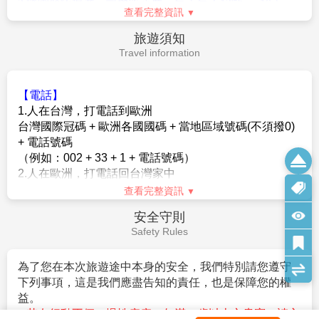
景，旅程便失色三分。
(B)非父母，可提供父母(監護人)英文同意書
費用@50瑞朗
(包含訂位費、船資、服務費)。
小費說明
6.為避免旅客因下列因素無法出境或入境歐洲，請旅客於
推薦行程(2)：
西雍古堡
Service Charge
行程出發七日前將護照正本交付本公司，由專人預先檢
西雍古堡靜靜聳立於山巔，像一首被風輕吟的詩。歲月
查確認並由領隊攜至機場辦理登機手續。
在石牆間沉睡，葡萄園在腳下綿延成夢。當暮色染紅天
在歐洲地區適時給予服務人員些許小費，是一種國際禮
(A)無護照、護照頁數不足、效期不足(需六個月以上，以
際，鐘聲迴盪於錫永谷間，彷彿訴說著國王與詩人的往
儀，也是一種實質性鼓勵與讚許；僅將各項有必要給予
入境台灣之日期為基準)、過期者或護照汙損(包含髒污、
事。微風掠過塔樓的陰影，帶來一絲葡萄酒香——那是
的小費建議如下，以供參考，以下所列金額以歐元為單
封面與內頁分離、局部破裂、蓋有非出入境之印章等) 、
歷史與浪漫交融的氣息，也是瑞士最溫柔的一段時光。
位(每位)
相貌變更與護照照片不符、姓名變更等：請詳閱「護照
費用@60瑞朗
(包含門票、導遊解說、服務費)
1.房間清潔工：每房歐元一元，置於枕頭上。
申請須知」或來電洽詢。
2.行李服務員上、下大行李之小費，每件行李歐元一元。
(B)特殊身份如:軍警人員、役男請先申請許可或加蓋「出
3.隨團領隊導遊、司機等小費。每天每人12歐元x10天 =
境許可章」、雙重國籍、無身份證字號之中華民國護
查看完整資訊
120歐
照、境外補發之中華民國護照…等）
* 其他服務小費，因地區及服務性質不同，可事先徵詢領
(C)出國當天未攜帶有效護照
旅遊須知
隊或導遊之意見，再決定付小費之多寡。
Travel information
【電話】
1.人在台灣，打電話到歐洲
台灣國際冠碼 + 歐洲各國國碼 + 當地區域號碼(不須撥0)
+ 電話號碼