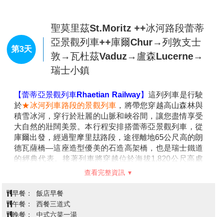
字形，湖水碧綠清澈，四周被壯麗的山巒與典雅的湖畔
小鎮所環繞。湖邊分佈著許多迷人的小鎮，這些小鎮以
其石板街道、歷史建築和浪漫的氛圍吸引了無數遊客。
【提拉諾Tirano】
位於義大利北部倫巴第大區，是一座
查看完整資訊
充滿歷史和文化魅力的小鎮，也是著名的伯連納列車義
大利段的起點。小鎮坐落在阿爾卑斯山腳下的維爾泰利
早餐：
機上餐食
納山谷，其迷人的自然景觀和悠久的歷史吸引了許多旅
午餐：
中式六菜一湯
客。
晚餐：
敬請自理
【伯連納列車Bernina Express】
列車穿越義大利與瑞
住宿：
Laudinella Hotel 或同級
士之間的壯麗阿爾卑斯山脈，自南向北行駛，全程經過
196座橋樑與55條隧道，並攀升至海拔2,253公尺的冰川
地帶。旅程的最大亮點，非令人驚嘆的
★360度大迴旋
莫屬，這座工程奇蹟為旅客帶來震撼的視覺體驗。
聖莫里茲St.Moritz ++冰河路段蕾蒂
如因特殊原因（例如供應不足、營運調整或列車客滿），列車將改由
亞景觀列車++庫爾Chur→列敦支士
第3天
同路線之當地景觀列車代替，行程內容及抵達時間將盡量維持一致，
敦→瓦杜茲Vaduz→盧森Lucerne→
惟因替代交通工具而產生的行程微調，敬請理解。
瑞士小鎮
【聖莫里茲St.Moritz】
是阿爾卑斯山區最著名且最奢華
的度假勝地之一，以其迷人的自然風光、陽光普照的氣
候及高端生活方式而聞名於世。聖莫里茲的海拔約
【蕾蒂亞景觀列車Rhaetian Railway】
這列列車是行駛
1,800公尺，四周環繞著壯麗的山巒和清澈的湖泊，擁
於
★冰河列車路段的景觀列車
，將帶您穿越高山森林與