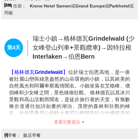
有獨特的高山景色。聖莫里茲的魅力不僅限於自然景
積雪冰河，穿行於壯麗的山脈和峽谷間，讓您盡情享受
觀，它也是文化與奢華的象徵。小鎮內遍布高端精品
大自然的壯闊美景。本行程安排搭蕾蒂亞景觀列車，從
店、米其林星級餐廳和頂級酒店，吸引了無數名人和皇
庫爾出發，經過聖摩里玆路段，途徑離地65公尺高的朗
室成員光顧。
德瓦薩橋—這座造型優美的石造高架橋，也是瑞士鐵道
的經典代表。接著列車將穿越位於海拔1,820公尺高處
的阿爾布拉隧道，這是阿爾卑斯山脈中最高的隧道之
查看完整資訊
一、沿途景色變化多端，令旅客驚嘆不已。
【庫爾Chur】
是瑞士格勞賓登州的首府，也是瑞士最古
早餐：
飯店早餐
老的城市之一，擁有超過5,000年的歷史。這座城市位
午餐：
西餐三道式
於阿爾卑斯山脈之間，是連接瑞士東部與其他地區的重
晚餐：
中式六菜一湯
要樞紐，同時也是進入格勞賓登州美麗山谷與滑雪勝地
住宿：
Krone Hotel Sarnen或Grand Europe或Parkhotel或
的門戶。庫爾也以其藝術與美食聞名，當地的博物館、
同級
畫廊和傳統餐廳為旅客提供多樣的文化與美食體驗。這
座城市將悠久的歷史、現代的活力和壯麗的自然景觀完
美結合，是瑞士東部的文化與交通中心。
【列敦支士敦Liechtenstein】
瑞士小鎮→格林德瓦Grindelwald (少
(下車參觀)
是位於中歐的
一個袖珍內陸國，夾在瑞士與奧地利之間，是世界上少
女峰登山列車+景觀纜車)→因特拉根
第4天
數的公國。雖然國土面積僅160平方公里，但卻以富
Interlaken→伯恩Bern
裕、稅制寬鬆及自然美景聞名；擁有穩定的政治體制、
精緻的生活環境與高人均收入，是歐洲最富裕的國家之