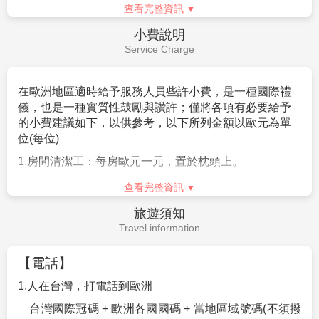
明`
查看完整資訊
推薦行程(2)：參觀聖托里尼酒莊 Santo Wine 品酒
(B)非父母，可提供父母(監護人)英文同意書
費用：120 歐元
(包含酒莊參觀門票，品嘗美酒3杯，飯
小費說明
6.為避免旅客因下列因素無法出境或入境歐洲，請旅客於
店至酒莊來回接送、贈當地午餐一客) 。
Service Charge
行程出發七日前將護照正本交付本公司，由專人預先檢
查確認並由領隊攜至機場辦理登機手續。
推薦行程(3)
：
第一屆奧運競技場
(A)無護照、護照頁數不足、效期不足(需六個月以上，以
在歐洲地區適時給予服務人員些許小費，是一種國際禮
在雅典帕納辛納克體育場，時光彷彿靜止，雪白大理石
入境台灣之日期為基準)、過期者或護照汙損(包含髒污、
儀，也是一種實質性鼓勵與讚許；僅將各項有必要給予
映著夕陽餘暉，千年榮光仍在耳畔迴響。這裡，是運動
封面與內頁分離、局部破裂、蓋有非出入境之印章等) 、
的小費建議如下，以供參考，以下所列金額以歐元為單
家夢想的天堂，更是人類奔向榮耀的殿堂古代的歡呼與
相貌變更與護照照片不符、姓名變更等：請詳閱「護照
位
(
每位
)
現代激情完美交融，熱淚盈眶。當我們回望台灣奧運金
申請須知」或來電洽詢。
牌的榮耀時刻，走一趟帕納辛納克，親臨那曾點燃世界
1.
房間清潔工：每房歐元一元，置於枕頭上。
(B)特殊身份如:軍警人員、役男請先申請許可或加蓋「出
熱情的跑道，是對自己、對榮耀、對歷史最深的致敬。
境許可章」、雙重國籍、無身份證字號之中華民國護
2.
行李服務員上、下大行李之小費，每件行李歐元一元。
費用：50歐元
(包含車資、門票、服務費)
查看完整資訊
照、境外補發之中華民國護照…等）
3.
隨團領隊導遊、司機等小費。每天每人
12
歐元
x12
天
=
(C)出國當天未攜帶有效護照
旅遊須知
推薦行程(4)
：
聖托里尼夜遊
144
歐
Travel information
聖托里尼的夜晚，如夢似幻。當夕陽餘暉染紅海平線，
*
其他服務小費，因地區及服務性質不同，可事先徵詢領
白色小屋逐漸亮起溫暖燈光，整座島宛如星辰墜落凡
隊或導遊之意見，再決定付小費之多寡。
【電話】
間。夜遊聖托里你漫步蜿蜒巷弄，耳邊傳來輕柔音樂，
空氣中飄著葡萄酒香。懸崖上的餐廳情侶們正共度晚
1.
人在台灣，打電話到歐洲
餐，遠眺愛琴海閃爍燈火與倒影，宛如置身愛情電影。
台灣國際冠碼
+
歐洲各國國碼
+
當地區域號碼
(
不須撥
這裡是戀人心中最浪漫的夢，來此一夜，足以銘刻一