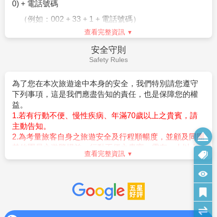
0) +
電話號碼
生。
費用：60歐元
(包含夜間車資、服務費)
（例如：
002 + 33 + 1 +
電話號碼）
查看完整資訊
2.
人在歐洲，打電話回台灣家中
推薦行程(5)：聖托里尼全天遊覽
今日展開聖托里尼島深度巡禮，沿著愛琴海藍白山城，
安全守則
歐洲國際冠碼
+
台灣國碼
+
區域號碼
(
不須撥
0) +
家中
感受島嶼最迷人的浪漫風情。首先來到熱鬧的費拉小
Safety Rules
電話
鎮，漫步於懸崖步道與特色商店之間，欣賞壯麗火山海
（例如：
00 + 886 + 2 +
室內電話號碼）
灣景色，並造訪聖托里尼最具代表性的費拉藍頂教堂，
為了您在本次旅遊途中本身的安全，我們特別請您遵守
潔白建築與湛藍圓頂相互映襯，構成經典愛琴海畫面。
3.
人在歐洲，打電話回台灣的行動電話
下列事項，這是我們應盡告知的責任，也是保障您的權
隨後前往保有傳統風情的皮爾戈斯小鎮，悠閒穿梭於蜿
益。
歐洲國際冠碼
+
台灣國碼
+
行動電話
(
不須撥第一位數
蜒巷弄與白色屋舍之間，感受不同於觀光區的寧靜氛
1.若有行動不便、慢性疾病、年滿70歲以上之貴賓，請
字
0)
圍。午後則造訪島上著名的黑沙灘與紅沙灘，獨特火山
主動告知。
（例如：
00 + 886 + 932XXXXXX
）
地形與碧藍海水形成鮮明對比，展現聖托里尼獨有的自
2.為考量旅客自身之旅遊安全及行程順暢度，並顧及同團
然魅力。一整天沉浸於藍白山城、愛琴海與火山島景色
其他團員之遊覽權益，行動不便之貴賓，需有一人以上
【歐洲國碼】
查看完整資訊
之中，細細感受聖托里尼令人難忘的悠閒與浪漫。
的家人或友人同行，並經公司評估，方始接受報名。若
德 國
49
/
奧地利
43
/
捷 克
420
/
克羅埃西
費用：130歐元
(包含車資，司機小費、午餐+晚餐)
報名付訂金後臨時告知，將收取相關必要費用，敬請見
亞
385
諒。
3.重要提醒：因近來歐洲遊覽車偷竊案頻傳，為保障旅客
匈牙利
36
/
波 蘭
48
/
馬其頓
389
/
阿爾巴尼
財物安全，請旅客離開遊覽車時，貴重物品請務必隨身
亞
355
帶下車，盡可能不要將任何物品置留在車上，更不可將
保加利亞
359 /
羅馬尼亞
40
/
丹 麥
45
/
挪威
47