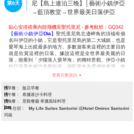
拉修道院、聖尼可拉斯修道院、瓦爾拉姆修道院、曾電
尼【島上連泊三晚】│藝術小鎮伊亞
第6天
影007拍攝場景之一的聖三一修道院、有最美女子修道
→藍頂教堂→世界最美日落伊亞
院之稱的魯桑奴修道院以及聖史蒂芬諾斯修道院；
團體
將視修道院的開放時間與日期入內參觀2座
，修道院內
部陳設雖大同小異，但因海拔與方位各不相同不同，使
貼心安排搭乘內陸飛機至聖托里尼 - 參考航班：GQ342
每座修道院都可觀賞到不同的景緻，每一幕的壯闊景觀
【藝術小鎮伊亞Oia】
聖托里尼島北邊岬角的頂端有個
皆讓人驚嘆連連。
名叫伊亞的小鎮，它是聖托里尼島的第二大城鎮，也是
愛琴海上出鏡最多的地方。多數遊客來這裡的主要目的
就是欣賞這裡的日落。據說這裡是全世界最美麗的日
落，能看到「夕陽落入愛琴海」的獨特景觀。伊亞小鎮
的日落景色被許多藝術家、攝影家作為靈感的來源。每
年有好幾百萬的遊客到這個基克拉澤斯群島上的半彎月
查看完整資訊
形火山島來度蜜月，享受愛琴海令人陶醉的氣氛. 同時
也選擇居住在這島上，感受拉小鎮的美，漫步享受藍白
早餐：
飯店早餐
色的浪漫風情，許多情人都在這裡留下愛的足跡。
午餐：
希臘慕沙卡料理
【藍頂教堂Blue Domed Church】
藍白相映的「藍色
晚餐：
景觀餐廳 希臘風味料理
圓頂教堂」，依山傍水，夢幻美麗的景象,不單單只是聖
住宿：
My Life Suites Santorini 或Hotel Omiros Santorini
托里尼的人氣攝影建築，更是希臘具代表性的風景，網
同級
路上琳瑯滿目的各式角度照片，是旅人和攝影師以及建
築師喜愛到訪的景點。旅人說：沒有拍到藍頂教堂的美
照就不算來過聖托里尼。