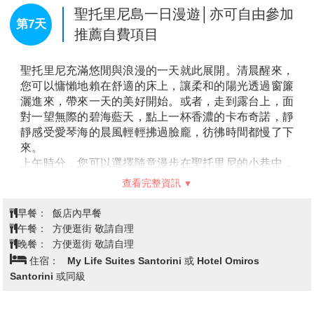
【世界最美的夕陽伊亞Oia】
伊亞號稱擁有全世界最美
聖托里尼島一日漫遊│亦可自由參加
第7天
的夕陽，這裡的美景常被呈現在許多知名的雜誌上，這
推薦自費項目
些美景照片都是在聖托里尼島拍攝的，聖托里尼的夕陽
魅力,讓世界各國的人都慕名而來。
聖托里尼充滿悠閒與浪漫的一天就此展開。清晨醒來，
聖托里尼島為希臘最知名的島嶼，海島飯店大部份都是以民宿改裝，
您可以慵懶地賴在舒適的床上，讓柔和的陽光透過窗簾
以致於規模較小、房間數也較少，格局變化大。島上所建築之飯店依
灑進來，帶來一天的美好開始。或者，走到露台上，面
地勢所建，房間有大小不一之情形，景觀也依地勢有所不同，感謝您
對一望無際的碧海藍天，點上一杯香濃的卡布奇諾，靜
的知悉。
靜感受愛琴海的晨風輕輕拂過臉龐，彷彿時間都慢了下
來。
上午時分，您可以選擇隨意漫步在聖托里尼的小巷中，
欣賞那些潔白的屋頂與深藍的窗戶交相輝映，彷彿置身
查看完整資訊
於一幅畫作之中。不妨挑一家隱藏在巷弄中的特色咖啡
館，品嘗當地的甜點，享受片刻寧靜與愜意。當夕陽染
早餐：
飯店內早餐
紅了整片天空與大海，白色建築也被金色的光線點亮，
午餐：
方便逛街 敬請自理
這一刻令人屏息。日落之後，燈光亮起，整個小鎮又展
晚餐：
方便逛街 敬請自理
現出一種溫暖而迷人的氛圍。夜晚的聖托里尼同樣值得
住宿：
My Life Suites Santorini 或 Hotel Omiros
期待，挑選一家有現場音樂的餐廳或酒吧，讓自己沉浸
Santorini 或同級
在希臘的音符與夜晚的微風中。或者簡單地坐在酒店的
露台上，仰望滿天星辰，感受島嶼夜晚的靜謐。