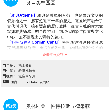
良→奧林匹亞
【雅典Athens】
雅典是希臘的首都，也是西方文明的
發源地之一，擁有超過三千年的歷史。這座城市融合了
古代與現代，擁有豐富的歷史遺跡，從古希臘的偉大建
築如雅典衛城、帕台農神廟，到現代的繁忙街道與文化
中心，無不展現出其獨特的魅力。
【科林斯運河Corinth Canal】
科林斯運河連接薩羅尼
克灣與科林斯灣，全長約6.3公里，兩側高達80公尺的
峭壁形成壯觀的峽谷景緻。這條運河自1893年開通以
查看完整資訊
來，大幅縮短航行時間，是古老願景與現代工程的完美
結合。站在橋上俯瞰，陡峭深邃的景象讓人屏息，而藍
早餐：
機上餐食
色運河水流映襯峽谷，更顯壯麗震撼。
午餐：
希臘風味餐
【納普良小鎮Nafplio】
是希臘第一座首都，歷史與浪漫
晚餐：
飯店內享用
交織的海港小鎮 納普良是希臘最迷人的小鎮之一，擁有
住宿：
Ilis Hotel 或同級
豐富的歷史與獨特的建築風情。這座小鎮以其石板街
道、新古典主義建築、迷人的咖啡館和充滿浪漫氛圍的
海濱著稱。 登上俯瞰小鎮的帕拉米蒂城堡，您將能欣賞
到愛琴海一望無際的美景。另一座建於海中央的小島堡
奧林匹亞→帕特拉斯→德爾菲
第3天
壘布爾齊城堡則為這座古色古香的小鎮增添了神秘色