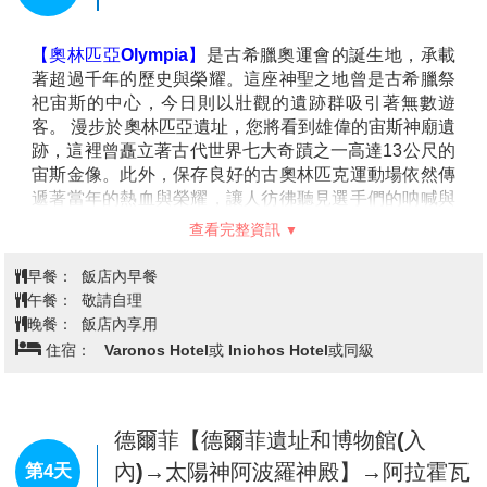
彩。
【奧林匹亞Olympia】
是古希臘奧運會的誕生地，承載
著超過千年的歷史與榮耀。這座神聖之地曾是古希臘祭
祀宙斯的中心，今日則以壯觀的遺跡群吸引著無數遊
客。 漫步於奧林匹亞遺址，您將看到雄偉的宙斯神廟遺
跡，這裡曾矗立著古代世界七大奇蹟之一高達13公尺的
宙斯金像。此外，保存良好的古奧林匹克運動場依然傳
遞著當年的熱血與榮耀，讓人彷彿聽見選手們的呐喊與
觀眾的歡呼。(外觀)
查看完整資訊
【帕特拉斯Patras】
是希臘第三大城市，以其熱鬧的嘉
年華、壯麗的文化遺跡和繁華的港口聞名。作為連接歐
早餐：
飯店內早餐
洲與伯羅奔尼撒半島的重要門戶，這座城市充滿現代與
午餐：
敬請自理
歷史交織的獨特魅力。城市地標聖安德烈教堂擁有宏偉
晚餐：
飯店內享用
的圓頂與華麗的拜占庭式設計，是不可錯過的景點。市
住宿：
Varonos Hotel或 Iniohos Hotel或同級
中心新古典建築林立，石板街道旁咖啡館和餐廳隨處可
見，處處散發著悠閒愜意的氛圍。橫跨帕特拉科斯灣的
里翁-安蒂里翁大橋，以優雅而壯觀的弧線連接著兩岸，
成為現代工程的象徵與拍攝美景的熱門地點。帕特拉斯
德爾菲【德爾菲遺址和博物館(入
活力十足，適合深入探索希臘的歷史與當代風情。
內)→太陽神阿波羅神殿】→阿拉霍瓦
第4天
【阿拉霍瓦Arachova】
位於帕納索斯山山麓，擁有傳