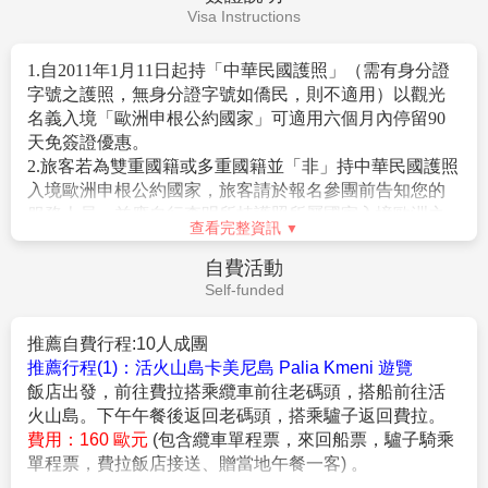
Visa Instructions
1.自2011年1月11日起持「中華民國護照」（需有身分證
字號之護照，無身分證字號如僑民，則不適用）以觀光
名義入境「歐洲申根公約國家」可適用六個月內停留90
天免簽證優惠。
2.旅客若為雙重國籍或多重國籍並「非」持中華民國護照
入境歐洲申根公約國家，旅客請於報名參團前告知您的
服務人員，並應自行查明所持護照所屬國家入境歐洲之
查看完整資訊
相關簽證規定。
3.依法律規定，旅客辦理入出境中華民國手續，均應持相
自費活動
同國籍之合法有效護照。
Self-funded
4.根據歐盟規定，旅客若攜未滿14歲的兒童進入申根區，
必須提供能證明彼此關係的文件(如英文戶籍謄本)或父母
推薦自費行程:
10人成團
(監護人)同意書，而且所有相關文件均應翻譯成英文或擬
推薦行程(1)：活火山島卡美尼島 Palia Kmeni 遊覽
前往國家的官方語言。相關細節請向擬前往國家之駐台
飯店出發，前往費拉搭乘纜車前往老碼頭，搭船前往活
機構詢問。
火山島。下午午餐後返回老碼頭，搭乘驢子返回費拉。
5.根據英國移民法規定，旅客若攜未滿18歲的親屬進入英
費用：160 歐元
(包含纜車單程票，來回船票，驢子騎乘
國，必須提供能證明彼此關係的文件`
單程票，費拉飯店接送、贈當地午餐一客) 。
(A)父母(監護人)可提供英文戶籍謄本或英文出生/收養證