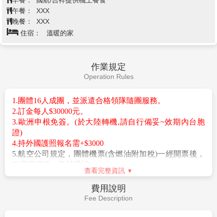
午餐：
XXX
晚餐：
XXX
住宿：
溫暖的家
作業規定
Operation Rules
1.團體16人成團，並派遣合格領隊隨團服務。
2.訂金每人$30000元。
3.歐洲申根免簽。(於大陸轉機,請自行備妥~效期內台胞
證)
4.持外國護照報名需+$3000
5.航空公司規定，團體機票(含燃油附加稅)一經開票後，
無退票價值，敬請見諒。
查看完整資訊
6.若因不可抗力因素/航空公司變動航班時間/景區臨時關
閉等，造成團體在行進時行程先後順序調整或更改調整
費用說明
行程，將盡力忠於原行程內容，敬請見諒。
Fee Description
7.團費以二人一室計算，若為單人報名參團，無法配房時