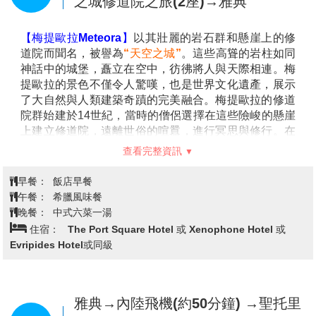
之城修道院之旅(2座)→雅典
是各城邦為了向神明表達敬意而建造的貢獻寶庫，展示
了古希臘精緻的建築與雕刻藝術。
厄多里亞斷崖
可以俯
【梅提歐拉Meteora】
以其壯麗的岩石群和懸崖上的修
瞰德爾菲遺跡與周圍壯麗的山脈和谷地，景色令人嘆為
道院而聞名，被譽為
“天空之城”
。這些高聳的岩柱如同
觀止。這片斷崖曾是神話中太陽神阿波羅與其他神明的
神話中的城堡，矗立在空中，彷彿將人與天際相連。梅
聚集地，成為神聖與自然之美的交匯點。 德爾菲遺跡不
提歐拉的景色不僅令人驚嘆，也是世界文化遺產，展示
僅是探索古希臘神話的起點，也讓人深刻體會到這片神
了大自然與人類建築奇蹟的完美融合。梅提歐拉的修道
聖土地的歷史與文化價值。
院群始建於14世紀，當時的僧侶選擇在這些險峻的懸崖
【德爾菲博物館】(入內參觀含官方導覽)
是一個展示古
上建立修道院，遠離世俗的喧囂，進行冥思與修行。在
希臘文明輝煌歷史的場 所。博物館內收藏了大量來自德
梅提歐拉，您可以探索這些懸空的修道院，欣賞其中精
爾菲的考古文物，包括雕塑、陶器、銅器等，展品涵蓋
查看完整資訊
美的宗教壁畫和藝術品，同時享受壯麗的山脈與岩石景
從古代至新石器時代的不同時期，展示了這片神聖土地
觀。每一座岩柱、每一座修道院，都講述著神秘與信仰
上曾發生的文化和宗教 活動。其中青銅時代的精美雕塑
早餐：
飯店早餐
的故事。
與當時的祭祀物品，讓人能夠深入了解古希臘人對神祇
午餐：
希臘風味餐
【梅提歐拉修道院之旅】(入內參觀含持牌官導)
「天空
的敬仰及其生活方式。博物館的展覽不僅揭示了古希臘
晚餐：
中式六菜一湯
之城」梅提歐拉最為人嚮往的莫過於建蓋在高聳巨石上
的藝術成就，也讓人感 受到這些文物在歷史洪流中的重
住宿：
The Port Square Hotel 或 Xenophone Hotel 或
的修道院，據說，14世紀時塞爾維亞人入侵了色薩利地
要地位。走進德爾菲博物館，仿佛穿越回古希臘的黃金
Evripides Hotel或同級
區，大批修行者為了逃避動亂，來到梅特歐拉而這裡的
時代，讓每一件展品都講述著古文明的故事，深刻體現
修士們潛心修行，各自過著與世無爭的生活；梅提歐拉
了德爾菲作為神諭聖地 的歷史價值與文化底蘊。
目前有24座修道院，但僅其中6座上保存完整，這6座修
道院分別為此區海拔最高且占地最大的修道院－梅提歐
雅典→內陸飛機(約50分鐘) →聖托里