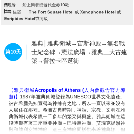
份微醺而優雅的度假氛圍。
晚餐：
船上簡餐或發代金券10歐
午後時分，帶著依依不捨的心情，前往碼頭搭乘慢船返
住宿：
The Port Square Hotel 或 Xenophone Hotel 或
回雅典。航行於遼闊愛琴海之上，湛藍海面與散落海中
Evripides Hotel或同級
的島嶼景色一路相伴，彷彿為這段聖托里尼時光劃下最
悠然的句點。
(愛琴海遊輪-參考船班：1530/2325) 隨著夜幕緩緩降
臨，抵達希臘首都雅典～
雅典│雅典衛城→宙斯神殿→無名戰
士紀念碑→憲法廣場→雅典三大古建
第10天
築→普拉卡區逛街
【雅典衛城Acropolis of Athens (入內參觀含官方導
遊)】
1987年雅典衛城登錄為UNESCO世界文化遺產。
被古希臘先知宣稱為神擁有之地，所以一直以來並沒有
人居住在那裡。希臘古典時期，神話、宗教、文明在雅
典衛城代表希臘一千多年的繁榮與興盛。雅典衛城在這
段時期有著三座重要神廟－巴特農神廟、艾瑞克提翁神
殿和勝利女神神廟。這三座神廟同樣供奉著雅典娜，但