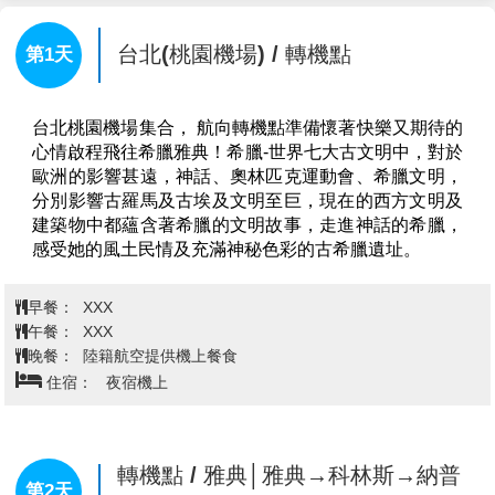
台北(桃園機場) / 轉機點
第1天
台北桃園機場集合， 航向轉機點準備懷著快樂又期待的
心情啟程飛往希臘雅典！希臘-世界七大古文明中，對於
歐洲的影響甚遠，神話、奧林匹克運動會、希臘文明，
分別影響古羅馬及古埃及文明至巨，現在的西方文明及
建築物中都蘊含著希臘的文明故事，走進神話的希臘，
感受她的風土民情及充滿神秘色彩的古希臘遺址。
早餐：
XXX
午餐：
XXX
晚餐：
陸籍航空提供機上餐食
住宿：
夜宿機上
轉機點 / 雅典│雅典→科林斯→納普
第2天