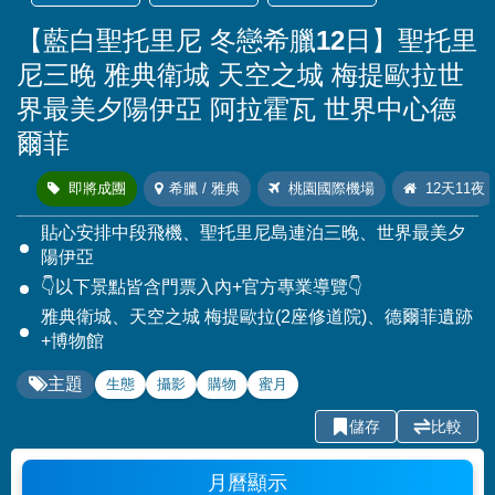
【藍白聖托里尼 冬戀希臘12日】聖托里
尼三晚 雅典衛城 天空之城 梅提歐拉世
界最美夕陽伊亞 阿拉霍瓦 世界中心德
爾菲
即將成團
希臘 / 雅典
桃園國際機場
12天11夜
貼心安排中段飛機、聖托里尼島連泊三晚、世界最美夕
陽伊亞
👇以下景點皆含門票入內+官方專業導覽👇
雅典衛城、天空之城 梅提歐拉(2座修道院)、德爾菲遺跡
+博物館
主題
生態
攝影
購物
蜜月
儲存
比較
月曆顯示