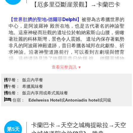
【厄多里亞斷崖景觀】→卡蘭巴卡
統石屋、新古典建築與蜿蜒的石板街道，散發著濃厚的
山城風情。這座海拔約950公尺的小鎮，被譽為“希臘的
天空之城”，以其清新的空氣與壯麗的山景吸引眾多旅
【世界肚臍的聖地-德爾菲Delphi】
被譽為古希臘世界的
人。 鐘塔是小鎮的地標之一，登上後可俯瞰整個阿拉霍
中心，是阿波羅神 殿所在地，也是古代著名的神諭聖
瓦與遠處的群山，景色如詩如畫。當地還盛產美味的羊
地。這座神秘而壯觀的遺址位於帕納索斯山山腰，俯瞰
奶乳酪、葡萄酒與手工編織地毯，滿載著希臘傳統文化
著壯麗的科林斯灣，景色令人震撼。 遺址內保存著氣勢
的獨特風味。 在這座充滿寧靜與魅力的小鎮，旅人可以
非凡的阿波羅神殿遺跡，昔日希臘各城邦在此獻祭、祈
感受希臘山區的質樸風情與自然之美，享受一場心靈上
求神諭。沿著神聖道路前行，可以看到古劇場與體育
的放鬆之旅。
場，這些遺跡見證了德爾菲昔日的輝 煌。 德爾菲博物
館收藏了許多珍貴文物，其中著名的銅製「御者雕像」
查看完整資訊
展現了古希臘藝術的卓越工藝。德爾菲被大自然環抱，
融歷史、文化與美景於一身，為探索希臘古 文明的旅人
早餐：
飯店內早餐
帶來深刻感動。
午餐：
希臘風味餐
【德爾菲遺跡】(入內參觀含官方導覽)
位於帕納索斯山
晚餐：
飯店內享用或希式風味餐
腳下，是古希臘最神聖的地方之一，擁有眾多歷史遺
住宿：
Edelweiss Hotel或Antoniadis hotel或同級
跡。這裡是太陽神阿波羅神殿的所在地，也是古代世界
著名的神諭聖地，信徒們曾來此向神祈求指引。 最具代
表性的建築是
阿波羅神殿
，儘管只剩部分柱廊，但它仍
見證著當年神殿的壯麗與威嚴。沿著神聖道路行走，將
卡蘭巴卡→天空之城梅提歐拉→天空
第5天
經過
雅典人寶庫
和
波斯人寶庫
，這些保存良好的建築曾