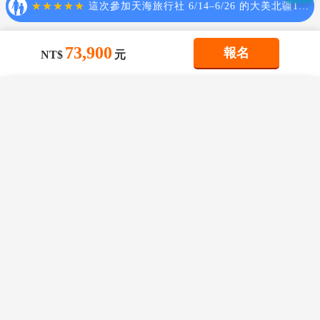
物品放置車上過夜。遊覽車司機不負保管責任，若因此
瑞
典
46 /
芬
蘭
358 /
冰 島
354 /
希臘
30
有任何財物損失，旅客須自行承擔風險。
4.搭乘飛機時，請隨時扣緊安全帶，以免亂流影響安全。
73,900
報名
NT$
元
5.觀光景點人潮眾多，請避免攜帶貴重物品出遊，並保持
【時差】
警惕留意身邊人事物
猜你喜歡
(1)如有貴重物品請託放至飯店保險箱，如需隨身攜帶切
※歐洲地區之時差因日光節約時間而有所不同
×
×
×
我儲存的商品
我瀏覽過的商品
商品比較清單
清除全部
勿離手，小心扒手在身旁。
清除全部
清除全部
開始比較
1.
希臘時間比台灣時間慢
6
小時。
(2)切勿在公共場合露財，購物時也勿當眾清數鈔票。
×
主題精選行程
(3)如遇陌生人(群)意圖接近，請盡量避開避免接觸
2.3
月的最後一個星期天
~10
月的最後一個星期天前的星
×
【藍白聖托里尼 冬戀希臘12日】聖托里尼
6.住宿飯店時：
期六採用夏令時相差
5
小時。
目前沒有儲存商品
目前沒有比較商品
三晚 雅典衛城 天空之城 梅提歐拉世界最
花季楓紅
(1)請隨時將房門扣上安全鎖，以測安全
美夕陽伊亞 阿拉霍瓦 世界中心德爾菲
(2)離開房間時，應當將貴重物品隨身攜帶，並勿在燈上
73,900
11/15
賞花
賞櫻
賞楓
TWD
晾衣物。
【電壓】
(3)勿在床上吸煙，聽到警報器響，請由緊急出口迅速離
【藍白聖托里尼漫遊希臘12
【希臘夢幻雙島超值12日】
歐洲各國之電壓均為
220
–
240
伏特
/
雙圓孔插頭；如行動
雪季極地
日】聖托里尼三晚雅典衛城
聖托里尼兩晚米克諾斯世界
開。
天空之城梅提歐拉世界最美
電話、數位相機或其他電器用品等須於外站充電，請記
最美夕陽伊亞雅典衛城天空
(4)請自備盥洗用具及穿著輕便之衣物。(飯店並無全有吹
滑雪
玩雪
藏王樹冰
立山黑部
破冰船
極光
夕陽伊亞阿拉霍瓦世界中心
之城
得攜帶變壓充電器及轉換插頭。
$
73,900
$
74,900
風機、洗髮精、香皂；但無拖鞋、牙刷、牙膏；敬請自
德爾菲
起
起
備)
親子樂園
(5)付費電視：飯店內的電視分付費及免費頻道。付費頻
【衣著】
親子
樂園
道需按房間號碼確認付費，才能使用！