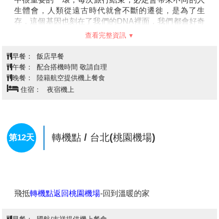
布，這使得廣場成為政治活動的中心。廣場上的無名戰
生體會，人類從遠古時代就會不斷的遷徙，是為了生
士紀念碑也成為敬意和紀念的象徵，吸引著來自世界各
存，這個基因也刻在了我們的DNA裡面，我們都會好奇
地的遊客。
世界這麼大，新奇事物這麼多，在地球的另一邊會是怎
查看完整資訊
【無名戰士紀念碑Tomb of the Unknown Soldier】
樣的生活。旅行就是滿足好奇心的好方法。
為
了紀念所有為國捐軀的無名英雄而建立。這座紀念碑象
早餐：
飯店早餐
徵著對在戰爭中犧牲的士兵的尊敬，無論他們的名字是
午餐：
配合搭機時間 敬請自理
否為人所知。紀念碑的設計簡潔而莊嚴，位於雅典的心
晚餐：
陸籍航空提供機上餐食
臟地帶，是當地重要的歷史與文化象徵。每小時，衛兵
住宿：
夜宿機上
交接儀式在此進行，身穿傳統制服的衛兵進行精確且庄
重的儀式，向這些無名的英雄致敬。無名戰士紀念碑是
紀念過去犧牲者的場所，也是希臘民族對英勇精神的表
達，提醒人們珍惜當下和平與自由。
轉機點 / 台北(桃園機場)
第12天
【普拉卡區Plaka Old Town Area】
是購買希臘特產最
齊備的地方，包括穿傳統希臘服裝的娃娃、金銀飾品、
皮製品、橄欖香皂、天然海綿、香膏等等，還有幾座拜
占庭式的東正教小教堂點綴其中，總讓遠道而來的旅人
們流連其中。普拉卡徒步區除了是購物天堂之外也是美
食天堂，在這裡不必擔心找不到東西吃，舉凡各種地中
飛抵
轉機點返回桃園機場
-回到溫暖的家
海傳統美食、咖啡廳、高級餐廳等一應俱全，來到這裡
一定要多方品嘗各種不同的異國料理喔。
早餐：
國航/吉祥提供機上餐食