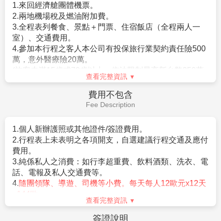
或因個人指定需求單人房則需補單人房差價。
1.來回經濟艙團體機票。
※歐洲旅館房間規格大多數以雙人房2張單人床為基準房
2.兩地機場稅及燃油附加費。
型；若您指定特殊房型(大床房型或三人一室房
3.全程表列餐食、景點＋門票、住宿飯店（全程兩人一
型)，最慢需於出發前7日告知您的業務，因特殊房型甚
室）、交通費用。
少，須依旅館實際提供為主，恕無法保證。
4.參加本行程之客人本公司有投保旅行業契約責任險500
※依歐洲消防法規之規定，小孩係指滿2歲至未滿12歲之
萬，意外醫療險20萬。
孩童(以團體出發當日為準)，必須有大人同行，
(旅客未滿15歲或70歲以上，依法限制最高新台幣250萬
亦需佔床位；嬰兒係指未滿2歲之孩童，可不佔床。
查看完整資訊
旅行業責任險)。
8.如旅客於行程有餐食特殊需求，如素食、兒童餐、忌牛
5.行李規定: 詳細行李規範請見航空公司官網，簡述如下
費用不包含
等請於報名時告知服務人員，以利事先作業。
依照航空
(1)吉祥航空:每位旅客享有免費托運行李每人一件23公
Fee Description
公司規定，開票後無法更改機上餐食，敬請見諒。
斤，手提行李5公斤。
9.在網路上完成報名動作，只是完成預定手續，並不保證
(2)中國國航:每位旅客享有免費托運行李每人一件23公
1.個人新辦護照或其他證件/簽證費用。
一定有團位，尚需待客服人員確認後方可確定。
斤，手提行李5公斤。
2.行程表上未表明之各項開支，自選建議行程交通及應付
(3)酷航空:每位旅客享有免費托運行李每人二件共20公
費用。
斤，手提行李10公斤。
3.純係私人之消費：如行李超重費、飲料酒類、洗衣、電
話、電報及私人交通費等。
4.
隨團領隊、導遊、司機等小費。每天每人12歐元x12天
=144歐
查看完整資訊
5.個人旅行平安保險及旅遊不便險，若有需要，請自行投
保。
簽證說明