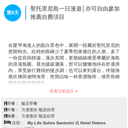
這一天的自由活動，無需刻意安排，隨心而動，便能感
受到聖托里尼無與倫比的悠閒與浪漫
聖托里尼島一日漫遊│亦可自由參加
第8天
推薦自費項目
在愛琴海迷人的藍白景色中，展開一段屬於聖托里尼的
悠閒時光。此時的島嶼少了夏季熙來攘往的人潮，多了
一份從容與靜謐，漫步其間，更能細細感受專屬於海島
的浪漫氛圍。晨光緩緩灑落，您可以慵懶地待在舒適房
內，享受旅行難得的慢步調；也可以來到露台，伴隨海
風吹拂與遼闊海景，悠閒品味一杯香濃咖啡，感受島嶼
獨有的寧靜與愜意。
查看完整資訊
白天時分，不妨隨心漫步於聖托里尼蜿蜒小巷之間，潔
白屋舍、藍頂教堂與盛開花卉交織成夢幻景色，每一個
早餐：
飯店早餐
角落都充滿濃厚地中海風情。少了擁擠喧鬧，更能自在
午餐：
方便逛街 敬請自理
停下腳步，好好欣賞眼前每一道海景與街角風光。途中
晚餐：
方便逛街 敬請自理
找間別具特色的咖啡館坐下，品嚐希臘甜點與當地風味
住宿：
My Life Suites Santorini 或 Hotel Omiros
飲品，在悠閒節奏中感受最純粹的度假時光。