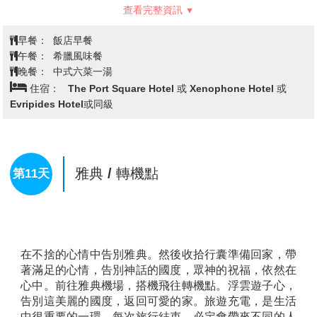
意義卻有不同。巴特農神廟強調的是雅典娜的聖潔，巴
查看完整資訊
特農神廟在衛城建築群中是一個超群的傑作，是古希臘
著名建築遺跡的璀璨明珠，有「希臘國寶」之稱，全部
早餐：
飯店早餐
由白色大理石建造而成。”艾瑞克提翁神殿” 建於西元前
午餐：
希臘風味餐
421年，是衛城計劃中最後完成的重要建築。神殿因其
晚餐：
中式六菜一湯
形體複雜和精緻完美而著名。供奉的是一尊古老雅典娜
住宿：
The Port Square Hotel 或 Xenophone Hotel 或
神像，最著名的便是它的「女像柱」在古典建築中相當
Evripides Hotel或同級
罕見，卡里埃的少女束胸長裙，輕盈飄逸，是這座神殿
中最引人注目的地方。勝利女神神廟則強調雅典娜的神
力。
【宙斯神殿Temple of Olympian Zeus】
是古希臘最壯
雅典 / 轉機點
第11天
麗的神殿之一，建於公元前6世紀，奉獻給宙斯，古希
臘神話中的主神。這座神殿的規模宏大，是當時世界上
最大的神殿之一，長久以來一直被視為古代建築的瑰
寶。親眼目睹這座雄偉的建築遺跡。雖然今天神殿大部
分已經毀壞，但仍能見到17根矗立的巨大柱子，這些遺
存仍顯示出當時建築的宏大與精緻。(下車參觀)
在不捨的心情中告別雅典。然後收拾行囊準備回家，帶
【憲法廣場Syntagma Square】
著滿足的心情，告別神話的國度，眾神的祝福，依然在
是希臘首都最具象徵
性的廣場之一。這裡是雅典的政治與歷史核心，周圍環
心中。前往雅典機場，搭機飛往轉機點。浮雲遊子心，
繞著許多重要的建築，包括希臘議會大廈和無名戰士紀
告別這美麗的國度，返回可愛的家。旅遊充電，是生活
念碑。憲法廣場的名字源自於1832年希臘王國憲法的頒
中很重要的一環，每次旅行結束，必定會帶來不同的人