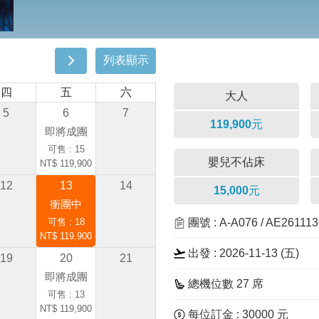
列表顯示
四
五
六
大人
5
6
7
119,900元
即將成團
可售 : 15
嬰兒不佔床
NT$ 119,900
12
13
14
15,000元
衝團中
可售 : 18
團號 : A-A076 / AE2611
NT$ 119,900
出發 : 2026-11-13 (五)
19
20
21
即將成團
總機位數 27 席
可售 : 13
NT$ 119,900
每位訂金 : 30000 元