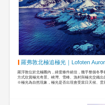
挪威羅浮敦．北極圈追極光10日│行