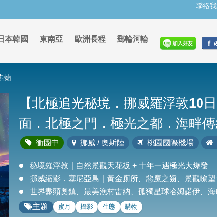
聯絡我
日本韓國
東南亞
歐洲長程
郵輪河輪
芬蘭
【北極追光秘境．挪威羅浮敦10
面．北極之門．極光之都．海畔傳
衝團中
挪威 / 奧斯陸
桃園國際機場
秘境羅浮敦｜自然景觀天花板 + 十年一遇極光大爆發
挪威縮影．塞尼亞島｜黃金廁所、惡魔之齒、景觀瞭望
世界盡頭奧鎮、最美漁村雷納、孤獨星球哈姆諾伊、海
主題
蜜月
攝影
生態
購物