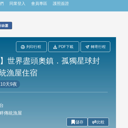
們
同業登入
會員專區
護照簽證
列印行程
PDF下載
轉寄行程
日】世界盡頭奧鎮．孤獨星球封
統漁屋住宿
10天9夜
台
畔傳統漁屋
儲存
比較