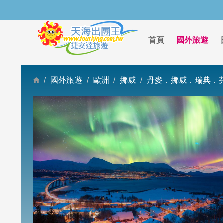
首頁
國外旅遊
國外旅遊
歐洲
挪威
丹麥．挪威．瑞典．