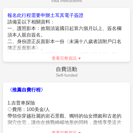
早餐：
XXX
午餐：
機上餐食
晚餐：
XXX
住宿：
溫暖的家
作業規定
Operation Rules
【贈送熱氣球之旅特別說明】
1.預訂搭乘熱氣球當日若因氣候因素導致無法搭乘時，會
再次候補預訂隔日搭乘(無法保證是否可候補成功)。
2.如卡帕多奇亞後續天數無法消化原先已安排搭乘熱氣球
之旅客而致使無法搭乘熱氣球，或因氣候不佳基於安全
理由取消時，將改安排於棉堡搭乘熱氣球，如以上皆因
天候等因素無法成行，領隊將於當地退費100美金(每
查看完整資訊
人)。
3. 若因個人特殊疾病或存在健康問題、身高120公分以
費用說明
下、年齡高於75歲以上、孕婦、使用輪椅者，因以上原
Fee Description