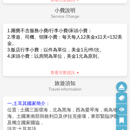
因而無法參與熱氣球活動，請於出發前14日通知業務，
可退費台幣3,000元(每人)，若抵達土耳其後，因個人因
1.來回經濟艙團體機票。
素臨時取消或熱氣球公司因考量個人狀況無法搭球者，
2.兩地機場稅及燃油附加費。
恕無法退費。
3.全程表列餐食、景點門票、住宿飯店（全程兩人一
4.熱氣球登球時無樓梯設備，如行動不便者，需於預訂行
室）、交通費用。
程時如實告知，以便給您最適合的建議，並做出相應安
4.
參加本行程之客人本公司有投保旅行業契約責任險500
排(以安全為優先)。我們盡力在可能和安全的情況下，確
萬，意外醫療險20萬。
保貴賓能夠體驗熱氣球飛行，但基於安全考量，最終以
(旅客未滿15歲或70歲以上，依法限制最高新台幣250萬
熱氣球公司專業評估為準。
查看完整資訊
旅行業責任險)。
5.升空停留時間皆以當日天候狀況為主，飛行員皆會以管
5.每位旅客可享有免費托運行李每人一件23公斤，手提
費用不包含
制單位現場控管決定，一切以安全為最高準則。
行李8公斤。
（
詳細行李規範請見航空公司官網
）
。
Fee Description
【溫馨提醒】
1.個人新辦護照或其他證件以及土耳其電子簽證代辦費用
全程耳機導覽！隨身導覽器保證使用全新耳塞式耳機不
$500，需額外支付，敬請注意！。
重複使用，
2.行程表上未表明之各項開支，自選建議行程交通及應付
行程結束後耳機主機與隨身收納袋請於返國時交還領隊
費用。
人員，如有遺失之狀況，需賠償每台機器費用2000元
。
3.純係私人之消費：如行李超重費、飲料酒類、洗衣、電
1.團體16人成團，並派遣合格領隊隨團服務。
話、電報及私人交通費等。
2.訂金每人20000元。
4.隨團領隊、導遊、司機等小費。每天每人12美金x11天
查看完整資訊
3.報名此行程需申辦土耳其簽證 (於大陸轉機，請自行備
=132美金