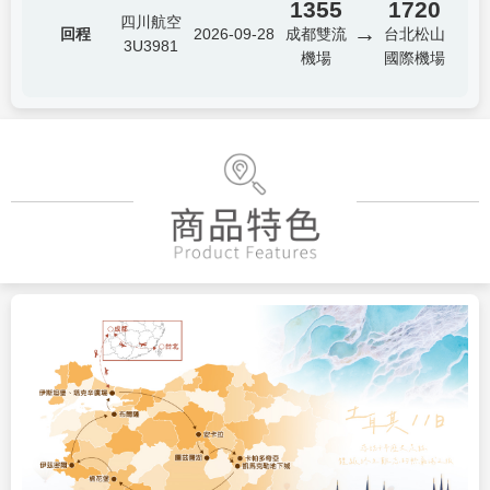
1355
1720
四川航空
→
回程
2026-09-28
成都雙流
台北松山
3U3981
機場
國際機場