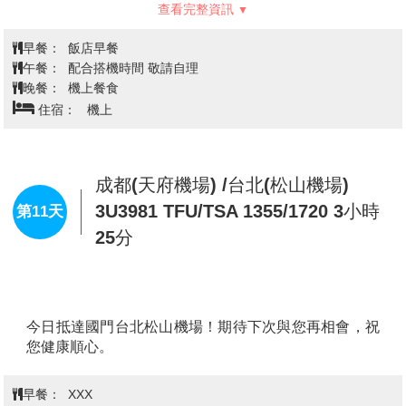
魯達山四季皆美，冬天是滑雪勝地，夏天則適合遠足與
的過去與繁華的今日。熱鬧的凱馬爾帕夏市集瀰漫著香
Palas Hotel Convention Center & Thermal Spa 或同等級
避暑。布爾薩的經典美食伊斯肯達烤肉更是不容錯過，
料與咖啡的氣息，展現當地人的熱情與生活藝術。夕陽
肉質鮮嫩、醬汁濃郁，滿足每位饕客的味蕾。
西下時，海岸邊的餐廳與咖啡館燈火點點，讓伊茲密爾
【絲綢市集 Silk Market】
是土耳其布爾薩市的歷史性
的夜晚更添浪漫魅力。
市場之一。這個市集建於15世紀，由奧斯曼帝國的蘇丹
布爾薩→伊斯坦堡【藍色清真寺、古
所建立，曾是絲綢貿易的中心，也是布爾薩的文化象
羅馬賽馬場、聖索菲亞清真寺、有頂
第9天
徵。至今，這個市場仍保留著古老的建築風格，擁有拱
大市集】
形天花板和傳統木結構，並且融合現代商店，讓人仿佛
穿越時光隧道，感受當地深厚的歷史氛圍。市集內販售
各式各樣的絲綢製品，包括絲綢圍巾、領帶、衣物及家
居飾品（如絲綢桌布、枕頭套等）。這些產品以其精緻
的手工藝和高品質的絲綢而聞名，吸引了來自世界各地
【藍色清真寺 Blue Mosque】(入內參觀)
藍色清真寺是
的遊客與收藏家。布爾薩絲綢市集不僅是購物的好地
伊斯坦堡最具代表性的宗教建築之一，建於17世紀，由
方，也是土耳其絲綢文化的展示窗口，您可以在這裡了
奧斯曼帝國的蘇丹艾哈邁德一世所命建造。這座清真寺
解到絲綢的製作過程和背後的故事。
以其宏偉的藍色瓷磚裝飾而聞名，尤其是內部的藍色瓷
【綠色清真寺 Yeşil Cami】
是一座具有歷史意義和美麗
磚壁畫，讓這座建築在陽光下熠熠生輝。其六座高聳的
建築風格的奧斯曼帝國時期清真寺。這座清真寺建於15
尖塔和巨大圓頂，讓它在城市天際線中格外突出。這座
世紀，由蘇丹梅赫梅德一世所建，並以其獨特的綠色瓷
清真寺是伊斯蘭教徒的禮拜場所，吸引著大量遊客，讓
磚裝飾而聞名，因此得名「綠色清真寺」。這座清真寺
人感受到伊斯蘭建築的獨特美感與文化深度。
查看完整資訊
的建築融合了奧斯曼帝國早期的建築風格，具有精緻的
【古羅馬賽馬場 Hippodrome】
(外觀)
古羅馬賽馬場位
瓷磚裝飾、美麗的圓頂、精細的石雕，以及大規模的內
於伊斯坦堡的市中心，曾是羅馬帝國時期最大的競技