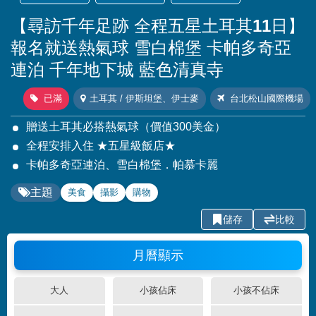
【尋訪千年足跡 全程五星土耳其11日】
報名就送熱氣球 雪白棉堡 卡帕多奇亞
連泊 千年地下城 藍色清真寺
已滿
土耳其 / 伊斯坦堡、伊士麥
台北松山國際機場
贈送土耳其必搭熱氣球（價值300美金）
全程安排入住 ★五星級飯店★
卡帕多奇亞連泊、雪白棉堡．帕慕卡麗
主題
美食
攝影
購物
儲存
比較
月曆顯示
大人
小孩佔床
小孩不佔床