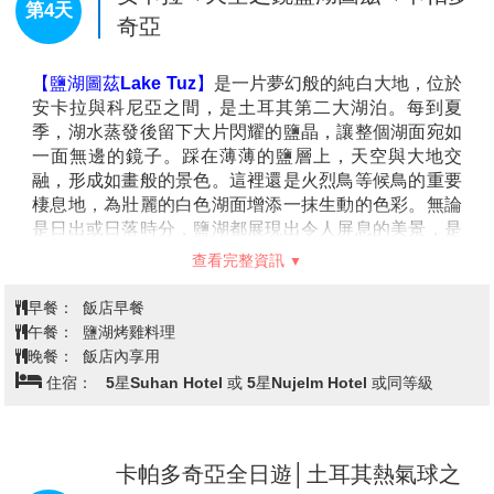
慢享成都天府一日自由行 或 推薦自
第2天
費成都一日遊
用完早餐後，您可選擇自行漫遊成都，或自費參加本公
司精心安排的一日遊行程
(10人成行，出發前預購費用
每位台幣$1500,現場參加每位台幣$1800，含午餐)
【寬窄巷子】
位於四川省成都市青羊區長順街附近，由
寬巷子、窄巷子、井巷子平行排列組成，全為青黛磚瓦
的仿古四合院落，這裡也是成都遺留下來的較成規模的
清朝古街道，與大慈寺、文殊院一起並稱為成都三大歷
史文化名城保護街區。
查看完整資訊
【大慈寺】
建於西元3世紀至4世紀之間，被譽為“震旦
第一叢林”。古蜀之肺。西元622年玄奘二十歲，正式在
早餐：
飯店內早餐
此寺受具足戒，唐玄宗曾賜額“敕建大聖慈寺”，歷經興
午餐：
方便逛街 敬請自理 或 自費行程含川菜風味50RMB
廢，多次毀於兵火，現存諸殿為清順治至同治年間陸續
晚餐：
方便逛街 敬請自理
重建。
住宿：
機上
【太古裡步行街】
太古裡的巷子裡與國金大廈僅幾步路
的距離，高樓大廈與古色古香的巷道融合一體，成為這
個城市的新亮點。太古裡別具一格，縱橫交織的里弄、
開闊的廣場空間，為呈現不同的都市脈搏，同時引進快
成都(天府機場)／伊斯坦堡→安卡拉