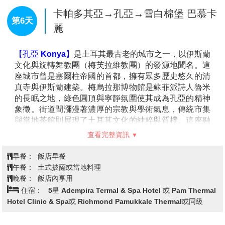
土耳其首都安卡拉，是土耳其國父穆斯塔法•凱末爾•阿
塔圖克的陵墓，也是土耳其最重要的國家象徵之一。這
安卡拉→天空之鏡鹽湖圖茲→卡帕多
第4天
座紀念館融合了新古典主義與土耳其傳統建築風格，簡
奇亞
潔而宏偉的線條展現出莊嚴感，主要建築使用當地石
材，顯得厚重且穩固。紀念館的入口是一條稱為「獅子
【
鹽湖圖茲Lake Tuz】
是一片夢幻般的純白大地，位於
路」的長道，兩側排列著12對石獅雕像，象徵土耳其民
安卡拉與科尼亞之間，是土耳其第二大湖泊。每到夏
族的力量與團結。通過獅子路後，來到寬闊的儀式廣
季，湖水蒸發後留下大片閃耀的鹽晶，讓整個湖面宛如
場，這裡常舉行國家級的紀念活動。陵墓大廳內部設計
一面無邊的鏡子。踩在薄薄的鹽層上，天空與大地交
莊嚴肅穆，阿塔圖克的石棺位於廳內中央，真正的安葬
融，形成如畫般的景色。這裡還是火烈鳥等候鳥的重要
處則在下方的地宮內。
棲息地，為壯麗的白色湖面增添一抹生動的色彩。無論
是日出或日落時分，鹽湖都展現出令人屏息的美景，是
攝影與放鬆身心的絕佳去處。
查看完整資訊
【卡帕多奇亞 Cappadocia】
是一片彷彿來自異世界的
奇幻大地，以獨特的岩石地貌與童話般的景色聞名。風
早餐：
飯店早餐
蝕而成的「精靈煙囪」石柱、廣闊的洞穴城市，以及蜿
午餐：
鹽湖烤雞料理
蜒的峽谷，構築出這片大自然的奇蹟。清晨時分，五彩
晚餐：
飯店內享用
斑斕的熱氣球緩緩升空，在朝霞映照下點綴整片天空，
住宿：
5星Suhan Hotel 或 5星Nujelm Hotel 或同等級
形成壯觀的景象。徒步穿越玫瑰谷與白色谷地，可以近
距離欣賞奇岩怪石，感受大地的神奇魅力。夜晚的星空
純淨透亮，靜謐的氣氛讓人沉浸在這片神秘而迷人的土