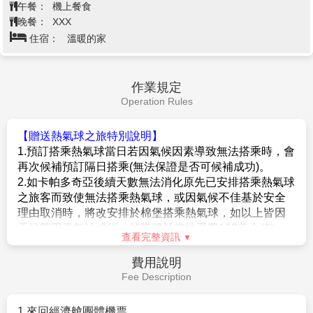
早餐：
飯店早餐
部空間。特別值得一提的是其牆壁和圓頂上綠色和藍色
場，能容納多達10萬人。這裡曾是賽馬、戰車比賽及其
午餐：
中式合菜(八菜)
瓷磚的使用，這些瓷磚由當時的土耳其著名工匠製作，
他公共活動的場所，許多重要的政治和文化事件也曾在
晚餐：
方便逛街 敬請自理
呈現出一種典雅的美感，讓人感受到當時土耳其工藝的
這裡舉行。如今，賽馬場雖已不再使用，但仍可見到一
住宿：
5星Istanbul Nova Prime Plaza Hotel 或 5星Clarion
精湛技術。綠色清真寺的外觀簡潔大氣，但內部卻富麗
些古老的紀念碑與雕塑，如埃及方尖碑與蛇柱，它們來
Mahmutbey Hotel 或同等級
堂皇。它是布爾薩最具代表性的歷史遺跡之一。
自不同的歷史時期，成為這片古蹟的見證。漫步在賽馬
【綠色陵墓 Yeşil Turbe】
是一座奧斯曼帝國時期的皇
場的遺跡中，彷彿能感受到古代賽事的熱烈氛圍。
家陵墓，為蘇丹梅赫梅德一世的安葬之所。這座陵墓建
【聖索菲亞清真寺 Hagia Sophia】(外觀)
聖索菲亞清
於15世紀，並因其外觀上使用的大量綠色瓷磚而得名
真寺是伊斯坦堡最著名的建築之一，擁有超過1500年的
塔克辛廣場→伊斯坦堡機場／成都(天
「綠色陵墓」。 綠色陵墓的建築風格融合了奧斯曼帝國
歷史。這座建築最初建於公元537年，是東羅馬帝國的
府機場) 3U3828 IST/TFU
第10天
的傳統與伊斯蘭藝術，具有精美的瓷磚裝飾、圓頂、細
君士坦丁堡大教堂，後來被轉為清真寺，再到如今的博
1540/0520+1 8小時40分
緻的雕刻和精美的花卉圖案。其最引人注目的特徵是內
物館，展示了東西方文化的深度融合。其壯麗的圓頂、
外牆面覆蓋的綠色瓷磚，這些瓷磚以其細緻的圖案和色
精美的馬賽克與細緻的裝飾，無論是基督教的聖像，還
彩的搭配，呈現出一種雅緻的氛圍，與陵墓內部的靜謐
是伊斯蘭的書法，都是這座建築中不可或缺的一部分。
氛圍相得益彰。
聖索菲亞是體驗東方與西方文化交匯的最佳場所。
【土耳其特色糖果/橄欖油】
是一個充滿香氣和色彩的地
【有頂大市集 Grand Bazaar】
(入內參觀)
大市集是世
【塔克辛廣場Taksim Square】
是伊斯坦堡最熱鬧的市
方，專門販售土耳其的傳統糖果“洛克姆”，這是土耳其
界上最古老且最大的室內市場之一，擁有超過500家商
中心廣場，也是城市的文化與社交活動核心。廣場四周
最具代表性的甜點之一；橄欖油是土耳其重要的傳統產
店，是伊斯坦堡的購物天堂。市場的歷史可以追溯到15
圍繞著多家餐廳、商店和咖啡館，是當地居民與遊客聚
品之一，以其高品質和濃郁的風味而聞名。土耳其的橄
世紀，這裡滿是色彩繽紛的商品，從手工地毯、陶瓷、
集的場所。這裡的獨立大街是伊斯坦堡最著名的購物街
欖油主要來自地中海沿岸地區。
珠寶到香料、乾果，應有盡有。迷宮般的小巷和充滿生
之一，兩側滿是歷史建築、藝廊、劇院與音樂酒吧，充
氣的市井氛圍，讓人流連忘返。遊客可以在這裡感受土
滿了濃厚的現代與傳統交織的氛圍。塔克辛廣場的紀念