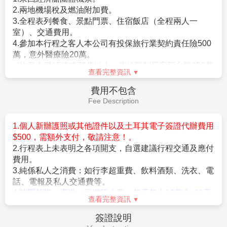
耳其傳統的貿易方式，品味正宗的土耳其風味，並挑選
碑紀念土耳其獨立戰爭，象徵著國家的堅韌與歷史。無
獨特的紀念品。
論是白天還是夜晚，塔克辛廣場都彷彿永不停歇，活力
查看完整資訊
四射，吸引著每一位走過的遊客。
前往伊斯坦堡機場，班機飛往轉機點返回台北。
早餐：
飯店早餐
午餐：
配合搭機時間 敬請自理
晚餐：
機上餐食
住宿：
機上
成都(天府機場) /台北(松山機場)
3U3981 TFU/TSA 1355/1720 3小時
第11天
25分
今日抵達國門台北松山機場！期待下次與您再相會，祝
您健康順心。