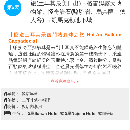
裡和慢裡概念，樹立國際大都會的潮流典範。值得把玩
3U3827 TFU/IST 0135/0630 9小時55
第3天
的生活趣味、大都會的休閒品位、林立的精緻餐廳、歷
分
史文化及商業交融的獨特氛圍，讓人於繁忙都市中心慢
享美好時光。
【IFS爬牆熊貓】
國際著名藝術家LAWRENCE
【
伊斯坦堡 Istanbul】
伊斯坦堡是一座橫跨歐亞、充滿
ARGENT憑藉他對熊貓的喜愛以及前沿的藝術風格創造
異國風情的迷人城市。漫步在聖索菲亞大教堂與藍色清
了“I AM HERE”，賦予它獨有的多面體形象。亞振茲先
真寺外，感受歷史與建築的壯麗。沿著加拉達大橋欣賞
生希望通過這只巨型小可愛，打破嚴肅商業空間與人之
金角灣風光，體驗當地漁民的日常。探索巷弄間的傳統
間的隔閡，為公眾帶來新鮮感，讓藝術融入城市地標。
市集與咖啡館，沉浸在濃厚的土耳其風情。這座城市將
【春熙路步行街】
成都最具代表性、最繁華熱鬧的商業
古老與現代交織，每一個轉角都充滿驚喜。
步行街。該區域內有商業網點700餘家。春熙路的最大
【安卡拉Ankara】
是土耳其的首都，也是該國的第二
特色在於匯集了眾多品牌的各類專賣店、以及擁有眾多
大城市，僅次於伊斯坦堡。這座城市位於土耳其中部的
查看完整資訊
的中華老字號商場，是外地遊客和本地白領偏愛的購物
安那托利亞高原上，是政治、文化和經濟的重要中心。
地點。眾多中華老字號的成都名小吃：鍾水餃、賴湯
安卡拉擁有悠久的歷史，曾是赫梯人、弗里吉亞人、羅
早餐：
機上餐食
圓、夫妻肺片、韓包子、龍抄手...等都聚集在春熙路
馬人、拜占庭人和奧斯曼帝國的統治地。作為土耳其的
午餐：
土耳其當地料理
上，同時也聚集了諸如麥當勞、肯德基、必勝客、哈根
首都，安卡拉雖然不像伊斯坦堡那樣繁華，但擁有濃厚
晚餐：
飯店內享用
達斯、曼聯餐吧...等快餐店和眾多咖啡廳、茶館等。無
的文化氣息和獨特的魅力。這裡的現代建築與歷史遺跡
住宿：
5星Ankara Ickale Hotel 或 5星New Park Hotel 或同
論坐在街邊裝修考究的咖啡店還是玩賞路面的掠影浮
交相輝映，讓這座城市成為一個融合傳統與現代的獨特
等級
雕；無論是在商場購物還是在水幕牆下留影，環境優美
目的地。
的步行街都給人賞心悅目的感覺。
【凱末爾紀念館Ataturk Mausoleum】
(入內參觀)
位於