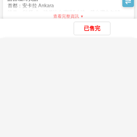
妥效期內台胞證)
5.個人旅行平安保險及旅遊不便險，若有需要，請自行投
簽證說明
4.持外國護照報名需額外收取3000元。
保
Visa Instructions
5.航空公司規定，團體機票(含燃油附加稅)一經開票後，
無退票價值，敬請見諒。
報名此行程需要申辦土耳其電子簽證
已售完
6.若因不可抗力因素/航空公司變動航班時間/景區臨時關
請備妥以下相關資料：
閉等，造成團體在行進時行程先後順序調整或更改調整
一、護照影本：效期須返國日起算六個月以上、簽名欄
行程，將盡力忠於原行程內容，敬請見諒。
×
×
×
須本人親自簽名。
我儲存的商品
我瀏覽過的商品
商品比較清單
清除全部
7.團費以二人一室計算，若為單人報名參團，無法配房時
清除全部
清除全部
開始比較
二、身份證正反面影本一份〈未滿十八歲者請附戶口名
或因個人指定需求單人房則需補單人房差價。
×
主題精選行程
簿正反面影本〉。
※旅館房間規格大多數以雙人房2張單人床為基準房型；
×
三、基本資料：住家電話、地址；任職公司名稱、職
【尋訪千年足跡 全程五星土耳其11日】報
若您指定特殊房型(大床房型或三人一室房
查看完整資訊
目前沒有儲存商品
目前沒有比較商品
名就送熱氣球 雪白棉堡 卡帕多奇亞連泊
稱、電話及地址；學生則提供學校名稱、電話及地址。
花季楓紅
型)，最慢需於出發前7日告知您的業務，因特殊房型甚
千年地下城 藍色清真寺
四、※持外國護照簽證費用需加價,簽證處對於各國護照
自費活動
少，須依旅館實際提供為主，恕無法保證。
54,900
09/18
賞花
賞櫻
賞楓
TWD
收費皆不相同請來電洽詢。
Self-funded
8.如旅客於行程有餐食特殊需求，如素食、兒童餐、忌牛
五、2月起土耳其電子簽證最新規定，申請簽證時開始加
等請於報名時告知服務人員，以利事先作業。
依照航空
雪季極地
收旅遊保險費用12美金及系統處理費0.55美金，及代辦
公司規定，開票後無法更改機上餐食，敬請見諒。
〈推薦自費行程〉
費用100台幣，合計新台幣500元，謝謝。辦證天數:約2
9.在網路上完成報名動作，只是完成預定手續，並不保證
滑雪
玩雪
藏王樹冰
立山黑部
破冰船
極光
個工作天，入境可停留天數:30天，效期及入境次數為六
一定有團位，尚需待客服人員確認後方可確定。
1.吉普車探險
個月多次入境。
◇費用：100美金/人
親子樂園
帶領你穿越壯麗的岩石景觀、獨特的仙女煙囪和古老的
【註】
親子
樂園