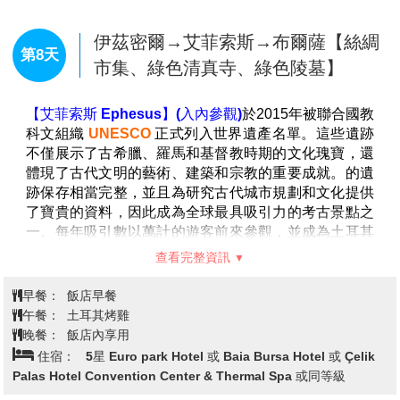
薩、精靈煙囪小屋、駱駝岩、獵人谷
等，體會大自然力
量的神奇。
【凱馬克勒地下城 Kaymakli Underground City】(入
卡帕多其亞→孔亞→雪白棉堡 巴慕卡
第6天
內參觀)
是卡帕多奇亞最大的地下城之一，擁有錯綜複雜
麗
的通道與深達八層的地下結構。這座地下城市由古代安
納托利亞人開鑿，後來成為拜占庭時期居民避難的庇護
【孔亞 Konya】
是土耳其最古老的城市之一，以伊斯蘭
所。狹窄的石階與隱藏的通道串聯起儲藏室、廚房、酒
文化與旋轉舞教團（梅芙拉維教團）的發源地聞名。這
窖與通風井，展現出當時高超的地下建築技術。石門與
座城市曾是塞爾柱帝國的首都，擁有眾多歷史悠久的清
秘密通道設計精妙，反映出過去居民為了自衛與生存的
真寺與伊斯蘭建築。梅烏拉那博物館是蘇菲派詩人魯米
智慧。這座地下迷宮至今仍保留著神秘氣息，彷彿帶領
的長眠之地，綠色圓頂與寧靜氛圍使其成為孔亞的精神
人們穿越時空，走進千年前的生活世界。
象徵。街道間瀰漫著濃厚的宗教與學術氣息，傳統市集
【土耳其地毯工藝之家 Turkiye Carpet Center】
早在
與當地茶館則展現了土耳其文化的純粹與質樸。這座融
奧斯曼帝國繁盛時期，土耳其地毯便象徵著財富與身
合歷史、信仰與詩意的城市，吸引著無數尋找內心平靜
分，並受到歐洲的高度評價，當時人們更常將其用作桌
查看完整資訊
與靈感的旅人。
上裝飾，而非鋪設於地板。由於土耳其地毯深受喜愛，
【梅夫拉那博物館 Mevlana Museum】(入內參觀)
是孔
土耳其憑藉卓越的品質、先進技術及高產能，成為全球
早餐：
飯店早餐
亞最具代表性的地標，也是蘇菲派詩人魯米的長眠之
最重要的機織地毯生產與供應國。傳統手工地毯工廠則
午餐：
土式披薩或當地料理
地。綠色圓頂與優雅的伊斯蘭建築，使這座博物館散發
展示了享譽國際的中東地毯如何經過繁複工序精心編
晚餐：
飯店內享用
出寧靜與神秘的氛圍。館內收藏了珍貴的手稿、樂器與
織，並介紹其材質特點。一塊小小的地毯，便充分展現
住宿：
5星 Adempira Termal & Spa Hotel 或 Pam Thermal
蘇菲派僧侶的服飾，展現旋轉舞教團的精神與文化。走
了伊斯蘭藝術文化的精髓，不僅承襲了土耳其悠久的傳
Hotel Clinic & Spa或 Richmond Pamukkale Thermal或同級