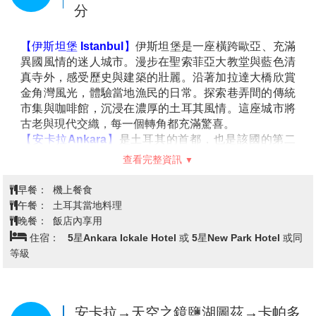
台北(松山機場)／成都(天府機場)
3U3982 TSA/TFU 1835/2155 3小時
第1天
20分
懷著快樂的心情前往桃園國際機場集合，辦理完登機手
續後，搭乘四川航空航向轉機點並準備前往橫跨歐亞兩
洲的文明搖籃土耳其，希望您調整好心情，迎接美好的
旅程。
早餐：
XXX
午餐：
XXX
晚餐：
機上簡餐
住宿：
過境旅館