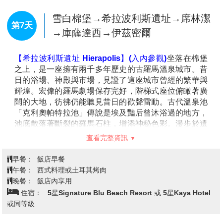
地上。
卡帕多奇亞全日遊│土耳其熱氣球之
【土耳其玉石珠寶中心】
中心陳列著各式各樣、琳瑯滿
旅(土耳其最美日出)→格雷姆露天博
目的寶石。傳說印地安人視土耳其石為聖石，而在歐洲
第5天
物館、怪奇岩石(駱駝岩、烏其薩、獵
則流傳著這樣的說法：若將其作為禮物贈送他人，能夠
人谷) →凱馬克勒地下城
發揮更強的祝福力量，不僅可守護愛情與友情，情侶間
互相贈送時，更能帶來幸福與成功，因此成為旅人最理
想的護身石。
【贈送土耳其最熱門熱氣球之旅 Hot-Air Balloon
Cappadocia】
卡帕多奇亞熱氣球是來到土耳其不能錯過終生難忘的體
驗，這個壯觀的體驗讓你在清晨的第一縷陽光下，乘坐
熱氣球飄浮於絕美的喀斯特地形上空。清晨時分，當數
百顆熱氣球緩緩升空，金色晨光灑落在奇幻的岩石峽谷
與廣闊草原上，彷彿置身童話世界，景色令人屏息。
【格雷姆露天博物館 Goreme Open-Air Museum】(入
查看完整資訊
內參觀)
是卡帕多奇亞最重要的文化遺址之一，以精美的
岩窟教堂和千年壁畫聞名。這片獨特的地景曾是拜占庭
早餐：
飯店早餐
時期僧侶的修行中心，洞穴內的壁畫保存良好，色彩鮮
午餐：
土耳其烤串料理
豔，描繪出聖經故事與宗教場景。漫步於岩石間，可以
晚餐：
飯店內享用
感受歷史與信仰交織的氛圍，欣賞手工雕刻的修道院結
住宿：
5星Suhan Hotel 或 5星Nujelm Hotel 或同等級
構。周圍環繞著卡帕多奇亞標誌性的奇岩怪石：
烏其