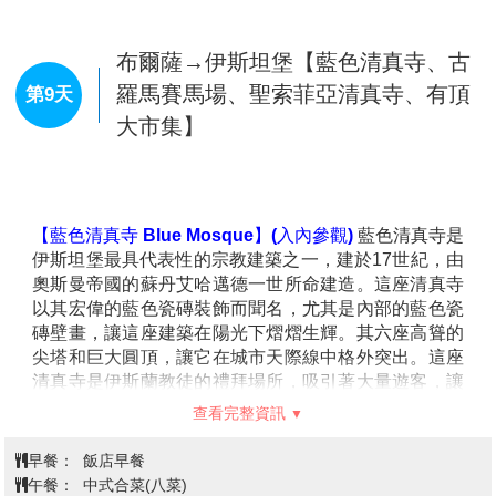
進庭院，回廊環繞，靜謐的環境讓人感受到內心的平和
統，亦融合了豐富的民間藝術，堪稱土耳其民間藝術的
與敬畏。這裡不僅是一座博物館，更是世界各地信徒與
瑰寶。
旅人尋找心靈啟發的重要聖地。
【當地特色陶藝工坊 Traditional Pottery Workshop】
【梅蘇丹哈尼古驛站 Caravanserai of
雪白棉堡→希拉波利斯遺址→席林潔
走進工坊，彷彿踏入一座色彩繽紛的藝術殿堂。店內陳
第7天
Tepesidelikhan】
是 著名的歷史驛站，位於卡帕多奇
列著各式精美陶器，從古典圖騰到現代創新設計，每一
→庫薩達西→伊茲密爾
亞地區，建於13世紀的塞爾柱帝國時期。這座驛站曾是
件作品都展現了土耳其深厚的文化底蘊與精湛的工藝。
絲綢之路上的重要停靠點，為商旅、朝聖者與旅人提供
這裡的陶器不僅是裝飾品，更承載著悠久的歷史與傳
【希拉波利斯遺址 Hierapolis】(入內參觀)
坐落在棉堡
休息與補給的場所。 整座驛站由石灰岩建造，展現典型
統。職人們以手工精心雕琢，每一道紋路、每一抹色
之上，是一座擁有兩千多年歷史的古羅馬溫泉城市。昔
的塞爾柱建築風格。壯觀的入口拱門裝飾著精緻的石
彩，都訴說著百年傳承的技藝與匠心。您可以親眼見證
日的浴場、神殿與市場，見證了這座城市曾經的繁華與
雕，內部設有寬廣的庭院，周圍分布著馬廄、倉庫、住
製作過程，甚至親手體驗陶藝創作。無論是色彩鮮明的
輝煌。宏偉的羅馬劇場保存完好，階梯式座位俯瞰著廣
宿區和清真寺，展現當 時驛站的多功能性。高聳的建築
伊茲尼克瓷器、手繪藍白相間的傳統花紋，還是具有現
闊的大地，彷彿仍能聽見昔日的歡聲雷動。古代溫泉池
結構與厚實的牆體，使其不僅能夠抵禦惡劣天氣，也在
代感的藝術擺件，每一件作品都是獨一無二的藝術品，
「克利奧帕特拉池」傳說是埃及豔后曾沐浴過的地方，
歷史長河中保存良好，成為今日遊客了解古代商隊生活
極具收藏價值唷！
池底散落著斷裂的羅馬石柱，增添神秘色彩。漫步於遺
的珍貴遺跡。
熱氣球之旅特別說明：
跡間，歷史與自然交融，彷彿穿越時光，見證這座古城
【雪白棉堡-巴慕卡麗 Pamukkale】(入內參觀)
是一處
查看完整資訊
1.預訂搭乘熱氣球當日若因氣候因素導致無法搭乘時，會再次候補預
的榮耀與滄桑。
宛如仙境的自然奇觀，以純白的石灰岩梯田和溫泉池聞
訂隔日搭乘(無法保證是否可候補成功)。
【席林潔 Sirince】
是一座隱藏在山間的土耳其童話小
名。富含礦物質的溫泉水順著山坡流淌，經年累月形成
早餐：
飯店早餐
2.如卡帕多奇亞後續天數無法消化原先已安排搭乘熱氣球之旅客而致
鎮，以紅瓦白牆的奧斯曼風格建築和葡萄酒文化聞名。
層層如棉花般的鈣化池，映照著天空，呈現夢幻般的藍
午餐：
西式料理或土耳其烤肉
使無法搭乘熱氣球，或因氣候不佳基於安全理由取消時，將改安排於
蜿蜒的石板小巷間，手工藝店與傳統咖啡館散發著濃厚
白色調。光腳踏在溫潤的石灰岩上，感受來自大地的溫
晚餐：
飯店內享用
棉堡搭乘熱氣球，如以上皆因天候等因素無法成行，領隊將於當地退
的懷舊氛圍。當地自製的水果酒香氣四溢，成為旅人必
暖能量，彷彿置身於雲端之上。山頂的希拉波利斯古城
住宿：
5星Signature Blu Beach Resort 或 5星Kaya Hotel
費US100元(每人)；若無法接受退費方式，建議報名其它無熱氣球團
嚐的特色風味。登上小丘俯瞰整座村莊，紅屋頂與綠意
見證了羅馬時期的輝煌，劇場、浴場與遺跡訴說著過去