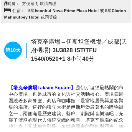
或同等級
型。
交織，勾勒出寧靜而迷人的田園風光。這座小鎮彷彿時
的故事。這片結合自然與歷史的奇景，為旅人帶來視覺
3.若因個人特殊疾病或存在健康問題、身高120公分以下、年齡高於
光停滯的世外桃源，讓人流連忘返。
與心靈的雙重震撼。
75歲以上、孕婦、使用輪椅者，因以上原因而無法參與熱氣球活
【庫薩達西 Kusadasi】
是一座坐落於愛琴海岸的迷人
動，請於出發前14日通知業務，可退費台幣3,000元(每人)，若抵達
渡假勝地，以金色沙灘、碧藍海水與熱鬧的港口聞名。
伊茲密爾→艾菲索斯→布爾薩【絲綢
土耳其後，因個人因素臨時取消或球公司因考量個人狀況無法搭球
第8天
陽光下的海灣波光粼粼，是享受海灘時光與水上活動的
市集、綠色清真寺、綠色陵墓】
者，恕無法退費。
理想之地。鴿子島上的古堡靜靜佇立，見證著這座城市
4.熱氣球登球時無樓梯設備，如行動不便者，需於預訂行程時如實告
的歷史風華。沿著海濱大道漫步，咖啡館與餐廳洋溢著
知，以便給您最適合的建議，並做出相應安排(以安全為優先)。我們
【
艾菲索斯 Ephesus
】(入內參觀)
於2015年被聯合國教
濃厚的地中海風情。傍晚時分，夕陽將海天渲染成絢爛
盡力在可能和安全的情況下，確保貴賓能夠體驗熱氣球飛行，但基於
科文組織
UNESCO
正式列入世界遺產名單。這些遺跡
色彩，讓庫薩達西的浪漫氛圍更加動人。
安全考量，最終以熱氣球公司專業評估為準。
不僅展示了古希臘、羅馬和基督教時期的文化瑰寶，還
【土耳其皮衣中心 Leather Shop】
土耳其以高品質皮
5.升空停留時間皆以當日天候狀況為主，飛行員皆會以管制單位現場
體現了古代文明的藝術、建築和宗教的重要成就。的遺
革世界聞名，嚴選柔軟細膩的土耳其羊皮、牛皮，經過
控管決定，一切以安全為最高準則。
跡保存相當完整，並且為研究古代城市規劃和文化提供
精細加工，打造出輕盈舒適、透氣耐用的皮衣。每一件
了寶貴的資料，因此成為全球最具吸引力的考古景點之
作品都展現出絲滑觸感與完美剪裁。有專人為您解說如
一。每年吸引數以萬計的遊客前來參觀，並成為土耳其
何鑑賞皮衣、欣賞專業模特展示皮衣的風采，感受每一
重要的文化資產之一。
件皮衣的魅力與時尚氣息，還有機會能親自走上舞台成
查看完整資訊
【布爾薩 Bursa】
是鄂圖曼帝國的舊首都，以豐富的歷
為當晚的焦點！
史、綠意盎然的景色與美食聞名。市中心的大清真寺擁
【伊茲密爾 Izmir】
是一座充滿活力的愛琴海港口城
早餐：
飯店早餐
有壯麗的二十座圓頂與精美的書法裝飾，展現伊斯蘭建
市，融合現代都市風貌與悠久歷史。沿著科納克廣場漫
午餐：
土耳其烤雞
築之美。老市集與絲綢市場彌漫著昔日商隊貿易的繁華
步，高聳的鐘樓與湛藍海岸相映成趣，展現獨特的地中
晚餐：
飯店內享用
氛圍，琳瑯滿目的手工藝品與傳統紡織品令人流連。烏
海風情。卡迪費卡樂城堡俯瞰著整座城市，見證其輝煌
住宿：
5星 Euro park Hotel 或 Baia Bursa Hotel 或 Çelik