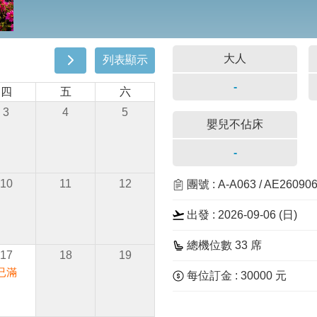
大人
列表顯示
-
四
五
六
3
4
5
嬰兒不佔床
-
10
11
12
團號 : A-A063 / AE2609
出發 : 2026-09-06 (
日
)
總機位數 33 席
17
18
19
已滿
每位訂金 : 30000 元