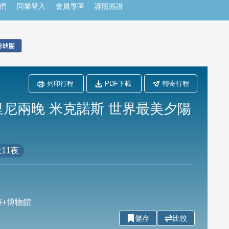
們
同業登入
會員專區
護照簽證
列印行程
PDF下載
轉寄行程
里尼兩晚 米克諾斯 世界最美夕陽
11夜
跡+博物館
儲存
比較