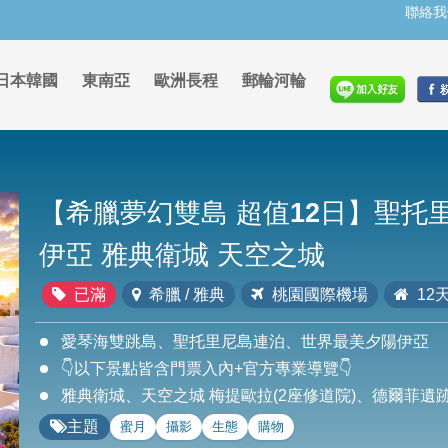
聯絡我
日本韓國
東南亞
歐洲長程
郵輪河輪
【希臘夢幻雙島 超值12日】聖托
伊亞 雅典衛城 天空之城
已滿
希臘 / 雅典
桃園國際機場
12天
愛琴海雙跳島、聖托里尼島連泊、世界最美夕陽伊亞
👇以下景點皆含門票入內+官方專業導覽👇
雅典衛城、天空之城 梅提歐拉(2座修道院)、德爾菲遺
主題
蜜月
攝影
生態
購物