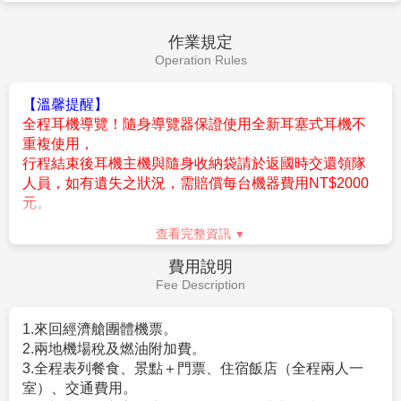
作業規定
Operation Rules
【溫馨提醒】
全程耳機導覽！隨身導覽器保證使用全新耳塞式耳機不
重複使用，
行程結束後耳機主機與隨身收納袋請於返國時交還領隊
人員，如有遺失之狀況，需賠償每台機器費用NT$2000
元
。
1.團體16人成團，並派遣合格領隊隨團服務。
查看完整資訊
2.訂金每人$50000元。
費用說明
3.歐洲申根免簽。(於大陸轉機,請自行備妥~效期內台胞
Fee Description
證)
4.持外國護照報名需+$3000
1.來回經濟艙團體機票。
5.航空公司規定，團體機票(含燃油附加稅)一經開票後，
2.兩地機場稅及燃油附加費。
無退票價值，敬請見諒。
3.全程表列餐食、景點＋門票、住宿飯店（全程兩人一
6.若因不可抗力因素/航空公司變動航班時間/景區臨時關
室）、交通費用。
閉等，造成團體在行進時行程先後順序調整或更改調整