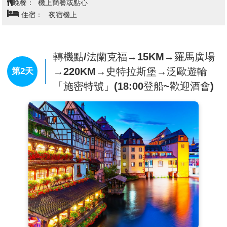
晚餐：
機上簡餐或點心
這趟旅程以法蘭克福進出，串聯河輪悠閒節奏與陸地經
住宿：
夜宿機上
典景點，帶您一次收藏德法精華，走進歐洲最浪漫且富
有文化深度的風景之中。
轉機點/法蘭克福→15KM→羅馬廣場
→220KM→史特拉斯堡→泛歐遊輪
第2天
「施密特號」(18:00登船~歡迎酒會)