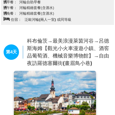
為軍事與交通要地，其中最著名的地標為「德意志之
早餐：
河輪自助早餐
角」，兩條大河在此交匯，氣勢開闊壯麗，見證德國歷
午餐：
河輪精緻套餐(含酒水)
史的興衰與統一，沿著古城街道漫步，可見教堂、廣場
晚餐：
河輪精緻套餐(含酒水)
與傳統建築交織出的典雅氛圍，也讓這座城市成為探索
住宿：
泛歐河輪(兩人一室) 或同等級
浪漫萊茵河谷的重要門戶。
整日萊茵河中上游河谷巡航，遊輪將在傍晚抵達【柯布
倫茲】，並由專人帶領漫遊古城。
科布倫茨→最美浪漫萊茵河谷→呂德
斯海姆【觀光小火車漫遊小鎮、酒窖
第4天
品葡萄酒、機械音樂博物館】→自由
夜訪羅德塞爾街(畫眉鳥小巷)