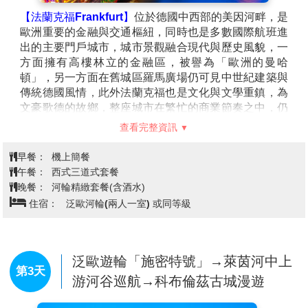
【法蘭克福Frankfurt】
位於德國中西部的美因河畔，是
歐洲重要的金融與交通樞紐，同時也是多數國際航班進
出的主要門戶城市，城市景觀融合現代與歷史風貌，一
方面擁有高樓林立的金融區，被譽為「歐洲的曼哈
頓」，另一方面在舊城區羅馬廣場仍可見中世紀建築與
傳統德國風情，此外法蘭克福也是文化與文學重鎮，為
文豪歌德的故鄉，整座城市在繁忙的商業節奏之中，仍
保有深厚的人文底蘊與優雅氣質。
查看完整資訊
【羅馬廣場Romer】
德國最重要的城市廣場之一，位於
法蘭克福老城的中心，是法蘭克福現代化市容中，仍然
早餐：
機上簡餐
保留著中古街道面貌的唯一廣場。羅馬廣場的羅馬廳，
午餐：
西式三道式套餐
即舊市政廳，其階梯狀的人字形屋頂，別具特色。廣場
晚餐：
河輪精緻套餐(含酒水)
中間豎立著面向舊市政廳的正義女神噴泉，女神手持象
住宿：
泛歐河輪(兩人一室) 或同等級
徵公正的天平，廣場的東側則有一排古色古香的半木造
市民住宅。每年聖誕節期間，此處也是法蘭克福聖誕市
場的所在地。
【史特拉斯堡Strasbourg】
融合濃厚的法德文化特色，
泛歐遊輪「施密特號」→萊茵河中上
第3天
城市以中世紀風貌與運河交織的景致聞名，舊城區被列
游河谷巡航→科布倫茲古城漫遊
為世界文化遺產，其中史特拉斯堡眾多教堂以精緻的哥
德式建築與高聳尖塔聞名，漫步於小法國區，木造屋與