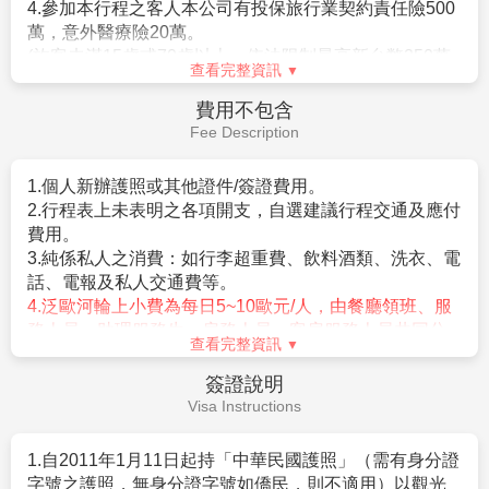
4.參加本行程之客人本公司有投保旅行業契約責任險500
行程，將盡力忠於原行程內容，敬請見諒。
萬，意外醫療險20萬。
7.團費以二人一室計算，若為單人報名參團，無法配房時
(旅客未滿15歲或70歲以上，依法限制最高新台幣250萬
或因個人指定需求單人房則需補單人房差價。
查看完整資訊
旅行業責任險)。
※歐洲旅館房間規格大多數以雙人房2張單人床為基準房
5.每位旅客可享有免費托運行李每人一件23公斤，手提
型；若您指定特殊房型(大床房型或三人一室房
費用不包含
行李5公斤。(詳細行李規範請見航空公司官網)
型)，最慢需於出發前7日告知您的業務，因特殊房型甚
Fee Description
少，須依旅館實際提供為主，恕無法保證。
※依歐洲消防法規之規定，小孩係指滿2歲至未滿12歲之
1.個人新辦護照或其他證件/簽證費用。
孩童(以團體出發當日為準)，必須有大人同行，
2.行程表上未表明之各項開支，自選建議行程交通及應付
亦需佔床位；嬰兒係指未滿2歲之孩童，可不佔床。
費用。
8.如旅客於行程有餐食特殊需求，如素食、兒童餐、忌牛
3.純係私人之消費：如行李超重費、飲料酒類、洗衣、電
等請於報名時告知服務人員，以利事先作業。
依照航空
話、電報及私人交通費等。
公司規定，開票後無法更改機上餐食，敬請見諒。
4.泛歐河輪上小費為每日5~10歐元/人，由餐廳領班、服
9.在網路上完成報名動作，只是完成預定手續，並不保證
務人員、助理服務生、房務人員、客房服務人員共同分
查看完整資訊
一定有團位，尚需待客服人員確認後方可確定。
享，均係出個人自由意識給予，此費用於離船前支付。
5.個人旅行平安保險及旅遊不便險，若有需要，請自行投
簽證說明
【河輪注意事項】
保
Visa Instructions
1.訂艙需依護照正確英文姓名辦理，一經完成訂位後不得
更改姓名。如需變更，須取消原訂位並重新預訂，相關
1.自2011年1月11日起持「中華民國護照」（需有身分證
取消費用需由旅客自行負擔。報名及繳交訂金時，請一
字號之護照，無身分證字號如僑民，則不適用）以觀光