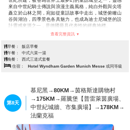
世紀所建，被譽為世界上最夢幻的童話城堡之一，靈感
來自中世紀騎士傳說與浪漫主義風格，純白外觀與尖塔
矗立於山林之間，宛如從童話故事中走出，城堡俯瞰山
谷與湖泊，四季景色各具魅力，也成為迪士尼城堡的設
計靈感來源之一，是德國最具代表性的經典地標。
特別說明：如遇新天鵝堡預約額滿將改於新天鵝堡外拍照，另安排入
查看完整資訊
內參觀巴伐利亞皇宮-林德霍夫宮 ，並退差價10歐元。
【慕尼黑Munich】
位於德國南部巴伐利亞州，是一座
早餐：
飯店早餐
融合歷史傳統與現代活力的文化重鎮，城市起源可追溯
午餐：
中式六菜一湯
至中世紀，舊城區的瑪麗恩廣場與新市政廳展現濃厚的
晚餐：
西式三道式套餐
德國古典風情，同時也是世界知名的啤酒之都，每年舉
住宿：
Hotel Wyndham Garden Munich Messe 或同等級
辦的慕尼黑啤酒節吸引來自全球的旅人，此外慕尼黑亦
是藝術與科技並重的城市，擁有眾多博物館與現代產業
發展，在傳統與創新之間展現獨特魅力。
慕尼黑→80KM→茵格斯達購物村
→175KM→羅騰堡【普雷萊茵廣場、
第8天
中世紀城牆、市集廣場】→178KM→
法蘭克福