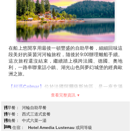
在船上悠閒享用最後一頓豐盛的自助早餐，細細回味這
段美好的萊茵河河輪旅程，隨後於9:00辦理離船手續。
這次旅程還沒結束，繼續踏上橫跨法國、德國、奧地
利，一路串聯童話小鎮、湖光山色與夢幻城堡的經典歐
洲之旅。
【柯瑪Colmar】
位於法國阿爾薩斯地區，是一座充滿
童話氛圍的小鎮，以色彩繽紛的木造屋與蜿蜒運河聞
查看完整資訊
名，被譽為「小威尼斯」，歷史可追溯至中世紀，街道
間保留著濃厚的法德文化融合特色，漫步其中彷彿走進
早餐：
河輪自助早餐
故事書的場景，精緻的建築細節與浪漫氛圍交織出歐洲
午餐：
西式三道式套餐
最迷人的風景之一。
晚餐：
中式六菜一湯
【蒂蒂湖Titisee】
於德國黑森林地區，是當地最具代表
住宿：
Hotel Amedia Lustenau 或同等級