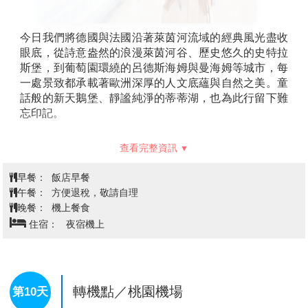
今日我們將德國與法國沿著萊茵河流域的經典風光盡收
眼底，從詩意盎然的浪漫萊茵河谷、歷史悠久的史特拉
斯堡，到葡萄園環繞的呂德斯海姆與曼海姆等城市，每
一處景致都承載著歐洲深厚的人文底蘊與自然之美。童
話般的新天鵝堡、靜謐純淨的蒂蒂湖，也為此行留下難
忘印記。
懷著滿滿的感動與收穫，我們將優雅地向這片優雅迷人
查看完整資訊
的德法風情道別，前往法蘭克福機場辦理登機手續，搭
乘班機飛往轉機點，結束這段充滿詩意與文化深度的旅
早餐：
飯店早餐
程。
午餐：
方便退稅，敬請自理
晚餐：
機上餐食
住宿：
夜宿機上
轉機點／桃園機場
第10天