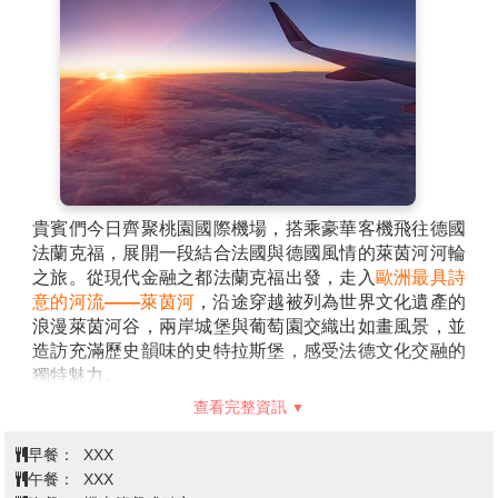
貴賓們今日齊聚桃園國際機場，搭乘豪華客機飛往德國
法蘭克福，展開一段結合法國與德國風情的萊茵河河輪
之旅。從現代金融之都法蘭克福出發，走入
歐洲最具詩
意的河流——
萊茵河
，沿途穿越被列為世界文化遺產的
浪漫萊茵河谷，兩岸城堡與葡萄園交織出如畫風景，並
造訪充滿歷史韻味的史特拉斯堡，感受法德文化交融的
獨特魅力。
行程不僅止於河岸風光，更延伸至德國經典內陸景點，
查看完整資訊
前往宛如童話世界的新天鵝堡，欣賞路德維希二世所打
造的夢幻宮殿；造訪黑森林秘境蒂蒂湖，湖光山色交織
早餐：
XXX
出靜謐而純淨的自然風景；並走訪曼海姆等重要城市，
午餐：
XXX
感受德國城市的歷史底蘊與現代節奏。