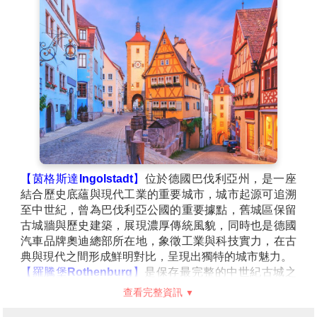
【茵格斯達Ingolstadt】
位於德國巴伐利亞州，是一座
結合歷史底蘊與現代工業的重要城市，城市起源可追溯
至中世紀，曾為巴伐利亞公國的重要據點，舊城區保留
古城牆與歷史建築，展現濃厚傳統風貌，同時也是德國
汽車品牌奧迪總部所在地，象徵工業與科技實力，在古
典與現代之間形成鮮明對比，呈現出獨特的城市魅力。
【羅騰堡Rothenburg】
是保存最完整的中世紀古城之
一，城牆環繞、石板街道與木造屋交織出濃厚的歷史氛
查看完整資訊
圍，彷彿時光停留在數百年前，漫步於舊城區可見市政