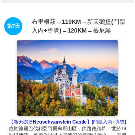
性的湖泊之一，湖水清澈平靜，四周被茂密森林環繞，
呈現出純淨而寧靜的自然景致，早在19世紀便成為歐洲
貴族喜愛的度假勝地，湖畔小鎮保留傳統德國風情，漫
步其中可感受悠閒步調與湖光山色交織的迷人氛圍，是
布里根茲→110KM→新天鵝堡(門票
第7天
體驗黑森林之美不可錯過的經典景點。
入內+導覽)→120KM→慕尼黑
【布里根茲Bregenz】
是一座結合湖光山色與文化藝術
氣息的迷人城市，背倚阿爾卑斯山、面向遼闊湖面，景
致開闊優雅，自古即為重要的交通與貿易據點，其中最
具代表性的布里根茲湖上歌劇節，每年於湖面舞台上演
出，結合壯麗自然景觀與精緻藝術表現，成為歐洲極具
特色的文化盛事，讓這座城市在寧靜之中散發獨特魅
力。
上午09:00抵達【史特拉斯堡】。(冬季時間相同)
【新天鵝堡Neuschwanstein Castle】(門票入內+導覽)
位於德國巴伐利亞阿爾卑斯山區，由路德維希二世於19