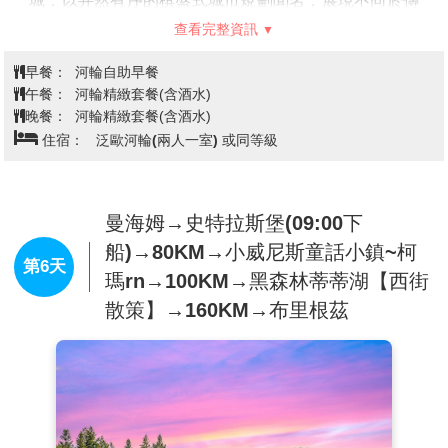
城，以井然有序的棋盤式城市規劃聞名，展現不同於傳
統歐洲古城的理性與現代感，市中心的曼海姆宮為歐洲
查看完整資訊
最大巴洛克宮殿之一，氣勢宏偉，見證昔日貴族榮華，
此外這裡亦是德國工業與交通樞紐之一，在歷史與現代
早餐：
河輪自助早餐
之間展現獨特城市魅力。
午餐：
河輪精緻套餐(含酒水)
【岸上觀光:海德堡舊城之旅】
專車帶您前往內卡河畔舉
晚餐：
河輪精緻套餐(含酒水)
世聞名的大學城
【海德堡】
。該鎮是德國少數幾個保存
住宿：
泛歐河輪(兩人一室) 或同等級
完好的巴羅克風格舊城區的城市之一。浪漫主義者起源
於海德堡，並將其用於各種文學、歌曲和繪畫。海德堡
之旅從參觀城堡開始。這座由紅砂岩建造的曾經輝煌的
住宅如今已是一片廢墟，或許是整個德國最美麗的廢
曼海姆→史特拉斯堡(09:00下
墟。漫步穿過迷人的老城區，到達卡爾•特奧多橋、晚期
船)→80KM→小威尼斯童話小鎮~柯
哥德式聖靈教堂和市政廳。
第6天
瑪rn→100KM→黑森林蒂蒂湖【西街
散策】→160KM→布里根茲
傍晚返回河輪
，展開悠閒的船上時光，今晚特別安排盛
大的晚宴之夜，在優雅氛圍中享用精緻料理，為旅程增
添難忘回憶，隨後河輪將在夜色中緩緩啟航，沿著萊茵
河航向史特拉斯堡，在靜謐水面與星光相伴下度過一個
浪漫夜晚。