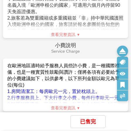
併提供正確護照影本。
名義入境「歐洲申根公約國家」可適用六個月內停留90
2.依國際公法及航運慣例，船長得基於航行及旅客安全等
天免簽證優惠。
因素，視情況調整航程或取消靠岸；如遇此類情形，河
2.旅客若為雙重國籍或多重國籍並「非」持中華民國護照
輪公司及本公司恕不負退款或賠償責任。
入境歐洲申根公約國家，旅客請於報名參團前告知您的
3.因天候、水位或其他不可抗力因素影響，泛歐河輪保留
服務人員，並應自行查明所持護照所屬國家入境歐洲之
調整或取消行程及船隻安排之權利；如旅客因行程變動
查看完整資訊
相關簽證規定。
自行取消，需依河輪公司相關取消規定辦理。
3.依法律規定，旅客辦理入出境中華民國手續，均應持相
小費說明
4.船隻停靠碼頭及上下船時，請留意自身安全；實際行程
同國籍之合法有效護照。
Service Charge
及時間安排，可能因天候或不可抗力因素調整，請以船
4.根據歐盟規定，旅客若攜未滿14歲的兒童進入申根
上及當地公告為準。
區，必須提供能證明彼此關係的文件(如英文戶籍謄本)或
5.河輪每日開航時間皆準時，且不等候遲到旅客；如未能
在歐洲地區適時給予服務人員些許小費，是一種國際禮
父母(監護人)同意書，而且所有相關文件均應翻譯成英文
準時集合，領隊將依行程繼續進行，後續衍生之交通、
儀，也是一種實質性鼓勵與讚許；僅將各項有必要給予
或擬前往國家的官方語言。相關細節請向擬前往國家之
住宿等費用，需由旅客自行負擔。
的小費建議如下，以供參考，以下所列金額以歐元為單
駐台機構詢問。
6.歐洲多數地區習慣直接飲用自來水；基於安全規範，艙
位(每位)
5.根據英國移民法規定，旅客若攜未滿18歲的親屬進入
房內禁止使用非河輪公司提供之電器用品。如需冷、熱
1.房間清潔工：每房歐元一元，置於枕頭上。
英國，必須提供能證明彼此關係的文件`
開水，請自備容器至船上餐廳取用。
2.行李服務員上、下大行李之小費，每件行李歐元一元。
(A)父母(監護人)可提供英文戶籍謄本或英文出生/收養證
7.河輪餐食為精緻西式料理，午、晚餐包含前菜、主菜及
3.隨團領隊導遊、司機等小費。每天每人12歐元x10天 =
明`
查看完整資訊
甜點，菜色每日變化，可依個人喜好享用。
120歐
(此行程已贈送全程小費)
(B)非父母，可提供父母(監護人)英文同意書
8.旅程中適度給予服務人員小費，為國際旅遊禮儀之一，
* 其他服務小費，因地區及服務性質不同，可事先徵詢領
旅遊須知
6.為避免旅客因下列因素無法出境或入境歐洲，請旅客於
已售完
亦是對服務品質的肯定與鼓勵。
隊或導遊之意見，再決定付小費之多寡。
Travel information
行程出發七日前將護照正本交付本公司，由專人預先檢
9.河輪團體船艙多為「保證房」，無法事先指定房號或位
4.泛歐河輪上小費為每日5~10歐元/人，由餐廳領班、服