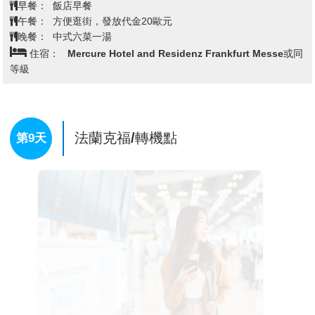
廳、廣場與塔樓等經典景致，其中以童話般的街景與浪
早餐：
飯店早餐
漫氣息聞名，長年被譽為德國最具代表性的夢幻小鎮之
午餐：
方便逛街，發放代金20歐元
一。
晚餐：
中式六菜一湯
住宿：
Mercure Hotel and Residenz Frankfurt Messe或同
等級
法蘭克福/轉機點
第9天