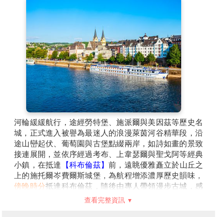
河道相映成趣，展現如童話般的優雅氛圍，同時這裡也
是歐洲議會所在地之一，在歷史底蘊之中兼具現代國際
城市的重要地位。
傍晚前往登上豪華萊茵河河輪——「施密特號」
，展開
悠閒浪漫的河上旅程，在舒適優雅的船艙中緩緩感受萊
茵河的靜謐風光，傍晚於船上享用精緻晚餐，並舉辦歡
迎酒會，沉浸於歐洲河岸的迷人氛圍之中。
遊輪將在深
夜12:00啟航前往柯布倫茲。(冬季11月啟航時間為
18:00)
河輪緩緩航行，途經勞特堡、施派爾與美因茲等歷史名
城，正式進入被譽為最迷人的浪漫萊茵河谷精華段，沿
途山巒起伏、葡萄園與古堡點綴兩岸，如詩如畫的景致
接連展開，並依序經過考布、上韋瑟爾與聖戈阿等經典
小鎮，在抵達
【科布倫茲】
前，遠眺優雅矗立於山丘之
上的施托爾岑費爾斯城堡，為航程增添濃厚歷史韻味，
傍晚時分
抵達科布倫茲，隨後由專人帶領漫步古城，感
受千年歷史與河畔風情交織的獨特魅力。
查看完整資訊
【科布倫茲Koblenz】
擁有超過兩千年的歷史，自古即