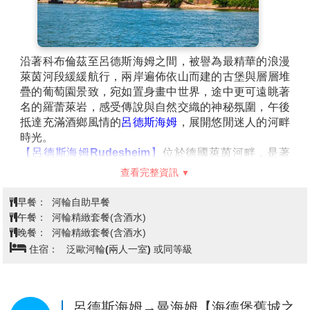
沿著科布倫茲至呂德斯海姆之間，被譽為最精華的浪漫
萊茵河段緩緩航行，兩岸遍佈依山而建的古堡與層層堆
疊的葡萄園景致，宛如置身畫中世界，途中更可遠眺著
名的羅蕾萊岩，感受傳說與自然交織的神秘氛圍，午後
抵達充滿酒鄉風情的
呂德斯海姆
，展開悠閒迷人的河畔
時光。
【呂德斯海姆Rudesheim】
位於德國萊茵河畔，是著
名的葡萄酒小鎮，也是浪漫萊茵河谷的重要停靠城市之
查看完整資訊
一，這裡以悠閒的酒鄉氛圍與迷人的河岸風光聞名，沿
著著名的畫眉鳥小巷漫步，兩側傳統木造建築林立，酒
早餐：
河輪自助早餐
館與咖啡館散發濃厚德國風情，歷史可追溯至中世紀，
午餐：
河輪精緻套餐(含酒水)
至今仍保留古老釀酒文化與熱鬧街景，讓人彷彿走進一
晚餐：
河輪精緻套餐(含酒水)
幅充滿生活氣息的歐洲風景畫。
住宿：
泛歐河輪(兩人一室) 或同等級
【下午岸上觀光:呂德斯海姆】
搭乘
★觀光小火車
展開小
鎮巡禮，途中停靠酒窖進行
★葡萄酒品酒
，並參觀
★機
械音樂博物館
，感受傳統與藝術交織的魅力；隨後漫步
於呂德斯海姆的葡萄園之間，在層層綠意與河谷景致中
呂德斯海姆→曼海姆【海德堡舊城之