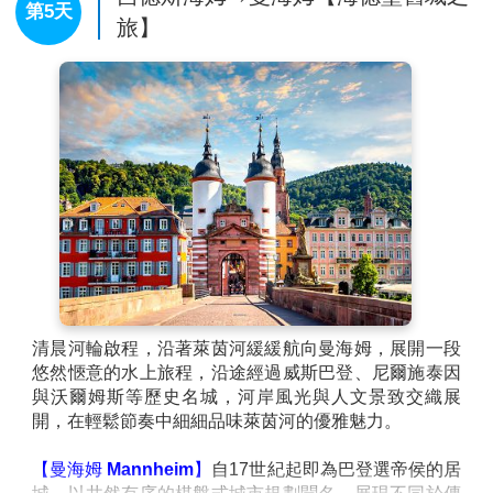
第5天
享受悠閒時光。晚上自由夜訪前往熱鬧的
【羅德塞爾
旅】
街】
(俗稱畫眉鳥小巷)
，眾多咖啡館與現場樂隊演出交
織出迷人的夜晚氛圍。今天晚上停泊在呂德斯海姆。
上午沿著最精華的浪漫萊茵河段緩緩航行，午後抵達
【呂德斯海姆】，下午進行岸上觀光約2.5小時
晚上自由夜訪羅德塞爾街，今夜河輪將停泊在呂德斯海
姆。
清晨河輪啟程，沿著萊茵河緩緩航向曼海姆，展開一段
悠然愜意的水上旅程，沿途經過威斯巴登、尼爾施泰因
與沃爾姆斯等歷史名城，河岸風光與人文景致交織展
開，在輕鬆節奏中細細品味萊茵河的優雅魅力。
【曼海姆 Mannheim】
自17世紀起即為巴登選帝侯的居