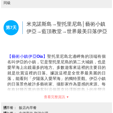
院群始建於14世紀，當時的僧侶選擇在這些險峻的懸崖
【德爾菲博物館】(入內參觀含官方導覽)
是一個展示古
上建立修道院，遠離世俗的喧囂，進行冥思與修行。在
希臘文明輝煌歷史的場 所。博物館內收藏了大量來自德
梅提歐拉，您可以探索這些懸空的修道院，欣賞其中精
爾菲的考古文物，包括雕塑、陶器、銅器等，展品涵蓋
查看完整資訊
美的宗教壁畫和藝術品，同時享受壯麗的山脈與岩石景
從古代至新石器時代的不同時期，展示了這片神聖土地
觀。每一座岩柱、每一座修道院，都講述著神秘與信仰
上曾發生的文化和宗教 活動。其中青銅時代的精美雕塑
早餐：
飯店早餐
的故事。
與當時的祭祀物品，讓人能夠深入了解古希臘人對神祇
午餐：
方便逛街 敬請自理
【梅提歐拉修道院之旅】(入內參觀含持牌官導)
「天空
的敬仰及其生活方式。博物館的展覽不僅揭示了古希臘
晚餐：
中式六菜一湯
之城」梅提歐拉最為人嚮往的莫過於建蓋在高聳巨石上
的藝術成就，也讓人感 受到這些文物在歷史洪流中的重
住宿：
Xenophone Hotel 或 poseidon athens hotel 或
的修道院，據說，14世紀時塞爾維亞人入侵了色薩利地
要地位。走進德爾菲博物館，仿佛穿越回古希臘的黃金
solomouhotel 或同級
區，大批修行者為了逃避動亂，來到梅特歐拉而這裡的
時代，讓每一件展品都講述著古文明的故事，深刻體現
修士們潛心修行，各自過著與世無爭的生活；梅提歐拉
了德爾菲作為神諭聖地 的歷史價值與文化底蘊。
目前有24座修道院，但僅其中6座上保存完整，這6座修
道院分別為此區海拔最高且占地最大的修道院－梅提歐
雅典→米克諾斯島│天堂海灘→米克
拉修道院、聖尼可拉斯修道院、瓦爾拉姆修道院、曾電
諾斯市區觀光→帕拉波爾提亞尼教堂
第6天
影007拍攝場景之一的聖三一修道院、有最美女子修道
→卡特米利風車
院之稱的魯桑奴修道院以及聖史蒂芬諾斯修道院；
團體
將視修道院的開放時間與日期入內參觀2座
，修道院內
部陳設雖大同小異，但因海拔與方位各不相同不同，使
【米克諾斯島Mykonos】
是希臘最著名的度假勝地之
每座修道院都可觀賞到不同的景緻，每一幕的壯闊景觀
一，位於愛琴海中心，以其迷人的海灘、白色建築與藍
皆讓人驚嘆連連。
天相映成趣的風光聞名。這座島嶼擁有悠久的歷史與現
代的活力。米克諾斯的迷人魅力體現在其古老的街道與