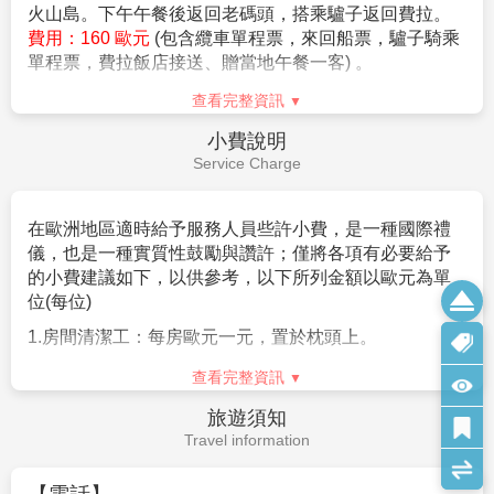
旅行業責任險)。
8.如旅客於行程有餐食特殊需求，如素食、兒童餐、忌牛
5.行李規定: 詳細行李規範請見航空公司官網，簡述如下
費用不包含
等請於報名時告知服務人員，以利事先作業。
依照航空
(1)吉祥航空:每位旅客享有免費托運行李每人一件23公
Fee Description
公司規定，開票後無法更改機上餐食，敬請見諒。
斤，手提行李5公斤。
9.團體座位由航空公司安排，不適用於出發前預先選位，
(2)中國國航:每位旅客享有免費托運行李每人一件23公
1.個人新辦護照或其他證件/簽證費用。
也無法確認座位相關需求（如靠窗、靠走道等），且座
斤，手提行李5公斤。
2.行程表上未表明之各項開支，自選建議行程交通及應付
位安排乃依英文姓名依序排列，同行者有可能無法安排
(3)酷航空:每位旅客享有免費托運行李每人二件共20公
費用。
在一起，領隊將盡最大協助，若無法滿足您的需求，敬
斤，手提行李10公斤。
3.純係私人之消費：如行李超重費、飲料酒類、洗衣、電
請參團貴賓諒解！
話、電報及私人交通費等。
10.如您有相關機位需求，航空公司將視航班狀況提供線
4.
隨團領隊、導遊、司機等小費。每天每人12歐元x12天
上付款選位服務，可洽業務人員詢問。待團體機票開票
=144歐
後可提供訂位代號或票號，供您上航空公司官網線上付
查看完整資訊
5.個人旅行平安保險及旅遊不便險，若有需要，請自行投
費選位。(註：航空公司保有座位調整最終決定權，選位
保。
成功仍可能被航空公司調整座位。)
簽證說明
11.在網路上完成報名動作，只是完成預定手續，並不保
Visa Instructions
證一定有團位，尚需待客服人員確認後方可確定。
1.自2011年1月11日起持「中華民國護照」（需有身分證
字號之護照，無身分證字號如僑民，則不適用）以觀光
名義入境「歐洲申根公約國家」可適用六個月內停留90
天免簽證優惠。
2.旅客若為雙重國籍或多重國籍並「非」持中華民國護照