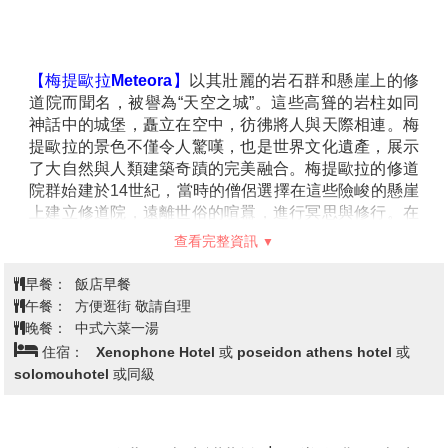
遞著當年的熱血與榮耀，讓人彷彿聽見選手們的呐喊與
觀眾的歡呼。(外觀)
查看完整資訊
【帕特拉斯Patras】
是希臘第三大城市，以其熱鬧的嘉
年華、壯麗的文化遺跡和繁華的港口聞名。作為連接歐
早餐：
飯店內早餐
洲與伯羅奔尼撒半島的重要門戶，這座城市充滿現代與
午餐：
方便逛街 敬請自理
歷史交織的獨特魅力。市中心新古典建築林立，石板街
晚餐：
飯店內享用
道旁咖啡館和餐廳隨處可見，處處散發著悠閒愜意的氛
住宿：
Varonos Hotel或 Iniohos Hotel或同級
圍。橫跨帕特拉科斯灣的里翁-安蒂里翁大橋，以優雅而
壯觀的弧線連接著兩岸，成為現代工程的象徵與拍攝美
景的熱門地點。帕特拉斯活力十足，適合深入探索希臘
的歷史與當代風情。
德爾菲【德爾菲遺址和博物館(入
【阿拉霍瓦Arachova】
位於帕納索斯山山麓，擁有傳
內)→太陽神阿波羅神殿】→阿拉霍瓦
第4天
統石屋、新古典建築與蜿蜒的石板街道，散發著濃厚的
【厄多里亞斷崖景觀】→卡蘭巴卡
山城風情。這座海拔約950公尺的小鎮，被譽為“希臘的
天空之城”，以其清新的空氣與壯麗的山景吸引眾多旅
人。 鐘塔是小鎮的地標之一，登上後可俯瞰整個阿拉霍
【世界肚臍的聖地-德爾菲Delphi】
被譽為古希臘世界的
瓦與遠處的群山，景色如詩如畫。當地還盛產美味的羊
中心，是阿波羅神 殿所在地，也是古代著名的神諭聖
奶乳酪、葡萄酒與手工編織地毯，滿載著希臘傳統文化
地。這座神秘而壯觀的遺址位於帕納索斯山山腰，俯瞰
的獨特風味。 在這座充滿寧靜與魅力的小鎮，旅人可以
著壯麗的科林斯灣，景色令人震撼。 遺址內保存著氣勢
感受希臘山區的質樸風情與自然之美，享受一場心靈上
非凡的阿波羅神殿遺跡，昔日希臘各城邦在此獻祭、祈