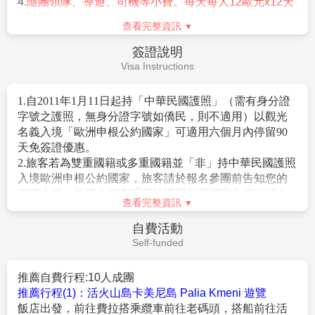
1.團體16人成團，並派遣合格領隊隨團服務。
2.訂金每人$30000元。
3.歐洲申根免簽。(於大陸轉機,請自行備妥~效期內台胞
證)
4.持外國護照報名需+$3000
5.航空公司規定，團體機票(含燃油附加稅)一經開票後，
無退票價值，敬請見諒。
查看完整資訊
6.若因不可抗力因素/航空公司變動航班時間/景區臨時關
閉等，造成團體在行進時行程先後順序調整或更改調整
費用說明
行程，將盡力忠於原行程內容，敬請見諒。
Fee Description
7.團費以二人一室計算，若為單人報名參團，無法配房時
或因個人指定需求單人房則需補單人房差價。
1.來回經濟艙團體機票。
※歐洲旅館房間規格大多數以雙人房2張單人床為基準房
2.兩地機場稅及燃油附加費。
型；若您指定特殊房型(大床房型或三人一室房
3.全程表列餐食、景點＋門票、住宿飯店（全程兩人一
型)，最慢需於出發前7日告知您的業務，因特殊房型甚
室）、交通費用。
少，須依旅館實際提供為主，恕無法保證。
4.參加本行程之客人本公司有投保旅行業契約責任險500
※依歐洲消防法規之規定，小孩係指滿2歲至未滿12歲之
萬，意外醫療險20萬。
孩童(以團體出發當日為準)，必須有大人同行，
(旅客未滿15歲或70歲以上，依法限制最高新台幣250萬
亦需佔床位；嬰兒係指未滿2歲之孩童，可不佔床。
查看完整資訊