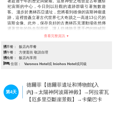
分別影響古羅馬及古埃及文明至巨，現在的西方文明及
建築物中都蘊含著希臘的文明故事，走進神話的希臘，
感受她的風土民情及充滿神秘色彩的古希臘遺址。
早餐：
XXX
午餐：
XXX
晚餐：
陸籍航空提供機上餐食
住宿：
夜宿機上
轉機點 / 雅典│雅典→科林斯→納普
第2天
良→奧林匹亞
【雅典Athens】
雅典是希臘的首都，也是西方文明的
發源地之一，擁有超過三千年的歷史。這座城市融合了
古代與現代，擁有豐富的歷史遺跡，從古希臘的偉大建
築如雅典衛城、帕台農神廟，到現代的繁忙街道與文化
中心，無不展現出其獨特的魅力。