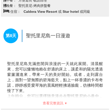
現代化的夜生活之間的和諧共處。遊客可以在小威尼斯
區漫步，欣賞海景並享受當地的美食。米克諾斯的風車
是島上最具標誌性的建築之一，這些古老的風車俯瞰著
藍色海洋，見證著島嶼的歷史與文化。
查看完整資訊
【天堂海灘Paradise Beach】
是以美麗沙灘和清澈海
水聞名的度假勝地。這裡擁有純白的沙灘和碧藍的海
早餐：
飯店早餐
水，彷彿置身於天堂。海灘上的氛圍活躍，陽光明媚的
午餐：
敬請自理
白天和熱鬧的夜晚都充滿了歡樂的氣息。在這裡，您可
晚餐：
米克諾斯海景餐廳 西餐三道式
以在沙灘上悠閒地享受陽光，或參加各種水上活動，盡
住宿：
Alkistis Hotel 或 Giannoulaki Hotel 或Olia Hotel或
情體驗海上樂趣。這片海灘是享受陽光、海水和派對的
同級
最佳地點！
【帕拉波爾提亞教堂Panagia Paraportiani】
是島上最
具代表性的宗教建築。這座教堂由五個小教堂合併而
成，獨特的不對稱設計和純白的外觀讓它成為米克諾斯
米克諾斯島→聖托里尼島│藝術小鎮
第7天
島的一大特色。教堂外觀簡約卻充滿優雅，白色牆面和
伊亞→藍頂教堂→世界最美日落伊亞
藍天相映，營造出一種神聖的氛圍。進入教堂內，古老
的壁畫和莊嚴的空間，使人感受到濃厚的宗教氣息，帶
來一種內心的平靜。帕拉波爾提亞教堂是米克諾斯島歷
史與信仰的象徵，讓每一位來到這裡的人都能感受到這
片神聖土地的深遠影響。
【藝術小鎮伊亞Oia】
聖托里尼島北邊岬角的頂端有個