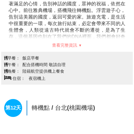
【古羅馬市集Roman Agora】
位於雅典市中心，是古代
碑→憲法廣場→雅典三大古建築→普
第10天
羅馬時期的重要商業與社交場所。這個遺址展示了羅馬
拉卡區逛街
帝國在希臘的影響力，是當時雅典市民與外來商人交流
的熱鬧市場。在我們的行程中，會安排您進入古羅馬市
集參觀，您可以漫遊於這片遺址，觀察到當時建築的布
局，感受那時的繁華景象。這裡曾是人們購物、討論和
舉行集會的地方，現今依然能見到古老的柱廊、圓形廣
【宙斯神殿Temple of Olympian Zeus】
是古希臘最壯
場及祭壇等結構，彷彿帶您穿越回古羅馬的時光。
麗的神殿之一，建於公元前6世紀，奉獻給宙斯，古希
臘神話中的主神。這座神殿的規模宏大，是當時世界上
最大的神殿之一，長久以來一直被視為古代建築的瑰
寶。雖然今天神殿大部分已經毀壞，但仍能見到17根矗
立的巨大柱子，這些遺存仍顯示出當時建築的宏大與精
緻。(下車參觀)
【憲法廣場Syntagma Square】
是希臘首都最具象徵
查看完整資訊
性的廣場之一。這裡是雅典的政治與歷史核心，周圍環
繞著許多重要的建築，包括希臘議會大廈和無名戰士紀
早餐：
飯店早餐
念碑。憲法廣場的名字源自於1832年希臘王國憲法的頒
午餐：
方便逛街 敬請自理
布，這使得廣場成為政治活動的中心。廣場上的無名戰
晚餐：
中式六菜一湯
士紀念碑也成為敬意和紀念的象徵，吸引著來自世界各
住宿：
Parnis Palace 或 hotel platon或 poseidon athens
地的遊客。(下車參觀)
hotel 或 solomouhotel 或同級