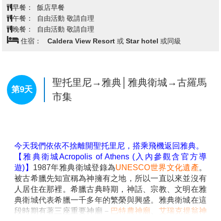
【卡特米利風車Kato Mili】
名叫伊亞的小鎮，它是聖托里尼島的第二大城鎮，也是
是島上的歷史象徵之一。這
些古老的風車建於16世紀，曾經是島上農業與經濟的重
愛琴海上出鏡最多的地方。多數遊客來這裡的主要目的
要工具，見證了米克諾斯島的發展與變遷。風車群座落
就是欣賞這裡的日落。據說這裡是全世界最美麗的日
於海岸邊，白色的風車外觀與藍天大海相互輝映，成為
落，能看到「夕陽落入愛琴海」的獨特景觀。伊亞小鎮
這個迷人島嶼的一大標誌。這些風車在過去用來將風能
的日落景色被許多藝術家、攝影家作為靈感的來源。每
轉化為動力，驅動農作物加工設備，而今天則成為吸引
年有好幾百萬的遊客到這個基克拉澤斯群島上的半彎月
遊客的重要景點。
形火山島來度蜜月，享受愛琴海令人陶醉的氣氛. 同時
查看完整資訊
也選擇居住在這島上，感受拉小鎮的美，漫步享受藍白
色的浪漫風情，許多情人都在這裡留下愛的足跡。
早餐：
飯店內早餐
【藍頂教堂Blue Domed Church】
藍白相映的「藍色
午餐：
方便逛街 敬請自理
圓頂教堂」，依山傍水，夢幻美麗的景象,不單單只是聖
晚餐：
聖托里尼-烤肉拼盤餐
托里尼的人氣攝影建築，更是希臘具代表性的風景，網
住宿：
Caldera View Resort 或 Star hotel 或同級
路上琳瑯滿目的各式角度照片，是旅人和攝影師以及建
築師喜愛到訪的景點。旅人說：沒有拍到藍頂教堂的美
照就不算來過聖托里尼。
【世界最美的夕陽伊亞Oia】
伊亞號稱擁有全世界最美
聖托里尼島一日漫遊
第8天
的夕陽，這裡的美景常被呈現在許多知名的雜誌上，這
些美景照片都是在聖托里尼島拍攝的，聖托里尼的夕陽
魅力,讓世界各國的人都慕名而來。