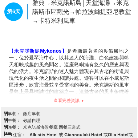
的放鬆之旅。
求神諭。沿著神聖道路前行，可以看到古劇場與體育
場，這些遺跡見證了德爾菲昔日的輝 煌。 德爾菲博物
館收藏了許多珍貴文物，其中著名的銅製「御者雕像」
查看完整資訊
展現了古希臘藝術的卓越工藝。德爾菲被大自然環抱，
融歷史、文化與美景於一身，為探索希臘古 文明的旅人
早餐：
飯店內早餐
帶來深刻感動。
午餐：
方便逛街 敬請自理
【德爾菲遺跡】(入內參觀含官方導覽)
位於帕納索斯山
晚餐：
飯店內享用或希式風味餐
腳下，是古希臘最神聖的地方之一，擁有眾多歷史遺
住宿：
Edelweiss Hotel或Antoniadis hotel或同級
跡。這裡是太陽神阿波羅神殿的所在地，也是古代世界
著名的神諭聖地，信徒們曾來此向神祈求指引。 最具代
表性的建築是
阿波羅神殿
，儘管只剩部分柱廊，但它仍
見證著當年神殿的壯麗與威嚴。沿著神聖道路行走，將
卡蘭巴卡→天空之城梅提歐拉→天空
第5天
經過
雅典人寶庫
和
波斯人寶庫
，這些保存良好的建築曾
之城修道院之旅(2座)→雅典
是各城邦為了向神明表達敬意而建造的貢獻寶庫，展示
了古希臘精緻的建築與雕刻藝術。
厄多里亞斷崖
可以俯
【梅提歐拉Meteora】
以其壯麗的岩石群和懸崖上的修
瞰德爾菲遺跡與周圍壯麗的山脈和谷地，景色令人嘆為
道院而聞名，被譽為“天空之城”。這些高聳的岩柱如同
觀止。這片斷崖曾是神話中太陽神阿波羅與其他神明的
神話中的城堡，矗立在空中，彷彿將人與天際相連。梅
聚集地，成為神聖與自然之美的交匯點。 德爾菲遺跡不
提歐拉的景色不僅令人驚嘆，也是世界文化遺產，展示
僅是探索古希臘神話的起點，也讓人深刻體會到這片神
了大自然與人類建築奇蹟的完美融合。梅提歐拉的修道
聖土地的歷史與文化價值。