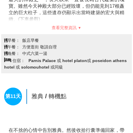
今天我們依依不捨離開聖托里尼，搭乘飛機返回雅典。
【雅典衛城Acropolis of Athens (入內參觀含官方導
遊)】
1987年雅典衛城登錄為
UNESCO世界文化遺產
。
被古希臘先知宣稱為神擁有之地，所以一直以來並沒有
人居住在那裡。希臘古典時期，神話、宗教、文明在雅
典衛城代表希臘一千多年的繁榮與興盛。雅典衛城在這
段時期有著三座重要神廟－
巴特農神廟
、
艾瑞克提翁神
殿
和
勝利女神神廟
。這三座神廟同樣供奉著雅典娜，但
查看完整資訊
意義卻有不同。巴特農神廟強調的是雅典娜的聖潔，巴
特農神廟在衛城建築群中是一個超群的傑作，是古希臘
早餐：
飯店早餐
著名建築遺跡的璀璨明珠，有「希臘國寶」之稱，全部
午餐：
方便逛街 敬請自理
由白色大理石建造而成。”艾瑞克提翁神殿” 建於西元前
晚餐：
中式六菜一湯
421年，是衛城計劃中最後完成的重要建築。神殿因其
住宿：
Parnis Palace 或 hotel platon或 poseidon athens
形體複雜和精緻完美而著名。供奉的是一尊古老雅典娜
hotel 或 solomouhotel 或同級
神像，最著名的便是它的「女像柱」在古典建築中相當
罕見，卡里埃的少女束胸長裙，輕盈飄逸，是這座神殿
中最引人注目的地方。勝利女神神廟則強調雅典娜的神
力。
雅典│宙斯神殿(外觀)→無名戰士紀念