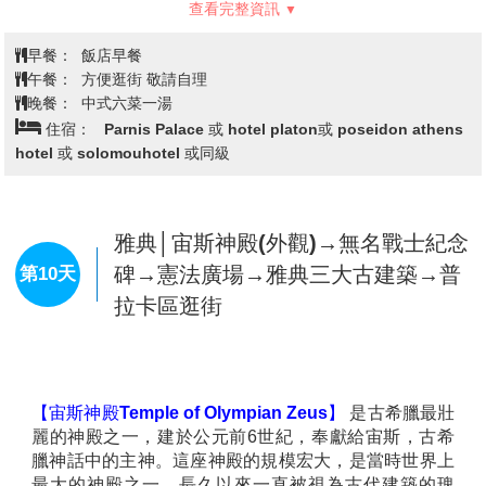
聖托里尼島充滿悠閒與浪漫的一天就此展開。清晨醒
來，您可以慵懶地賴在舒適的床上，讓柔和的陽光透過
窗簾灑進來，帶來一天的美好開始。或者，走到露台
上，面對一望無際的碧海藍天，點上一杯香濃的卡布奇
諾，靜靜感受愛琴海的晨風輕輕拂過臉龐，彷彿時間都
慢了下來。
上午時分，您可以選擇隨意漫步在聖托里尼的小巷中，
欣賞那些潔白的屋頂與深藍的窗戶交相輝映，彷彿置身
查看完整資訊
於一幅畫作之中。不妨挑一家隱藏在巷弄中的特色咖啡
館，品嘗當地的甜點，享受片刻寧靜與愜意。當夕陽染
早餐：
飯店早餐
紅了整片天空與大海，白色建築也被金色的光線點亮，
午餐：
自由活動 敬請自理
這一刻令人屏息。日落之後，燈光亮起，整個小鎮又展
晚餐：
自由活動 敬請自理
現出一種溫暖而迷人的氛圍。夜晚的聖托里尼同樣值得
住宿：
Caldera View Resort 或 Star hotel 或同級
期待，挑選一家有現場音樂的餐廳或酒吧，讓自己沉浸
在希臘的音符與夜晚的微風中。或者簡單地坐在酒店的
露台上，仰望滿天星辰，感受島嶼夜晚的靜謐。
這一天的自由活動，無需刻意安排，隨心而動，便能感
聖托里尼→雅典│雅典衛城→古羅馬
第9天
受到聖托里尼無與倫比的悠閒與浪漫。
市集