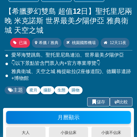
【希臘夢幻雙島 超值12日】聖托里尼兩
晚 米克諾斯 世界最美夕陽伊亞 雅典衛
城 天空之城
已滿
希臘 / 雅典
桃園國際機場
12天11夜
愛琴海雙跳島、聖托里尼島連泊、世界最美夕陽伊亞
👇以下景點皆含門票入內+官方專業導覽👇
雅典衛城、天空之城 梅提歐拉(2座修道院)、德爾菲遺跡
+博物館
主題
蜜月
攝影
生態
購物
儲存
比較
月曆顯示
大人
小孩佔床
小孩不佔床