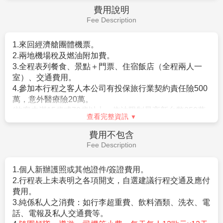
晚餐：
陸籍航空提供機上餐食
住宿：
夜宿機上
轉機點 / 台北(桃園機場)
第12天
飛抵
轉機點返回桃園機場
-回到溫暖的家
早餐：
國航/吉祥提供機上餐食
午餐：
XXX
晚餐：
XXX
住宿：
溫暖的家
作業規定
Operation Rules