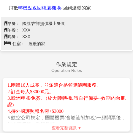
【無名戰士紀念碑Tomb of the Unknown Soldier】
為
了紀念所有為國捐軀的無名英雄而建立。這座紀念碑象
徵著對在戰爭中犧牲的士兵的尊敬，無論他們的名字是
否為人所知。紀念碑的設計簡潔而莊嚴，位於雅典的心
雅典 / 轉機點
第11天
臟地帶，是當地重要的歷史與文化象徵。每小時，衛兵
交接儀式在此進行，身穿傳統制服的衛兵進行精確且庄
重的儀式，向這些無名的英雄致敬。無名戰士紀念碑是
紀念過去犧牲者的場所，也是希臘民族對英勇精神的表
達，提醒人們珍惜當下和平與自由。(下車參觀)
【普拉卡區Plaka Old Town Area】
在不捨的心情中告別雅典。然後收拾行囊準備回家，帶
是購買希臘特產最
齊備的地方，包括穿傳統希臘服裝的娃娃、金銀飾品、
著滿足的心情，告別神話的國度，眾神的祝福，依然在
皮製品、橄欖香皂、天然海綿、香膏等等，還有幾座拜
心中。前往雅典機場，搭機飛往轉機點。浮雲遊子心，
占庭式的東正教小教堂點綴其中，總讓遠道而來的旅人
告別這美麗的國度，返回可愛的家。旅遊充電，是生活
們流連其中。普拉卡徒步區除了是購物天堂之外也是美
中很重要的一環，每次旅行結束，必定會帶來不同的人
食天堂，在這裡不必擔心找不到東西吃，舉凡各種地中
生體會，人類從遠古時代就會不斷的遷徙，是為了生
海傳統美食、咖啡廳、高級餐廳等一應俱全，來到這裡
存，這個基因也刻在了我們的DNA裡面，我們都會好奇
一定要多方品嘗各種不同的異國料理喔。
世界這麼大，新奇事物這麼多，在地球的另一邊會是怎
查看完整資訊
樣的生活。旅行就是滿足好奇心的好方法。
早餐：
飯店早餐
午餐：
配合搭機時間 敬請自理