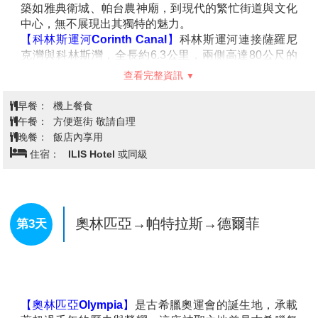
台北(桃園機場) / 轉機點
第1天
台北桃園機場集合， 航向轉機點準備懷著快樂又期待的
心情啟程飛往希臘雅典！希臘-世界七大古文明中，對於
歐洲的影響甚遠，神話、奧林匹克運動會、希臘文明，