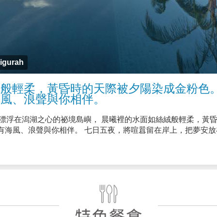
igurah
般輕柔，黃昏時的天際被夕陽染成金粉色。
海風、浪聲與你相伴。
gurah，一座漂浮在潟湖之心的祕境島嶼， 晨曦裡的水面如絲絨般輕柔
有海風、浪聲與你相伴。 七日五夜，將喧囂留在岸上，把夢安放