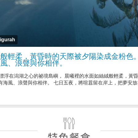
igurah
般輕柔，黃昏時的天際被夕陽染成金粉色。
海風、浪聲與你相伴。
gurah，一座漂浮在潟湖之心的祕境島嶼， 晨曦裡的水面如絲絨般輕柔
有海風、浪聲與你相伴。 七日五夜，將喧囂留在岸上，把夢安放