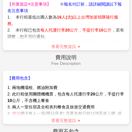
【作業規定+注意事項】
※報名付訂前，請詳細閱讀以下報
名注意事項
1. 本行程最低出團人數為
16人(含)以上台灣加派領隊隨行服
務
。
2. 本行程已包含
每人托運行李20公斤，手提行李10公斤
，若有
調整，恕不另行通知。
3. 嬰兒(未滿2歲)恕不提供任何免費託運或手提行李件數及機上
查看完整資訊
餐食，並與同行成人旅客抱坐於膝上搭乘，航空公司提供嬰兒搖
籃需求，但能使用搖籃機位有限，請於付訂時需求，但實際提供
費用說明
需仍以航空公司回覆為準。
Fee Description
4.
酷航空取得訂位代號即視為我司已完成機票訂位。
一旦完成
訂位後，將不得取消訂購或要求退還支付機票款項。
【費用包含】
5. 入境印尼須辦妥簽證(需自費，線上辦理或現場辦理皆可)，
1. 兩地機場稅、燃油附加費
若您因個人問題無法順利入境該國或遭遣返，概由旅客負全責，
2. 此行程使用團體機機票，包含
每人托運行李20公斤
，
手提行李
進出台灣+進出馬來西亞務必使用同一本護照。
10公斤，不含機上餐食
6. 若您懷孕20週以下欲前往印尼者，請務必至醫院開立英文適
3. 兩人一室住宿及全程表列餐食及旅遊交通費用
航證明。(此屬私人因素，報名時務必主動告知並配合相關規定，
4.
贈送
網卡每人一張(限佔床者) 流量為每日前1GB高速上網, 超
因違反規定而不能入境者，得由旅客自行負責)。
過流量降速不斷網(5天)
查看完整資訊
7. 若因不可抗力或不可歸責於旅行業之事由(因航班、食宿安
5. 保險：新台幣4000萬履約保證險、新台幣250萬旅遊責任險、
排、天候、交通…等因素)，部份景點可能會受影響，將由當團領
費用不包含