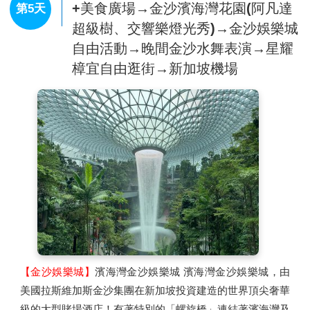
+美食廣場→金沙濱海灣花園(阿凡達
第5天
【水晶宮公園】
過去蘇丹王的度假行宮。這座豪華宮殿中的
超級樹、交響樂燈光秀)→金沙娛樂城
宏偉水池和噴泉是為了讓蘇丹與他的妃子們躲藏以及享樂而
自由活動→晚間金沙水舞表演→星耀
建。所以是皇后止步的「小三樂園」，或俗稱的後宮。其中
樟宜自由逛街→新加坡機場
建築的大門是一個不能錯過的看點，精細複雜的雕刻，往往
讓人看得出神。建築的其中兩個門可以通往一個八角型的庭
院。東邊的庭院有美麗的涼亭，而這個涼亭原本也是皇室家
族休息乘涼的地方。抬頭可以看到建築的塔樓，據說蘇丹很
喜歡站在塔樓上，從上往下看著在庭院玩耍的女兒以及在水
池中的妃子們。
【百貨公司購物逛街】
日惹最大的百貨公司，在這您可自由
閒逛，買買伴手禮，或是找個咖啡廳與三五好友好好聊聊
天，度過這愉悅的假期。
【金沙娛樂城】
濱海灣金沙娛樂城 濱海灣金沙娛樂城，由
美國拉斯維加斯金沙集團在新加坡投資建造的世界頂尖奢華
級的大型賭場酒店！有著特別的「螺旋橋」連結著濱海灣及