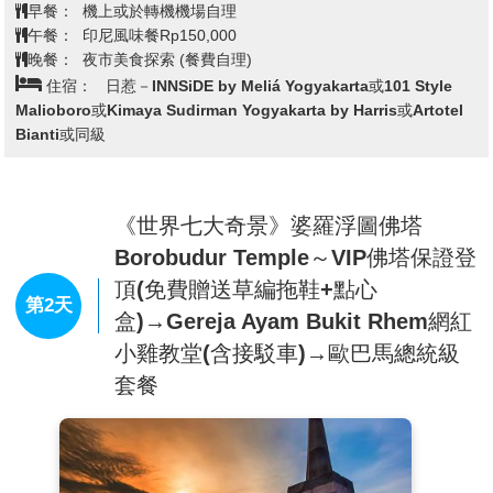
早餐：
機上或於轉機機場自理
者，您一定不可錯過，以及世界文化遺產的普南巴印度廟，
午餐：
印尼風味餐Rp150,000
浮雕印度教東傳後，在當時中爪哇所建立的雄偉建築，浮雕
晚餐：
夜市美食探索 (餐費自理)
住宿：
日惹－INNSiDE by Meliá Yogyakarta或101 Style
上顯現一個有關親情與愛情的動人傳說映入眼簾從這些歷史
Malioboro或Kimaya Sudirman Yogyakarta by Harris或Artotel
古蹟中即可了解釋迦牟尼生平的事蹟。
Bianti或同級
【神奇魔樹】
當夜幕降臨，傳說中的 魔樹（Beringin Tree）
散發出神秘而獨特的氛圍，搭配滿天星光與柔和燈光，讓整
個公園充滿詩意。據說穿越魔樹中間可以帶來好運與願望實
《世界七大奇景》婆羅浮圖佛塔
現，不妨試試您的運氣，為旅途增添一份奇妙體驗！
Borobudur Temple～VIP佛塔保證登
【馬利歐波羅街】
頂(免費贈送草編拖鞋+點心
※安排搭乘繽紛腳踏車：
安排各位騎乘繽紛彩燈卡通腳踏
第2天
盒)→Gereja Ayam Bukit Rhem網紅
車，在文化古都-日惹的夜晚街頭，您會看到各式裝飾華
麗、閃爍著彩燈的腳踏車 穿梭在城市之間，這種五彩繽紛
小雞教堂(含接駁車)→歐巴馬總統級
的腳踏車（Odong-odong）已成為日惹夜晚的獨特標誌。無
套餐
論是戀人、家人或朋友，都能共乘一輛燈光璀璨的腳踏車，
享受悠閒而又夢幻的夜晚旅程！
馬利歐波羅街是一條商業化的街，安排參觀最熱鬧的日惹有