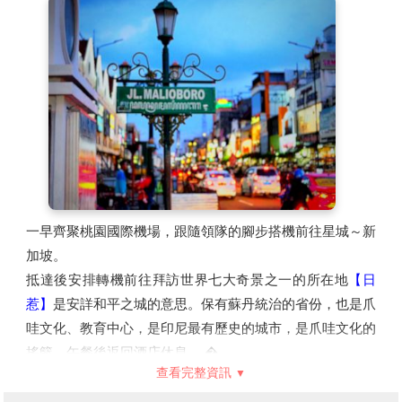
一早齊聚桃園國際機場，跟隨領隊的腳步搭機前往星城～新
加坡。
抵達後安排轉機前往拜訪世界七大奇景之一的所在地
【日
惹】
是安詳和平之城的意思。保有蘇丹統治的省份，也是爪
哇文化、教育中心，是印尼最有歷史的城市，是爪哇文化的
搖籃，午餐後返回酒店休息。 �
查看完整資訊
【日惹YOGYAKARTA】
在日惹擁有世界七大奇景之一的婆
羅浮圖佛塔，它吸引著數以萬計的世界各地的佛教徒和旅遊