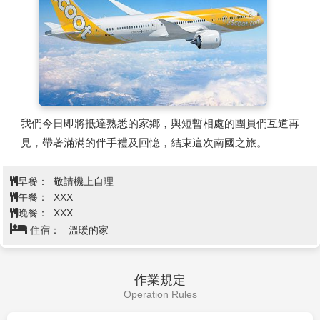
獨特的穹頂玻璃屋頂，除了最令人歎為觀止的的造景—「森
林谷Forest Valley」和「雨漩渦Rain Vortex」，以室內瀑布
和綠雕植物走道引爆全球的星耀樟宜，體現了新加坡「城市
花園」的美譽！
商場內部的森林谷，栽種層疊綠色植物的熱帶花園、樹籬迷
宮和蹦跳網道，構成令人眼前一亮的星空花園。10層樓高
設有透明的玻璃穹頂，明亮的自然光流瀉而入，為室內的植
我們今日即將抵達熟悉的家鄉，與短暫相處的團員們互道再
物和遊客帶來無窮生機。
見，帶著滿滿的伴手禮及回憶，結束這次南國之旅。
早餐：
敬請機上自理
午餐：
XXX
晚餐：
XXX
住宿：
溫暖的家
作業規定
Operation Rules