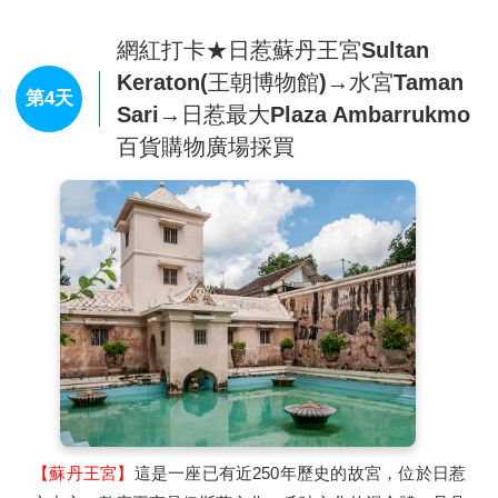
※特別安排享用印式下午茶
【普蘭巴南印度神廟】
網紅打卡★日惹蘇丹王宮Sultan
接著前往爪哇島世界遺產之一－印度教神廟遺跡
【普蘭巴南
Keraton(王朝博物館)→水宮Taman
第4天
印度廟】
。
Sari→日惹最大Plaza Ambarrukmo
由三座主廟直線排列，左為祭奉創造神、保護神、破壞神合
百貨購物廣場採買
為一體的Brahma大神。中為祭奉最大最高為Shiwa大神。
右為祭奉RoroJonggrang神廟。
【濕婆神廟】
這座供奉濕婆神的寺廟是普蘭巴南寺廟群中最
大最好的。它壯觀華麗，矗立在山谷之上，高達47米。四
周的雕刻非常華美。環繞著神廟走廊內壁上雕刻著活靈活現
的圖案，其場景源自于《羅摩衍那》，講述了羅摩的妻子悉
多如何被誘拐，以及神猴哈努曼最終如何找到並解救了她。
【梵天神廟】
是毗濕奴神廟的孿生廟宇，位於濕婆神廟的南
邊，它供奉著印度教中的創造之神梵天，梵天與毗濕奴、濕
婆並稱三主神。梵天的坐騎為孔雀，配偶為智慧女神辯才天
女，故梵天也常被認為是智慧之神。印度教只有少數人向梵
【蘇丹王宮】
這是一座已有近250年歷史的故宮，位於日惹
天禮拜，大部分印度教徒都對濕婆祈禱，全印度4000多座