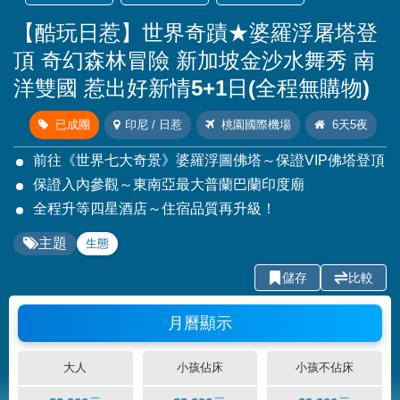
【酷玩日惹】世界奇蹟★婆羅浮屠塔登
頂 奇幻森林冒險 新加坡金沙水舞秀 南
洋雙國 惹出好新情5+1日(全程無購物)
已成團
印尼 / 日惹
桃園國際機場
6天5夜
前往《世界七大奇景》婆羅浮圖佛塔～保證VIP佛塔登頂
保證入內參觀～東南亞最大普蘭巴蘭印度廟
全程升等四星酒店～住宿品質再升級！
主題
生態
儲存
比較
月曆顯示
大人
小孩佔床
小孩不佔床