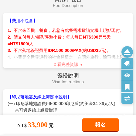
新台幣20萬意外醫療險。
隊/導遊安排調整。
Fee Description
8. 上列行程參考資料，於行程參觀內容不減之原則下，領隊/導
遊得依航空公司班機或旅館確認情形或團體行進之交通狀況，酌
【費用不包含】
情參考調整順序。
9. 團體作業恕不能指定酒店、入住順序及房型，若遇行程表列
1. 不含來回機上餐食，若您有點餐需求敬請於機上現點現付。
之酒店滿房時，將以其它同等級酒店取代之，請以當團行前說明
2.
請支付每人領隊
/
導遊小費：每人每日
NT$300
元
*5
天
會資料為準。
=NT$1500/人
10. 如需求一大床、連通房之特殊房型，請務必報名時先做告
3. 不含落地簽證費用IDR.500,000/PAX(約USD35元)。
知，因各房型數量有限，恕無法保證一定入住。若卡單間(例如三
4.
小費是全世界通行的社會習慣之一在國外旅行，除飛機上以外
人報名)，第三人可選擇配房、加床或補單人房差
幾乎都有付小費的習慣。
查看完整資訊
11. 車上會銷售具有紀念性商品及土產，您可就您的需求及意
旅行業為服務業無底薪，所以小費一直是導遊和司機的主要收入
簽證說明
願來購買，絕不強迫。
之一，世界各國皆如此，東南亞也不例外。以下活動建議支付小
Visa Instructions
12. 此行程報價適用本國人，持外國護照者每人需另行報價。
費
(
請勿使用硬幣
)
：房間小費／行李小費／車伕小費／按摩小費
等。
【印尼落地簽及線上海關單說明】
●新辦護照（
1800
元）
(一) 印尼落地簽證費用500,000印尼盾(約美金34-36元/人)
準備資料：白底彩色照片二張、身份證正本
(
若
14
歲以小孩無身
※可透過線上繳費辦理
份證者需附戶口名簿或戶口謄本正本、未除役者附退伍令，未滿
※於機場入境前支付現金(需自備美金新鈔)或刷卡(需另加手
20
歲須附父母同意書
)
33,900
續費)方式，擇一方式繳納
報名
NT$
元
●各種私人消費：電話費、洗衣費、行李超重費、行程外之自費
(二) 以落地簽證方式入境之旅客停留天數30天，可延長乙次。不
活動
..
等。