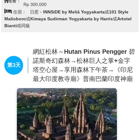
晚餐：
發，使這佛塔群下沉、並隱蓋於茂密的熱帶叢林中近千年，
Rp 300,000
住宿：
日惹－INNSiDE by Meliá Yogyakarta或101 Style
直到1815年才被人們發現清理出來，
與中國的長城、埃及
Malioboro或Kimaya Sudirman Yogyakarta by Harris或Artotel
的金字塔和柬埔寨的吳哥窟並稱為「古代東方四大奇蹟」。
Bianti或同級
婆羅浮屠修築於一座海拔265米的岩石山上；周圍是乾涸的
湖床，婆羅浮屠的底部高出湖床15米。1931年，一位荷蘭
藝術家和印度教學者W.O.J. Nieuwenkamp提出一套理論，
網紅松林～Hutan Pinus Pengger 碧
認為婆羅浮屠起初是一朵漂浮在湖中的蓮花。蓮花是佛教藝
諾斯奇幻森林→松林巨人之掌+金字
術中隨處可見的形象，經常作為佛陀的寶座和舍利塔的塔
第3天
塔空心屋→享用森林下午茶→《印尼
基。婆羅浮屠整座建築似乎呈現一朵蓮花的形象，其中的佛
最大印度教寺廟》普南巴蘭印度神廟
像似乎代表著大乘佛教中的《妙法蓮華經》。塔頂的三層圓
台似乎象徵著蓮花瓣。
具有一千二百年的歷史，列為世界文化遺產、世界奇景之一
的佛教遺跡。建於八世紀的塞仁德拉王朝，寺院隨著佛教的
衰退與東爪哇勢力的遷移，不久便埋藏在千年密林與火山灰
裡。直到1815年人們才又發現這傳說已久的佛雕山。此廟
是世上最大的佛塔，婆羅浮圖佛塔是 以灰色安山石興建，
共有七層，牆壁的浮雕長度達6公尺，被譽為世上最大型及