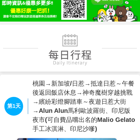
桃園→新加坡/日惹→抵達日惹～午餐
後返回飯店休息→神奇魔樹穿越挑戰
→繽紛彩燈腳踏車～夜遊日惹大街
第1天
→Alun Alun馬利歐波羅街、印尼版
夜市(可自費品嚐出名的Malio Gelato
手工冰淇淋、印尼沙嗲)