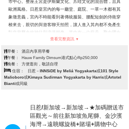
市中心。整座王宮是伊斯蘭文化、爪哇文化的混合體，且具
印度教寺廟中僅有兩座是專門供奉梵天的。可見普蘭班南的
歐洲風格。日惹皇宮內的每一廳堂、庭院、一草一木都有其
梵天神廟是多麼可貴。廟宇週邊雕刻著印度史詩《羅摩衍
象徵意義，宮內不時能看到著傳統服裝、腰配短劍的侍衛穿
那》的最終場景。內殿有一尊四頭的創造神梵天像。
梭來去，親切的與遊客聊天拍照，讓人進入其內都不免產生
【毗濕奴神廟】
這座宏偉的寺廟，供奉印度教中的毗濕奴
對皇家歷史的神往與浪漫想像。其中有一位蘇丹，娶中國女
神。它高達33米，位於濕婆神廟的北邊。上面華麗的浮雕
查看完整資訊
子為妃，船運嫁妝至印尼，所以宮內到處都擺放著中國明清
講述了克裡希納神的故事，是印度教大神毗濕奴的化身，同
兩代時的瓷器，更使王宮增添了一層中國風的氣氛。
早餐：
酒店內享用早餐
時也是史詩《摩訶婆羅多》裡的一位英雄。登上石階進入內
日惹蘇丹王宮主要由七個部分組成，每個部分都有其獨特的
午餐：
Hauw Family Dimsum港式點心Rp250,000
殿，看看四臂的保護神毗濕奴像。
功能和名稱：
晚餐：
方便逛街，敬請自理
住宿：
日惹－INNSiDE by Meliá Yogyakarta或101 Style
主殿（Pendopo）：這是宮殿的核心區域，用於舉行重要的
Malioboro或Kimaya Sudirman Yogyakarta by Harris或Artotel
儀式和活動。其開放式的設計讓人感受到莊嚴與開闊。
Bianti或同級
私人區域（Kedhaton）：這是蘇丹及其家人的私人居住
區，通常不對外開放，但其外觀設計精美，值得一看。
庭院和花園：宮殿周圍有多個庭院和花園，這些地方不僅提
日惹/新加坡→新加坡→★加碼贈送市
供了美麗的景觀，也讓訪客感受到寧靜與和諧。
區觀光～前往新加坡魚尾獅、金沙濱
※參觀時請穿著得體衣著，園區禁止穿短褲入內，請尊重當
地的文化和習俗。
海灣→遠眺螺旋橋+賭場+購物中心