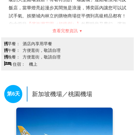
飯店，當華燈亮起漫步其間煞是浪漫，博奕區內讓您可以試
試手氣。娛樂城內林立的購物商場從平價到高級精品都有！
自由前往
【濱海灣花園（超級樹）】
外觀時尚又夢幻，濱海
查看完整資訊
灣花園被譽為新加坡最優美的城市園林傑作。世界綠化最成
功的花園城市新加坡，在2012年，又展現了另一個驕傲。
早餐：
酒店內享用早餐
位在新加坡濱海灣中央的濱海灣花園，落成之後，再度吸引
午餐：
方便逛街，敬請自理
了全世界的目光，還被譽為「世界10大最佳室內花園」。
晚餐：
方便逛街，敬請自理
住宿：
機上
這讓原本就有花園城市美名的新加坡，進化成為「花園中的
城市」！
花園中最吸睛的，就是18棵樹狀結構的「擎天樹」，高度
約為25-50米，造型奇特。放眼望去，就像置身在電影阿凡
新加坡機場／桃園機場
第6天
達的潘朵拉星球場景中。它們也等於是垂直花園，樹身覆蓋
著熱帶花種、附生植物和蕨類植物。白天，擎天樹巨大的枝
葉可以遮陽、調節溫度，可以儲存電力，提供夜間照明並幫
助冷卻溫室，同時也可以蓄水，可說既美麗又有效率！
【自由參觀星耀樟宜】
星耀樟宜(Jewel Changi Airport)擁有