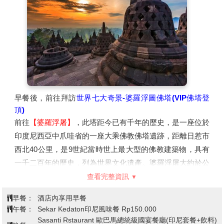
名的Malioboro市集，尤其小工藝品攤子，販賣許多當地的
食物和手信品，也有許多遊客趨之若騖的蠟染藝術品，是所
有觀光客必造訪的街道。彩燈腳踏車搭配周邊的夜景與街頭
音樂表演，整個氛圍宛如一場浪漫交響曲，為您的旅行注入
滿滿的回憶。
早餐後，前往拜訪
世界七大奇景-婆羅浮圖佛塔(VIP佛塔登
頂)
前往
【婆羅浮屠】
，此塔距今已有千年的歷史，是一座位於
印度尼西亞中爪哇省的一座大乘佛教佛塔遺跡，距離日惹市
西北40公里，是9世紀當時世上最大型的佛教建築物，具有
一千二百年的歷史，列為世界文化遺產。婆羅浮屠大約於公
元842年間，由當時統治爪哇島的夏連特拉王朝統治者興
查看完整資訊
建。
早餐：
酒店內享用早餐
「婆羅浮屠」這個名字的意思很可能來自梵語「Vihara
午餐：
Sekar Kedaton印尼風味餐 Rp150.000
Buddha Ur」，意思就是「山頂的佛寺」。後來因為火山爆
Sasanti Rstaurant 歐巴馬總統級國宴餐廳(印尼套餐+飲料)