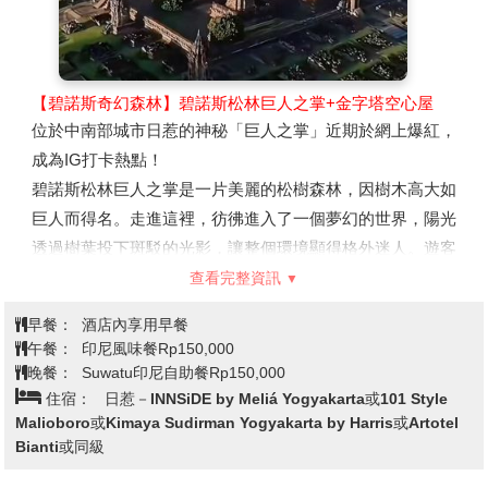
最完整的佛教浮雕。雕刻的對象無論是人，還是動物、植物
和器皿等，都玲瓏剔透，栩栩如生，堪稱是藝術珍品。它吸
引著數以萬計的世界各地的佛教徒和旅遊者，您一定不可錯
【碧諾斯奇幻森林】
碧諾斯松林巨人之掌+金字塔空心屋
過。
位於中南部城市日惹的神秘「巨人之掌」近期於網上爆紅，
※週一不開放登頂
成為IG打卡熱點！
【馬格朗教堂（小雞教堂）】
在印度尼西亞的馬格朗城市，
碧諾斯松林巨人之掌是一片美麗的松樹森林，因樹木高大如
有座高聳的廢棄教堂隱身在森林區中，相信看到這座教堂的
巨人而得名。走進這裡，彷彿進入了一個夢幻的世界，陽光
人，一定會被它的造型所吸引，因為當你仔細看，就會發現
透過樹葉投下斑駁的光影，讓整個環境顯得格外迷人。遊客
廢墟竟然是一隻巨大的公雞造型! 雖說原本的構想是用鴿子
們可以在林間小徑漫遊，感受清新的空氣，或是拍下美麗的
查看完整資訊
的外型來做外觀設計，雖未完工但因其神秘感吸引眾多遊
照片，捕捉大自然的奇妙瞬間。
客。建造者建的並不是一座教堂，而是提供信仰神的人們一
早餐：
酒店內享用早餐
這裡有兩座全部由樹枝搭建而成的大型裝飾，「巨人之掌」
個祈禱、聚集的地方。
午餐：
印尼風味餐Rp150,000
和「金字塔空心屋」，放在山邊位置，遊客可以走上行上
晚餐：
Suwatu印尼自助餐Rp150,000
「巨人之掌」，從居高臨下欣賞壯麗的山景。早上更可以在
住宿：
日惹－INNSiDE by Meliá Yogyakarta或101 Style
Malioboro或Kimaya Sudirman Yogyakarta by Harris或Artotel
此看雲海、黃昏看日落，成為這裡的新地標。夜晚來到，可
Bianti或同級
以清晰見到手指繫上反光鐵板，更以Jogja 市夜景作為背
景，特別燦爛。