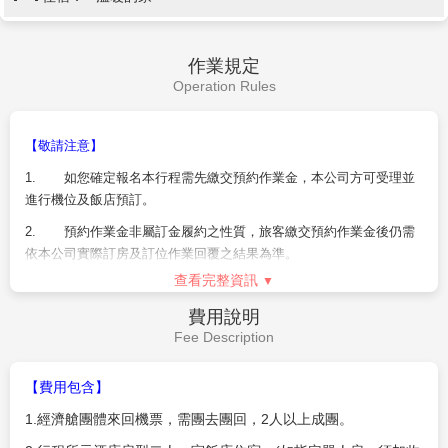
作業規定
Operation Rules
【敬請注意】
1.
如您確定報名本行程需先繳交預約作業金，本公司方可受理並
進行機位及飯店預訂。
2.
預約作業金非屬訂金履約之性質，旅客繳交預約作業金後仍需
依本公司實際訂房及訂位作業回覆之結果為準。
查看完整資訊
3.
本預約作業金非屬訂金性質，非擔保契約履行，僅為旅遊元件
預約費用，不負擔保確定成行之責，如本商品已額滿或訂位未成功，
費用說明
導致行程無法成行，則旅客所繳付之預約作業金將全額無息退費。
Fee Description
4.
經客服人員通知您已確認取得所需航班及飯店後，將由業務人
員與您進行接續的報名作業，旅客已繳交之作業金將自動轉為團費之
【費用包含】
一部並扣抵尾款。
1.
經濟艙團體來回機票，需團去團回，
2
人以上成團。
5.
本行程使用湊票航班，恕不得挑選航班，保留彈性調整之權。