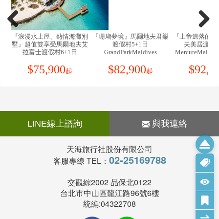
14.
於峇里島機場提領行李時，建議您最好自行領取，不要透過
藥物：
胃腸藥、感冒藥、暈車藥、私人習慣性藥物。
團有效；非本國籍旅客報價請洽業務人員。
機場裡的服務人員（
PORTER
）幫忙提，因為他們往往會在您出
地理環境：
13. 本行程交通住宿及旅遊點儘量忠於原行程，若遇特殊情況
關後（在機場的外面）向您索取高額的服務小費。
位於南緯8度，東經115度，乃印尼眾多島嶼之一，台北直飛峇里島須
將會前後更動或互換觀光點，或其他不可抗拒因素，若離隊視同
5小時(無時差)約5620km；全島約390平方公里，人口約250萬人，大
『浪漫水上屋、熱情海灘別
『珊瑚夢境』馬爾地夫君樂
『上帝遺落的珍
15.
SPA
使用限制說明：未滿
12
歲（不含
12
歲），若佔床則含
放棄，恕不退費敬請鑒諒。
墅』超值雙享受馬爾地夫艾
渡假村5+1日
夫美居渡假村
部份是虔誠印度教徒，充滿濃厚印度教色彩，素有《微笑之島．萬廟
SPA
。若不佔床，則皆不含
SPA
及泛舟，故無法退費。
拉富士渡假村6+1日
GrandParkMaldives
MercureMaldiv
14. 特別注意：由於峇里島的中小型酒店及Villa，多數由於規模
之島．神仙島嶼》…等稱號。
OBLUXPERIENCEAilafushi
不大，所以大多以鍋爐加熱產生熱水供應方式為主要的供水方
16.
此行程報價適用本國人，持外國護照者每人需另行報價。
$
75,900
$
82,900
$
92,9
入出境：
起
起
式；於是在同時段太多人同時使用時，便容易產生所謂的熱水供
凡持有效期六個月以上之中華民國護照（指持MFA或M護照代碼）及
應不足的狀況。遇此狀況發生時，敬請稍候約30分鐘至60分鐘，
出境機票，並於印尼入關處辦理簽證手續，即可直接進入印尼境內。
待鍋爐重新產生熱水供應。盡量避開大家重覆使用的時段，早點
若持中華民國護照代碼為X者（指中華民國駐外單位所簽發之護
使用或晚點使用，都比較不會遇到與大家爭熱水的狀況。
照），則須辦理簽證手續。入境時，須填寫【海關申告單Custom
15. 除產品特別標明外，峇里島別墅（VILLA）大多為4~8人一
Declaration】。
LINE線上諮詢
與我連絡
棟，也就是說一棟別墅內有2~4間臥房。大家共用起居室、發呆
海關：
亭、泳池…等別墅內設施。若您希望升等為2人獨棟別墅，可加
可攜帶2公升酒類、200支香煙、50支雪茄或100g煙草、適量香水入
天海旅行社股份有限公司
價指定，請洽您的服務人員。
境。印尼境內保護類動物（天堂鳥、貝殼類...）及古董品，禁止攜帶
02-25169788
客服專線 TEL：
16. SPA使用限制說明：未滿12歲（不含12歲），若佔床則含
入境。外幣及旅行支票無特別限制，但入境時印尼幣不可超過Rp
SPA。若不佔床，則皆不含SPA及泛舟，故無法退費。
50,000。
交觀綜2002 品保北0122
17. 此行程僅安排三站購物站：咖啡工廠、蠟染絲綢、乳膠
峇里島氣候屬赤道熱帶氣後，氣溫隨信風帶而改變，終年分成兩季，
台北市中山區龍江路96號6樓
店。
四月 ~ 十月是乾季，十一月 ~ 三月是雨季，白天年均溫度為30度，
統編:04322708
18. 於峇里島機場提領行李時，建議您最好自行領取，不要透
每年七到九月峇里島因受澳洲大陸冷氣團影響，氣溫最為舒適宜人。
過機場裡的服務人員（PORTER）幫忙提，因為他們往往會在您