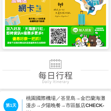
桃園國際機場／峇里島→金巴蘭海灘
漫步→夕陽晚餐→市區飯店CHECK-
第1天