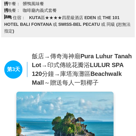
遼遠的椰林，讓您驚嘆不已，直呼過癮。
午餐：
髒鴨風味餐
【烏布森林秘境】
於烏布原始森林處，坐落於山谷與懸崖
晚餐：
咖啡廳內義式套餐
住宿：
KUTA區★★★★四星級酒店 EDEN 或 THE 101
處，帶著驚奇的心飛耀叢林，一望無際的美景！除了烏布路
HOTEL BALI FONTANA 或 SWISS-BEL PECATU 或 同級 (恕無法
途觀光美景外，不彷試試從鞦韆上俯看巴里島美麗的山谷景
指定)
色，園區內有各種網美景區，不同景色拍出不同令人驚艷的
美照，網紅鞦韆體驗結束後，拍個高空鳥巢，留下美好的回
憶。
飯店→傳奇海神廟Pura Luhur Tanah
【烏布皇宮】
，峇里皇室在80多年前荷蘭入主之際就被廢
Lot→印式傳統花瓣浴LULUR SPA
除，但實際上，皇室在峇里仍位居舉足輕重的地位，他們的
第3天
120分鐘→庫塔海灘區Beachwalk
權勢伸展至商圈與藝文界，享有皇室應有的尊榮。光是烏布
Mall～贈送每人一顆椰子
一地，就約有10處皇宮可參觀，其中不少還增闢了旅館或
餐廳，讓我們史無前例的親近王孫貴族。
【猴子森林路】
烏布除了逛逛皇宮、市場及藝品店以外，可
別忘了去趟猴子森林/聖猴森林，這座森林位於烏布地區的
南邊，如果天氣不是很熱，由皇宮一路散步過去也不會太
遠。在此公園前的街道即被命名為”猴子森林路”。此條路上
有大大小小不同的商家，就算不買東西，光是走走看看便很