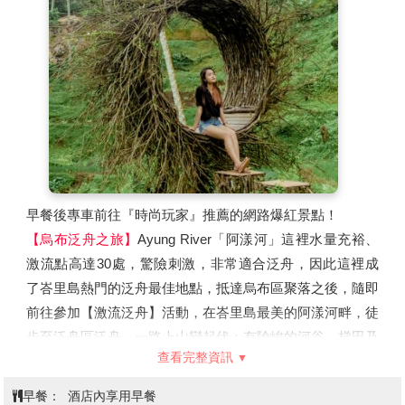
早餐後專車前往『時尚玩家』推薦的網路爆紅景點！
【烏布泛舟之旅】
Ayung River「阿漾河」這裡水量充裕、
激流點高達30處，驚險刺激，非常適合泛舟，因此這裡成
了峇里島熱門的泛舟最佳地點，抵達烏布區聚落之後，隨即
前往參加【激流泛舟】活動，在峇里島最美的阿漾河畔，徒
步至泛舟區泛舟，一路上山巒起伏；有險峻的河谷、梯田及
查看完整資訊
小徑人家；之後穿上船家為您準備的泛舟裝備在湍急的河流
上進行一趟泛舟冒險之旅，沿途景色優美層層相疊的梯田和
早餐：
酒店內享用早餐