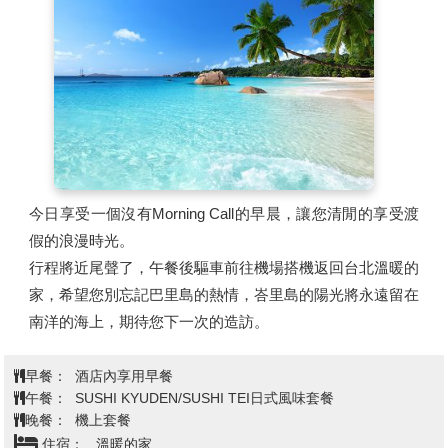
今日享受一個沒有Morning Call的早晨，讓您清閒的享受渡
假的浪漫時光。
行程將近尾聲了，午餐後驅車前往機場搭機返回台北溫暖的
家，希望您別忘記巴里島的熱情，峇里島的陽光將永遠留在
南洋的海上，期待您下一次的造訪。
早餐：
酒店內享用早餐
午餐：
SUSHI KYUDEN/SUSHI TEI日式風味套餐
晚餐：
機上套餐
住宿：
溫暖的家