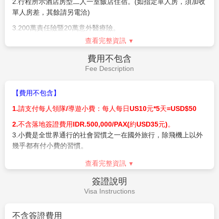
2.
行程所示酒店房型二人一室飯店住宿。
(
如指定單人房，須加收
單人房差，其餘請另電洽
)
【作業規定
+
注意事項】
3.200
萬責任險暨
20
萬意外醫療險。
查看完整資訊
1.
本行程為
2
人成行
以個人旅遊
MINITOUR
型態進行，安排外
4.
兩地機場稅、燃油附加費和代辦手續費。
站華語導遊於當地機場接機並提供全程旅遊服務，於機場內的過
費用不包含
5.
贈送網卡每人一張(限佔床者)--每天1G*5天，用完降速吃到飽
海關、辦理入境等相關作業均需由旅客自行處理，
旅客人數達
16
Fee Description
人
(
含
)
以上則加派領隊隨行服務
。
6.峇里島政府將於2024/2/14起向每位入境的外國旅客徵收旅遊稅
每人IDR.150,000/PAX(約USD10~11元)。
2.
訂購時，請務必確認所提供之旅客英文姓名皆與護照上相
【費用不包含】
符，且護照效期自回程日起算至少需有六個月以上，以免造成無
1.
請支付每人領隊
/
導遊小費：每人每日
US10
元
*5
天
=USD$50
法出境。如遇英文姓名有誤，更改將可能產生費用，敬請旅客自
行負擔
2.不含落地簽證費用IDR.500,000/PAX(約USD35元)。
3
.
小費是全世界通行的社會習慣之一在國外旅行，除飛機上以外
3.
嬰兒
(
未滿
2
歲
)
恕不提供任何免費託運或手提行李件數及機
幾乎都有付小費的習慣。
上餐食，並與同行成人旅客抱坐於膝上搭乘，航空公司提供嬰兒
搖籃需求，能使用搖籃機位有限，請於付訂時需求，但實際提供
旅行業為服務業無底薪，所以小費一直是導遊和司機的主要收入
查看完整資訊
需仍以航空公司回覆為準。
之一，世界各國皆如此，東南亞也不例外。以下活動建議支付小
簽證說明
費
(
請勿使用硬幣
)
：房間小費／行李小費／車伕小費／按摩小費
4.
團體機位無法延長住宿天數、更改行程內容、航班及脫隊延
Visa Instructions
等。
回；亦無法事先選位，座位安排皆是由航空公司機場櫃檯現場分
配，如遇當天班機較滿，致分配座位無法相連，尚請旅客見諒。
●新辦護照（
1800
元）
不含簽證費用