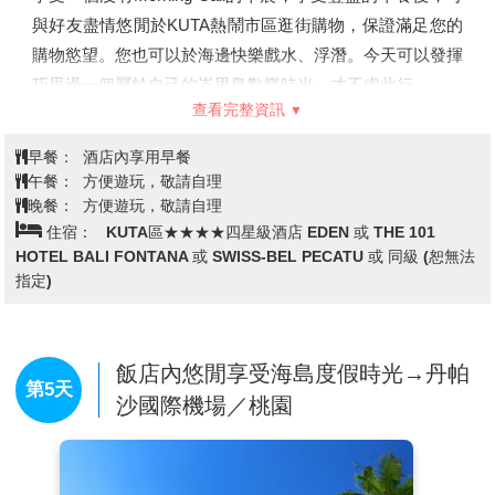
與好友盡情悠閒於KUTA熱鬧市區逛街購物，保證滿足您的
購物慾望。您也可以於海邊快樂戲水、浮潛。今天可以發揮
巧思過一個屬於自己的峇里島歡樂時光，才不虛此行。
查看完整資訊
或是您想參加其他的自費旅遊活動。
早餐：
酒店內享用早餐
午餐：
方便遊玩，敬請自理
晚餐：
方便遊玩，敬請自理
住宿：
KUTA區★★★★四星級酒店 EDEN 或 THE 101
HOTEL BALI FONTANA 或 SWISS-BEL PECATU 或 同級 (恕無法
指定)
飯店內悠閒享受海島度假時光→丹帕
第5天
沙國際機場／桃園