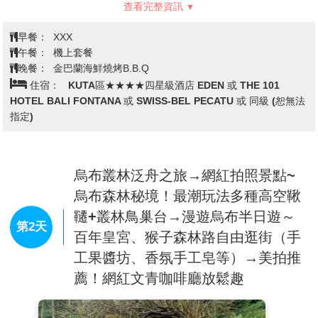
查看完整資訊
天空跟雲彩也被渲染成相同的顏色。也許是景色太美了，美
的連海浪拍打的速度、沙灘上遊客散步的速度也似乎全都跟
早餐：
XXX
著慢了下來。像時間被停止般的駐留，全都是為了這短暫卻
午餐：
機上套餐
醉人的景致。
晚餐：
金巴蘭海鮮燒烤B.B.Q
住宿：
KUTA區★★★★四星級酒店 EDEN 或 THE 101
沙灘上的露天餐桌正對著海上夕陽，打著赤腳，享受陽光熱
HOTEL BALI FONTANA 或 SWISS-BEL PECATU 或 同級 (恕無法
度及峇里島的異國風情。海灘的金色餘暉、夕陽的露天溫
指定)
度、海鮮的燒烤香味，這就是金巴蘭沙灘上賴以聞名的氛
圍。當夕陽逐漸落入海平面，露天餐桌上的蠟燭也被氣氛點
燃，等待夜色降臨的金巴蘭海灘變得好不熱鬧。
烏布叢林泛舟之旅→網紅拍照景點~
稍後由專車接往下榻地點辦理入住手續，今晚好好休息，準
烏布森林秘境！最潮玩法多種高空鞦
備迎接明天起的海島之旅。
韆+叢林鳥巢台→漫遊烏布半日遊～
第2天
百年皇宮、猴子森林路自由逛街（手
工果醬坊、香氛手工皂等）→美拍推
薦！網紅文青咖啡廳放鬆趣