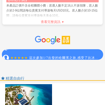
知，因各房型數量有限，恕無法保證一定入住
請於出發前先告知服務人員，我們將退還部份費用(僅適用加價之
(
部份飯店大床房為
本產品訂價不含全程團體小費：若遇人數不足16人不派領隊，若人數
升等房型，需加收房費差額
Mini Tour恕不適用於團體行程)，若於當地取消，則恕無法退
)
介於2-9位間請每位貴賓支付導遊每天USD10元。若人數介於10-15位
費。
10.
峇里島
Villa
房內配備一張大床或二張單人床，未必每個飯店
間，請每位貴賓支付導遊每天美金10元。
7. 可退費之活動以旅行社定義為準。此部分費用為團體優惠價
都可以加床，若飯店可以加床則是在地上加一張單人床墊（無床
有關峇里島的小費說明：東南亞是一個小費國家，小費的給予也是觀
查看完整資訊
格，恕無法以標價退費。若12歲以下兒童不包含之項目則不在退
架）或簡易床，敬請見諒！
光地區的例行貫例，與台灣的國情相比或許您一定有些不習慣，但在
費範圍之內。
此還是要提醒前往峇里島旅遊貴賓，必要的入境隨俗，是一定需要的
11.
由於峇里島的中小型酒店及
Villa
，多數由於規模不大，所以
8. 最終入住的飯店無法事先指定。這是因為飯店常有滿房的情
哦!
大多以鍋爐加熱產生熱水供應方式為主要的供水方式；於是在同
形，若遇飯店滿房，本公司將以同等級飯店取代。但若為飯店保
進出飯店行李小費每房RP10000
時段太多人同時使用時，便容易產生所謂的熱水供應不足的狀
證入住時段，若取消則會產生取消費用，特此告知。敬請見諒！
況。遇此狀況發生時，敬請稍候約
每日飯店住宿床頭小費每天每房RP10000
30
分鐘至
60
分鐘，待鍋爐重新
9. 特別說明：為考量旅客自身之旅遊安全並顧及同團其它團員
產生熱水供應。盡量避開大家重覆使用的時段，早點使用或晚點
烏布泛舟船家小費每位貴賓RP10000～RP20000
之旅遊權益，本行程恕無法接受年滿70歲以上之貴賓，無同行家
使用，都比較不會遇到與大家爭熱水的狀況。
人或友人之單獨報名，不便之處，敬請見諒。
SPA LULUR 芳療師小費每位貴賓RP10000
10. 團體旅遊需多方顧及全體旅客，時間的安排也需相互配
婆羅摩火山騎馬請支付馬夫小費每位貴賓RP50000
12.
峇里島部分水上活動（如浮潛、香蕉船、海底漫步、拖曳
合，故若有嬰幼兒同行時，可能無法妥適兼顧，所以煩請貴賓於
國際電話、飯店洗衣、房間內冰箱的食物，各服務人員的小費敬請自
傘、水上摩托車、飛魚、甜甜圈等
...
），建議
7
歲以下及
65
歲以
報名時，多方考量帶嬰幼兒同行可能產生的不便，以避免造成您
理。
上旅客，及患有心臟病、高血壓、孕婦等，均不適宜參加，敬請
精選自由行
的不悅與困擾。
【
印尼
旅遊須知】
審酌自身情況，以確保安全。
11. 本行程團體旅遊行程，為顧及旅客出遊期間之人身安全及
東南亞絕大部份五星級酒店或VILLA 均不提供牙膏牙刷等私人性必需
13.
為考量旅客自身之旅遊安全並顧及同團其它團員之旅遊權
相關問題，在旅遊期間，恕無法接受脫隊之要求；若因此而無法
品，故薦於個人衛生等因素，請您務必打包於個人行李中，自行攜
益，本行程恕無法接受年滿
70
歲以上之貴賓，無同行家人或友人
滿足您的旅遊需求，建議您另行選購迷你小團，不便之處，敬請
帶。
之單獨報名，不便之處，敬請見諒。
見諒。
出入境印尼護照需六個月以上之效期。
12. 本行程之優惠報價對象限定於本國人（中華民國國民）參