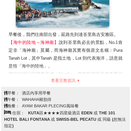
有意思，來到這裡您一定不能錯過。
早餐後，我們往南部出發，延路先到達峇里島吉安雅區。
【海中的陸地～海神廟
】
說到峇里島必去的景點，No.1肯
定非「海神廟」莫屬，而海神廟其實有個原文名稱：Pura
Tanah Lot，其中Tanah 是指土地，Lot 則代表海洋，語意就
是指「海中的陸地」。
據說16世紀印度教高僧「Niratha」傳教時發現這個美麗的
查看完整資訊
岩島，波浪拍打沖擊所形成的陡峭礁岩上，為保佑峇里島居
民世世代代平安，便在岩石上建造了這座廟，這裡景觀遼
早餐：
酒店內享用早餐
闊、海天一線，海神廟不但是印尼峇里島六大寺廟之一，更
午餐：
WAHAHA豬肋排
是峇里島最重要的一座海岸寺廟。
晚餐：
AYAM BAKAR PLECING風味餐
住宿：
KUTA區★★★★四星級酒店 EDEN 或 THE 101
HOTEL BALI FONTANA 或 SWISS-BEL PECATU 或 同級 (恕無法
玩了一天，今晚好好享受為您安排的峇里島傳統花瓣浴
指定)
【LULUR SPA 120分鐘】