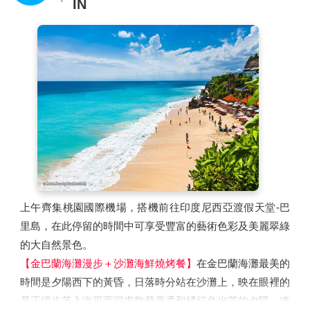
IN
上午齊集桃園國際機場，搭機前往印度尼西亞渡假天堂-巴
里島，在此停留的時間中可享受豐富的藝術色彩及美麗翠綠
的大自然景色。
【金巴蘭海灘漫步＋沙灘海鮮燒烤餐】
在金巴蘭海灘最美的
時間是夕陽西下的黃昏，日落時分站在沙灘上，映在眼裡的
是正緩步落入海平面深處散發著柔和橘紅色光芒的夕陽，連