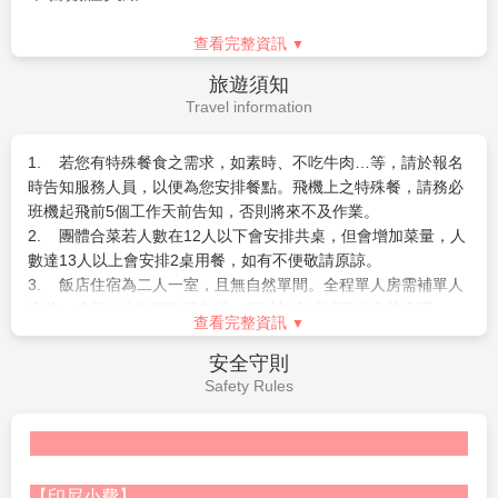
5.
團體行程如逢表列飯店均客滿時，本公司將以同級飯店取
準備資料：白底彩色照片二張、身份證正本
(
若
14
歲以小孩無身
代。
VILLA
及飯店的入住順序將依房況而可能前後調整，請恕無
份證者需附戶口名簿或戶口謄本正本、未除役者附退伍令，未滿
查看完整資訊
法指定，請以當團行前說明會資料為準。
20
歲須附父母同意書
)
旅遊須知
峇里島飯店皆為全程保證住房，一經訂房確認後，即下訂全額付
●各種私人消費：電話費、洗衣費、行李超重費、行程外之自費
Travel information
費，若途中取消，飯店將可能沒收全額房費，敬請留意。
活動
..
等。
6.
若因不可抗力或不可歸責於旅行業之事由
(
因航班、食宿安
1. 若您有特殊餐食之需求，如素時、不吃牛肉…等，請於報名
排、天候、交通…等因素
)
，部份景點可能會受影響，將由當團領
時告知服務人員，以便為您安排餐點。飛機上之特殊餐，請務必
隊
/
導遊安排調整。
班機起飛前5個工作天前告知，否則將來不及作業。
2. 團體合菜若人數在12人以下會安排共桌，但會增加菜量，人
7.
若您有特殊餐食之需求，如素時、不吃牛肉…等，請於報名
數達13人以上會安排2桌用餐，如有不便敬請原諒。
時告知服務人員，以便為您安排餐點。飛機上之特殊餐，請務必
3. 飯店住宿為二人一室，且無自然單間。全程單人房需補單人
班機起飛前７個工作天前告知，否則將來不及作業。
房差，或報名人數若為單數時，須以加床或補單人房差處理。
8.
若您無法參加行程中部分項目，如
查看完整資訊
SPA
、泛舟、出海…等，
4. 國外飯店大多為1張床房間。您可事先需求１大床房間，但
請於出發前先告知服務人員，我們將退還部份費用
(
僅適用加價之
需視當天飯店住房狀況，確認是否給房。無法100%保證房型。(
安全守則
MiniTour
恕不適用於團體行程
)
，若於當地取消，則恕無法退費。
部份飯店大床房為升等房型，需加收房費差額 )。
Safety Rules
可退費之活動以旅行社定義為準。此部分費用為團體優惠價格，
5. 峇里島Villa房內配備一張大床或二張單人床，未必每個飯店
恕無法以標價退費。若
12
歲以下兒童不包含之項目則不在退費範
都可以加床，若飯店可以加床則是在地上加一張單人床墊（無床
圍之內。
架）或簡易床，敬請見諒！
9.
6. 若您無法參加行程中部分項目，如SPA、泛舟、出海…等，
如需求一大床、連通房之特殊房型，請務必報名時先做告
【印尼小費】