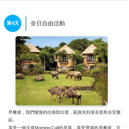
LULUR SPA 的療程步驟是：先用花瓣及海鹽水浸洗雙腳以
消除腳部的疲勞，促進血液循環軟化角質，再以天然的香花
精油按摩全身，使肌肉放鬆，消除疲憊。接著以LULU粉糊
全日自由活動
第4天
去角質後，再以特製的草藥材料敷身，去除全身的角質及毒
素並鬆弛緊張筋骨和肌肉。然後抺上特製的乳液於全身，讓
滋潤的乳液滲入皮膚吸收精華，使皮膚潔白柔軟細緻。最後
利用熱水淋到身體的每吋肌膚以達到另一種的按摩效果，再
舒服的泡在盛滿海鹽或花瓣的溫水池中，好好的放鬆自己的
身心。
療程結束後，再來一杯熱熱的薑茶，讓您感受到體內外一致
的淨化，整程療程做完，讓您有一種受到皇室待遇的精緻呵
護的感覺。
午後專車前往
【BEACHWALK MALL】
，喜歡購物逛街、
看一些新奇的設計品牌的人，不妨到此逛逛，這邊除了到處
都是各國各地的觀光客外，還有許多精品商店，商場善用大
早餐後，我們慢慢的往南部出發，延路先到達峇里島吉安雅
量植物與水元素，打造自然時尚的現代氛圍，令人擁有舒適
區。
及高質感的逛街體驗。
享受一個沒有Morning-Call的早晨，享受豐盛的早餐後，可