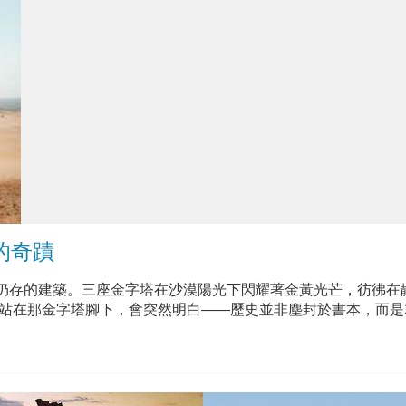
恆的奇蹟
仍存的建築。三座金字塔在沙漠陽光下閃耀著金黃光芒，彷彿在
身站在那金字塔腳下，會突然明白——歷史並非塵封於書本，而是