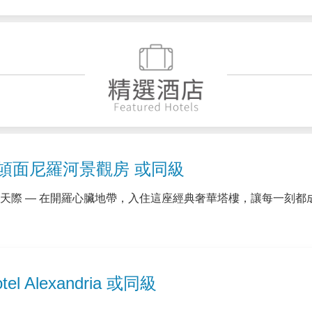
 11/04 正式開幕!!
館，彷彿是古老文明與現代世界之間的橋樑。 這座被譽為「世
完整呈現的圖坦卡門黃金陪葬組。 在柔和光影下，每一件文物