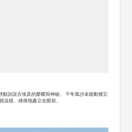
靜默訴說古埃及的榮耀與神秘。 千年風沙未能動搖它
就這樣、雄偉地矗立在眼前。