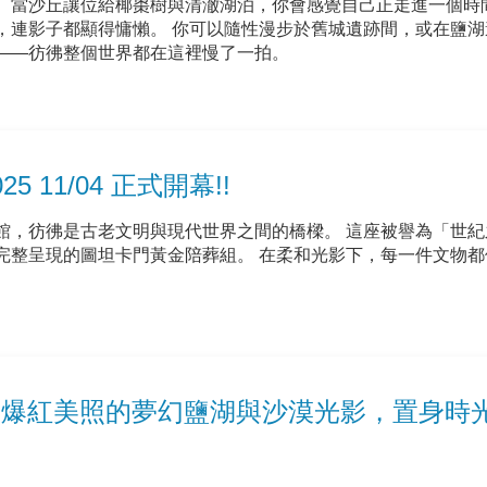
。當沙丘讓位給椰棗樹與清澈湖泊，你會感覺自己正走進一個時
，連影子都顯得慵懶。 你可以隨性漫步於舊城遺跡間，或在鹽湖
——彷彿整個世界都在這裡慢了一拍。