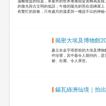
遠離塵囂的喧囂，車窗外的世界漸漸由金黃轉為柔綠
的微光與古文明的低語；午後的陽光斜照在泥磚屋上
有繁忙的節奏，只有歲月的溫柔與一種說不出的神秘