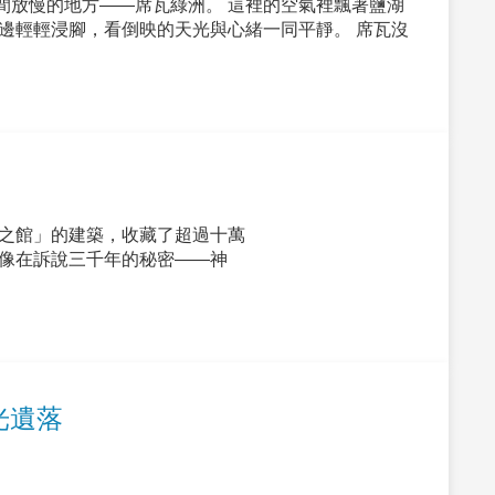
間放慢的地方——席瓦綠洲。 這裡的空氣裡飄著鹽湖
邊輕輕浸腳，看倒映的天光與心緒一同平靜。 席瓦沒