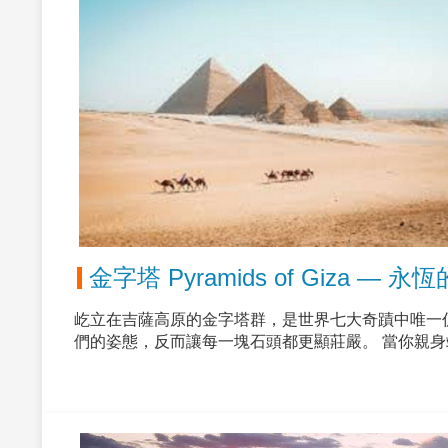
金字塔 Pyramids of Giza — 永
屹立在吉薩高原的金字塔群，是世界七大奇蹟中唯一
們的姿態，反而讓每一塊石頭都更顯莊嚴。 當你親