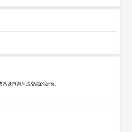
紀之館」的建築，收藏了超過十萬
都像在訴說三千年的秘密——神