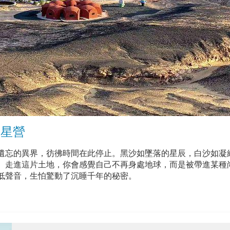
火星營
遺忘的異界，彷彿時間在此停止。黑沙如墜落的星辰，白沙如凝
。走進這片土地，你會感覺自己不再身處地球，而是被帶進某種
低聲音，生怕驚動了沉睡千年的秘密。