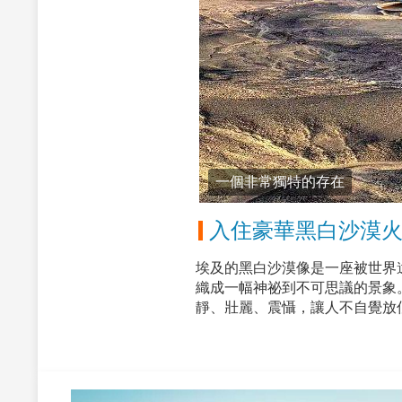
一個非常獨特的存在
入住豪華黑白沙漠
埃及的黑白沙漠像是一座被世界
織成一幅神祕到不可思議的景象
靜、壯麗、震懾，讓人不自覺放