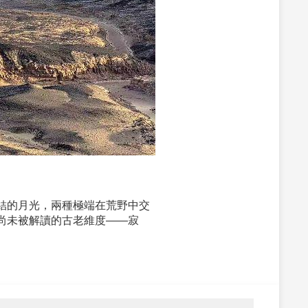
結的月光，兩種極端在荒野中交
尚未被解讀的古老維度——寂