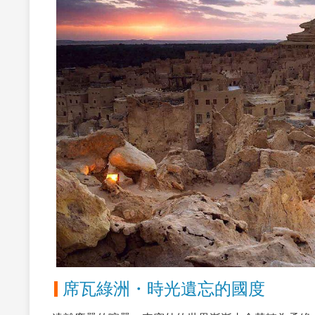
席瓦綠洲・時光遺忘的國度