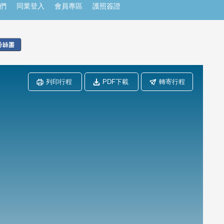
們
同業登入
會員專區
護照簽證
列印行程
PDF下載
轉寄行程