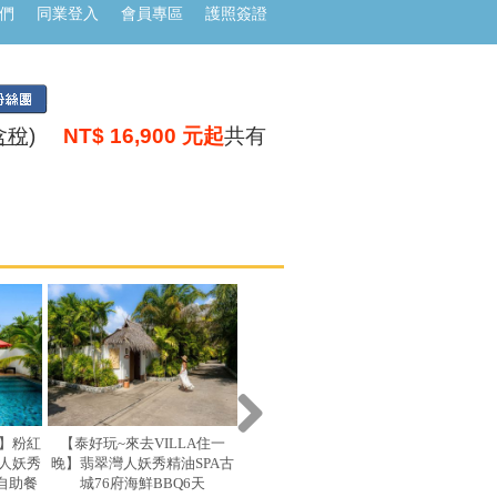
們
同業登入
會員專區
護照簽證
含稅)
NT$ 16,900 元起
共有
宴】粉紅
【泰好玩~來去VILLA住一
【全程五星】五星曼芭泰浪漫
長榮【
人妖秀
晚】翡翠灣人妖秀精油SPA古
~嗨翻格蘭島賽福瑞野生動物
芭樂園
自助餐
城76府海鮮BBQ6天
園+海洋世界水果吃到飽水流
米其