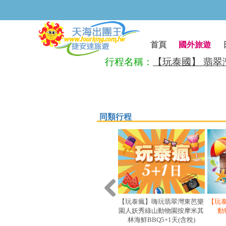
首頁
國外旅遊
行程名稱：
【玩泰國】 翡翠灣
同類行程
【玩泰瘋】嗨玩翡翠灣東芭樂
【玩
園人妖秀綠山動物園按摩米其
動
林海鮮BBQ5+1天(含稅)