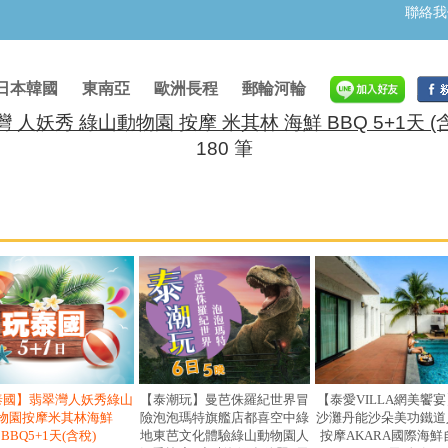
聯絡我
日本韓國
東南亞
歐洲長程
郵輪河輪
 人妖秀 綠山動物園 按摩 米其林 海鮮 BBQ 5+1天 (
180 筆
泰國】翡翠灣人妖秀綠山
【泰潮玩】曼芭侏羅紀世界冒
【泰愛VILLA網美饗
物園按摩米其林海鮮
險泡泡瑪特旗艦店都喜空中綠
沙灘丹能沙朵美功鐵道
BBQ5+1天(含稅)
地東芭文化體驗綠山動物園人
按摩AKARA國際海鮮