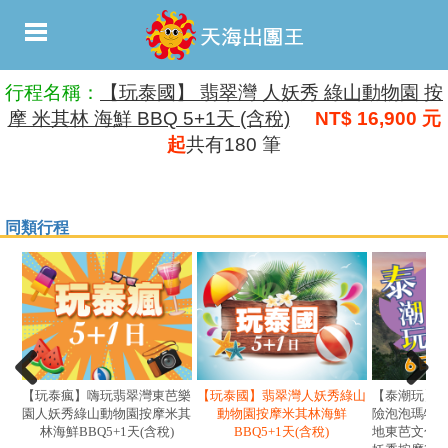
行程名稱：
【玩泰國】 翡翠灣 人妖秀 綠山動物園 按
摩 米其林 海鮮 BBQ 5+1天 (含稅)
NT$ 16,900 元
起
共有180 筆
同類行程
【玩泰瘋】嗨玩翡翠灣東芭樂
【玩泰國】翡翠灣人妖秀綠山
【泰潮玩】
園人妖秀綠山動物園按摩米其
動物園按摩米其林海鮮
險泡泡瑪特
林海鮮BBQ5+1天(含稅)
BBQ5+1天(含稅)
地東芭文化