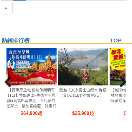
Next
»
熱銷排行榜
TOP
【西班牙皇城 熱情佛朗明哥
酷航【東京富士山纜車 御殿
【無購物】
11日】雙點進出~馬德里不思
場 OUTLET 輕旅遊5日】
林騎象 金三
議x高第巴塞隆納．世紀夢幻
廟 夢幻蘭谷
聖家堂．情韻塞維亞．詩畫托
饗宴
雷多．花韻哥多華
$
64,900
起
$
25,900
起
$
22