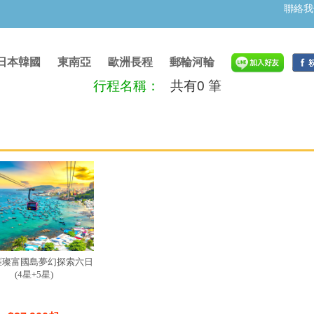
聯絡我
日本韓國
東南亞
歐洲長程
郵輪河輪
行程名稱：
共有0 筆
璀璨富國島夢幻探索六日
(4星+5星)