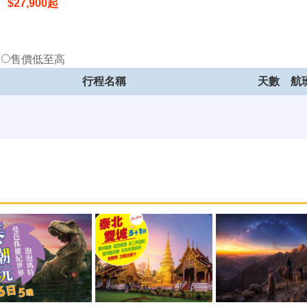
$
27,900
起
低
售價低至高
行程名稱
天數
航