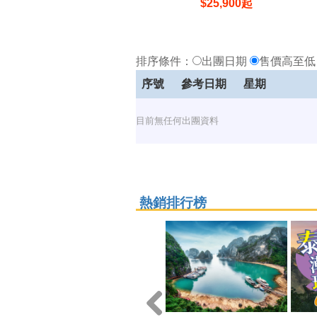
$
25,900
起
排序條件：
出團日期
售價高至
序號
參考日期
星期
目前無任何出團資料
熱銷排行榜