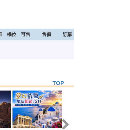
班
機位
可售
售價
訂購
TOP