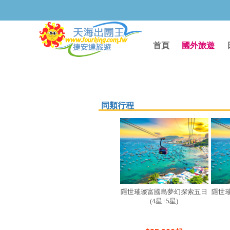
首頁
國外旅遊
同類行程
隱世璀璨富國島夢幻探索五日
隱世
(4星+5星)